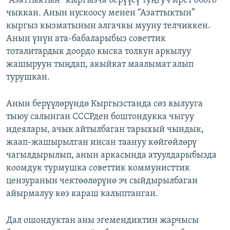
“Азаттыктын” кыргызча берүүсү туңгуч ирет обого
чыккан. Анын нускоосу менен “Азаттыктын”
кыргыз кызматынын алгачкы мууну телчиккен.
Анын үнүн ата-бабаларыбыз советтик
тоталитардык доордо кыска толкун аркылуу
жашыруун тыңдап, акыйкат маалымат алып
турушкан.
Анын берүүлөрүндө Кыргызстанда сөз кылууга
тыюу салынган СССРден боштондукка чыгуу
идеялары, ачык айтылбаган тарыхый чындык,
жаап-жашырылган инсан таануу көйгөйлөрү
чагылдырылып, анын аркасында атуулдарыбызда
коомдук турмушка советтик коммунисттик
цензуранын чектөөлөрүнө эч сыйдырылбаган
айырмалуу көз караш калыптанган.
Дал ошондуктан аны эгемендиктин жарчысы