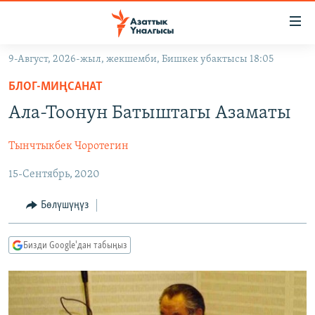
Линктер
Мазмунга
өтүңүз
9-Август, 2026-жыл, жекшемби, Бишкек убактысы 18:05
Навигацияга
ЖАҢЫЛЫКТАР
өтүңүз
БЛОГ-МИҢСАНАТ
КЫРГЫЗСТАН
Издөөгө
Ала-Тоонун Батыштагы Азаматы
салыңыз
ДҮЙНӨ
КЫРГЫЗСТАН
Тынчтыкбек Чоротегин
УКРАИНА
САЯСАТ
ДҮЙНӨ
15-Сентябрь, 2020
АТАЙЫН ИЛИКТӨӨ
ЭКОНОМИКА
БОРБОР АЗИЯ
ТВ ПРОГРАММАЛАР
МАДАНИЯТ
Бөлүшүңүз
ПОДКАСТ
БҮГҮН АЗАТТЫКТА
Бизди Google'дан табыңыз
ӨЗГӨЧӨ ПИКИР
ЭКСПЕРТТЕР ТАЛДАЙТ
БИЗ ЖАНА ДҮЙНӨ
Русский
ДАНИСТЕ