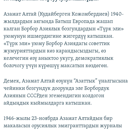
Азамат Алтай (Кудайберген Кожомбердиев) 1940-
жылдардын аягында Батыш Европада жашап
калган Борбор Азиялык бозгундардын «Түрк эли»
уюмунун ишмердигине жигердүү катышкан.
«Түрк эли» уюму Борбор Азиядагы советтик
жумурияттардын көз карандысыздыгы, өз
келечегин өзү аныктоо укугу, демократиялык
болочогу үчүн күрөшүү максатын көздөгөн.
Демек, Азамат Алтай өзүнүн “Азаттык” үналгысына
чейинки бозгундук доорунда эле Борбордук
Азиянын СССРден эгемендигин колдогон
айдыңдык кыймылдарга катышкан.
1946-жылы 23-ноябрда Азамат Алтайдын бир
макаласын орусиялык эмигранттардын журналы