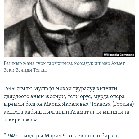
Башкыр жана түрк тарыхчысы, коомдук ишмер Ахмет
Зеки Велиди Тоган.
1949-жылы Мустафа Чокай тууралуу китепти
даярдоого анын жесири, теги орус, мурда опера
ырчысы болгон Мария Яковлевна Чокаева (Горина)
айымга кабыш кылганын Азамат агай мындайча
эскерип жазат:
“1949-жылдары Мария Яковлевнанын бир аз,