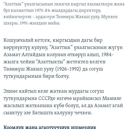
“Азаттык” үналгысынын экинчи кыргыз кызматкери жана
бул кызматтын 1975-84-жылдардагы директору,
кийинчерээк – ардагери Төлөмүш Жакып уулу. Мүнхен
шаары. 1991-жылдын майы.
Кошумчалай кетсек, кыргыздын дагы бир
көрүнүктүү кулуну, “Азаттык” үналгысынын жүгүн
Азамат Алтайдын колунан өткөрүп алып, 1984-
жылга чейин “Азаттыкты” жетектеп келген
Төлөмүш Жакып уулу (1926–1992) да согуш
туткундарынын бири болчу.
Элине кайтып келе жаткан мурдагы согуш
туткундарына СССРде өзгөчө ырайымсыз Мамиле
жасалып жатканына күбө болуп, ал да Азамат агай
сыяктуу эле Батышта калууну чечкен.
Коомдук жана агартуучулук ишмердик