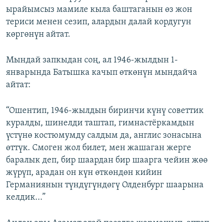
ырайымсыз мамиле кыла баштаганын өз жон
териси менен сезип, алардын далай кордугун
көргөнүн айтат.
Мындай запкыдан соң, ал 1946-жылдын 1-
январында Батышка качып өткөнүн мындайча
айтат:
“Ошентип, 1946-жылдын биринчи күнү советтик
куралды, шинелди таштап, гимнастёркамдын
үстүнө костюмумду салдым да, англис зонасына
өттүк. Смоген жол билет, мен жашаган жерге
баралык деп, бир шаардан бир шаарга чейин жөө
жүрүп, арадан он күн өткөндөн кийин
Германиянын түндүгүндөгү Олденбург шаарына
келдик...”