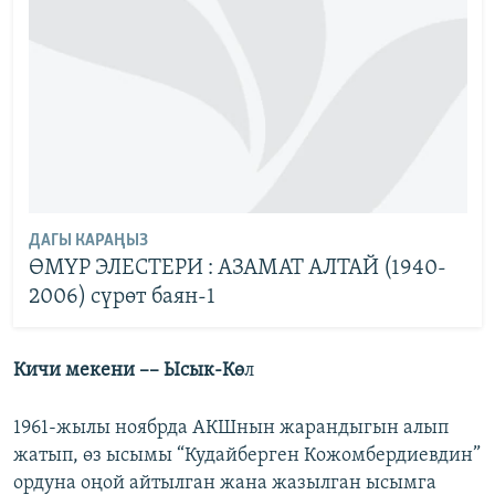
ДАГЫ КАРАҢЫЗ
ӨМҮР ЭЛЕСТЕРИ : АЗАМАТ АЛТАЙ (1940-
2006) сүрөт баян-1
Кичи мекени –– Ысык-Кө
л
1961-жылы ноябрда АКШнын жарандыгын алып
жатып, өз ысымы “Кудайберген Кожомбердиевдин”
ордуна оңой айтылган жана жазылган ысымга