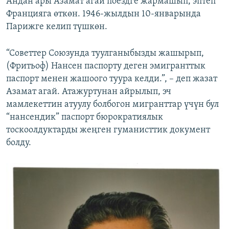
Андан ары Азамат агай поездге жармашып, эптеп
Францияга өткөн. 1946-жылдын 10-январында
Парижге келип түшкөн.
“Советтер Союзунда туулганыбызды жашырып,
(Фритьоф) Нансен паспорту деген эмигранттык
паспорт менен жашоого туура келди.”, – деп жазат
Азамат агай. Атажуртунан айрылып, эч
мамлекеттин атуулу болбогон мигранттар үчүн бул
“нансендик” паспорт бюрократиялык
тоскоолдуктарды жеңген гуманисттик документ
болду.