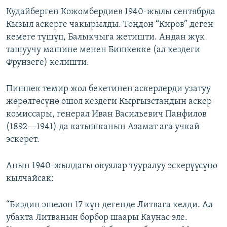
Кудайберген Кожомбердиев 1940-жылы сентябрда
Кызыл аскерге чакырылды. Тоңдон “Киров” деген
кемеге түшүп, Балыкчыга жетишти. Андан жүк
ташуучу машине менен Бишкекке (ал кездеги
Фрунзеге) келишти.
Пишпек темир жол бекетинен аскерлерди узатуу
жөрөлгөсүнө ошол кездеги Кыргызстандын аскер
комиссары, генерал Иван Васильевич Панфилов
(1892––1941) да катышканын Азамат ага учкай
эскерет.
Анын 1940-жылдагы окуялар тууралуу эскерүүсүнө
кылчайсак:
“Биздин эшелон 17 күн дегенде Литвага келди. Ал
убакта Литванын борбор шаары Каунас эле.