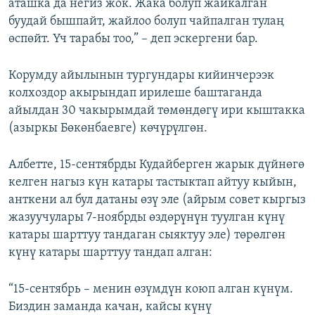
аташка да негиз жок. Жака болуп жайкалган
буудай бышпайт, жайлоо болуп чайпалган тулаң
өспөйт. Үч тарабы тоо,” – деп эскергени бар.
Корумду айылынын тургундары кийинчерээк
колхоздор акырындап ирилеше баштаганда
айылдан 30 чакырымдай төмөндөгү ири кыштакка
(азыркы Бөкөнбаевге) көчүрүлгөн.
Албетте, 15-сентябрды Кудайберген жарык дүйнөгө
келген нагыз күн катары тастыктап айтуу кыйын,
анткени ал бул датаны өзү эле (айрым совет кыргыз
жазуучулары 7-ноябрды өздөрүнүн туулган күнү
катары шарттуу тандаган сыяктуу эле) төрөлгөн
күнү катары шарттуу тандап алган:
“15-сентябрь – менин өзүмдүн коюп алган күнүм.
Биздин заманда качан, кайсы күнү