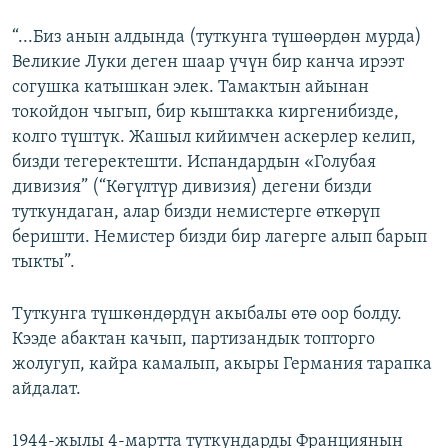
“...Биз анын алдында (туткунга түшөөрдөн мурда)
Великие Луки деген шаар үчүн бир канча ирээт
согушка катышкан элек. Тамактын айынан
токойдон чыгып, бир кыштакка киргенибизде,
колго түштүк. Жашыл кийимчен аскерлер келип,
бизди тегеректешти. Испандардын «Голубая
дивизия” (“Көгүлтүр дивизия) дегени бизди
туткундаган, алар бизди немистерге өткөрүп
беришти. Немистер бизди бир лагерге алып барып
тыкты”.
Туткунга түшкөндөрдүн акыбалы өтө оор болду.
Кээде абактан качып, партизандык топторго
жолугуп, кайра камалып, акыры Германия тарапка
айдалат.
1944-жылы 4-мартта туткундарды Франциянын