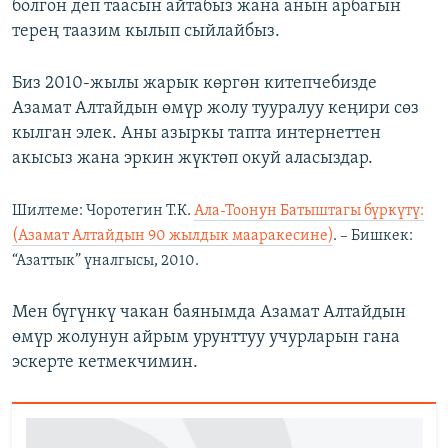
болгон деп таасын айтабыз жана анын арбагын
терең таазим кылып сыйлайбыз.
Биз 2010-жылы жарык көргөн китепчебизде
Азамат Алтайдын өмүр жолу тууралуу кеңири сөз
кылган элек. Аны азыркы тапта интернеттен
акысыз жана эркин жүктөп окуй аласыздар.
Шилтеме: Чоротегин Т.К.
Ала-Тоонун Батыштагы бүркүтү:
(Азамат Алтайдын 90 жылдык мааракесине)
. – Бишкек:
“Азаттык” үналгысы, 2010.
Мен бүгүнкү чакан баянымда Азамат Алтайдын
өмүр жолунун айрым урунттуу учурларын гана
эскерте кетмекчимин.