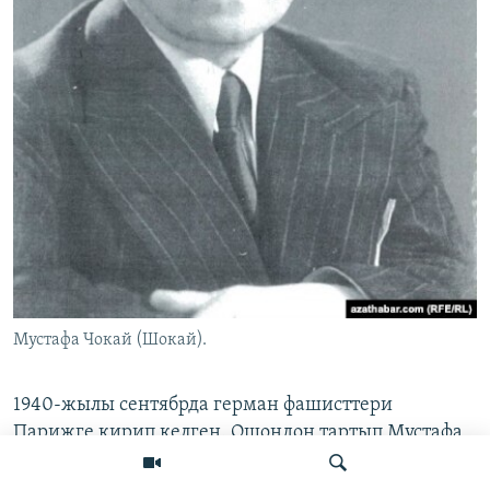
Мустафа Чокай (Шокай).
1940-жылы сентябрда герман фашисттери
Парижге кирип келген. Ошондон тартып Мустафа
Чокайдын азыр да кызуу талашка түшкөн турмушу
башталган. Соңку маалыматтарга караганда, ал