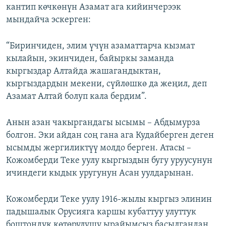
кантип көчкөнүн Азамат ага кийинчерээк
мындайча эскерген:
“Биринчиден, элим үчүн азаматтарча кызмат
кылайын, экинчиден, байыркы заманда
кыргыздар Алтайда жашагандыктан,
кыргыздардын мекени, сүйлөшкө да жеңил, деп
Азамат Алтай болуп кала бердим”.
Анын азан чакыргандагы ысымы – Абдымурза
болгон. Эки айдан соң гана ага Кудайберген деген
ысымды жергиликтүү молдо берген. Атасы –
Кожомберди Теке уулу кыргыздын бугу уруусунун
ичиндеги кыдык уругунун Асан уулдарынан.
Кожомберди Теке уулу 1916-жылы кыргыз элинин
падышалык Орусияга каршы кубаттуу улуттук
боштондук көтөрүлүшү ырайымсыз басылгандан