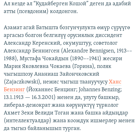
Ал кезде ал “Кудайберген Кошой” деген да адабий
атты (псевдоним) колдонгон.
Азамат агай Батышта бозгунчулукта өмүр сүрүүгө
аргасыз болгон белгилүү орусиялык диссидент
Александр Керенский, окумуштуу, советолог
Александр Беннигсен (Alexandre Bennigsen, 1913––
1988), Мустафа Чокайдын (1890––1941) жесири
Мария Яковлевна Чокаева (Горина), поляк
чыгышпозу Ананиаш Зайончковский
(Zajaczkowski), немис чыгыш таануучусу
Ханс
Бензинг
(Йоханнес Бенцинг; Johannes Benzing;
13.1.1913 — 16.3.2001) менен да, улуту башкыр,
либерал-демократ жана көрүнүктүү түрколог
Ахмет Зеки Велиди Тоган жана башка айдыңдар
(интеллектуалдар) жана коомдук ишмерлер менен
да тыгыз байланышып турган.