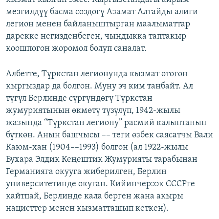
мезгилдүү басма сөздөгү Азамат Алтайды алиги
легион менен байланыштырган маалыматтар
дарекке негизденбеген, чындыкка таптакыр
коошпогон жоромол болуп саналат.
Албетте, Түркстан легионунда кызмат өтөгөн
кыргыздар да болгон. Муну эч ким танбайт. Ал
түгүл Берлинде сүргүндөгү Түркстан
жумуриятынын өкмөтү түзүлүп, 1942-жылы
жазында “Түркстан легиону” расмий калыптанып
бүткөн. Анын башчысы –– теги өзбек саясатчы Вали
Каюм-хан (1904––1993) болгон (ал 1922-жылы
Бухара Элдик Кеңештик Жумурияты тарабынан
Германияга окууга жиберилген, Берлин
университетинде окуган. Кийинчерээк СССРге
кайтпай, Берлинде кала берген жана акыры
нацисттер менен кызматташып кеткен).