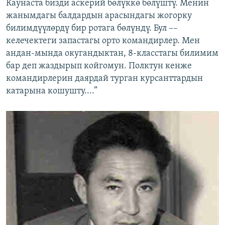
Каунаста бизди аскерий бөлүккө бөлүштү. Менин
жанымдагы балдардын арасындагы жогорку
билимдүүлөрдү бир ротага бөлүндү. Бул ––
келечектеги запастагы орто командирлер. Мен
андан-мында окугандыктан, 8-класстагы билимим
бар деп жаздырып койгомун. Полктун кенже
командирлерин даярдай турган курсанттардын
катарына кошушту....”