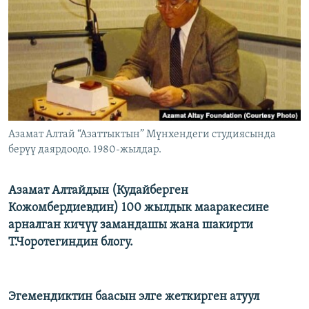
ОНЛАЙН ШЕРИНЕ
ЭЖЕ-СИҢДИЛЕР
АЗАТТЫК+
ЫҢГАЙСЫЗ СУРООЛОР
ЭЕ/АРнун бардык сайттары
Азамат Алтай “Азаттыктын” Мүнхендеги студиясында
берүү даярдоодо. 1980-жылдар.
Азамат Алтайдын (Кудайберген
Кожомбердиевдин) 100 жылдык мааракесине
арналган кичүү замандашы жана шакирти
Т.Чоротегиндин блогу.
Эгемендиктин баасын элге жеткирген атуул