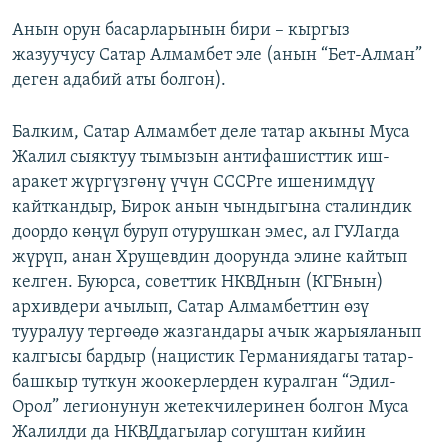
Анын орун басарларынын бири – кыргыз
жазуучусу Сатар Алмамбет эле (анын “Бет-Алман”
деген адабий аты болгон).
Балким, Сатар Алмамбет деле татар акыны Муса
Жалил сыяктуу тымызын антифашисттик иш-
аракет жүргүзгөнү үчүн СССРге ишенимдүү
кайткандыр, Бирок анын чындыгына сталиндик
доордо көңүл буруп отурушкан эмес, ал ГУЛагда
жүрүп, анан Хрущевдин доорунда элине кайтып
келген. Буюрса, советтик НКВДнын (КГБнын)
архивдери ачылып, Сатар Алмамбеттин өзү
тууралуу тергөөдө жазгандары ачык жарыяланып
калгысы бардыр (нацистик Германиядагы татар-
башкыр туткун жоокерлерден куралган “Эдил-
Орол” легионунун жетекчилеринен болгон Муса
Жалилди да НКВДдагылар согуштан кийин