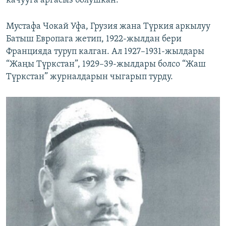
качууга аргасыз болушкан.
Мустафа Чокай Уфа, Грузия жана Түркия аркылуу
Батыш Европага жетип, 1922-жылдан бери
Францияда туруп калган. Ал 1927–1931-жылдары
“Жаңы Түркстан”, 1929–39-жылдары болсо “Жаш
Түркстан” журналдарын чыгарып турду.