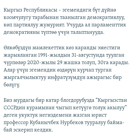
Кыргыз Республикасы – эгемендиги бүт дүйнө
коомчулугу тарабынан таанылган демократиялуу,
көп партиялуу жумурият. Учурда ал парламенттик
демократияны түптөө үчүн талаптанууда.
Өлкөбүздүн мамлекеттик көз каранды эместиги
жарыяланган 1991-жылдын 31-августунда туулган
чүрпөлөр 2020-жылы 29 жашка толуп, 30га карады.
Алар үчүн эгемендик өздөрүн курчап турган
жыргалчылыктуу инфратүзүмдүн ажырагыс бир
бөлүгү.
Биз мурдагы бир катар блогдорубузда “Кыргызстан
СССРдин курамынан чыгып кетүүгө толук акылуу”
деген укуктук негиздемени жазган юрист
профессор Кубанычбек Нурбеков тууралуу байма-
бай эскерип келдик.