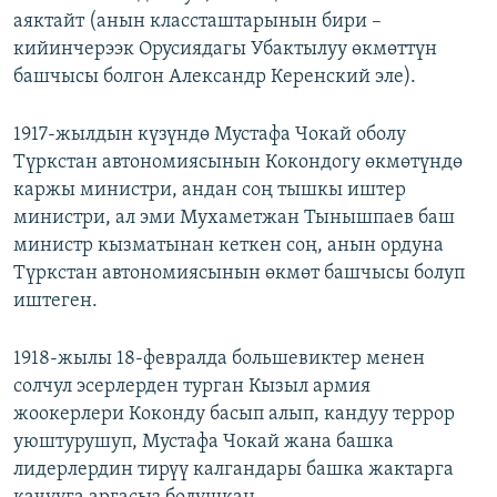
аяктайт (анын классташтарынын бири –
кийинчерээк Орусиядагы Убактылуу өкмөттүн
башчысы болгон Александр Керенский эле).
1917-жылдын күзүндө Мустафа Чокай оболу
Түркстан автономиясынын Кокондогу өкмөтүндө
каржы министри, андан соң тышкы иштер
министри, ал эми Мухаметжан Тынышпаев баш
министр кызматынан кеткен соң, анын ордуна
Түркстан автономиясынын өкмөт башчысы болуп
иштеген.
1918-жылы 18-февралда большевиктер менен
солчул эсерлерден турган Кызыл армия
жоокерлери Коконду басып алып, кандуу террор
уюштурушуп, Мустафа Чокай жана башка
лидерлердин тирүү калгандары башка жактарга