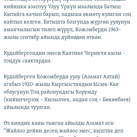
кийинки азаптуу Улуу Үркүн маалында Батыш
Кытайга качып барып, падыша өкмөтү кулаган соң
кайтып келген. Батышта бозгунда жүргөн уулунун
аманчылыгын тилеп жүрүп, Кожомберди 1963-
жылы сентябр айында дүйнөдөн өткөн.
Кудайбергендин энеси Кантике Черикчи кызы -
тоңдук саяктардан.
Кудайберген Кожомберди уулу (Азамат Алтай)
агабыз 1920-жылы Кыргызстандын Ысык-Көл
облусунун Тоң районундагы Корумду
(кийинчерээк – Кызылчек, андан соң – Бөкөнбаев)
айылында туулган.
Өз киндик каны тамган айылды Азамат ага:
“Жайлоо дейин десең жайлоо эмес, кыштак деп