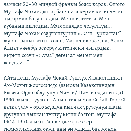
чамасы 20–30 миңдей франкы болсо керек. Ошого
Мустафа Чокайдын арбагына эскерме китепчесин
чыгармак болуп калды. Мени иштетти. Мен
кубанып иштедим. Материалдар чогулттум...
Мустафа Чокай өзү уюштурган «Жаш Түркистан”
журналынын атын коюп, Мария Яковлевна, Алим
Алмат үчөөбүз эскерүү китепчени чыгардык.
Кириш сөзүн «Жума” деген ат менен мен
жаздым...”
Айтмакчы, Мустафа Чокай Түштүк Казакстандын
Ак-Мечит жергесинде (азыркы Казакстандын
Кызыл-Ордо облусунун Чиели/Шиели ооданында)
1890-жылы туулган. Анын атасы Чокой бий Торгой
датка уулу – орто жүздүн кыпчак уруусунун шаты
уругунан чыккан тектүү киши болгон. Мустафа
1902- 1910-жылы Ташкенде эркектер
гимназиясында окуп, аны эң мыкты баа менен