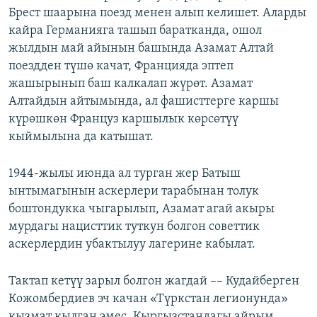
Брест шаарына поезд менен алып келишет. Аларды
кайра Германияга ташып баратканда, ошол
жылдын май айынын башында Азамат Алтай
поездден түшө качат, Францияда эптеп
жашырынып баш калкалап жүрөт. Азамат
Алтайдын айтымында, ал фашисттерге каршы
күрөшкөн Француз каршылык көрсөтүү
кыймылына да катышат.
1944-жылы июнда ал турган жер Батыш
ынтымагынын аскерлери тарабынан толук
боштондукка чыгарылып, Азамат агай акыры
мурдагы нацисттик туткун болгон советтик
аскерлердин убактылуу лагерине кабылат.
Тактап кетүү зарыл болгон жагдай –– Кудайберген
Кожомбердиев эч качан «Түркстан легионунда»
кызмат кылган эмес. Кыргызстандагы айрым