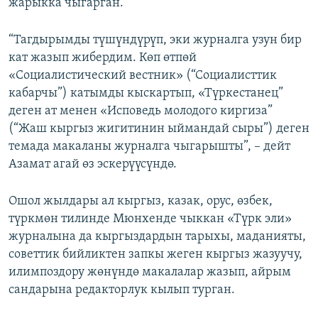
жарыкка чыгарган.
“Тагдырымды түшүндүрүп, эки журналга узун бир
кат жазып жибердим. Көп өтпөй
«Социалистический вестник» (“Социалисттик
кабарчы”) катымды кыскартып, «Түркестанец”
деген ат менен «Исповедь молодого киргиза”
(“Жаш кыргыз жигитинин ыймандай сыры”) деген
темада макаланы журналга чыгарышты”, – дейт
Азамат агай өз эскерүүсүндө.
Ошол жылдары ал кыргыз, казак, орус, өзбек,
түркмөн тилинде Мюнхенде чыккан «Түрк эли»
журналына да кыргыздардын тарыхы, маданияты,
советтик бийликтен запкы жеген кыргыз жазуучу,
илимпоздору жөнүндө макалалар жазып, айрым
сандарына редакторлук кылып турган.