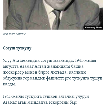
Азамат Алтай.
Согуш туткуну
Улуу Ата мекендик согуш маалында, 1941-жылы
августта Азамат Алтай жанындагы башка
жоокерлер менен бирге Литвада, Калинин
облусунда германдык фашисттерге туткунга түшүп
калды.
1941-жылы туткунга түшкөн алгачкы учурун
Азамат агай мындайча эскергени бар: