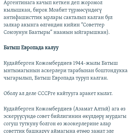
Аргентинага качып кеткен деп жоромол
кылышкан, бирок Моабит түрмөсүндөгү
антифашисттик ырлары сакталып калган бул
залкар акынга өлгөндөн кийин “Советтер
Союзунун Баатыры” наамын ыйгарышкан).
Батыш Европада калуу
Кудайберген Кожомбердиев 1944-жылы Батыш
ынтымагынын аскерлери тарабынан боштондукка
чыгарылып, Батыш Европада туруп калган.
Оболу ал деле СССРге кайтууга аракет кылат.
Кудайберген Кожомбердиев (Азамат Алтай) ага өз
эскерүүсүндө совет бийлигинин өкүлдөрү мурдагы
согуш туткуну болгон өз жоокерлерине алар
советтик башкаруу аймагына өтөөр замат эле