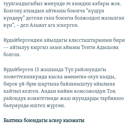
туулгандыгыбыз жөнүндө эч кимдин кабары жок.
Болгону атамдын айтканы боюнча “күздүн
күндөрү” дегени гана боюнча болжолдоп жазылган
күн”, – деп Азамат ага эскерген.
Кудайбергендин айылдагы классташтарынын бири
–– айтылуу кыргыз акын айымы Тенти Адышова
болгон.
Кудайберген 15 жашында Түп районундагы
зооветтехникумда кыска мөөнөткө окуп калды,
бирок үй-бүлө шартына байланыштуу айылына
кайтып келген. Андан кийин комсомолдун Тоң
райондук комитетинде жаш муундарды тарбиялоо
бөлүмүндө иштеп жүргөн.
Балтика боюндагы аскер кызматы