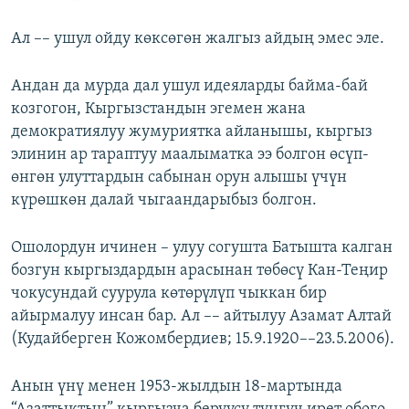
Ал –– ушул ойду көксөгөн жалгыз айдың эмес эле.
Андан да мурда дал ушул идеяларды байма-бай
козгогон, Кыргызстандын эгемен жана
демократиялуу жумуриятка айланышы, кыргыз
элинин ар тараптуу маалыматка ээ болгон өсүп-
өнгөн улуттардын сабынан орун алышы үчүн
күрөшкөн далай чыгаандарыбыз болгон.
Ошолордун ичинен – улуу согушта Батышта калган
бозгун кыргыздардын арасынан төбөсү Кан-Теңир
чокусундай суурула көтөрүлүп чыккан бир
айырмалуу инсан бар. Ал –– айтылуу Азамат Алтай
(Кудайберген Кожомбердиев; 15.9.1920––23.5.2006).
Анын үнү менен 1953-жылдын 18-мартында