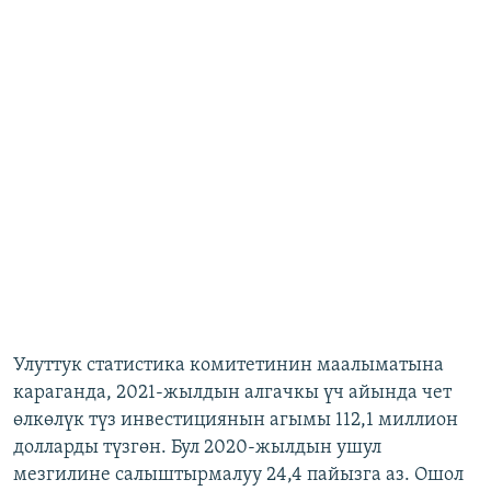
Улуттук статистика комитетинин маалыматына
караганда, 2021-жылдын алгачкы үч айында чет
өлкөлүк түз инвестициянын агымы 112,1 миллион
долларды түзгөн. Бул 2020-жылдын ушул
мезгилине салыштырмалуу 24,4 пайызга аз. Ошол