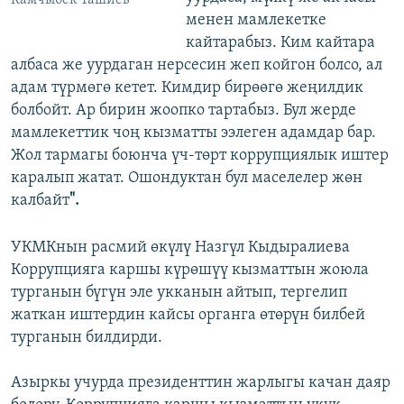
Камчыбек Ташиев
менен мамлекетке
кайтарабыз. Ким кайтара
албаса же уурдаган нерсесин жеп койгон болсо, ал
адам түрмөгө кетет. Кимдир бирөөгө жеңилдик
болбойт. Ар бирин жоопко тартабыз. Бул жерде
мамлекеттик чоң кызматты ээлеген адамдар бар.
Жол тармагы боюнча үч-төрт коррупциялык иштер
каралып жатат. Ошондуктан бул маселелер жөн
калбайт
".
УКМКнын расмий өкүлү
Назгүл Кыдыралиева
Коррупцияга каршы күрөшүү кызматтын жоюла
турганын бүгүн эле укканын айтып, тергелип
жаткан иштердин кайсы органга өтөрүн билбей
турганын билдирди.
Азыркы учурда президенттин жарлыгы качан даяр