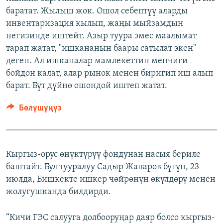
баратат. Жылыш жок. Ошол себептүү аларды
инвентаризация кылып, жаңы мыйзамдын
негизинде иштейт. Азыр туура эмес маалымат
тарап жатат, "ишкананын баары сатылат экен"
деген. Ал ишканалар мамлекеттин менчиги
бойдон калат, алар рынок менен биригип иш алып
барат. Бүт дүйнө ошондой иштеп жатат.
Бөлүшүңүз
Кыргыз-орус өнүктүрүү фондунан насыя бериле
баштайт. Бул тууралуу Садыр Жапаров бүгүн, 23-
июлда, Бишкекте ишкер чөйрөнүн өкүлдөрү менен
жолугушканда билдирди.
“Кичи ГЭС салууга долбооруңар даяр болсо кыргыз-