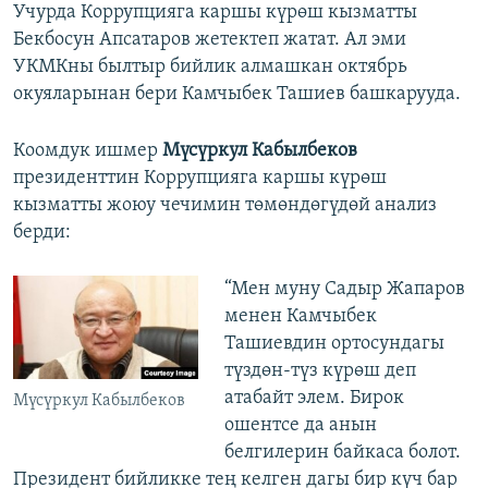
Учурда Коррупцияга каршы күрөш кызматты
Бекбосун Апсатаров жетектеп жатат. Ал эми
УКМКны былтыр бийлик алмашкан октябрь
окуяларынан бери Камчыбек Ташиев башкарууда.
Коомдук ишмер
Мүсүркул Кабылбеков
президенттин Коррупцияга каршы күрөш
кызматты жоюу чечимин төмөндөгүдөй анализ
берди:
“Мен муну Садыр Жапаров
менен Камчыбек
Ташиевдин ортосундагы
түздөн-түз күрөш деп
атабайт элем. Бирок
Мүсүркул Кабылбеков
ошентсе да анын
белгилерин байкаса болот.
Президент бийликке тең келген дагы бир күч бар