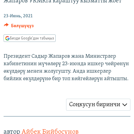
Жапаров УКМКга караштуу кызматты жоёт
ОНЛАЙН ШЕРИНЕ
ЭЖЕ-СИҢДИЛЕР
23-Июнь, 2021
АЗАТТЫК+
Бөлүшүңүз
ЫҢГАЙСЫЗ СУРООЛОР
Бизди Google'дан табыңыз
ЭЕ/АРнун бардык сайттары
Президент Садыр Жапаров жана Министрлер
кабинетинин мүчөлөрү 23-июнда ишкер чөйрөнүн
өкүлдөрү менен жолугушту. Анда ишкерлер
бийлик өкүлдөрүнө бир топ көйгөйлөрүн айтышты.
Соңкусун биринчи
автор
Айбек Бийбосунов