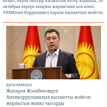
келип, бирок былтыр кызматтан кетер алдында, 14-
октябрда өзүнүн акыркы жарлыгына кол коюп,
УКМКнын Коррупцияга каршы кызматтын жойгон.
ДАГЫ КАРАҢЫЗ
Жапаров Жээнбековдун
Антикоррупциялык кызматты жойгон
жарлыгын жокко чыгарды