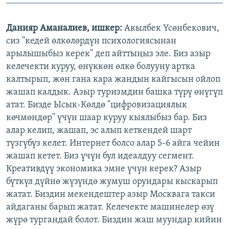
Данияр Аманалиев, ишкер:
Акылбек Үсөнбекович,
сиз "кедей өлкөлөрдүн психологиясынан
арылышыбыз керек" деп айттыңыз эле. Биз азыр
келечекти куруу, өнүккөн өлкө болууну артка
калтырып, жөн гана кара жандын кайгысын ойлоп
жашап калдык. Азыр туризмдин башка түрү өнүгүп
атат. Бизде Ысык-Көлдө "цифровизациялык
көчмөндөр" үчүн шаар куруу кыялыбыз бар. Биз
алар келип, жашап, эс алып кеткендей шарт
түзгүбүз келет. Интернет болсо алар 5-6 айга чейин
жашап кетет. Биз үчүн бул идеалдуу сегмент.
Креативдүү экономика эмне үчүн керек? Азыр
бүткүл дүйнө жүзүндө жумуш орундары кыскарып
жатат. Биздин мекендештер азыр Москвага такси
айдаганы барып жатат. Келечекте машинелер өзү
жүрө тургандай болот. Биздин жаш муундар кийин