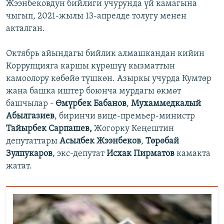
Жээнбековдун бийлиги учурунда үй камагына
чыгып, 2021-жылы 13-апрелде толугу менен
акталган.
Октябрь айындагы бийлик алмашкандан кийин
Коррупцияга каршы күрөшүү кызматтын
камоолору көбөйө түшкөн. Азыркы учурда Кумтөр
жана башка иштер боюнча мурдагы өкмөт
башчылар -
Өмүрбек Бабанов
,
Мухаммедкалый
Абылгазиев
, биринчи вице-премьер-министр
Тайырбек Сарпашев,
Жогорку Кеңештин
депутаттары
Асылбек Жээнбеков
,
Төрөбай
Зулпукаров
, экс-депутат
Исхак Пирматов
камакта
жатат.