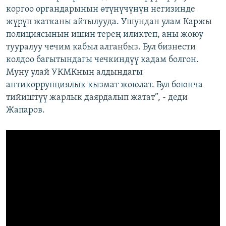
коргоо органдарынын өтүнүчүнүн негизинде
жүрүп жатканы айтылууда. Ушундан улам Каржы
полициясынын ишин терең иликтеп, аны жоюу
тууралуу чечим кабыл алганбыз. Бул бизнести
колдоо багытындагы чечкиндүү кадам болгон.
Муну улай УКМКнын алдындагы
антикоррупциялык кызмат жоюлат. Бул боюнча
тийиштүү жарлык даярдалып жатат”, - деди
Жапаров.