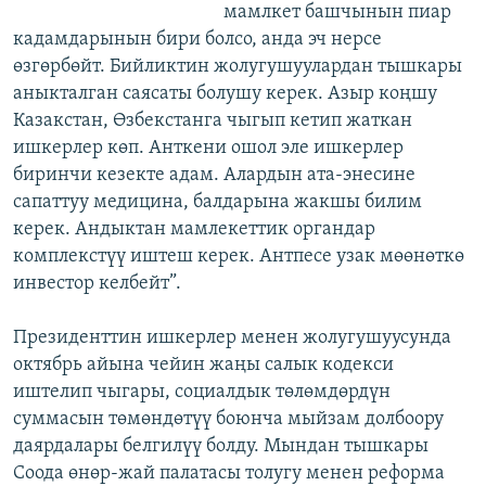
мамлкет башчынын пиар
кадамдарынын бири болсо, анда эч нерсе
өзгөрбөйт. Бийликтин жолугушуулардан тышкары
аныкталган саясаты болушу керек. Азыр коңшу
Казакстан, Өзбекстанга чыгып кетип жаткан
ишкерлер көп. Анткени ошол эле ишкерлер
биринчи кезекте адам. Алардын ата-энесине
сапаттуу медицина, балдарына жакшы билим
керек. Андыктан мамлекеттик органдар
комплекстүү иштеш керек. Антпесе узак мөөнөткө
инвестор келбейт”.
Президенттин ишкерлер менен жолугушуусунда
октябрь айына чейин жаңы салык кодекси
иштелип чыгары, социалдык төлөмдөрдүн
суммасын төмөндөтүү боюнча мыйзам долбоору
даярдалары белгилүү болду. Мындан тышкары
Соода өнөр-жай палатасы толугу менен реформа