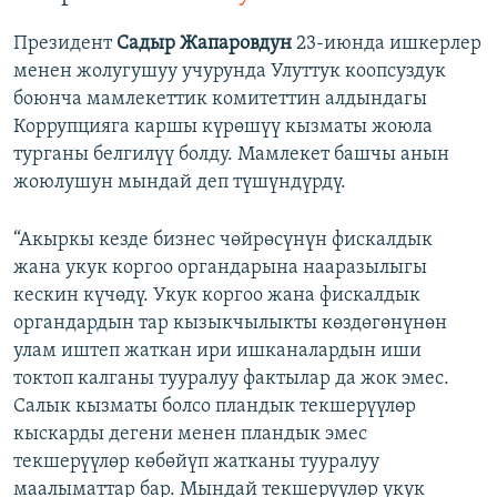
Президент
Садыр Жапаровдун
23-июнда ишкерлер
менен жолугушуу учурунда Улуттук коопсуздук
боюнча мамлекеттик комитеттин алдындагы
Коррупцияга каршы күрөшүү кызматы жоюла
турганы белгилүү болду. Мамлекет башчы анын
жоюлушун мындай деп түшүндүрдү.
“Акыркы кезде бизнес чөйрөсүнүн фискалдык
жана укук коргоо органдарына нааразылыгы
кескин күчөдү. Укук коргоо жана фискалдык
органдардын тар кызыкчылыкты көздөгөнүнөн
улам иштеп жаткан ири ишканалардын иши
токтоп калганы тууралуу фактылар да жок эмес.
Салык кызматы болсо пландык текшерүүлөр
кыскарды дегени менен пландык эмес
текшерүүлөр көбөйүп жатканы тууралуу
маалыматтар бар. Мындай текшерүүлөр укук