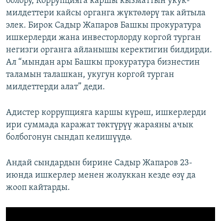
болору, Коррупцияга каршы кызматтын укук-
милдеттери кайсы органга жүктөлөрү так айтыла
элек. Бирок Садыр Жапаров Башкы прокуратура
ишкерлерди жана инвесторлорду коргой турган
негизги органга айланышы керектигин билдирди.
Ал “мындан ары Башкы прокуратура бизнестин
таламын талашкан, укугун коргой турган
милдеттерди алат” деди.
Адистер коррупцияга каршы күрөш, ишкерлерди
ири суммада каражат төктүрүү жараяны ачык
болбогонун сындап келишүүдө.
Андай сындардын бирине Садыр Жапаров 23-
июнда ишкерлер менен жолуккан кезде өзү да
жооп кайтарды.