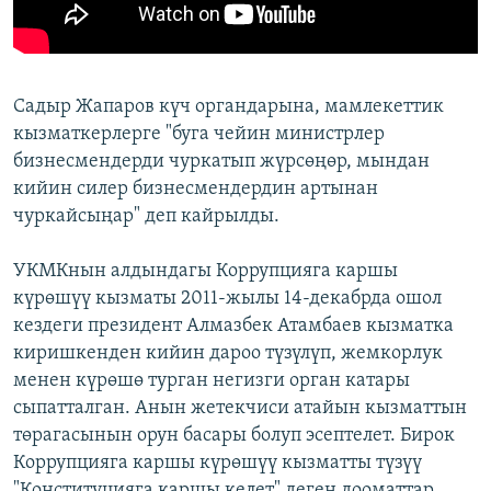
Садыр Жапаров күч органдарына, мамлекеттик
кызматкерлерге "буга чейин министрлер
бизнесмендерди чуркатып жүрсөңөр, мындан
кийин силер бизнесмендердин артынан
чуркайсыңар" деп кайрылды.
УКМКнын алдындагы Коррупцияга каршы
күрөшүү кызматы 2011-жылы 14-декабрда ошол
кездеги президент Алмазбек Атамбаев кызматка
киришкенден кийин дароо түзүлүп, жемкорлук
менен күрөшө турган негизги орган катары
сыпатталган. Анын жетекчиси атайын кызматтын
төрагасынын орун басары болуп эсептелет. Бирок
Коррупцияга каршы күрөшүү кызматты түзүү
"Конституцияга каршы келет" деген дооматтар