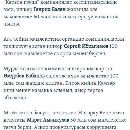
“Карвен групп” компаниялар ассоциациясынын
ээси, ишкер
Генрих Балян
жакында эле
мамлекетке 60 миллион сом төгүп, үй камагына
чыкты.
Ага чейин мамлекеттик органдар компанияларын
текшерүүгө алган ишкер
Сергей Ибрагимов
100
млн сом мамлекетке өз эрки менен берген.
Мурда козголгон кылмыш иштери кыскарган
Ө
м
ү
рбек
Бабанов
ошол эле күнү мамлекетке 100
млн. сом жардам кылган. Бирок кийин Кумтөр
иши менен камакка алынып, азыр тергөө
абагында.
Мыйзамсыз баюуга шектелген Жогорку Кеңештин
депутаты
Марат Аманкулов
50 млн сом мамлекетке
төгүп берди. Аскер прокуратурасы коррупцияга