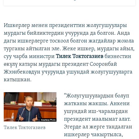
Ишкерлер менен президенттин жолугушуулары
мурдагы бийликтердин учурунда да болгон. Анда
дагы ишкерлерге тоскоол болгон жагдайлар жоюла
турганы айтылган эле. Жеке ишкер, мурдагы айыл,
суу чарба министри
Тилек Токтогазиев
бизнестин
өкүлү катары мурдагы президент Сооронбай
Жээнбековдун учурунда ушундай жолугушууларга
катышкан.
“Жолугушуулардын болуп
жатканы жакшы. Анкени
ушундай иш-чаралардан
президент маалымат алат.
Эгерде ал жерге тандалган
Тилек Токтогазиев
ишкерлер чакыртылса,