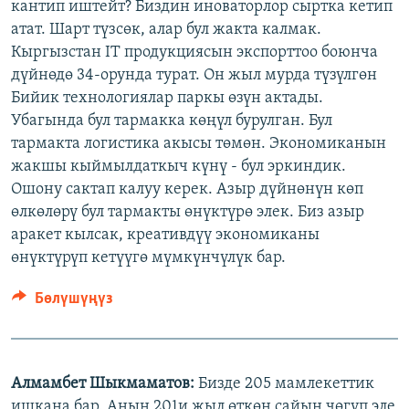
кантип иштейт? Биздин иноваторлор сыртка кетип
атат. Шарт түзсөк, алар бул жакта калмак.
Кыргызстан IT продукциясын экспорттоо боюнча
дүйнөдө 34-орунда турат. Он жыл мурда түзүлгөн
Бийик технологиялар паркы өзүн актады.
Убагында бул тармакка көңүл бурулган. Бул
тармакта логистика акысы төмөн. Экономиканын
жакшы кыймылдаткыч күнү - бул эркиндик.
Ошону сактап калуу керек. Азыр дүйнөнүн көп
өлкөлөрү бул тармакты өнүктүрө элек. Биз азыр
аракет кылсак, креативдүү экономиканы
өнүктүрүп кетүүгө мүмкүнчүлүк бар.
Бөлүшүңүз
Алмамбет Шыкмаматов:
Бизде 205 мамлекеттик
ишкана бар. Анын 201и жыл өткөн сайын чөгүп эле