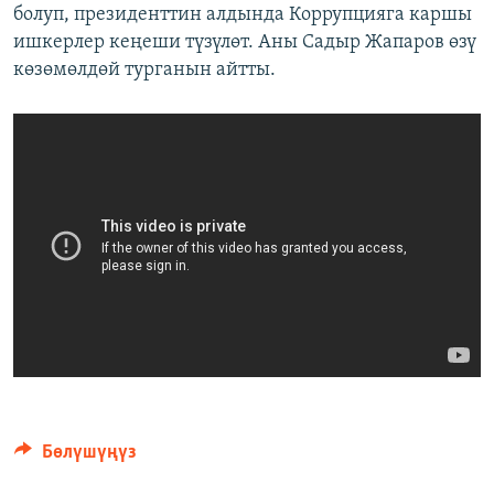
болуп, президенттин алдында Коррупцияга каршы
ишкерлер кеңеши түзүлөт. Аны Садыр Жапаров өзү
көзөмөлдөй турганын айтты.
Бөлүшүңүз