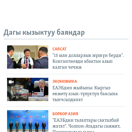
Дагы кызыктуу баяндар
САЯСАТ
"15 млн долларлык мүлкүн берди".
Конгантиевди абактан алып
калган чечим
ЭКОНОМИКА
ЕАЭБдин жыйыны: Кыргыз
өкмөтү азык-түлүктүн баасына
тынчсызданат
БОРБОР АЗИЯ
"ЕАЭБдин талаптары сакталбай
жатат". Чолпон-Атадагы саммит,