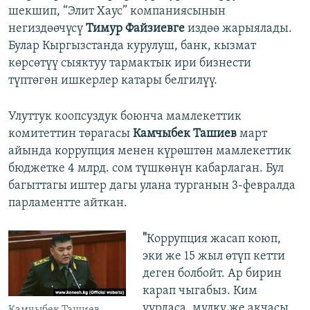
шекшип, “Элит Хаус” компаниясынын
негиздөөчүсү
Тимур Файзиевге
издөө жарыялады.
Булар Кыргызстанда курулуш, банк, кызмат
көрсөтүү сыяктуу тармактык ири бизнести
түптөгөн ишкерлер катары белгилүү.
Улуттук коопсуздук боюнча мамлекеттик
комитеттин төрагасы
Камчыбек Ташиев
март
айында коррупция менен күрөштөн мамлекеттик
бюджетке 4 млрд. сом түшкөнүн кабарлаган. Бул
багыттагы иштер дагы улана турганын 3-февралда
парламентте айткан.
"
Коррупция жасап коюп,
эки же 15 жыл өтүп кетти
деген болбойт. Ар бирин
карап чыгабыз. Ким
уурдаса, мүлкү же акчасы