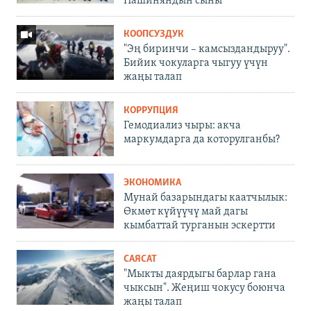
Пашиняндын сыны
КООПСУЗДУК
"Эң биринчи – камсыздандыруу".
Бийик чокуларга чыгуу үчүн
жаңы талап
КОРРУПЦИЯ
Гемодиализ чыры: акча
маркумдарга да которулганбы?
ЭКОНОМИКА
Мунай базарындагы каатчылык:
Өкмөт күйүүчү май дагы
кымбаттай турганын эскертти
САЯСАТ
"Мыкты даярдыгы барлар гана
чыксын". Жеңиш чокусу боюнча
жаңы талап