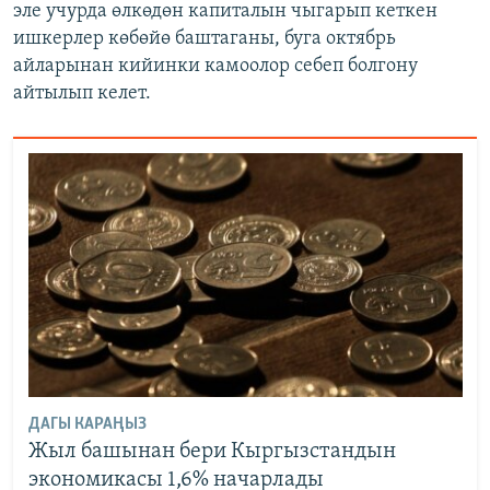
эле учурда өлкөдөн капиталын чыгарып кеткен
ишкерлер көбөйө баштаганы, буга октябрь
айларынан кийинки камоолор себеп болгону
айтылып келет.
ДАГЫ КАРАҢЫЗ
Жыл башынан бери Кыргызстандын
экономикасы 1,6% начарлады