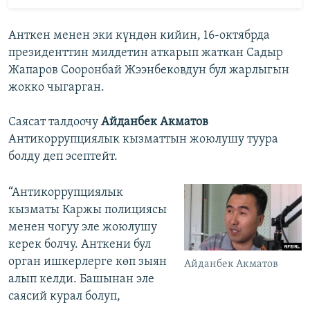
Анткен менен эки күндөн кийин, 16-октябрда
президенттин милдетин аткарып жаткан Садыр
Жапаров Сооронбай Жээнбековдун бул жарлыгын
жокко чыгарган.
Саясат талдоочу
Айданбек Акматов
Антикоррупциялык кызматтын жоюлушу туура
болду деп эсептейт.
“Антикоррупциялык
кызматы Каржы полициясы
менен чогуу эле жоюлушу
керек болчу. Анткени бул
орган ишкерлерге көп зыян
Айданбек Акматов
алып келди. Башынан эле
саясий курал болуп,