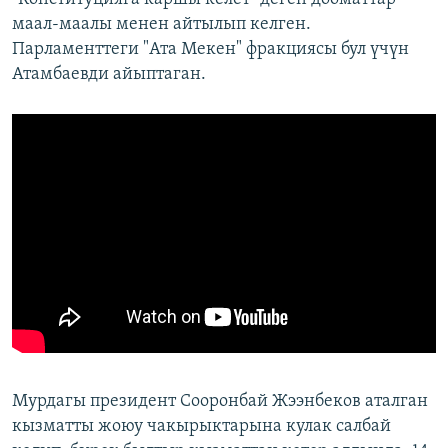
маал-маалы менен айтылып келген.
Парламенттеги "Ата Мекен" фракциясы бул үчүн
Атамбаевди айыптаган.
Мурдагы президент Сооронбай Жээнбеков аталган
кызматты жоюу чакырыктарына кулак салбай