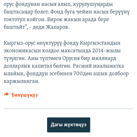
орус фондунан насыя алып, курулушуңарды
баштасаңар болот. Фонд буга чейин насыя берүүнү
токтотуп койгон. Бирок жакын арада бере
баштайт”, - деди Жапаров.
Кыргыз-орус өнүктүрүү фонду Кыргызстандын
экономикасын колдоо максатында 2014-жылы
түзүлгөн. Аны түптөөгө Орусия бир миллиард
долларлык капитал бөлгөн. Расмий маалыматка
ылайык, фонддун эсебинен 700дөн ашык долбоор
каржыланган.
Бөлүшүңүз
Дагы жүктөңүз