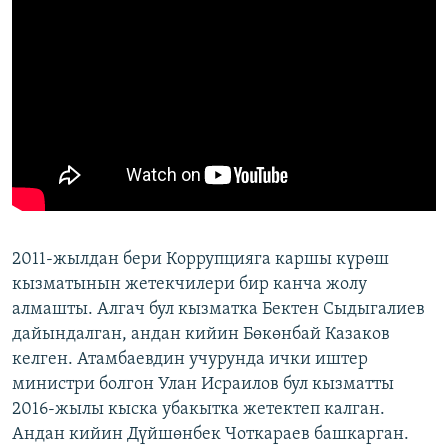
2011-жылдан бери Коррупцияга каршы күрөш
кызматынын жетекчилери бир канча жолу
алмашты. Алгач бул кызматка Бектен Сыдыгалиев
дайындалган, андан кийин Бөкөнбай Казаков
келген. Атамбаевдин учурунда ички иштер
министри болгон Улан Исраилов бул кызматты
2016-жылы кыска убакытка жетектеп калган.
Андан кийин Дүйшөнбек Чоткараев башкарган.