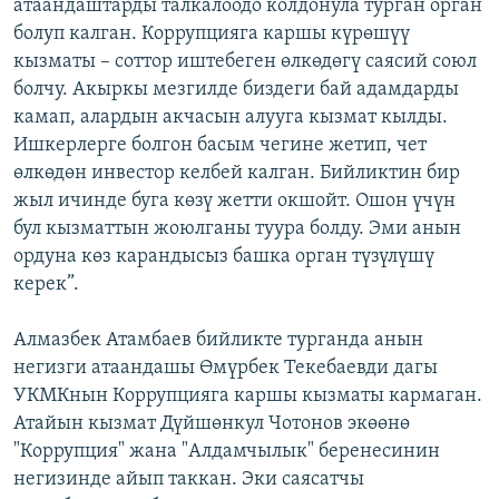
атаандаштарды талкалоодо колдонула турган орган
болуп калган. Коррупцияга каршы күрөшүү
кызматы – соттор иштебеген өлкөдөгү саясий союл
болчу. Акыркы мезгилде биздеги бай адамдарды
камап, алардын акчасын алууга кызмат кылды.
Ишкерлерге болгон басым чегине жетип, чет
өлкөдөн инвестор келбей калган. Бийликтин бир
жыл ичинде буга көзү жетти окшойт. Ошон үчүн
бул кызматтын жоюлганы туура болду. Эми анын
ордуна көз карандысыз башка орган түзүлүшү
керек”.
Алмазбек Атамбаев бийликте турганда анын
негизги атаандашы Өмүрбек Текебаевди дагы
УКМКнын Коррупцияга каршы кызматы кармаган.
Атайын кызмат Дүйшөнкул Чотонов экөөнө
"Коррупция" жана "Алдамчылык" беренесинин
негизинде айып таккан. Эки саясатчы