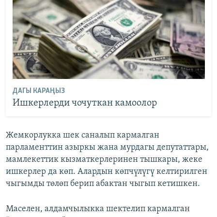
ДАГЫ КАРАҢЫЗ
Ишкерлерди чочуткан камоолор
Жемкорлукка шек саналып кармалган
парламенттин азыркы жана мурдагы депутаттары,
мамлекеттик кызматкерлеринен тышкары, жеке
ишкерлер да көп. Алардын көпчүлүгү келтирилген
чыгымды төлөп берип абактан чыгып кетишкен.
Маселен, алдамчылыкка шектелип кармалган