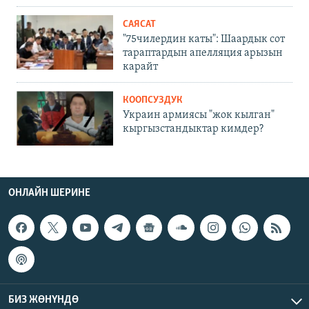
САЯСАТ
"75чилердин каты": Шаардык сот
тараптардын апелляция арызын
карайт
КООПСУЗДУК
Украин армиясы "жок кылган"
кыргызстандыктар кимдер?
ОНЛАЙН ШЕРИНЕ
БИЗ ЖӨНҮНДӨ