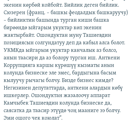
экенин көрбөй койбойт. Бийлик деген бийлик.
Сюзерен (франц. – башкы феодалдык башкаруучу)
– бийликтин башында турган киши башка
бирөөндө ыйгарым укуктар көп экенин
жактырбайт. Ошондуктан муну Ташиевдин
позициясын солгундатуу деп да кабыл алса болот.
УКМКда ыйгарым укуктар канчалык аз болсо,
анын таасири да аз болору турган иш. Анткени
Коррупцияга каршы күрөшүү кызматы анын
колунда бизнеске эле эмес, бардыгына басым
кылуучу рычагы болчу. Бизде бизнес кимде?
Негизинен депутаттарда, анткени алардын көбү
ишкерлер. Ошондуктан жазалоочу аппарат
Камчыбек Ташиевдин колунда бизнеске да,
саясатка да таасир этүүдө чоң мааниге ээ болчу.
Эми ошого чек коюлат”.