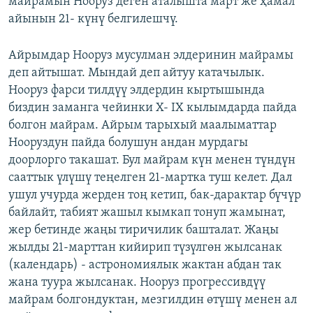
майрамын Нооруз деген аталышта март же ҳамал
айынын 21- күнү белгилешчү.
Айрымдар Нооруз мусулман элдеринин майрамы
деп айтышат. Мындай деп айтуу катачылык.
Нооруз фарси тилдүү элдердин кыртышында
биздин заманга чейинки X- IX кылымдарда пайда
болгон майрам. Айрым тарыхый маалыматтар
Нооруздун пайда болушун андан мурдагы
доорлорго такашат. Бул майрам күн менен түндүн
сааттык үлүшү теңелген 21-мартка туш келет. Дал
ушул учурда жерден тоң кетип, бак-дарактар бүчүр
байлайт, табият жашыл кымкап тонуп жамынат,
жер бетинде жаңы тиричилик башталат. Жаңы
жылды 21-марттан кийирип түзүлгөн жылсанак
(календарь) - астрономиялык жактан абдан так
жана туура жылсанак. Нооруз прогрессивдүү
майрам болгондуктан, мезгилдин өтүшү менен ал