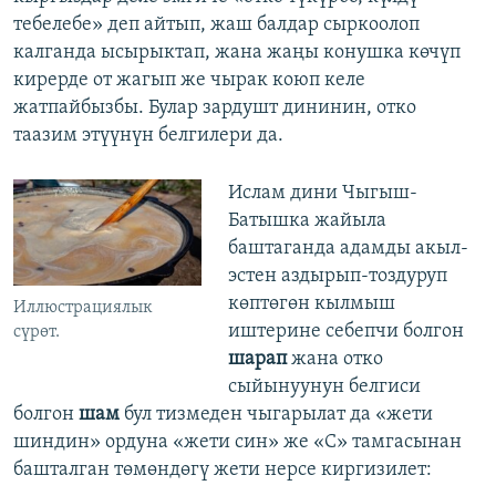
тебелебе» деп айтып, жаш балдар сыркоолоп
калганда ысырыктап, жана жаңы конушка көчүп
кирерде от жагып же чырак коюп келе
жатпайбызбы. Булар зардушт дининин, отко
таазим этүүнүн белгилери да.
Ислам дини Чыгыш-
Батышка жайыла
баштаганда адамды акыл-
эстен аздырып-тоздуруп
көптөгөн кылмыш
Иллюстрациялык
иштерине себепчи болгон
сүрөт.
шарап
жана отко
сыйынуунун белгиси
болгон
шам
бул тизмеден чыгарылат да «жети
шиндин» ордуна «жети син» же «С» тамгасынан
башталган төмөндөгү жети нерсе киргизилет: