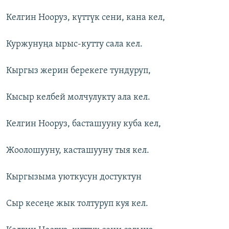
Келгин Нооруз, күттүк сени, кана кел,
Куржунуңа ырыс-кутту сала кел.
Кыргыз жерин берекеге тундуруп,
Кысыр келбей молчулукту ала кел.
Келгин Нооруз, басташууну куба кел,
Жоолошууну, касташууну тыя кел.
Кыргызыма уюткусун достуктун
Сыр кесеңе жык толтуруп куя кел.