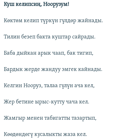
Куш келипсиң, Ноорузум!
Көктөм келип түркүн гүлдөр жайнады.
Тилин безеп бакта куштар сайрады.
Баба дыйкан арык чаап, бак тигип,
Бардык жерде жандуу эмгек кайнады.
Келгин Нооруз, талаа гүлүн ача кел,
Жер бетине ырыс-кутту чача кел.
Жамгыр менен табигатты тазартып,
Көөдөндөгү кусалыкты жаза кел.