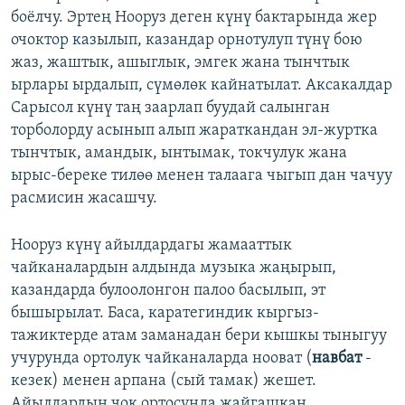
боёлчу. Эртең Нооруз деген күнү бактарында жер
очоктор казылып, казандар орнотулуп түнү бою
жаз, жаштык, ашыглык, эмгек жана тынчтык
ырлары ырдалып, сүмөлөк кайнатылат. Аксакалдар
Сарысол күнү таң заарлап буудай салынган
торболорду асынып алып жараткандан эл-журтка
тынчтык, амандык, ынтымак, токчулук жана
ырыс-береке тилөө менен талаага чыгып дан чачуу
расмисин жасашчу.
Нооруз күнү айылдардагы жамааттык
чайканалардын алдында музыка жаңырып,
казандарда булоолонгон палоо басылып, эт
бышырылат. Баса, каратегиндик кыргыз-
тажиктерде атам заманадан бери кышкы тыныгуу
учурунда ортолук чайканаларда нооват (
навбат
-
кезек) менен арпана (сый тамак) жешет.
Айылдардын чок ортосунда жайгашкан