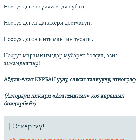
Нооруз деген сүйүүлөрдүн убагы.
Нооруз деген данакери достуктун,
Нооруз деген ынтымактын турагы.
Нооруз марамыңыздар мубарек болсун, азиз
замандаштар!
Абдил-Ахат КУРБАН уулу, саясат таануучу, этнограф
(Автордун пикири «Азаттыктын» көз карашын
билдирбейт)
Эскертүү!