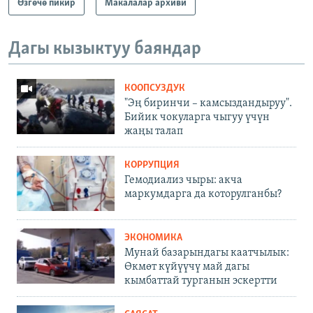
Өзгөчө пикир
Макалалар архиви
Дагы кызыктуу баяндар
КООПСУЗДУК
"Эң биринчи – камсыздандыруу".
Бийик чокуларга чыгуу үчүн
жаңы талап
КОРРУПЦИЯ
Гемодиализ чыры: акча
маркумдарга да которулганбы?
ЭКОНОМИКА
Мунай базарындагы каатчылык:
Өкмөт күйүүчү май дагы
кымбаттай турганын эскертти