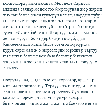
көйнөктөрдү кийгизишчү. Мен деле Сарысол
алдында балдар менен тоо боорлорунан жер жарып
чыккан байчечекей гүлдөрүн казып, алардын түбүн
аппак пахтага ороп алып жакын арада көз жарган
же жаңы келин кирген үйлөргө барып босогодо
туруп: «Сизге байчечекей тартуу кылып келдик!»
деп айтчубуз. Келиндер биздин колубуздан
байчечекейди алып, бизге боёлгон жумуртка,
курут, сары май ж.б. нерселерди беришчү. Тартуу
кылынган байчечекей бала бөлөнчү бешиктин
жалкынына же жаңы келген келиндин көкүлүнө
тагылчу.
Нооруздун алдында көчөлөр, короолор, арыктар
мизилдете тазаланчу. Түрдүү жемиштердин, тал-
теректердин көчөттөрү отургузулчу. Сүмөлөккө
камылга көрүлүп, тооктун жумурткалары
бышырылып, кызыл жана жашыл боёктор менен