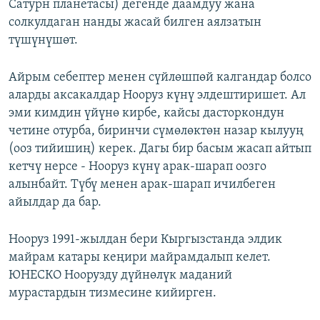
Сатурн планетасы) дегенде даамдуу жана
солкулдаган нанды жасай билген аялзатын
түшүнүшөт.
Айрым себептер менен сүйлөшпөй калгандар болсо
аларды аксакалдар Нооруз күнү элдештиришет. Ал
эми кимдин үйүнө кирбе, кайсы дасторкондун
четине отурба, биринчи сүмөлөктөн назар кылууң
(ооз тийишиң) керек. Дагы бир басым жасап айтып
кетчү нерсе - Нооруз күнү арак-шарап оозго
алынбайт. Түбү менен арак-шарап ичилбеген
айылдар да бар.
Нооруз 1991-жылдан бери Кыргызстанда элдик
майрам катары кеңири майрамдалып келет.
ЮНЕСКО Ноорузду дүйнөлүк маданий
мурастардын тизмесине кийирген.