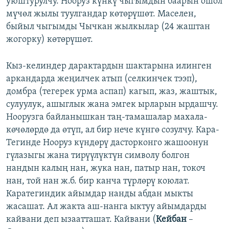
уюштурулчу. Нооруз күнкү чыгымдын баарын ошол
мүчөл жылы туулгандар көтөрүшөт. Маселен,
быйыл чыгымды Чычкан жылкылар (24 жаштан
жогорку) көтөрүшөт.
Кыз-келиндер дарактардын шактарына илинген
аркандарда жеңилчек атып (селкинчек тээп),
домбра (тегерек урма аспап) кагып, жаз, жаштык,
сулуулук, ашыглык жана эмгек ырларын ырдашчу.
Ноорузга байланышкан таң-тамашалар махала-
көчөлөрдө да өтүп, ал бир нече күнгө созулчу. Кара-
Тегинде Нооруз күндөрү дасторконго жашоонун
гүлазыгы жана тирүүлүктүн символу болгон
нандын калың нан, жука нан, патыр нан, токоч
нан, той нан ж.б. бир канча түрлөрү коюлат.
Каратегиндик айымдар нанды абдан мыкты
жасашат. Ал жакта аш-нанга ыктуу айымдарды
кайвани деп ызаатташат. Кайвани (
Кейбан
–