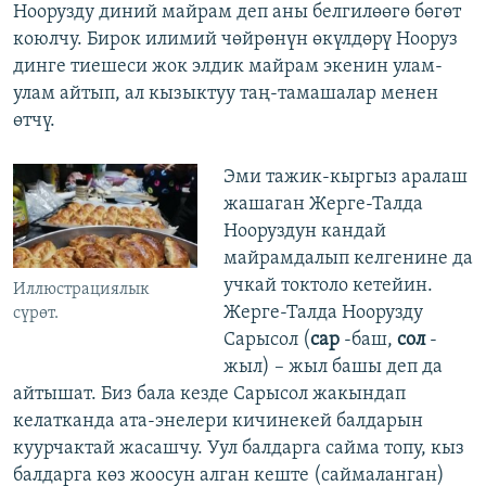
Ноорузду диний майрам деп аны белгилөөгө бөгөт
коюлчу. Бирок илимий чөйрөнүн өкүлдөрү Нооруз
динге тиешеси жок элдик майрам экенин улам-
улам айтып, ал кызыктуу таң-тамашалар менен
өтчү.
Эми тажик-кыргыз аралаш
жашаган Жерге-Талда
Нооруздун кандай
майрамдалып келгенине да
учкай токтоло кетейин.
Иллюстрациялык
Жерге-Талда Ноорузду
сүрөт.
Сарысол (
сар
-баш,
сол
-
жыл) – жыл башы деп да
айтышат. Биз бала кезде Сарысол жакындап
келатканда ата-энелери кичинекей балдарын
куурчактай жасашчу. Уул балдарга сайма топу, кыз
балдарга көз жоосун алган кеште (саймаланган)