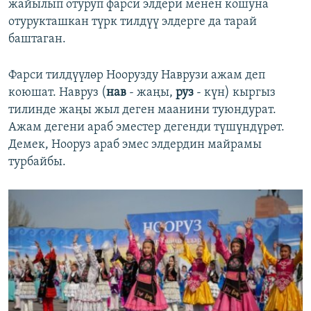
жайылып отуруп фарси элдери менен кошуна
отурукташкан түрк тилдүү элдерге да тарай
баштаган.
Фарси тилдүүлөр Ноорузду Наврузи ажам деп
коюшат. Навруз (
нав
- жаңы,
руз
- күн) кыргыз
тилинде жаңы жыл деген маанини туюндурат.
Ажам дегени араб эместер дегенди түшүндүрөт.
Демек, Нооруз араб эмес элдердин майрамы
турбайбы.