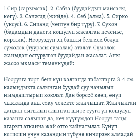
1.Сир (сарымсак). 2. Сабза (буудайдын майсасы,
көгү). 3. Санжид (жийде). 4. Себ (алма). 5. Сирко
(уксус). 6. Сипанд (чөптүн бир түрү). 7. Сухон
(бадамдын данеги кошулуп жасалган печенье,
коржик). Нооруздун эң башкы белгиси болуп
сүмөлөк (туурасы сумалак) аталат. Сүмөлөк
жаңыдан өстүрүлгөн буудайдан жасалат. Аны
жасоо ыкмасы төмөнкүдөй:
Ноорузга төрт-беш күн калганда табактарга 3-4 см.
калыңдыкта салынган буудай суу чачылып
нымдаштырып коюлат. Дан борсоё көөп, өнүп
чыкканда аны соку челекте жанчышат. Жанчылган
дандан сыгылып алынган шире сууга ун кошулуп
казанга салынат да, кеч күүгүмдөн Нооруз таңы
агарып атканча жай отто кайнатылат. Күйүп
кетпеши үчүн казандын түбүнө кичирээк алмадай