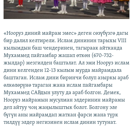
«Нооруз диний майрам эмес» деген сөзүбүзгө дагы
бир далил келтирели. Ислам дининин тарыхы VIII
кылымдын баш чендеринен, тагыраак айтканда
Мухаммед пайгамбар жашап өткөн (670-732-
жылдар) мезгилден башталат. Ал эми Нооруз ислам
дини келгенден 12-13 кылым мурда майрамдала
баштаган. Ислам дини биринчи болуп азыркы араб
өлкөлөрүнө тараган жана ислам пайгамбары
Мухаммед САВдын улуту да араб болгон. Демек,
Нооруз майрамын мусулман элдеринин майрамы
деп айтуу чоң жаңылыштык болот. Болгону эле
бүгүн аны майрамдап жаткан фарси жана түрк
тилдүү элдер негизинен ислам динин тутунат.