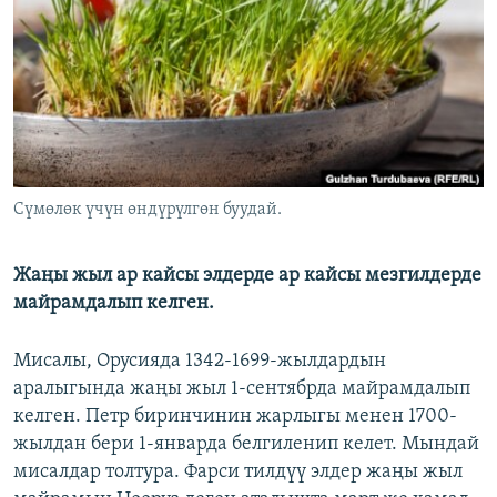
ОНЛАЙН ШЕРИНЕ
ЭЖЕ-СИҢДИЛЕР
АЗАТТЫК+
ЫҢГАЙСЫЗ СУРООЛОР
ЭЕ/АРнун бардык сайттары
Сүмөлөк үчүн өндүрүлгөн буудай.
Жаңы жыл ар кайсы элдерде ар кайсы мезгилдерде
майрамдалып келген.
Мисалы, Орусияда 1342-1699-жылдардын
аралыгында жаңы жыл 1-сентябрда майрамдалып
келген. Петр биринчинин жарлыгы менен 1700-
жылдан бери 1-январда белгиленип келет. Мындай
мисалдар толтура. Фарси тилдүү элдер жаңы жыл