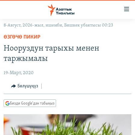
Линктер
Мазмунга
өтүңүз
8-Август, 2026-жыл, ишемби, Бишкек убактысы 00:23
Навигацияга
ЖАҢЫЛЫКТАР
өтүңүз
ӨЗГӨЧӨ ПИКИР
КЫРГЫЗСТАН
Издөөгө
Нооруздун тарыхы менен
салыңыз
ДҮЙНӨ
КЫРГЫЗСТАН
таржымалы
УКРАИНА
САЯСАТ
ДҮЙНӨ
19-Март, 2020
АТАЙЫН ИЛИКТӨӨ
ЭКОНОМИКА
БОРБОР АЗИЯ
ТВ ПРОГРАММАЛАР
Бөлүшүңүз
МАДАНИЯТ
ПОДКАСТ
БҮГҮН АЗАТТЫКТА
Бизди Google'дан табыңыз
ӨЗГӨЧӨ ПИКИР
ЭКСПЕРТТЕР ТАЛДАЙТ
БИЗ ЖАНА ДҮЙНӨ
Русский
ДАНИСТЕ