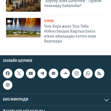
"Борбор Азия Шенгени": Туризм
чөлкөмдү байытабы?
КООМ
Чоң-Кара жана Таш-Төбө:
Өзбекстандан Кыргызстанга
өткөн айылдарда каттоо иши
башталды
ОНЛАЙН ШЕРИНЕ
БИЗ ЖӨНҮНДӨ