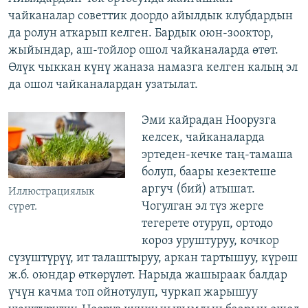
чайканалар советтик доордо айылдык клубдардын
да ролун аткарып келген. Бардык оюн-зооктор,
жыйындар, аш-тойлор ошол чайканаларда өтөт.
Өлүк чыккан күнү жаназа намазга келген калың эл
да ошол чайканалардан узатылат.
Эми кайрадан Ноорузга
келсек, чайканаларда
эртеден-кечке таң-тамаша
болуп, баары кезектеше
аргуч (бий) атышат.
Иллюстрациялык
Чогулган эл түз жерге
сүрөт.
тегерете отуруп, ортодо
короз уруштуруу, кочкор
сүзүштүрүү, ит талаштыруу, аркан тартышуу, күрөш
ж.б. оюндар өткөрүлөт. Нарыда жашыраак балдар
үчүн качма топ ойнотулуп, чуркап жарышуу