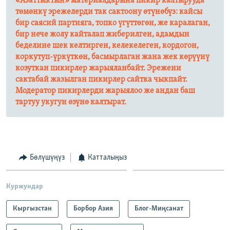
«Азаттыктын» материалдарына пикир калтырууда
төмөнкү эрежелерди так сактоону өтүнөбүз: кайсы
бир саясий партияга, топко үгүттөгөн, же каралаган,
бир нече жолу кайталап жиберилген, адамдын
беделине шек келтирген, келекелеген, кордогон,
коркутуп-үркүткөн, басмырлаган жана жек көрүүнү
козуткан пикирлер жарыяланбайт. Эрежени
сактабай жазылган пикирлер сайтка чыкпайт.
Модератор пикирлерди жарыялоо же андан баш
тартуу укугун өзүнө калтырат.​
Бөлүшүңүз
Катталыңыз
Куржундар
Кыргызстан
Борбор Азия
Блог-Миңсанат