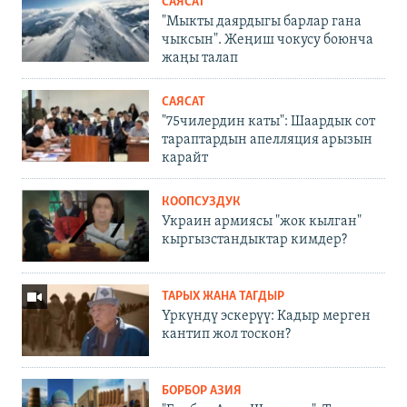
САЯСАТ
"Мыкты даярдыгы барлар гана
чыксын". Жеңиш чокусу боюнча
жаңы талап
САЯСАТ
"75чилердин каты": Шаардык сот
тараптардын апелляция арызын
карайт
КООПСУЗДУК
Украин армиясы "жок кылган"
кыргызстандыктар кимдер?
ТАРЫХ ЖАНА ТАГДЫР
Үркүндү эскерүү: Кадыр мерген
кантип жол тоскон?
БОРБОР АЗИЯ