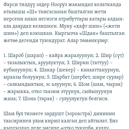
Фарси тилдүү элдер Нооруз жакындап келатканда
аталышы «Ш» тамгасынан башталган жети
нерсени анын негизги атрибуттары катары алдын-
ала даярдап келишкен. Муну «хафт шин» («жети
шин») деп коюшкан. Кыргызча «Шдан» башталган
жетөө дегенди туюндурат. Алар төмөнкүлөр:
1. Шароб (шарап) – кайра жаралуунун; 2. Шир (сүт)
– тазалыктын, аруулуктун; 3. Ширин (таттуу) –
кубануунун; 4. Шакар (шекер) – канааттануунун,
ыраазы болуунун; 5. Шарбат (шербет, шире суулар)
– салкындыктын, эс алуунун; 6. Шом (шам, чырак)
– жарыкка, отко таазим этүүнүн, сыйынуунун
жана; 7. Шона (тарак) – сулуулуктун белгиси.
Шам бул тизмеге зардушт (зороастра) дининин
таасиринен улам кирип калган деп айтылат. Биз
кыргыздар деле эмгиче «отко түкүрбө, күлдү