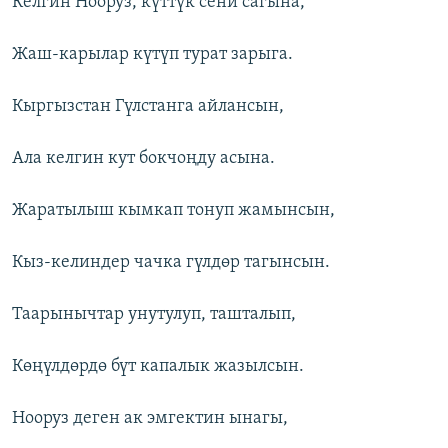
Келгин Нооруз, күттүк сени сагына,
Жаш-карылар күтүп турат зарыга.
Кыргызстан Гүлстанга айлансын,
Ала келгин кут бокчоңду асына.
Жаратылыш кымкап тонуп жамынсын,
Кыз-келиндер чачка гүлдөр тагынсын.
Таарынычтар унутулуп, ташталып,
Көңүлдөрдө бүт капалык жазылсын.
Нооруз деген ак эмгектин ынагы,