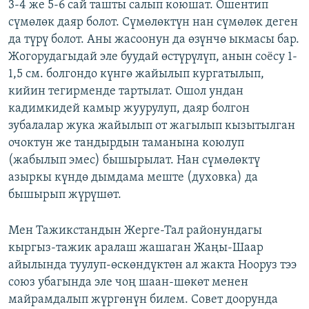
3-4 же 5-6 сай ташты салып коюшат. Ошентип
сүмөлөк даяр болот. Сүмөлөктүн нан сүмөлөк деген
да түрү болот. Аны жасоонун да өзүнчө ыкмасы бар.
Жогорудагыдай эле буудай өстүрүлүп, анын соёсу 1-
1,5 см. болгондо күнгө жайылып кургатылып,
кийин тегирменде тартылат. Ошол ундан
кадимкидей камыр жуурулуп, даяр болгон
зубалалар жука жайылып от жагылып кызытылган
очоктун же тандырдын таманына коюлуп
(жабылып эмес) бышырылат. Нан сүмөлөктү
азыркы күндө дымдама меште (духовка) да
бышырып жүрүшөт.
Мен Тажикстандын Жерге-Тал районундагы
кыргыз-тажик аралаш жашаган Жаңы-Шаар
айылында туулуп-өскөндүктөн ал жакта Нооруз тээ
союз убагында эле чоң шаан-шөкөт менен
майрамдалып жүргөнүн билем. Совет доорунда