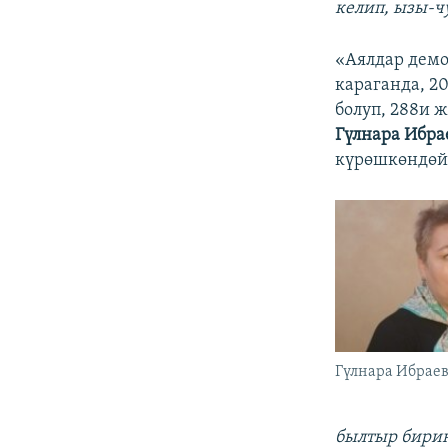
келип, ызы-ч
«Аялдар демо
караганда, 2
болуп, 288и 
Гүлнара Ибра
күрөшкөндөй 
Гүлнара Ибраев
былтыр бирин