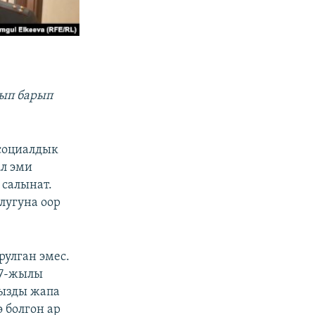
лып барып
социалдык
Ал эми
 салынат.
лугуна оор
рулган эмес.
17-жылы
рызды жапа
 болгон ар