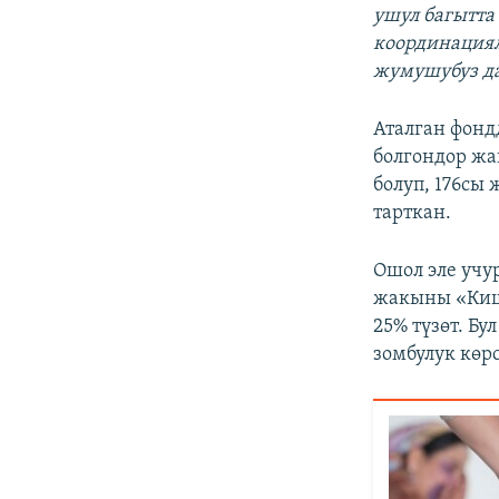
ушул багытта
координациял
жумушубуз да
Аталган фонд
болгондор жа
болуп, 176сы 
тарткан.
Ошол эле учу
жакыны «Киши
25% түзөт. Б
зомбулук көр