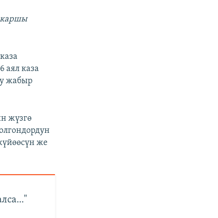
а каршы
 каза
 аял каза
9у жабыр
ын жүзгө
толгондордун
 күйөөсүн же
са..."