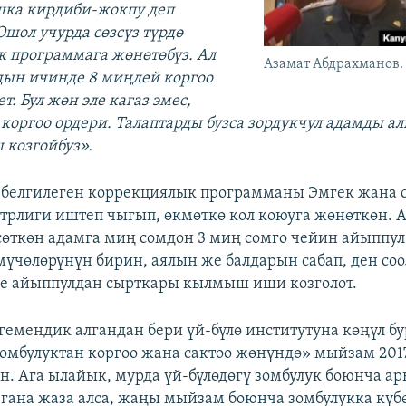
шка кирдиби-жокпу деп
Ошол учурда сөзсүз түрдө
 программага жөнөтөбүз. Ал
Азамат Абдрахманов.
ын ичинде 8 миңдей коргоо
т. Бул жөн эле кагаз эмес,
коргоо ордери. Талаптарды бузса зордукчул адамды а
 козгойбуз».
 белгилеген коррекциялык программаны Эмгек жана 
трлиги иштеп чыгып, өкмөткө кол коюуга жөнөткөн. 
сөткөн адамга миң сомдон 3 миң сомго чейин айыппул
 мүчөлөрүнүн бирин, аялын же балдарын сабап, ден соо
се айыппулдан сырткары кылмыш иши козголот.
гемендик алгандан бери үй-бүлө институтуна көңүл бу
зомбулуктан коргоо жана сактоо жөнүндө» мыйзам 20
н. Ага ылайык, мурда үй-бүлөдөгү зомбулук боюнча а
гана жаза алса, жаңы мыйзам боюнча зомбулукка күбө