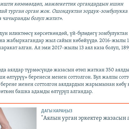
 ишти көзөмөлдөп, мамлекеттик органдардын ишин
ай турган орган жок. Ошондуктан зордук-зомбулукк
 чачыранды болуп жатат».
дун иликтөөсү көрсөткөндөй, үй-бүлөдөгү зомбулуктан
на жабыркагандар жыл сайын көбөйүүдө. 2016-жылы 16
жаракат алган. Ал эми 2017-жылы 13 аял каза болуп, 18
рда аялдар түрмөсүндө жазасын өтөп жаткан 350 аялд
 өлтүрүү» беренеси менен соттолгон. Бул жалпы сот
ул берене менен соттолгон аялдардын жарымынан көбү
сөткөн башка адамды өлтүрүп алгандар.
ДАГЫ КАРАҢЫЗ
"Аялын урган эркектер жазасын ал