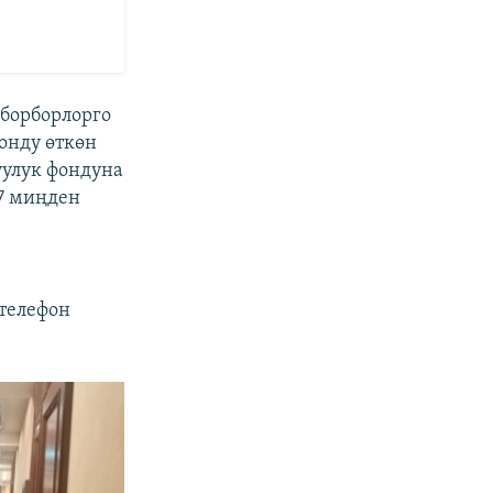
 борборлорго
онду өткөн
уулук фондуна
7 миңден
телефон