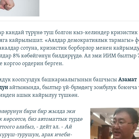
ар кандай түрүнө туш болгон кыз-келиндер кризистик
га кайрылышат. «Аялдар демократиялык тармагы» ф
калдар сотуна, кризистик борборлор менен кайрымд
лдар 8% көбөйгөнүн билдирүүдө. Ал эми ИИМ былтыр 
 коргоо ордерин берген.
дук коопсуздук башкармалыгынын башчысы
Азамат
дун
айтымында, былтыр үй-бүлөдөгү зомбулук боюнча 
миңден ашык кайрылуу түшкөн.
өлөрүнүн бири бир жылда эки
 көрсөтсө, биз автоматтык түрдө
ттоого алабыз,
- дейт ал. -
Ай
үрүш-турушун, арак ичеби-