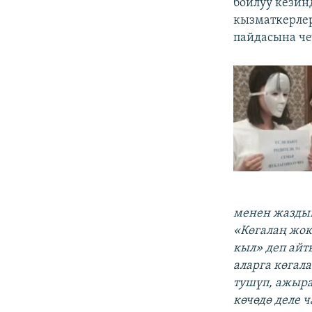
бойлуу кезин
кызматкерлер
пайдасына ч
менен жаздың
«К
өгалаң жок
кыл» деп айт
аларга көгал
тушүп, ажыра
көчөдө деле 