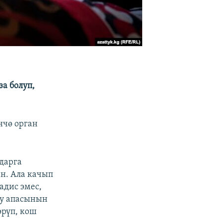
а болуп,
нчө орган
дарга
н. Ала качып
адис эмес,
уу апасынын
өрүп, кош