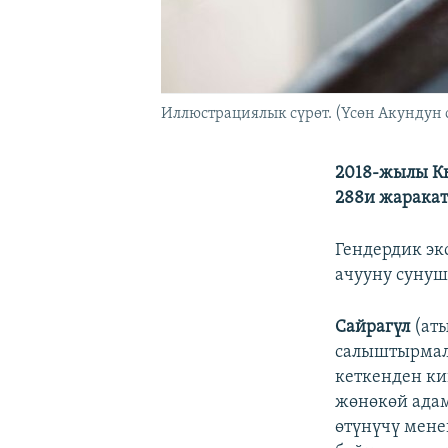
Иллюстрациялык сүрөт. (Үсөн Акундун 
2018-жылы Кы
288и жаракат
Гендердик эк
ачууну суну
Сайрагүл
(ат
салыштырмалу
кеткенден ки
жөнөкөй адам
өтүнүчү мене