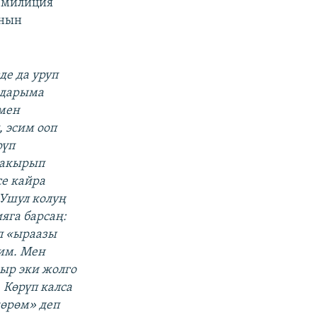
, милиция
анын
де да уруп
ндарыма
 мен
 эсим ооп
рүп
чакырып
се кайра
«Ушул колуң
яга барсаң:
п «ыраазы
им. Мен
зыр эки жолго
 Көрүп калса
көрөм» деп