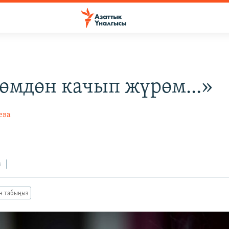
өмдөн качып жүрөм...»
ева
з
ан табыңыз