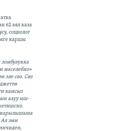
матка
н 62 аял каза
су, социолог
змге каршы
 зомбулукка
и маселебиз»
н эле сөз. Сөз
юджетти
ти камсыз
дын алуу иш-
жетишсиз.
аткарылышына
 Ал эми
кинчиден,