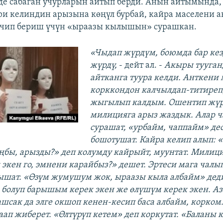
де сабаган учурларын айтып берди. Анын айтымында
и келиндин арызына көңүл бурбай, кайра маселени 
ечип бериш үчүн «ыраазы кылышын» сурашкан.
«Чыдап жүрдүм, боюмда бар кез
жүрдү,
- дейт ал. -
Акыры тууга
айтканга туура келди. Анткени
корккондон калчылдап-титиреп,
жыгылып калдым. Ошентип жү
милицияга арыз жаздык. Алар 
сурашат, «урбайм, чаппайм» де
бошотушат. Кайра келип алып: 
бы, арызды?» деп колумду кайрыйт, муунтат. Милици
 экен го, эмнени карайбыз
?»
дешет. Эртеси мага чалы
ышат. «Өзүм жумушум жок, ыраазы кыла албайм» дед
а болуп барышым керек экен же өлүшүм керек экен. А
шсак да элге окшоп кенен-кесип баса албайм, корком.
чаап жиберет. «Өлтүрүп кетем» деп коркутат. «Баланы 