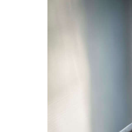
ЭЖЕ-СИҢДИЛЕР
АЗАТТЫК+
ЫҢГАЙСЫЗ СУРООЛОР