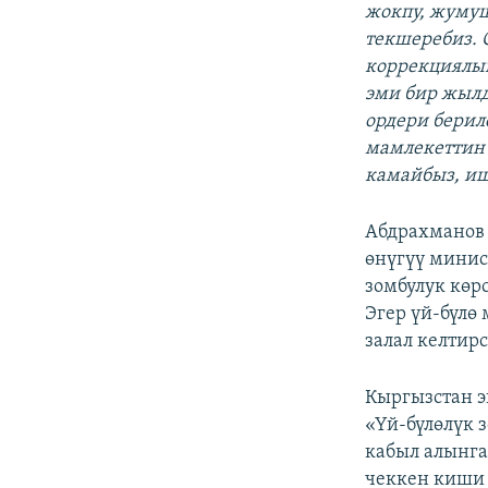
жокпу, жуму
текшеребиз. 
коррекциялык
эми бир жылд
ордери бериле
мамлекеттин 
камайбыз, иш
Абдрахманов
өнүгүү минис
зомбулук көр
Эгер үй-бүлө
залал келтир
Кыргызстан э
«Үй-бүлөлүк 
кабыл алынга
чеккен киши 