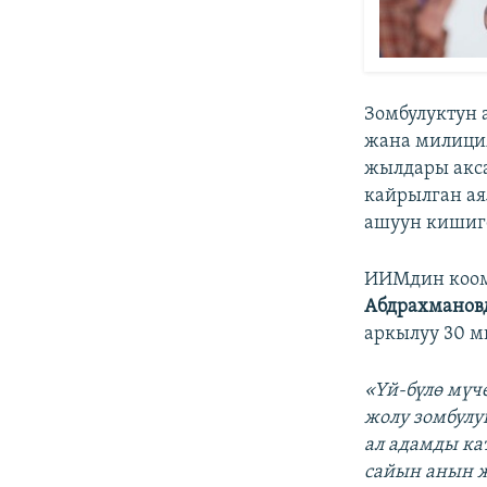
Зомбулуктун 
жана милиция
жылдары акса
кайрылган ая
ашуун кишиге
ИИМдин коом
Абдрахманов
аркылуу 30 
«Үй-бүлө мүч
жолу зомбулук
ал адамды ка
сайын анын ж