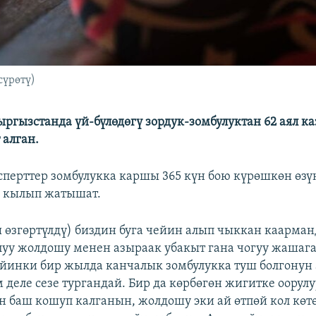
сүрөтү)
ргызстанда үй-бүлөдөгү зордук-зомбулуктан 62 аял каз
 алган.
сперттер зомбулукка каршы 365 күн бою күрөшкөн өзү
ш кылып жатышат.
ы өзгөртүлдү) биздин буга чейин алып чыккан каарман
у жолдошу менен азыраак убакыт гана чогуу жашага
йинки бир жылда канчалык зомбулукка туш болгонун 
 деле сезе тургандай. Бир да көрбөгөн жигитке оорул
н баш кошуп калганын, жолдошу эки ай өтпөй кол көт