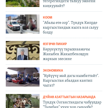
тегерегиндеги талкуу эмнени
каңкуулайт?
КООМ
"Абалы өтө оор". Түндүк Кипрде
кыргызстандык кызга кол салуу
болду
ӨЗГӨЧӨ ПИКИР
Көрүнүктүү тарыхнаамачы
Жаныбек Жакыпбековдун
жаркын элесине
ЭКОНОМИКА
"Күйүүчү май дагы кымбаттайт".
Кыргызстан абалдан кантип
чыгат?
ДҮЙНӨ АЗАТТЫКТЫН НАЗАРЫНДА
Түндүк Ооганстандагы чабуулдар
"Талибан" үчүн чоң сынообу?