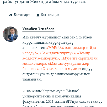
районундагы Жекенди айылында туулган.
Бөлүшүңүз
Катталыңыз
Уланбек Эгизбаев
Иликтөөчү журналист Уланбек Эгизбаев
коррупциялык көрүнүштөрдү
ашкерелеген
«ЖЭБ: 386 млн. доллар кайда
короду?», «Бажыдагы уурулук», «Темир
жолдогу жемкорлук», «Музейге сарпталган
миллиондор», «Мансаптуулардын жер
бизнеси», «Саясатташкан мумия»
өңдүү
ондогон курч видеоиликтөөлөрү менен
таанылган.
2013-жылы Кыргыз-түрк “Манас”
университетинин коммуникация
факультетин, 2015-жылы БГУнун саясат таануу
багыты боюнча магистратураны аяктаган.