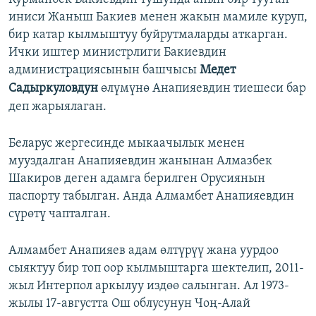
иниси Жаныш Бакиев менен жакын мамиле куруп,
бир катар кылмыштуу буйрутмаларды аткарган.
Ички иштер министрлиги Бакиевдин
администрациясынын башчысы
Медет
Садыркуловдун
өлүмүнө Анапияевдин тиешеси бар
деп жарыялаган.
Беларус жергесинде мыкаачылык менен
мууздалган Анапияевдин жанынан Алмазбек
Шакиров деген адамга берилген Орусиянын
паспорту табылган. Анда Алмамбет Анапияевдин
сүрөтү чапталган.
Алмамбет Анапияев адам өлтүрүү жана уурдоо
сыяктуу бир топ оор кылмыштарга шектелип, 2011-
жыл Интерпол аркылуу издөө салынган. Ал 1973-
жылы 17-августта Ош облусунун Чоң-Алай