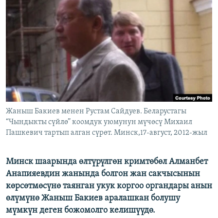
ОНЛАЙН ШЕРИНЕ
ЭЖЕ-СИҢДИЛЕР
АЗАТТЫК+
ЫҢГАЙСЫЗ СУРООЛОР
ЭЕ/АРнун бардык сайттары
Жаныш Бакиев менен Рустам Сайдуев. Беларустагы
“Чындыкты сүйлө” коомдук уюмунун мүчөсү Михаил
Пашкевич тартып алган сүрөт. Минск,17-август, 2012-жыл
Минск шаарында өлтүрүлгөн кримтөбөл Алманбет
Анапияевдин жанында болгон жан сакчысынын
көрсөтмөсүнө таянган укук коргоо органдары анын
өлүмүнө Жаныш Бакиев аралашкан болушу
мүмкүн деген божомолго келишүүдө.