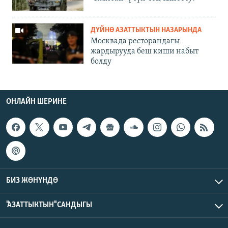
ДҮЙНӨ АЗАТТЫКТЫН НАЗАРЫНДА
Москвада ресторандагы
жардырууда беш киши набыт
болду
ОНЛАЙН ШЕРИНЕ
БИЗ ЖӨНҮНДӨ
"АЗАТТЫКТЫН" САНДЫГЫ