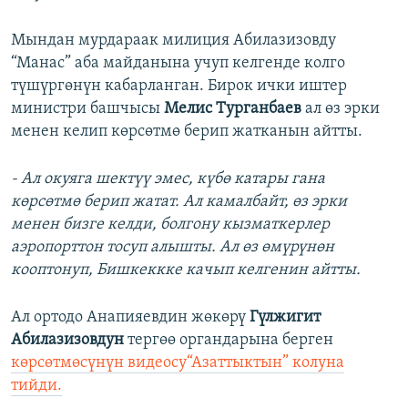
Мындан мурдараак милиция Абилазизовду
“Манас” аба майданына учуп келгенде колго
түшүргөнүн кабарланган. Бирок ички иштер
министри башчысы
Мелис Турганбаев
ал өз эрки
менен келип көрсөтмө берип жатканын айтты.
- Ал окуяга шектүү эмес, күбө катары гана
көрсөтмө берип жатат. Ал камалбайт, өз эрки
менен бизге келди, болгону кызматкерлер
аэропорттон тосуп алышты. Ал өз өмүрүнөн
кооптонуп, Бишкеккке качып келгенин айтты.
Ал ортодо Анапияевдин жөкөрү
Гүлжигит
Абилазизовдун
тергөө органдарына берген
көрсөтмөсүнүн видеосу“Азаттыктын” колуна
тийди.