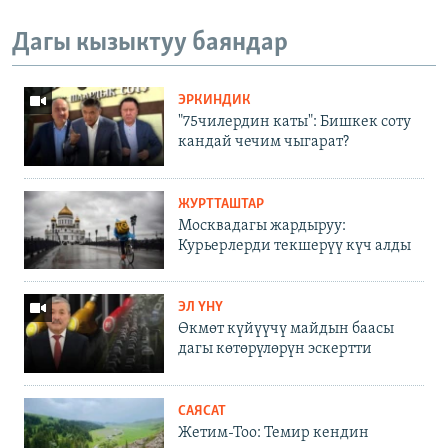
Дагы кызыктуу баяндар
ЭРКИНДИК
"75чилердин каты": Бишкек соту
кандай чечим чыгарат?
ЖУРТТАШТАР
Москвадагы жардыруу:
Курьерлерди текшерүү күч алды
ЭЛ ҮНҮ
Өкмөт күйүүчү майдын баасы
дагы көтөрүлөрүн эскертти
САЯСАТ
Жетим-Тоо: Темир кендин