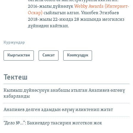
2016-жылы дүйнөлүк
Webby Awards (Интернет-
Оскар)
сыйлыгын алган. Уланбек Эгизбаев
2018-жылы 22-июлда 28 жашында мезгилсиз
дүйнөдөн кайткан.
Куржундар
Кыргызстан
Саясат
Коопсуздук
Тектеш
Кылмыш дүйнөсүнүн анабашы аталган Анапияев өлгөнү
кабарланды
Анапияев делген адамдын өлүмү иликтенип жатат
“Дело №...”: Бакиевдер таасирин жоготкон жок