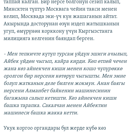
таппай калган. Бир нерсе болгонун сезип калып,
Минсктен түптүз Москвага чейин такси менен
келип, Москвада эки-үч күн жашаганын айтат.
Акырында досторунан өзүн издеп жатышканын
угуп, өмүрүнөн корккону үчүн Кыргызстанга
милицияга келгенин баяндап берген.
- Мен тепкичте күтүп турсам үйдүн эшиги ачылып,
Айбек үйдөн чыгып, кайра кирди. Көп өтпөй чечен
жана көз айнекчен киши менен кошо чүпүрөккө
оролгон бир нерсени көтөрүп чыгышты. Мен эмне
болуп жатканын деле билген жокмун. Анан баягы
нерсени Алманбет байкенин машинесинин
багажына салып кетишти. Көз айнекчен киши
башка тарапка. Сакалчан менен Айбектин
машинеси башка жакка кетти.
Укук коргоо органдары бул жерде күбө көз