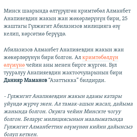
Минск шаарында өлтүрүлгөн кримтөбөл Алманбет
Анапияевдин жакын жан жөкөрлөрүнүн бири, 25
жаштагы Гүлжигит Абилазизов милицияга өзү
келип, көрсөтмө берүүдө.
Абилазизов Алманбет Анапияевдин жакын жан
жөкөрлөрүнүн бири болгон. Ал
кримтөбөлдүн
өлүмүнө
чейин аны менен бирге жүргөн. Бул
тууралуу Анапияевдин жактоочуларынын бири
Данияр Маманов
“Азаттыкка” билдирди.
- Гүлжигит Анапияевдин жакын адамы катары
үйүндө жүрчү экен. Ал тамак-ашын жасап, дайыма
жанында болгон. Окуяга чейин Минскте чогуу
болгон. Беларус милициясынын маалыматында
Гүлжигит Алманбеттин өлүмүнөн кийин дайынсыз
болуп кеткен.