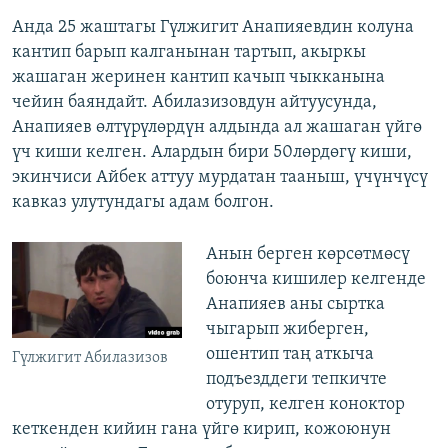
Анда 25 жаштагы Гүлжигит Анапияевдин колуна
кантип барып калганынан тартып, акыркы
жашаган жеринен кантип качып чыкканына
чейин баяндайт. Абилазизовдун айтуусунда,
Анапияев өлтүрүлөрдүн алдында ал жашаган үйгө
үч киши келген. Алардын бири 50лөрдөгү киши,
экинчиси Айбек аттуу мурдатан тааныш, үчүнчүсү
кавказ улутундагы адам болгон.
Анын берген көрсөтмөсү
боюнча кишилер келгенде
Анапияев аны сыртка
чыгарып жиберген,
ошентип таң аткыча
Гүлжигит Абилазизов
подъезддеги тепкичте
отуруп, келген коноктор
кеткенден кийин гана үйгө кирип, кожоюнун