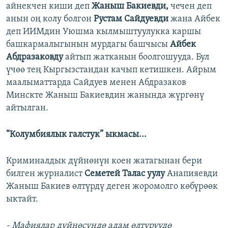
айнекчен киши деп
Жаныш Бакиевди,
чечен деп
анын оң колу болгон
Рустам Сайдуевди
жана Айбек
деп ИИМдин Уюшма кылмыштуулукка каршы
башкармалыгынын мурдагы башчысы
Айбек
Абдразаковду
айтып жатканын боолгошууда. Бул
үчөө тең Кыргызстандан качып кетишкен. Айрым
маалыматтарда Сайдуев менен Абдразаков
Минскте Жаныш Бакиевдин жанында жүргөнү
айтылган.
“Колумбиялык галстук” ыкмасы...
Криминалдык дүйнөнүн коен жатагынан бери
билген журналист
Семетей Талас уулу
Анапияевди
Жаныш Бакиев өлтүрдү деген жоромолго көбүрөөк
ыктайт.
- Мафиялар дүйнөсүндө адам өлтүрүүдө