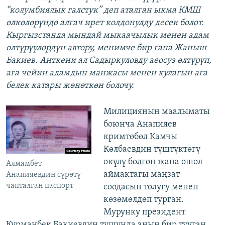
“колумбиялык галстук” деп аталган ыкма КМШ
өлкөлөрүндө алгач ирет колдонулду десек болот.
Кыргызстанда мындай мыкаачылык менен адам
өлтүрүүлөрдүн автору, менимче бир гана Жаныш
Бакиев. Анткени ал Садыркуловду аеосуз өлтүрүп,
ага чейин адамдын манжасы менен кулагын ага
белек катары жөнөткөн болочу.
Милициянын маалыматы
боюнча Анапияев
кримтөбөл Камчы
Көлбаевдин түштүктөгү
өкүлү болгон жана ошол
Алмамбет
аймактагы маңзат
Анапияевдин сүрөтү
чапталган паспорт
соодасын толугу менен
көзөмөлдөп турган.
Мурунку президент
Курманбек Бакиевдин тушунда анын бир тууган