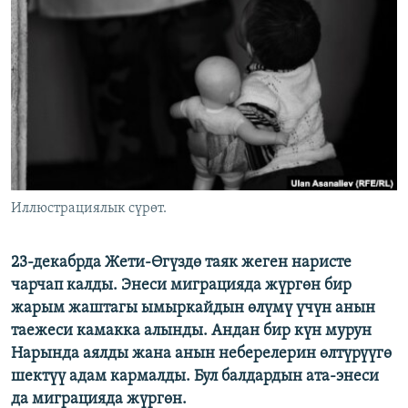
ОНЛАЙН ШЕРИНЕ
ЭЖЕ-СИҢДИЛЕР
АЗАТТЫК+
ЫҢГАЙСЫЗ СУРООЛОР
ЭЕ/АРнун бардык сайттары
Иллюстрациялык сүрөт.
23-декабрда Жети-Өгүздө таяк жеген наристе
чарчап калды. Энеси миграцияда жүргөн бир
жарым жаштагы ымыркайдын өлүмү үчүн анын
таежеси камакка алынды. Андан бир күн мурун
Нарында аялды жана анын неберелерин өлтүрүүгө
шектүү адам кармалды. Бул балдардын ата-энеси
да миграцияда жүргөн.