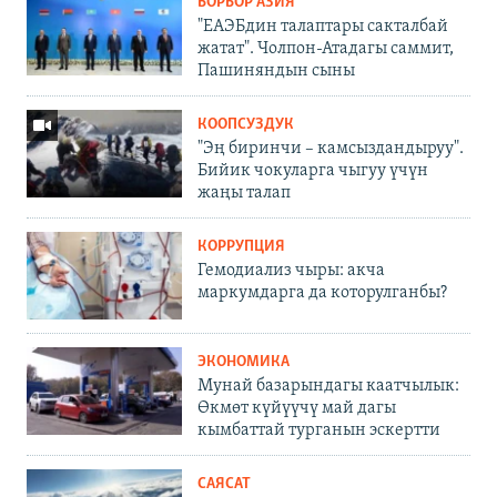
БОРБОР АЗИЯ
"ЕАЭБдин талаптары сакталбай
жатат". Чолпон-Атадагы саммит,
Пашиняндын сыны
КООПСУЗДУК
"Эң биринчи – камсыздандыруу".
Бийик чокуларга чыгуу үчүн
жаңы талап
КОРРУПЦИЯ
Гемодиализ чыры: акча
маркумдарга да которулганбы?
ЭКОНОМИКА
Мунай базарындагы каатчылык:
Өкмөт күйүүчү май дагы
кымбаттай турганын эскертти
САЯСАТ