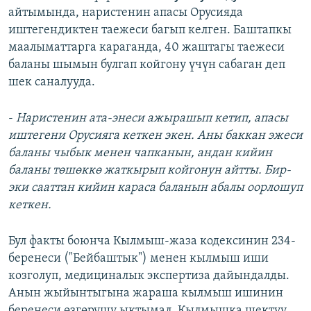
айтымында, наристенин апасы Орусияда
иштегендиктен таежеси багып келген. Баштапкы
маалыматтарга караганда, 40 жаштагы таежеси
баланы шымын булгап койгону үчүн сабаган деп
шек саналууда.
-
Наристенин ата-энеси ажырашып кетип, апасы
иштегени Орусияга кеткен экен. Аны баккан эжеси
баланы чыбык менен чапканын, андан кийин
баланы төшөккө жаткырып койгонун айтты. Бир-
эки сааттан кийин караса баланын абалы оорлошуп
кеткен.
Бул факты боюнча Кылмыш-жаза кодексинин 234-
беренеси ("Бейбаштык") менен кылмыш иши
козголуп, медициналык экспертиза дайындалды.
Анын жыйынтыгына жараша кылмыш ишинин
беренеси өзгөрүшү ыктымал. Кылмышка шектүү