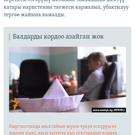
катары наристенин таежеси кармалып, убактылуу
тергөө жайына камалды.
Балдарды кордоо азайган жок
Кыргызстанда жыл сайын жүзгө чукул өспүрүм өз
жанын кыят, дагы ушунча кыз сексуалдык кордук