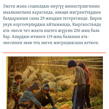
Эмгек жана социалдык өнүгүү министрлигинин
маалыматына караганда, өлкөдө мигранттардын
балдарынын саны 29 миңдин тегерегинде. Бирок
укук коргоочулардын айтымында, Кыргызстанда
ата-энеси чет жакта иштеп жүргөн 256 миң бала
бар. Алардын ичинен 119 миң баланын ата-
энесинин экөө тең эмгек миграциясына кеткен.