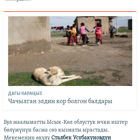
ДАГЫ КАРАҢЫЗ
Чачылган элдин кор болгон балдары
Бул маалыматты Ысык-Көл облустук ички иштер
бөлүмүнүн басма сөз кызматы ырастады.
Мекеменин өкүлү
Сталбек Усубакуновдун