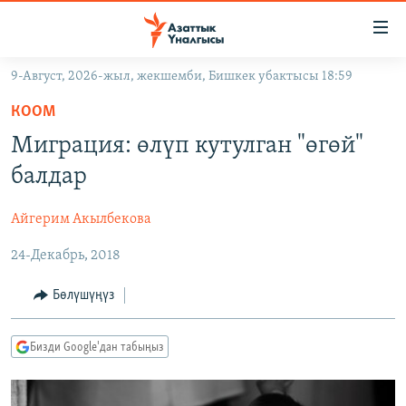
Линктер
Мазмунга
өтүңүз
9-Август, 2026-жыл, жекшемби, Бишкек убактысы 18:59
Навигацияга
ЖАҢЫЛЫКТАР
өтүңүз
КООМ
КЫРГЫЗСТАН
Издөөгө
Миграция: өлүп кутулган "өгөй"
салыңыз
ДҮЙНӨ
КЫРГЫЗСТАН
балдар
УКРАИНА
САЯСАТ
ДҮЙНӨ
Айгерим Акылбекова
АТАЙЫН ИЛИКТӨӨ
ЭКОНОМИКА
БОРБОР АЗИЯ
24-Декабрь, 2018
ТВ ПРОГРАММАЛАР
МАДАНИЯТ
ПОДКАСТ
БҮГҮН АЗАТТЫКТА
Бөлүшүңүз
ӨЗГӨЧӨ ПИКИР
ЭКСПЕРТТЕР ТАЛДАЙТ
Бизди Google'дан табыңыз
БИЗ ЖАНА ДҮЙНӨ
Русский
ДАНИСТЕ