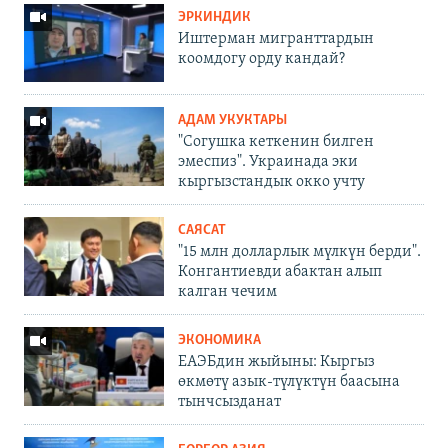
ЭРКИНДИК
Иштерман мигранттардын
коомдогу орду кандай?
АДАМ УКУКТАРЫ
"Согушка кеткенин билген
эмеспиз". Украинада эки
кыргызстандык окко учту
САЯСАТ
"15 млн долларлык мүлкүн берди".
Конгантиевди абактан алып
калган чечим
ЭКОНОМИКА
ЕАЭБдин жыйыны: Кыргыз
өкмөтү азык-түлүктүн баасына
тынчсызданат