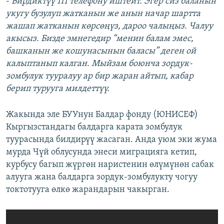
-
Бирдиктүү 111 телефону иштейт. Эгер сиз баланын
укугу бузулуп жатканын же анын начар шартта
жашап жатканын көрсөңүз, дароо чалыңыз. Чалуу
акысыз. Бизде эмнегедир “менин балам эмес,
башканын же кошунасынын баласы” деген ой
калыптанып калган. Мыйзам боюнча зордук-
зомбулук тууралуу ар бир жаран айтып, кабар
берип турууга милдеттүү.
Жакында эле БУУнун Балдар фонду (ЮНИСЕФ)
Кыргызстандагы балдарга карата зомбулук
туурасында билдирүү жасаган. Анда уюм эки жума
мурда Чүй облусунда энеси миграцияга кетип,
курбусу багып жүргөн наристенин өлүмүнөн сабак
алууга жана балдарга зордук-зомбулукту чогуу
токтотууга өлкө жарандарын чакырган.