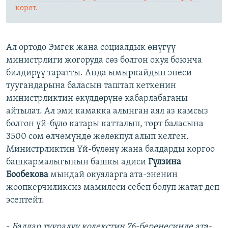
көрөт.
Ал ортодо Эмгек жана социалдык өнүгүү
министрлиги жогоруда сөз болгон окуя боюнча
билдирүү таратты. Анда ымыркайдын энеси
туугандарына баласын таштап кеткенин
министрликтин өкүлдөрүнө кабарлабаганы
айтылат. Ал эми камакка алынган аял аз камсыз
болгон үй-бүлө катары катталып, төрт баласына
3500 сом өлчөмүндө жөлөкпул алып келген.
Министрликтин Үй-бүлөнү жана балдарды коргоо
башкармалыгынын башкы адиси
Гүлзина
Бообекова
мындай окуяларга ата-эненин
жоопкерчиликсиз мамилеси себеп болуп жатат деп
эсептейт.
-
Балдар тууралуу кодекстин 76-беренесинде ата-