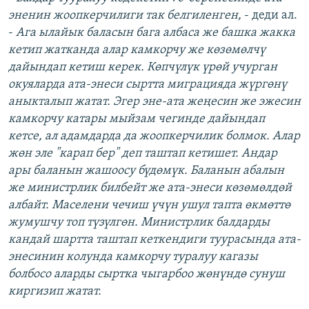
эненин жоопкерчилиги так белгиленген,
- деди ал.
-
Ага ылайык баласын бага албаса же башка жакка
кетип жатканда алар камкорчу же көзөмөлчү
дайындап кетиш керек. Көпчүлүк үрөй учурган
окуяларда ата-энеси сыртта миграцияда жүргөнү
аныкталып жатат. Эгер эне-ата жеңесин же эжесин
камкорчу катары мыйзам чегинде дайындап
кетсе, ал адамдарда да жоопкерчилик болмок. Алар
жөн эле "карап бер" деп таштап кетишет. Андар
ары баланын жашоосу бүдөмүк. Баланын абалын
же министрлик билбейт же ата-энеси көзөмөлдөй
албайт. Маселени чечиш үчүн ушул тапта өкмөттө
жумушчу топ түзүлгөн. Министрлик балдарды
кандай шартта таштап кеткендиги туурасында ата-
энесинин колунда камкорчу туралуу кагазы
болбосо аларды сыртка чыгарбоо жөнүндө сунуш
киргизип жатат.