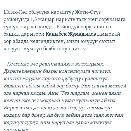
Ысык-Көл облусуна караштуу Жети-Өгүз
районунда 1,5 жашар наристе таяк жеп ооруканага
түшүп, чарчап калды. Райондук оорукананын
башкы дарыгери
Каныбек Жумадылов
ымыркай
оор абалда келгендиктен, анын өмүрүн сактап
калууга мүмкүн болбогонун айтты:
-
Келгенде эле реанимацияга жаткырдык.
Дарыгерлердин баары консилиумга чогулуп,
кантип жардам көрсөтөөрүбүздү сүйлөштүк.
Баланын абалы аябай оор болчу. Эки саатка жетпей
эле чарчап калды. Аны "Тез жардам" менен алып
келген эжеси ымыркай кулап түшкөнүн айтты.
Бирок анын денесинде көгала, ур-токмоктун
издери бар болчу. Ал буга чейин деле таяк жегени
көрүнүп турду. Аны көрүп эле дароо милиция
чакырдык.