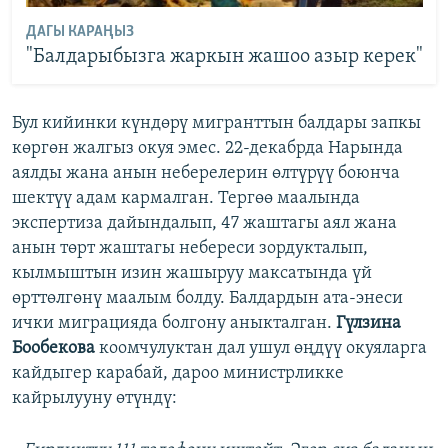
ДАГЫ КАРАҢЫЗ
"Балдарыбызга жаркын жашоо азыр керек"
Бул кийинки күндөрү мигранттын балдары запкы
көргөн жалгыз окуя эмес. 22-декабрда Нарында
аялды жана анын неберелерин өлтүрүү боюнча
шектүү адам кармалган. Тергөө маалында
экспертиза дайындалып, 47 жаштагы аял жана
анын төрт жаштагы небереси зордукталып,
кылмыштын изин жашыруу максатында үй
өрттөлгөнү маалым болду. Балдардын ата-энеси
ички миграцияда болгону аныкталган.
Гүлзина
Бообекова
коомчулуктан дал ушул өңдүү окуяларга
кайдыгер карабай, дароо министрликке
кайрылууну өтүндү: