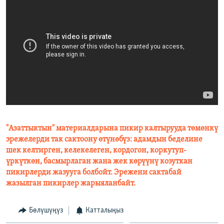
"Азаттыктын" материалдарына пикир калтырууда төмөнкү
эрежелерди так сактоону өтүнөбүз: адамдын беделине
шек келтирген, келекелеген, кордогон, коркутуп-
үркүткөн, басмырлаган жана жек көрүүнү козуткан
пикирлерди жазууга болбойт. Эрежени сактабай
жазылган пикирлер жарыяланбайт.
Бөлүшүңүз
Катталыңыз