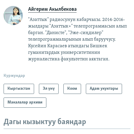
Айгерим Акылбекова
"Азаттык" радиосунун кабарчысы. 2014-2016-
жылдары "Азаттык+" телепрограммасын алып
барган. "Данисте", "Эже-сиңдилер"
телепрограммаларынын алып баруучусу.
Кусейин Карасаев атындагы Бишкек
гуманитардык университетинин
журналистика факультетин аяктаган.
Куржундар
Кыргызстан
Эл үнү
Коом
Адам укуктары
Макалалар архиви
Дагы кызыктуу баяндар