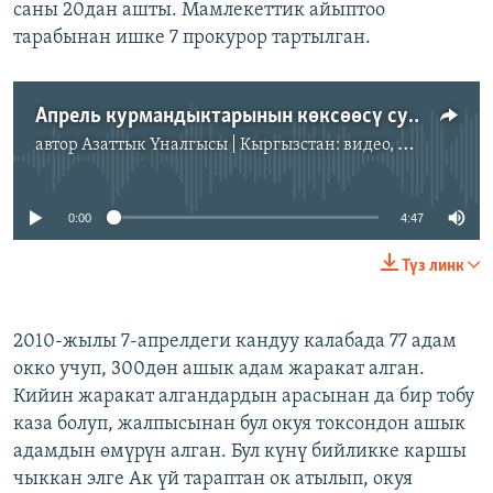
саны 20дан ашты. Мамлекеттик айыптоо
тарабынан ишке 7 прокурор тартылган.
Апрель курмандыктарынын көксөөсү суудубу?
автор
Азаттык Үналгысы | Кыргызстан: видео, фото, кабарлар
No media source currently available
0:00
4:47
Түз линк
2010-жылы 7-апрелдеги кандуу калабада 77 адам
окко учуп, 300дөн ашык адам жаракат алган.
Кийин жаракат алгандардын арасынан да бир тобу
каза болуп, жалпысынан бул окуя токсондон ашык
адамдын өмүрүн алган. Бул күнү бийликке каршы
чыккан элге Ак үй тараптан ок атылып, окуя