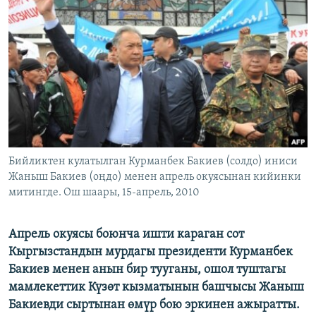
ОНЛАЙН ШЕРИНЕ
ЭЖЕ-СИҢДИЛЕР
АЗАТТЫК+
ЫҢГАЙСЫЗ СУРООЛОР
ЭЕ/АРнун бардык сайттары
Бийликтен кулатылган Курманбек Бакиев (солдо) иниси
Жаныш Бакиев (оңдо) менен апрель окуясынан кийинки
митингде. Ош шаары, 15-апрель, 2010
Апрель окуясы боюнча ишти караган сот
Кыргызстандын мурдагы президенти Курманбек
Бакиев менен анын бир тууганы, ошол туштагы
мамлекеттик Күзөт кызматынын башчысы Жаныш
Бакиевди сыртынан өмүр бою эркинен ажыратты.