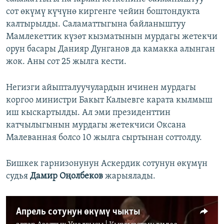
сот өкүмү күчүнө киргенге чейин боштондукта
калтырылды. Саламаттыгына байланыштуу
Мамлекеттик күзөт кызматынын мурдагы жетекчи
орун басары Данияр Дунганов да камакка алынган
жок. Аны сот 25 жылга кести.
Негизги айыпталуучулардын ичинен мурдагы
коргоо министри Бакыт Калыевге карата кылмыш
иш кыскартылды. Ал эми президенттин
катчылыгынын мурдагы жетекчиси Оксана
Малеванная болсо 10 жылга сыртынан соттолду.
Бишкек гарнизонунун Аскердик сотунун өкүмүн
судья
Дамир Оңолбеков
жарыялады.
Апрель сотунун өкүмү чыкты