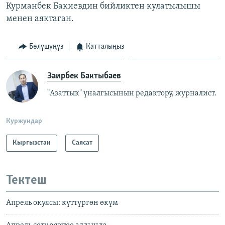
Курманбек Бакиевдин бийликтен кулатылышы
менен аяктаган.
Бөлүшүңүз
Катталыңыз
Заирбек Бактыбаев
"Азаттык" үналгысынын редактору, журналист.
Куржундар
Кыргызстан
Саясат
Тектеш
Апрель окуясы: күттүргөн өкүм