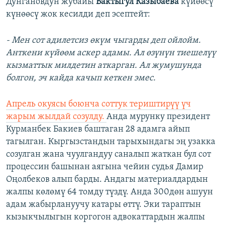
Дунгановдун жубайы
Бактыгул Казыбаева
күйөөсү
күнөөсү жок кесилди деп эсептейт:
- Мен сот адилетсиз өкүм чыгарды деп ойлойм.
Анткени күйөөм аскер адамы. Ал өзүнүн тиешелүү
кызматтык милдетин аткарган. Ал жумушунда
болгон, эч кайда качып кеткен эмес.
Апрель окуясы боюнча соттук териштирүү үч
жарым жылдай созулду.
Анда мурунку президент
Курманбек Бакиев баштаган 28 адамга айып
тагылган.
Кыргызстандын тарыхындагы эң узакка
созулган жана чуулгандуу саналып жаткан бул сот
процессин башынан аягына чейин судья Дамир
Оңолбеков алып барды. Андагы материалдардын
жалпы көлөмү 64 томду түздү. Анда 300дөн ашуун
адам жабырлануучу катары өттү. Эки тараптын
кызыкчылыгын коргогон адвокаттардын жалпы