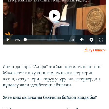
автор
Азаттык Үналгысы | Кыргызстан: видео, фото, кабарлар
No media source currently available
0:00
7:38
Түз линк
Сот андан ары "Альфа” атайын кызматынын жана
Мамлекеттик күзөт кызматынын аскерлерин
актап, соттук териштирүү учурунда аскерлердин
күнөөсү далилденбегени айтылды.
Элге ким ок атканы белгисиз бойдон калдыбы?