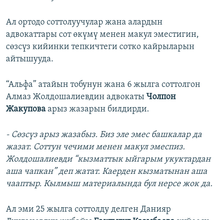
Ал ортодо соттолуучулар жана алардын
адвокаттары сот өкүмү менен макул эместигин,
сөзсүз кийинки тепкичтеги сотко кайрыларын
айтышууда.
“Альфа” атайын тобунун жана 6 жылга соттолгон
Алмаз Жолдошалиевдин адвокаты
Чолпон
Жакупова
арыз жазарын билдирди.
- Сөзсүз арыз жазабыз. Биз эле эмес башкалар да
жазат. Соттун чечими менен макул эмеспиз.
Жолдошалиевди “кызматтык ыйгарым укуктардан
аша чапкан” деп жатат. Каерден кызматынан аша
чааптыр. Кылмыш материалында бул нерсе жок да.
Ал эми 25 жылга соттолду делген Данияр