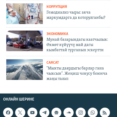
КОРРУПЦИЯ
Гемодиализ чыры: акча
маркумдарга да которулганбы?
ЭКОНОМИКА
Мунай базарындагы каатчылык:
Өкмөт күйүүчү май дагы
кымбаттай турганын эскертти
САЯСАТ
"Мыкты даярдыгы барлар гана
чыксын". Жеңиш чокусу боюнча
жаңы талап
ОНЛАЙН ШЕРИНЕ