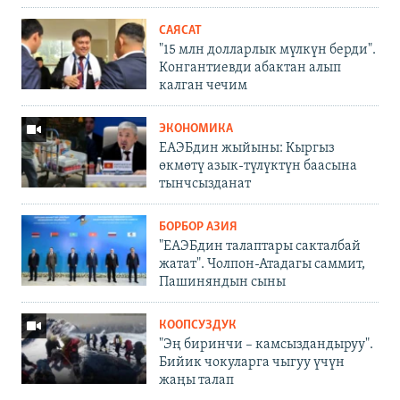
САЯСАТ
"15 млн долларлык мүлкүн берди".
Конгантиевди абактан алып
калган чечим
ЭКОНОМИКА
ЕАЭБдин жыйыны: Кыргыз
өкмөтү азык-түлүктүн баасына
тынчсызданат
БОРБОР АЗИЯ
"ЕАЭБдин талаптары сакталбай
жатат". Чолпон-Атадагы саммит,
Пашиняндын сыны
КООПСУЗДУК
"Эң биринчи – камсыздандыруу".
Бийик чокуларга чыгуу үчүн
жаңы талап