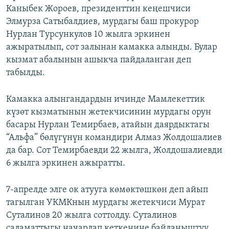
Каныбек Жороев, президенттин кеңешчиси
Элмурза Сатыбалдиев, мурдагы баш прокурор
Нурлан Турсункулов 10 жылга эркинен
ажыратылып, сот залынан камакка алынды. Булар
кызмат абалынын ашыкча пайдаланган деп
табылды.
Камакка алынгандардын ичинде Мамлекеттик
күзөт кызматынын жетекчисинин мурдагы орун
басары Нурлан Темирбаев, атайын даярдыктагы
“Альфа” бөлүгүнүн командири Алмаз Жолдошалиев
да бар. Сот Темирбаевди 22 жылга, Жолдошалиевди
6 жылга эркинен ажыратты.
7-апрелде элге ок атууга көмөктөшкөн деп айып
тагылган УКМКнын мурдагы жетекчиси Мурат
Суталинов 20 жылга соттолду. Суталинов
саламаттыгы начарлап кеткенине байланыштуу