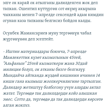
элге ок карай ок атылганы далилденген жок деп
тапкан. Ошентип күттүргөн сот өкүмү акырына
чыкканы менен 7-апрелде сексендей адам кимдин
огунан каза тапканы белгисиз бойдон калды.
Осунбек Жамансариев муну тергөөнүн чабал
жүргөнүнөн деп эсептейт.
- Иштин материалдары боюнча, 7-апрелде
Мамлекеттик күзөт кызматынын 45тей,
“Альфанын” 25тей кызматкери жана 30дай
милиция болуп, ок атканы бизге белгилүү.
Мындайча айтканда жүздөй кишинин ичинен 14
киши гана кылмыш жоопкерчилигине тартылган.
Далилдер жетиштүү болбогону үчүн аларды актап
жатат. Тергөөдө так далиллдерди койо алышкан
эмес. Сотто да, тергөөдө да так далилдерди көрсөтө
алган жокпуз.