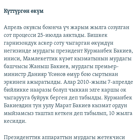
Күттүргөн өкүм
Апрель окуясы боюнча үч жарым жылга созулган
сот процесси 25-июлда аяктады. Бишкек
гарнизондук аскер соту чыгарган өкүмдүн
негизинде мурдагы президент Курманбек Бакиев,
иниси, Мамлекеттик күзөт кызматынын мурдагы
башчысы Жаныш Бакиев, мурдагы премьер-
министр Данияр Үсөнов өмүр бою сыртынан
эркинен ажыратылды. Алар 2010-жылы 7-апрелде
бийликке нааразы болуп чыккан элге каршы ок
чыгарууга буйрук берген деп табылды. Курманбек
Бакиевдин тун уулу Марат Бакиев кызмат ордун
мыйзамсыз таштап кеткен деп табылып, 10 жылга
кесилди.
Президенттик аппараттын мурдагы жетекчиси