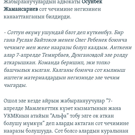
Жабырланучулардын адвокаты
Осунбек
Жамансариев
сот чечимине негизинен
канааттанганын билдирди.
- Соттун өкүмү ушундай блот деп күткөнбүз. Бир
гана Руслан Байтоков менен Олег Ребенек боюнча
чечимге мен жеке нааразы болуп калдым. Анткени
алар 7-апрелде Темирбаев, Дунгановдой эле ролду
аткарышкан. Команда беришип, эки топко
башчылык кылган. Калганы боюнча сот кылмыш
иштеги материалдардын негизинде эле чечим
чыгарды.
Ошол эле кезде айрым жабырлануучулар “7-
апрелде Мамлекеттик күзөт кызматынын жана
УКМКнын атайын “Альфа” тобу элге ок аткан
болушу мүмкүн” деп аларды актаган сот чечимине
нааразы болушууда. Сот болсо алардын куралынан