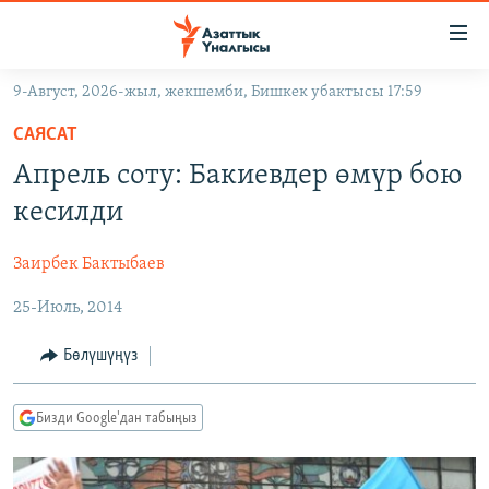
Линктер
Мазмунга
өтүңүз
9-Август, 2026-жыл, жекшемби, Бишкек убактысы 17:59
Навигацияга
ЖАҢЫЛЫКТАР
өтүңүз
САЯСАТ
КЫРГЫЗСТАН
Издөөгө
Апрель соту: Бакиевдер өмүр бою
салыңыз
ДҮЙНӨ
КЫРГЫЗСТАН
кесилди
УКРАИНА
САЯСАТ
ДҮЙНӨ
Заирбек Бактыбаев
АТАЙЫН ИЛИКТӨӨ
ЭКОНОМИКА
БОРБОР АЗИЯ
25-Июль, 2014
ТВ ПРОГРАММАЛАР
МАДАНИЯТ
ПОДКАСТ
БҮГҮН АЗАТТЫКТА
Бөлүшүңүз
ӨЗГӨЧӨ ПИКИР
ЭКСПЕРТТЕР ТАЛДАЙТ
Бизди Google'дан табыңыз
БИЗ ЖАНА ДҮЙНӨ
Русский
ДАНИСТЕ