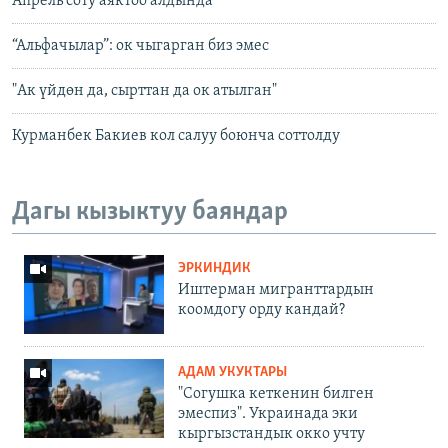
Апрель соту аяктоо алдында
“Альфачылар”: ок чыгарган биз эмес
"Ак үйдөн да, сырттан да ок атылган"
Курманбек Бакиев кол салуу боюнча соттолду
Дагы кызыктуу баяндар
ЭРКИНДИК
Иштерман мигранттардын
коомдогу орду кандай?
АДАМ УКУКТАРЫ
"Согушка кеткенин билген
эмеспиз". Украинада эки
кыргызстандык окко учту