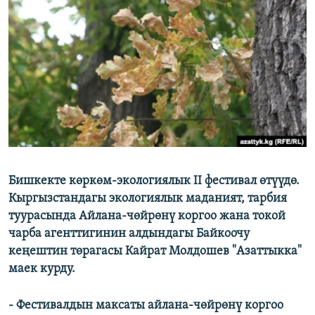
ОНЛАЙН ШЕРИНЕ
ЭЖЕ-СИҢДИЛЕР
АЗАТТЫК+
ЫҢГАЙСЫЗ СУРООЛОР
ЭЕ/АРнун бардык сайттары
Бишкекте көркөм-экологиялык II фестивал өтүүдө.
Кыргызстандагы экологиялык маданият, тарбия
туурасында Айлана-чөйрөнү коргоо жана токой
чарба агенттигинин алдындагы Байкоочу
кеңештин төрагасы Кайрат Молдошев "Азаттыкка"
маек курду.
- Фестивалдын максаты айлана-чөйрөнү коргоо