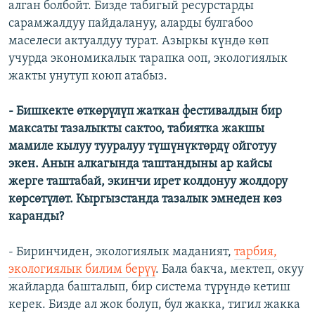
алган болбойт. Бизде табигый ресурстарды
сарамжалдуу пайдалануу, аларды булгабоо
маселеси актуалдуу турат. Азыркы күндө көп
учурда экономикалык тарапка ооп, экологиялык
жакты унутуп коюп атабыз.
- Бишкекте өткөрүлүп жаткан фестивалдын бир
максаты тазалыкты сактоо, табиятка жакшы
мамиле кылуу тууралуу түшүнүктөрдү ойготуу
экен. Анын алкагында таштандыны ар кайсы
жерге таштабай, экинчи ирет колдонуу жолдору
көрсөтүлөт. Кыргызстанда тазалык эмнеден көз
каранды?
- Биринчиден, экологиялык маданият,
тарбия,
экологиялык билим берүү
. Бала бакча, мектеп, окуу
жайларда башталып, бир система түрүндө кетиш
керек. Бизде ал жок болуп, бул жакка, тигил жакка