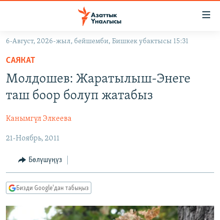
Линктер
Мазмунга
өтүңүз
6-Август, 2026-жыл, бейшемби, Бишкек убактысы 15:31
Навигацияга
ЖАҢЫЛЫКТАР
өтүңүз
САЯКАТ
КЫРГЫЗСТАН
Издөөгө
Молдошев: Жаратылыш-Энеге
салыңыз
ДҮЙНӨ
КЫРГЫЗСТАН
таш боор болуп жатабыз
УКРАИНА
САЯСАТ
ДҮЙНӨ
Канымгүл Элкеева
АТАЙЫН ИЛИКТӨӨ
ЭКОНОМИКА
БОРБОР АЗИЯ
21-Ноябрь, 2011
ТВ ПРОГРАММАЛАР
МАДАНИЯТ
ПОДКАСТ
БҮГҮН АЗАТТЫКТА
Бөлүшүңүз
ӨЗГӨЧӨ ПИКИР
ЭКСПЕРТТЕР ТАЛДАЙТ
Бизди Google'дан табыңыз
БИЗ ЖАНА ДҮЙНӨ
Русский
ДАНИСТЕ