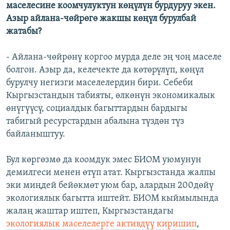
маселесине коомчулуктун көңүлүн бурдуруу экен.
Азыр айлана-чөйрөгө жакшы көңүл бурулбай
жатабы?
- Айлана-чөйрөнү коргоо мурда деле эң чоң маселе
болгон. Азыр да, келечекте да көтөрүлүп, көңүл
бурулчу негизги маселелердин бири. Себеби
Кыргызстандын табияты, өлкөнүн экономикалык
өнүгүүсү, социалдык багыттардын бардыгы
табигый ресурстардын абалына түздөн түз
байланыштуу.
Бул көргөзмө да коомдук эмес БИОМ уюмунун
демилгеси менен өтүп атат. Кыргызстанда жалпы
эки миңдей бейөкмөт уюм бар, алардын 200дөйү
экологиялык багытта иштейт. БИОМ кыймылында
жалаң жаштар иштеп, Кыргызстандагы
экологиялык маселелерге активдүү киришип
,