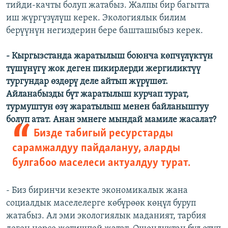
тийди-качты болуп жатабыз. Жалпы бир багытта
иш жүргүзүлүш керек. Экологиялык билим
берүүнүн негиздерин бере башташыбыз керек.
- Кыргызстанда жаратылыш боюнча көпчүлүктүн
түшүнүгү жок деген пикирлерди жергиликтүү
тургундар өздөрү деле айтып жүрүшөт.
Айланабызды бүт жаратылыш курчап турат,
турмуштун өзү жаратылыш менен байланыштуу
болуп атат. Анан эмнеге мындай мамиле жасалат?
Бизде табигый ресурстарды
сарамжалдуу пайдалануу, аларды
булгабоо маселеси актуалдуу турат.
- Биз биринчи кезекте экономикалык жана
социалдык маселелерге көбүрөөк көңүл буруп
жатабыз. Ал эми экологиялык маданият, тарбия