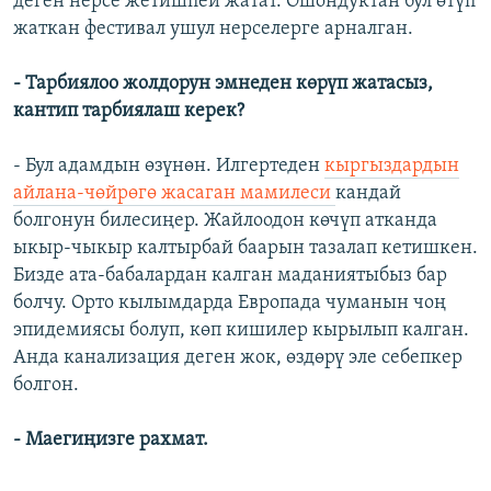
деген нерсе жетишпей жатат. Ошондуктан бул өтүп
жаткан фестивал ушул нерселерге арналган.
- Тарбиялоо жолдорун эмнеден көрүп жатасыз,
кантип тарбиялаш керек?
- Бул адамдын өзүнөн. Илгертеден
кыргыздардын
айлана-чөйрөгө жасаган мамилеси
кандай
болгонун билесиңер. Жайлоодон көчүп атканда
ыкыр-чыкыр калтырбай баарын тазалап кетишкен.
Бизде ата-бабалардан калган маданиятыбыз бар
болчу. Орто кылымдарда Европада чуманын чоң
эпидемиясы болуп, көп кишилер кырылып калган.
Анда канализация деген жок, өздөрү эле себепкер
болгон.
- Маегиңизге рахмат.