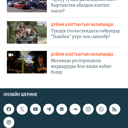
Кыргызстан абалдан кантип
чыгат?
ДҮЙНӨ АЗАТТЫКТЫН НАЗАРЫНДА
Түндүк Ооганстандагы чабуулдар
"Талибан" үчүн чоң сынообу?
ДҮЙНӨ АЗАТТЫКТЫН НАЗАРЫНДА
Москвада ресторандагы
жардырууда беш киши набыт
болду
ОНЛАЙН ШЕРИНЕ