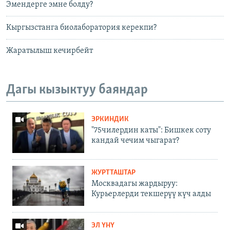
Эмендерге эмне болду?
Кыргызстанга биолаборатория керекпи?
Жаратылыш кечирбейт
Дагы кызыктуу баяндар
ЭРКИНДИК
"75чилердин каты": Бишкек соту
кандай чечим чыгарат?
ЖУРТТАШТАР
Москвадагы жардыруу:
Курьерлерди текшерүү күч алды
ЭЛ ҮНҮ