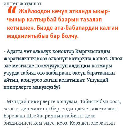
иштеп жатышат.
Жайлоодон көчүп атканда ыкыр-
чыкыр калтырбай баарын тазалап
кетишкен. Бизде ата-бабалардан калган
маданиятыбыз бар болчу.
- Адатта чет өлкөлүк коноктор Кыргызстанды
жаратылышы кооз өлкөнүн катарына кошот. Ошол
эле мезгилде коомчулуктун алдыңкы катмары
учурда табият өтө жабыркап, өксүп баратканын
айтып, коңгуроо кагып келатышат. Ушундай
пикирлерге макулсузбу?
- Мындай пикирлерге кошулам. Табиятыбыз кооз,
мыкты деп мактана бергендин деле кажети жок.
Европада Швейцариянын табияты деле
биздикинен кем эмес, кооз. Кооз деп эле жатып