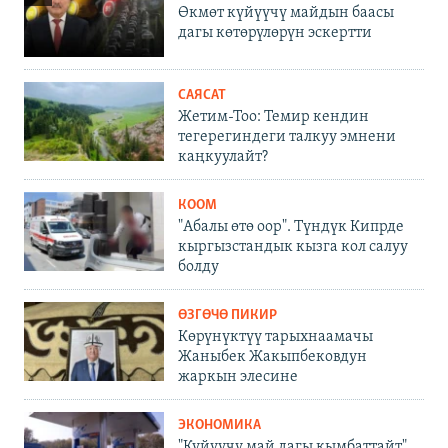
Өкмөт күйүүчү майдын баасы
дагы көтөрүлөрүн эскертти
САЯСАТ
Жетим-Тоо: Темир кендин
тегерегиндеги талкуу эмнени
каңкуулайт?
КООМ
"Абалы өтө оор". Түндүк Кипрде
кыргызстандык кызга кол салуу
болду
ӨЗГӨЧӨ ПИКИР
Көрүнүктүү тарыхнаамачы
Жаныбек Жакыпбековдун
жаркын элесине
ЭКОНОМИКА
"Күйүүчү май дагы кымбаттайт".