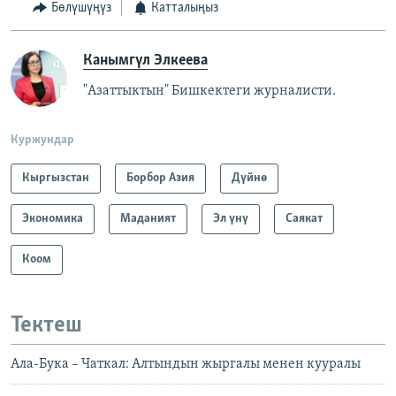
Бөлүшүңүз
Катталыңыз
Канымгүл Элкеева
"Азаттыктын" Бишкектеги журналисти.
Куржундар
Кыргызстан
Борбор Азия
Дүйнө
Экономика
Маданият
Эл үнү
Саякат
Коом
Тектеш
Ала-Бука – Чаткал: Алтындын жыргалы менен кууралы