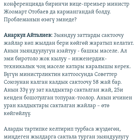
конференцияда биринчи вице-премьер министр
Жоомарт Отобаев да кармангандай болду.
Проблеманын өзөгү эмнеде?
Анаркул Айталиев:
Зыяндуу заттарды сактоочу
жайлар көп жылдан бери көйгөй жаратып келатат.
Анын зыяндуулугун азайтуу - башкы маселе. Ал
эми биротоло жок кылуу – инженердик-
техникалык чоң маселе катары каралышы керек.
Бүгүн министрликтин каттоосунда Советтер
Союзунан калган калдык сактоочу 58 жай бар.
Анын 33ү уу зат калдыктар сакталган жай, 25и
кенден бошотулган топурак-тоолор. Анын ичинен
уран калдыктары сакталган жайлар – өтө
көйгөйлүү.
Аларды тартипке келтирип турбаса жүздөгөн,
миңдеген жылдарга сактала турган зыяндуулугу