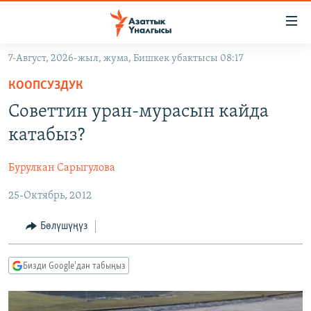
Линктер
Мазмунга
өтүңүз
7-Август, 2026-жыл, жума, Бишкек убактысы 08:17
Навигацияга
ЖАҢЫЛЫКТАР
өтүңүз
КООПСУЗДУК
КЫРГЫЗСТАН
Издөөгө
Советтин уран-мурасын кайда
салыңыз
ДҮЙНӨ
КЫРГЫЗСТАН
катабыз?
УКРАИНА
САЯСАТ
ДҮЙНӨ
Бурулкан Сарыгулова
АТАЙЫН ИЛИКТӨӨ
ЭКОНОМИКА
БОРБОР АЗИЯ
25-Октябрь, 2012
ТВ ПРОГРАММАЛАР
МАДАНИЯТ
ПОДКАСТ
БҮГҮН АЗАТТЫКТА
Бөлүшүңүз
ӨЗГӨЧӨ ПИКИР
ЭКСПЕРТТЕР ТАЛДАЙТ
Бизди Google'дан табыңыз
БИЗ ЖАНА ДҮЙНӨ
Русский
ДАНИСТЕ