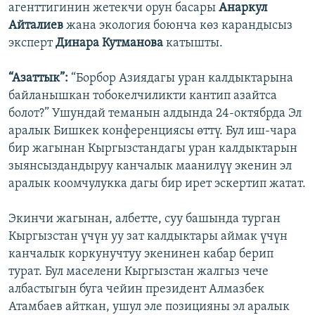
агенттигинин жетекчи орун басары
Анаркул
Айталиев
жана экология боюнча көз карандысыз
эксперт
Динара Кутманова
катышты.
“Азаттык”:
“Борбор Азиядагы уран калдыктарына
байланышкан тобокелчиликти кантип азайтса
болот?” Ушундай теманын алдында 24-октябрда Эл
аралык Бишкек конференциясы өттү. Бул иш-чара
бир жагынан Кыргызстандагы уран калдыктарын
зыянсыздандыруу канчалык маанилүү экенин эл
аралык коомчулукка дагы бир ирет эскертип жатат.
Экинчи жагынан, албетте, суу башында турган
Кыргызстан үчүн уу зат калдыктары аймак үчүн
канчалык коркунучтуу экенинен кабар берип
турат. Бул маселени Кыргызстан жалгыз чече
албастыгын буга чейин президент Алмазбек
Атамбаев айткан, ушул эле позицияны эл аралык