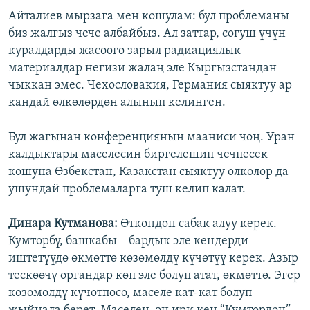
Айталиев мырзага мен кошулам: бул проблеманы
биз жалгыз чече албайбыз. Ал заттар, согуш үчүн
куралдарды жасоого зарыл радиациялык
материалдар негизи жалаң эле Кыргызстандан
чыккан эмес. Чехословакия, Германия сыяктуу ар
кандай өлкөлөрдөн алынып келинген.
Бул жагынан конференциянын мааниси чоң. Уран
калдыктары маселесин биргелешип чечпесек
кошуна Өзбекстан, Казакстан сыяктуу өлкөлөр да
ушундай проблемаларга туш келип калат.
Динара Кутманова:
Өткөндөн сабак алуу керек.
Кумтөрбү, башкабы – бардык эле кендерди
иштетүүдө өкмөттө көзөмөлдү күчөтүү керек. Азыр
тескөөчү органдар көп эле болуп атат, өкмөттө. Эгер
көзөмөлдү күчөтпөсө, маселе кат-кат болуп