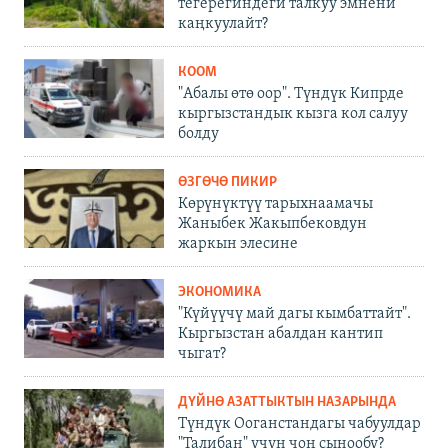
тегерегиндеги талкуу эмнени
каңкуулайт?
КООМ
"Абалы өтө оор". Түндүк Кипрде
кыргызстандык кызга кол салуу
болду
ӨЗГӨЧӨ ПИКИР
Көрүнүктүү тарыхнаамачы
Жаныбек Жакыпбековдун
жаркын элесине
ЭКОНОМИКА
"Күйүүчү май дагы кымбаттайт".
Кыргызстан абалдан кантип
чыгат?
ДҮЙНӨ АЗАТТЫКТЫН НАЗАРЫНДА
Түндүк Ооганстандагы чабуулдар
"Талибан" үчүн чоң сынообу?