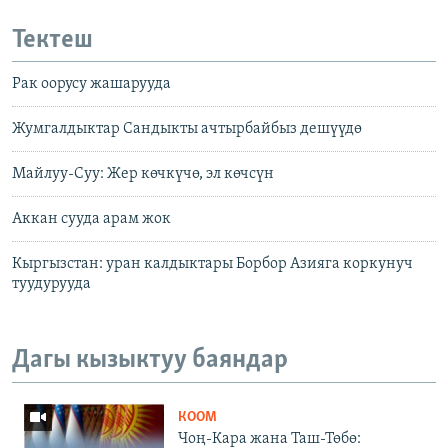
Тектеш
Рак оорусу жашарууда
Жумгалдыктар Сандыкты ачтырбайбыз дешүүдө
Майлуу-Суу: Жер көчкүчө, эл көчсүн
Аккан сууда арам жок
Кыргызстан: уран калдыктары Борбор Азияга коркунуч
туудурууда
Дагы кызыктуу баяндар
КООМ
Чоң-Кара жана Таш-Төбө: