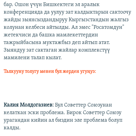
бар. Ошон үчүн Бишкектеги эл аралык
конференцияда да уулуу зат калдыктарын сактоочу
жайды зыянсыздандыруу Кыргызстандын жалгыз
колунан келбеси айтылды. Ал эмес "Росатомдун"
жетекчиси да башка мамлекеттердин
тажрыйбасына муктажбыз деп айтып атат.
Зыяндуу зат сактаган жайлар комплекстүү
мамилени талап кылат.
Талкууну толугу менен бул жерден угуңуз:
Калия Молдогазиев:
Бул Советтер Союзунан
келаткан эски проблема. Бирок Советтер Союзу
урагандан кийин ал биздин эле проблема болуп
калды.