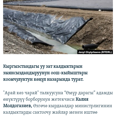
ОНЛАЙН ШЕРИНЕ
ЭЖЕ-СИҢДИЛЕР
АЗАТТЫК+
ЫҢГАЙСЫЗ СУРООЛОР
ЭЕ/АРнун бардык сайттары
Кыргызстандагы уу зат калдыктарын
зыянсыздандыруунун оош-кыйыштары
коомчулуктун көңүл назарында турат.
"Арай көз чарай" талкуусуна “Өмүр дарагы” адамды
өнүктүрүү борборунун жетекчиси
Калия
Молдогазиев,
Өзгөчө кырдаалдар министрлигинин
калдыктарды сактоочу жайлар менен иштөө