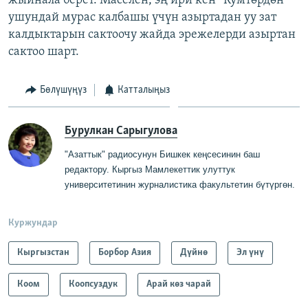
жыйнала берет. Маселен, эң ири кен “Кумтөрдөн”
ушундай мурас калбашы үчүн азыртадан уу зат
калдыктарын сактоочу жайда эрежелерди азыртан
сактоо шарт.
Бөлүшүңүз
Катталыңыз
Бурулкан Сарыгулова
"Азаттык" радиосунун Бишкек кеңсесинин баш
редактору
.
Кыргыз Мамлекеттик
у
луттук
университетинин журналистика факультетин бүтүргө
н
.
Куржундар
Кыргызстан
Борбор Азия
Дүйнө
Эл үнү
Коом
Коопсуздук
Арай көз чарай