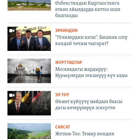
Өзбекстандан Кыргызстанга
өткөн айылдарда каттоо иши
башталды
ЭРКИНДИК
"75чилердин каты": Бишкек соту
кандай чечим чыгарат?
ЖУРТТАШТАР
Москвадагы жардыруу:
Курьерлерди текшерүү күч алды
ЭЛ ҮНҮ
Өкмөт күйүүчү майдын баасы
дагы көтөрүлөрүн эскертти
САЯСАТ
Жетим-Тоо: Темир кендин