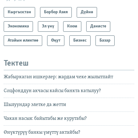
Кыргызстан
Борбор Азия
Дүйнө
Экономика
Эл үнү
Коом
Данисте
Атайын иликтөө
Өңүт
Бизнес
Базар
Тектеш
Жабыркаган ишкерлер: жардам чеке жылытпайт
Соцфонддун акчасы кайсы банкта катылуу?
Шылуундар элетке да жетти
Чакан насыя: байытабы же курутабы?
Өнүктүрүү банкы үмүттү актайбы?