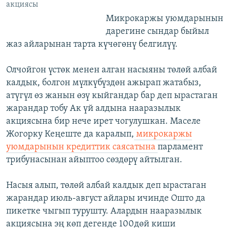
акциясы
Микрокаржы уюмдарынын
дарегине сындар быйыл
жаз айларынан тарта күчөгөнү белгилүү.
Олчойгон үстөк менен алган насыяны төлөй албай
калдык, болгон мүлкүбүздөн ажырап жатабыз,
атүгүл өз жанын өзү кыйгандар бар деп ырастаган
жарандар тобу Ак үй алдына нааразылык
акциясына бир нече ирет чогулушкан. Маселе
Жогорку Кеңеште да каралып,
микрокаржы
уюмдарынын кредиттик саясатына
парламент
трибунасынан айыптоо сөздөрү айтылган.
Насыя алып, төлөй албай калдык деп ырастаган
жарандар июль-август айлары ичинде Ошто да
пикетке чыгып турушту. Алардын нааразылык
акциясына эң көп дегенде 100дөй киши