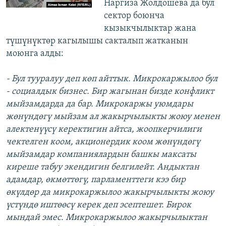
Наргиза Жолдошева да бул
сектор боюнча
кызыкчылыктар жана
түшүнүктөр кагылышы сакталып жатканын
моюнга алды:
- Бул тууралуу деп көп айттык. Микрокаржылоо бул
- социалдык бизнес. Бир жагынан бизде конфликт
мыйзамдарда да бар. Микрокаржы уюмдары
жөнүндөгү мыйзам ал жакырчылыкты жоюу менен
алектенүүсү керектигин айтса, жоопкерчилиги
чектелген коом, акционердик коом жөнүндөгү
мыйзамдар компаниялардын башкы максаты
киреше табуу экендигин белгилейт. Андыктан
адамдар, өкмөттөгү, парламенттеги кээ бир
өкүлдөр да микрокаржылоо жакырчылыкты жоюу
үстүндө иштөөсү керек деп эсептешет. Бирок
мындай эмес. Микрокаржылоо жакырчылыктан