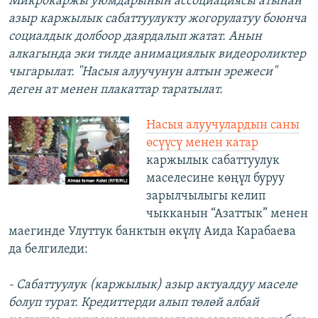
Микрокаржы уюмдарынын ассоциациясы атынан
азыр каржылык сабаттуулукту жогорулатуу боюнча
социалдык долбоор даярдалып жатат. Анын
алкагында эки тилде анимациялык видеороликтер
чыгарылат. "Насыя алуучунун алтын эрежеси"
деген ат менен плакаттар таратылат.
Насыя алуучулардын саны
өсүүсү менен катар
каржылык сабаттуулук
маселесине көңүл буруу
зарылчылыгы келип
чыкканын “Азаттык” менен
маегинде Улуттук банктын өкүлү Аида Карабаева
да белгиледи:
- Сабаттуулук (каржылык) азыр актуалдуу маселе
болуп турат. Кредиттерди алып төлөй албай