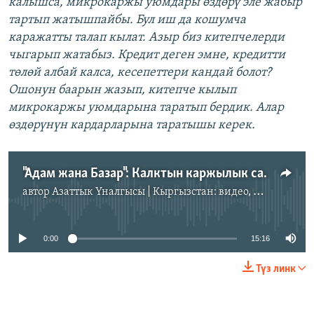
калышса, микрокаржы уюмдары өздөрү эле жабыр
тартып жатышпайбы. Бул иш да кошумча
каражатты талап кылат. Азыр биз китепчелерди
чыгарып жатабыз. Кредит деген эмне, кредитти
төлөй албай калса, кесепеттери кандай болот?
Ошонун баарын жазып, китепче кылып
микрокаржы уюмдарына таратып бердик. Алар
өздөрүнүн кардарларына таратышы керек.
"Адам жана Базар": Калктын каржылык сабаттуулугун көтөрүү зарыл
автор
Азаттык Үналгысы | Кыргызстан: видео, фото, кабарлар
No media source currently available
0:00
15:16
Түз линк