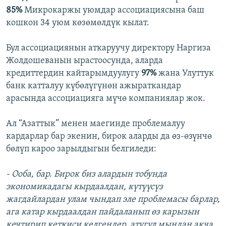
85%
Микрокаржы уюмдар ассоциациясына баш
кошкон 34 уюм көзөмөлдүк кылат.
Бул ассоциациянын аткаруучу директору Наргиза
Жолдошеванын ырастоосунда, аларда
кредиттердин кайтарымдуулугу
97%
жана Улуттук
банк катталуу күбөлүгүнөн ажыраткандар
арасында ассоциацияга мүчө компаниялар жок.
Ал “Азаттык” менен маегинде проблемалуу
кардарлар бар экенин, бирок аларды да өз-өзүнчө
бөлүп кароо зарылдыгын белгиледи:
- Ооба, бар. Бирок биз алардын тобунда
экономикадагы кырдаалдан, күтүүсүз
жагдайлардан улам чындап эле проблемасы барлар,
ага катар кырдаалдан пайдаланып өз карызын
кечтирип кеткиси келгендер, атүгүл мындан акча