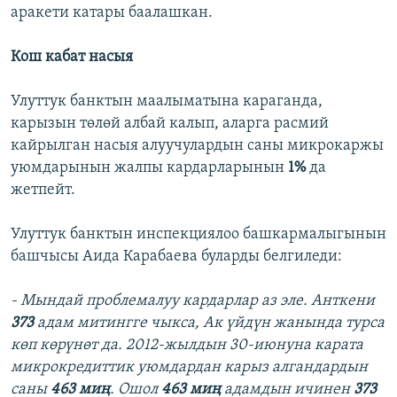
аракети катары баалашкан.
Кош кабат насыя
Улуттук банктын маалыматына караганда,
карызын төлөй албай калып, аларга расмий
кайрылган насыя алуучулардын саны микрокаржы
уюмдарынын жалпы кардарларынын
1%
да
жетпейт.
Улуттук банктын инспекциялоо башкармалыгынын
башчысы Аида Карабаева буларды белгиледи:
- Мындай проблемалуу кардарлар аз эле. Анткени
373
адам митингге чыкса, Ак үйдүн жанында турса
көп көрүнөт да. 2012-жылдын 30-июнуна карата
микрокредиттик уюмдардан карыз алгандардын
саны
463 миң
. Ошол
463 миң
адамдын ичинен
373