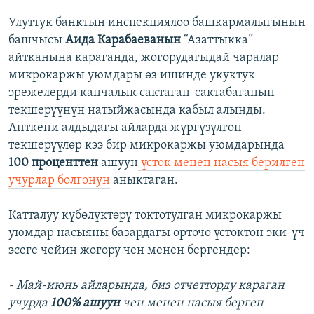
Улуттук банктын инспекциялоо башкармалыгынын
башчысы
Аида Карабаеванын
“Азаттыкка”
айтканына караганда, жогорудагыдай чаралар
микрокаржы уюмдары өз ишинде укуктук
эрежелерди канчалык сактаган-сактабаганын
текшерүүнүн натыйжасында кабыл алынды.
Анткени алдыдагы айларда жүргүзүлгөн
текшерүүлөр кээ бир микрокаржы уюмдарында
100 проценттен
ашуун
үстөк менен насыя берилген
учурлар болгонун
аныктаган.
Катталуу күбөлүктөрү токтотулган микрокаржы
уюмдар насыяны базардагы орточо үстөктөн эки-үч
эсеге чейин жогору чен менен бергендер:
- Май-июнь айларында, биз отчетторду караган
учурда
100% ашуун
чен менен насыя берген