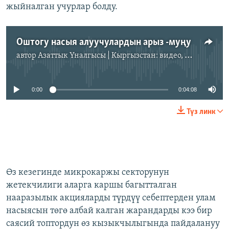
жыйналган учурлар болду.
Оштогу насыя алуучулардын арыз -муңу
автор
Азаттык Үналгысы | Кыргызстан: видео, фото, кабарлар
No media source currently available
0:00
0:04:08
Түз линк
Өз кезегинде микрокаржы секторунун
жетекчилиги аларга каршы багытталган
нааразылык акцияларды түрдүү себептерден улам
насыясын төгө албай калган жарандарды кээ бир
саясий топтордун өз кызыкчылыгында пайдалануу