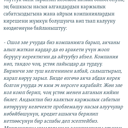
эң башкысы насыя алгандардын каржылык
сабатсыздыгына жана айрым компаниялардын
кирешени мүмкүн болушунча көп таап калууну
көздөгөнүнө байланыштуу:
- Ошол эле учурда биз компанияга барып, акчаны
алып жаткан кардар да өз аракети үчүн жооп
берүүсү керектигин да айтуубуз абзел. Компания
көп, тандоо чоң, үстөк пайыздар да түрдүү.
Биринчи эле туш келгенинен албай, салыштырып,
карап көрүү зарыл. Бизде өзгөчө акча абдан керек
болгон учурда эч ким эч нерсеге карабайт. Жөн эле
кол коюп берип, чоң үстөк менен алганын кийин
билет. Андыктан биз калктын каржылык сабатын
көтөрүүнү келечекте проблемалуу насыя алуучулар
көбөйбөшүнүн, кредит ашыкча берилип
кетпөөсүнүн бир аспабы деп эсептейбиз.