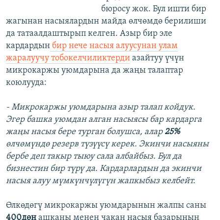
бюросу жок. Бул ишти бир
жагынан насыялардын майда өлчөмдө берилиши
да татаалдаштырып келген. Азыр бир эле
кардардын
бир нече насыя алуусунан улам
жаралуучу тобокелчиликтерди
азайтуу үчүн
микрокаржы уюмдарына да жаңы талаптар
коюлууда:
- Микрокаржы уюмдарына азыр талап койдук.
Эгер башка уюмдан алган насыясы бар кардарга
жаңы насыя бере турган болушса, алар
25%
өлчөмүндө резерв түзүүсү керек. Экинчи насыяны
бербе деп такыр тыюу сала албайбыз. Бул да
бизнестин бир түрү да. Кардарлардын да экинчи
насыя алуу мүмкүнчүлүгүн жапкыбыз келбейт.
Өлкөдөгү микрокаржы уюмдарынын жалпы саны
400дөн
ашканы менен чакан насыя базарынын