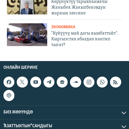
Көрүнүктүү тарыхнаамачы
Жаныбек Жакыпбековдун
жаркын элесине
ЭКОНОМИКА
"Күйүүчү май дагы кымбаттайт".
Кыргызстан абалдан кантип
чыгат?
ОНЛАЙН ШЕРИНЕ
БИЗ ЖӨНҮНДӨ
"АЗАТТЫКТЫН" САНДЫГЫ