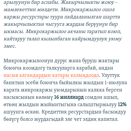
арылуунун бир аспабы. Жакырчылыкты жоюу –
мамлекеттин милдети. Микрокаржылоо ошол
каржы ресурстары туура пайдаланылган шартта
жакырчылыктан чыгууга жардам берүүнүн бир
ыкмасы. Микрокаржылоо акчаны таратып коюп,
кайтаруу талап кылынбаган кайрымдуулук уюму
эмес.
Микрокаржылоонун дурус жана буруш жактары
боюнча коомдогу талкууларга карабай, андан
насыя алгандардын катары калыңдоодо
. Улуттук
банктын эсеби боюнча быйылкы жылдын 1-июлуна
карата микрокаржы уюмдарынын калкка берген
насыясынын көлөмү
16 миллиард
сомдон ашып,
өткөн жылдын жыйынтыгына салыштырмалуу
12%
ашуунга өскөн. Кредиттик ресурстардын басымдуу
бөлүгү болсо мурдагыдай эле чет элдик капитал.