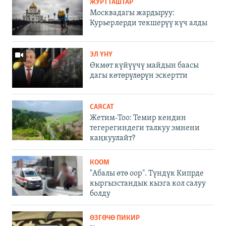
ЖУРТТАШТАР
Москвадагы жардыруу:
Курьерлерди текшерүү күч алды
ЭЛ ҮНҮ
Өкмөт күйүүчү майдын баасы
дагы көтөрүлөрүн эскертти
САЯСАТ
Жетим-Тоо: Темир кендин
тегерегиндеги талкуу эмнени
каңкуулайт?
КООМ
"Абалы өтө оор". Түндүк Кипрде
кыргызстандык кызга кол салуу
болду
ӨЗГӨЧӨ ПИКИР