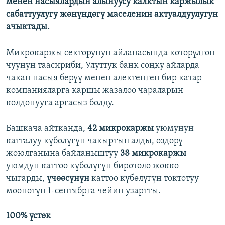
менен насыялардын алынуусу калктын каржылык
сабаттуулугу жөнүндөгү маселенин актуалдуулугун
ачыктады.
Микрокаржы секторунун айланасында көтөрүлгөн
чуунун таасириби, Улуттук банк соңку айларда
чакан насыя берүү менен алектенген бир катар
компанияларга каршы жазалоо чараларын
колдонууга аргасыз болду.
Башкача айтканда,
42 микрокаржы
уюмунун
катталуу күбөлүгүн чакыртып алды, өздөрү
жоюлганына байланыштуу
38 микрокаржы
уюмдун каттоо күбөлүгүн биротоло жокко
чыгарды,
үчөөсүнүн
каттоо күбөлүгүн токтотуу
мөөнөтүн 1-сентябрга чейин узартты.
100% үстөк