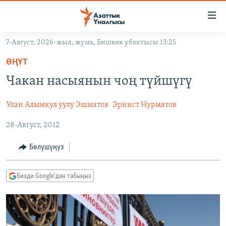
Линктер
Мазмунга
өтүңүз
7-Август, 2026-жыл, жума, Бишкек убактысы 13:25
Навигацияга
ЖАҢЫЛЫКТАР
өтүңүз
ӨҢҮТ
КЫРГЫЗСТАН
Издөөгө
Чакан насыянын чоң түйшүгү
салыңыз
ДҮЙНӨ
КЫРГЫЗСТАН
Улан Алымкул уулу Эшматов
Эрнист Нурматов
УКРАИНА
САЯСАТ
ДҮЙНӨ
28-Август, 2012
АТАЙЫН ИЛИКТӨӨ
ЭКОНОМИКА
БОРБОР АЗИЯ
ТВ ПРОГРАММАЛАР
МАДАНИЯТ
Бөлүшүңүз
ПОДКАСТ
БҮГҮН АЗАТТЫКТА
Бизди Google'дан табыңыз
ӨЗГӨЧӨ ПИКИР
ЭКСПЕРТТЕР ТАЛДАЙТ
БИЗ ЖАНА ДҮЙНӨ
Русский
ДАНИСТЕ