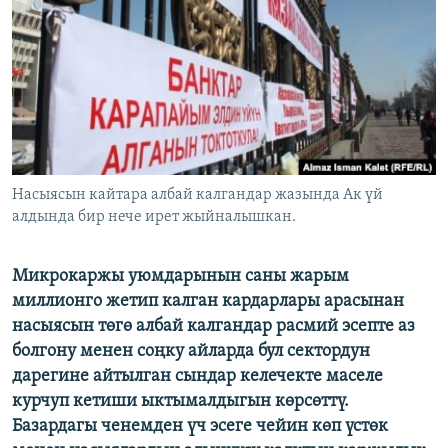
ОНЛАЙН ШЕРИНЕ
ЭЖЕ-СИҢДИЛЕР
АЗАТТЫК+
ЫҢГАЙСЫЗ СУРООЛОР
ЭЕ/АРнун бардык сайттары
Насыясын кайтара албай калгандар жазында Ак үй
алдында бир нече ирет жыйналышкан.
Микрокаржы уюмдарынын саны жарым
миллионго жетип калган кардарлары арасынан
насыясын төгө албай калгандар расмий эсепте аз
болгону менен соңку айларда бул сектордун
дарегине айтылган сындар келечекте маселе
курчуп кетиши ыктымалдыгын көрсөттү.
Базардагы ченемден үч эсеге чейин көп үстөк