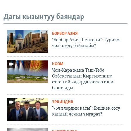
Дагы кызыктуу баяндар
БОРБОР АЗИЯ
"Борбор Азия Шенгени": Туризм
чөлкөмдү байытабы?
КООМ
Чоң-Кара жана Таш-Төбө:
Өзбекстандан Кыргызстанга
өткөн айылдарда каттоо иши
башталды
ЭРКИНДИК
"75чилердин каты": Бишкек соту
кандай чечим чыгарат?