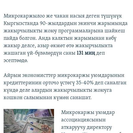
Микрокаржылоо же чакан насыя деген түшүнүк
Кыргызстанда 90-жылдардын экинчи жарымында
жакырчылыкты жоюу программаларына шайкеш
пайда болгон. Анда калктын жарымынан көбү
жакыр делсе, азыр өкмөт өтө жакырчылыкта
жашаган үй-бүлөлөрдүн саны
131 миң
деп
эсептөөдө.
Айрым экономисттер микрокаржы уюмдарынын
кредиттеринин орточо үстөгү 35-40% деп саналган
күндө деле алардын жакырчылыкты жоюуга
кошкон салымынан күмөн санашат.
Микрокаржы уюмдар
ассоциациясынын
аткаруучу директору