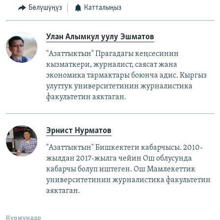
Бөлүшүңүз
Катталыңыз
Улан Алымкул уулу Эшматов
"Азаттыктын" Прагадагы кеңсесинин
кызматкери, журналист, саясат жана
экономика тармактары боюнча адис. Кыргыз
улуттук университетинин журналистика
факультетин аяктаган.
Эрнист Нурматов
"Азаттыктын" Бишкектеги кабарчысы. 2010-
жылдан 2017-жылга чейин Ош облусунда
кабарчы болуп иштеген. Ош Мамлекеттик
университетинин журналистика факультетин
аяктаган.
Куржундар