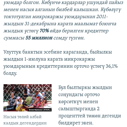
уюмдар болгон. Көбүнчө кардарлар ушундай пайыз
менен насыя алганын билбей калышкан. Күбөлүгү
токтотулган микрокаржы уюмдарынан 2011-
жылдын 31-декабрына карата маалымат боюнча
жылдык үстөгү
70%
өйдө берилген кредиттер
суммасы
55 миллион
сомду түзгөн.
Улуттук банктын эсебине караганда, быйылкы
жылдын 1-июлуна карата микрокаржы
уюмдарынын кредиттеринин орточо үстөгү 36,1%
болду.
Бул былтыркы жылдын
соңундагы орточо
көрсөткүч менен
салыштырганда 2
проценттей төмөн дегенди
Насыя төлөй албай
билдирет экен.
калдык дегендердин