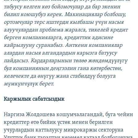
табуусу келген көз бойомочулар да бар экенин
билип коюшубуз керек. Махинациялар болбошу,
ортомчулар терс иштерди кылбашы үчүн насыя
алуучулардан проблема жаралса, тикелей кредит
берген компанияларга, кредиттик адисине
кайрылууну суранабыз. Анткени компаниялар
алардан насыя алгандардын карызга батуусу
пайдасыз. Кардарларынын төлөө жөндөмдүүлүгү
бул компаниянын деңгээлин гана көтөрбөстөн,
келечекте да өнүгүү жана стабилдүү болууга
мүмкүнчүлүк берет.
Каржылык сабатсыздык
Наргиза Жолдошева кошумчалагандай, буга чейин
кредиттер өтө бийик үстөк менен берилген
учурлардын катталуусу микрокаржы секторуна
Улуттук банк тараптан көзөмөл катаал болбогонуна,