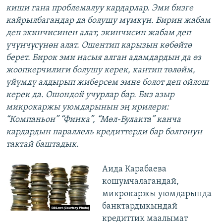
киши гана проблемалуу кардарлар. Эми бизге
кайрылбагандар да болушу мүмкүн. Бирин жабам
деп экинчисинен алат, экинчисин жабам деп
үчүнчүсүнөн алат. Ошентип карызын көбөйтө
берет. Бирок эми насыя алган адамдардын да өз
жоопкерчилиги болушу керек, кантип төлөйм,
үйүмдү алдырып жиберсем эмне болот деп ойлош
керек да. Ошондой учурлар бар. Биз азыр
микрокаржы уюмдарынын эң ирилери:
“Компаньон” “Финка”, “Мөл-Булакта” канча
кардардын параллель кредиттерди бар болгонун
тактай баштадык.
Аида Карабаева
кошумчалагандай,
микрокаржы уюмдарында
банктардыкындай
кредиттик маалымат