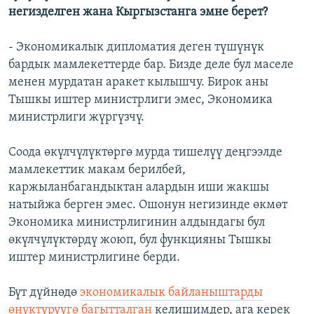
негизделген жана Кыргызстанга эмне берет?
- Экономикалык дипломатия деген түшүнүк
бардык мамлекеттерде бар. Бизде деле бул маселе
менен мурдатан аракет кылышчу. Бирок аны
Тышкы иштер министрлиги эмес, Экономика
министрлиги жүргүзчү.
Соода өкүлчүлүктөргө мурда тишелүү деңгээлде
мамлекеттик макам берилбей,
каржыланбагандыктан алардын иши жакшы
натыйжа берген эмес. Ошонун негизинде өкмөт
Экономика министрлигинин алдындагы бул
өкүлчүлүктөрдү жоюп, бул функцияны Тышкы
иштер министрлигине берди.
Бүт дүйнөдө
экономикалык байланыштарды
өнүктүрүүгө багытталган
келишимдер, ага керек