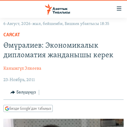
Линктер
Мазмунга
өтүңүз
6-Август, 2026-жыл, бейшемби, Бишкек убактысы 18:35
Навигацияга
ЖАҢЫЛЫКТАР
өтүңүз
САЯСАТ
КЫРГЫЗСТАН
Издөөгө
Өмүралиев: Экономикалык
салыңыз
ДҮЙНӨ
КЫРГЫЗСТАН
дипломатия жанданышы керек
УКРАИНА
САЯСАТ
ДҮЙНӨ
Канымгүл Элкеева
АТАЙЫН ИЛИКТӨӨ
ЭКОНОМИКА
БОРБОР АЗИЯ
23-Ноябрь, 2011
ТВ ПРОГРАММАЛАР
МАДАНИЯТ
ПОДКАСТ
БҮГҮН АЗАТТЫКТА
Бөлүшүңүз
ӨЗГӨЧӨ ПИКИР
ЭКСПЕРТТЕР ТАЛДАЙТ
Бизди Google'дан табыңыз
БИЗ ЖАНА ДҮЙНӨ
Русский
ДАНИСТЕ