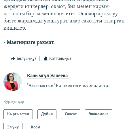
жердеги ишкерлер, өкмөт, биз менен карым-
катнашы бар эл менен кезигет. Ошолор аркылуу
бизге жардамды уюштурат, алар саясатты аткарган
кишилер.
- Маегиңизге рахмат.
Бөлүшүңүз
Катталыңыз
Канымгүл Элкеева
"Азаттыктын" Бишкектеги журналисти.
Куржундар
Кыргызстан
Дүйнө
Саясат
Экономика
Эл үнү
Коом