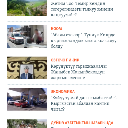
Жетим-Тоо: Темир кендин
тегерегиндеги талкуу эмнени
каңкуулайт?
КООМ
"Абалы өтө оор". Түндүк Кипрде
кыргызстандык кызга кол салуу
болду
ӨЗГӨЧӨ ПИКИР
Көрүнүктүү тарыхнаамачы
Жаныбек Жакыпбековдун
жаркын элесине
ЭКОНОМИКА
"Күйүүчү май дагы кымбаттайт".
Кыргызстан абалдан кантип
чыгат?
ДҮЙНӨ АЗАТТЫКТЫН НАЗАРЫНДА