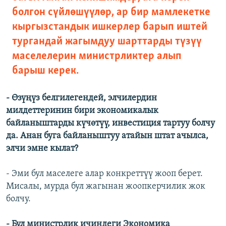
болгон сүйлөшүүлөр, ар бир мамлекетке
кыргызстандык ишкерлер барып иштей
тургандай жагымдуу шарттарды түзүү
маселелерин министрликтер алып
барыш керек.
- Өзүңүз белгилегендей, элчилердин
милдеттеринин бири экономикалык
байланыштарды күчөтүү, инвестиция тартуу болчу
да. Анан буга байланыштуу атайын штат ачылса,
элчи эмне кылат?
- Эми бул маселеге алар конкреттүү жооп берет.
Мисалы, мурда бул жагынан жоопкерчилик жок
болчу.
- Бул министрлик ичиндеги Экономика