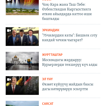
Чоң-Кара жана Таш-Төбө:
Өзбекстандан Кыргызстанга
өткөн айылдарда каттоо иши
башталды
ЭРКИНДИК
"75чилердин каты": Бишкек соту
кандай чечим чыгарат?
ЖУРТТАШТАР
Москвадагы жардыруу:
Курьерлерди текшерүү күч алды
ЭЛ ҮНҮ
Өкмөт күйүүчү майдын баасы
дагы көтөрүлөрүн эскертти
САЯСАТ