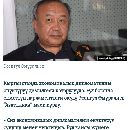
ОНЛАЙН ШЕРИНЕ
ЭЖЕ-СИҢДИЛЕР
АЗАТТЫК+
ЫҢГАЙСЫЗ СУРООЛОР
ЭЕ/АРнун бардык сайттары
Эсенгул Өмүралиев
Кыргызстанда экономикалык дипломатияны
өнүктүрүү демилгеси көтөрүлүүдө. Бул боюнча
өкмөттүн парламенттеги өкүлү Эсенгул Өмүралиев
“Азаттыкка” маек курду.
- Сиз экономикалык дипломатияны өнүктүрүү
сунушу менен чыктыңыз. Бул кайсы жүйөгө