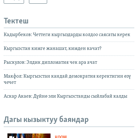
Тектеш
Кадырбеков: Четтеги кыргыздарды колдоо саясаты керек
Кыргызстан кимге жанашат, кимден качат?
Рыскулов: Элдик дипломатия чек ара ачат
Макфол: Кыргызстан кандай демократия керектигин өзү
чечет
Аскар Акаев: Дүйнө эли Кыргызстанды сыйлабай калды
Дагы кызыктуу баяндар
КООМ