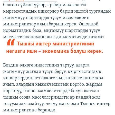
болгон сүйлөшүүлөр, ар бир мамлекетке
кыргызстандык ишкерлер барып иштей тургандай
жагымдуу шарттарды түзүү маселелерин
министрликтер алып барыш керек. Ошондой
нормативдик база, ыңгайлуу шарттарды түзүү
маселеси экономикалык дипломатия деп аталат.
Тышкы иштер министрлигинин
негизги иши – экономика болуш керек.
Биздин өлкөгө инвестиция тартуу, аларга
жагымдуу жагдай түзүп берүү, кыргызстандык
ишкерлердин чет өлкөгө чыгып иштешине жол
ачып, алардын кызыкчылыгын коргоо, жардам
көрсөтүү, башка мамлекеттерде болуп жаткан
тышкы соода маселелериндеги ар кандай жол
тосууларды азайтуу, чечүү жагы эми Тышкы иштер
министрлигине берилди.