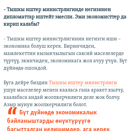
- Тышкы иштер министрлигинде негизинен
дипломаттар иштейт эмеспи. Эми экономисттер да
кирип калабы?
- Тышкы иштер министрлигинин негизги иши –
экономика болуш керек. Биринчиден,
мамлекеттин кызыкчылыгын саясий маселелерде
түртүү, экинчиден, экономикага жол ачуу үчүн. Бүт
дүйнөдө ошондой.
Буга дейре биздин
Тышкы иштер министрлиги
ушул маселелер менен кааласа гана аракет кылчу,
каалабаса андай жоопкерчилиги деле жок болчу.
Азыр мунун жоопкерчилиги болот.
Бүт дүйнөдө экономикалык
байланыштарды өнүктүрүүгө
багытталган келишимдер, ага керек