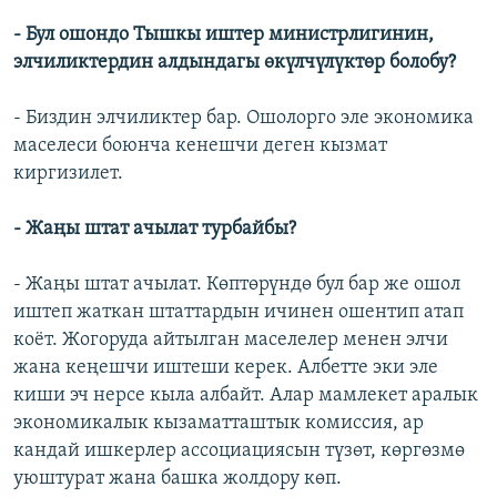
- Бул ошондо Тышкы иштер министрлигинин,
элчиликтердин алдындагы өкүлчүлүктөр болобу?
- Биздин элчиликтер бар. Ошолорго эле экономика
маселеси боюнча кенешчи деген кызмат
киргизилет.
- Жаңы штат ачылат турбайбы?
- Жаңы штат ачылат. Көптөрүндө бул бар же ошол
иштеп жаткан штаттардын ичинен ошентип атап
коёт. Жогоруда айтылган маселелер менен элчи
жана кеңешчи иштеши керек. Албетте эки эле
киши эч нерсе кыла албайт. Алар мамлекет аралык
экономикалык кызаматташтык комиссия, ар
кандай ишкерлер ассоциациясын түзөт, көргөзмө
уюштурат жана башка жолдору көп.