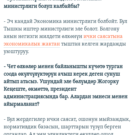
министрлиги болуп калбайбы?
- Эч кандай Экономика министрлиги болбойт. Бул
Тышкы иштер министрлиги эле болот. Болгону
анын негизги милдети өлкөнүн
ички саясатына
экономикалык жактан
тыштан келген жардамды
уюштуруу.
- Чет өлкөлөр менен байланышты күчөтө турган
соода өкүлчүлүктөрүн ачыш керек деген сунуш
айтып атасыз. Ушундай эле бөлүмдөр Жогорку
Кеңеште, өкмөттө, президент
администрациясында бар. Алардан эмнеси менен
айырмаланат?
- Бул жердегилер ички саясат, ошонун мыйзамдык,
нормативдик базасын, шарттарын түзүп берген
органдар. Ал эми элчиликтеги өкүлдөр ошол