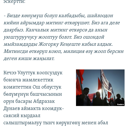
эскертти:
- Бизде көнүмүш болуп калбадыбы, шайлоодон
кийин айрымдар митинг өткөрүшөт. Биз ага деле
даярбыз. Канчалык митинг өткөрсө да анын
уюштуруучусу жооптуу болот. Биз ошондой
мыйзамдарды Жогорку Кеңеште кабыл алдык.
Митингди өткөрүп коюп, милиция өзү жооп берсин
деген киши жаңылат.
Кечээ Улуттук коопсуздук
боюнча мамлекеттик
комитеттин Ош облустук
бөлүмүнүн башчысынын
орун басары Абдразак
Дунаев аймакта коомдук-
саясий кырдаал
салыштырмалуу тынч көрүнгөнү менен абал