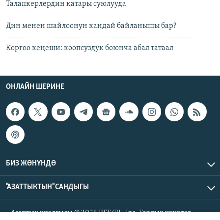
Талапкерлердин катары суюлууда
Дин менен шайлоонун кандай байланышы бар?
Коргоо кеңеши: коопсуздук боюнча абал татаал
ОНЛАЙН ШЕРИНЕ
БИЗ ЖӨНҮНДӨ
"АЗАТТЫКТЫН" САНДЫГЫ
Азаттык үналгысы © 2026 RFE/RL, Inc. Бардык укуктар