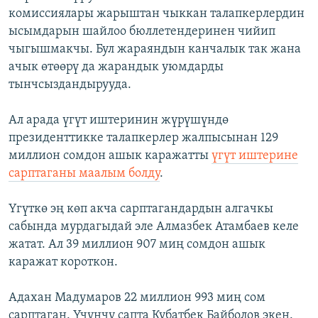
комиссиялары жарыштан чыккан талапкерлердин
ысымдарын шайлоо бюллетендеринен чийип
чыгышмакчы. Бул жараяндын канчалык так жана
ачык өтөөрү да жарандык уюмдарды
тынчсыздандырууда.
Ал арада үгүт иштеринин жүрүшүндө
президенттикке талапкерлер жалпысынан 129
миллион сомдон ашык каражатты
үгүт иштерине
сарптаганы маалым болду
.
Үгүткө эң көп акча сарптагандардын алгачкы
сабында мурдагыдай эле Алмазбек Атамбаев келе
жатат. Ал 39 миллион 907 миң сомдон ашык
каражат короткон.
Адахан Мадумаров 22 миллион 993 миң сом
сарптаган. Үчүнчү сапта Кубатбек Байболов экен.