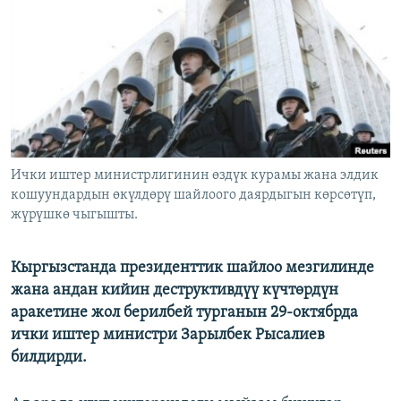
ОНЛАЙН ШЕРИНЕ
ЭЖЕ-СИҢДИЛЕР
АЗАТТЫК+
ЫҢГАЙСЫЗ СУРООЛОР
ЭЕ/АРнун бардык сайттары
Ички иштер министрлигинин өздүк курамы жана элдик
кошуундардын өкүлдөрү шайлоого даярдыгын көрсөтүп,
жүрүшкө чыгышты.
Кыргызстанда президенттик шайлоо мезгилинде
жана андан кийин деструктивдүү күчтөрдүн
аракетине жол берилбей турганын 29-октябрда
ички иштер министри Зарылбек Рысалиев
билдирди.