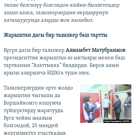
тизме белгилүү болгондон кийин бюллетендер
ашып калса, талапкерлердин өкүлдөрүнүн
катышуусунда аларды жок кылабыз.
Жарыштан дагы бир талапкер баш тартты
Бүгүн дагы бир талапкер
Алмамбет Матубраимов
президенттик жарыштан өз ыктыяры менен баш
тартканын “Азаттыкка” билдирди. Бирок анын
арызы азырынча БШКга түшө элек.
Талапкерлердин орто жолдо
жарыштан чыгышы да
Боршайкомго кошумча
түйшүктөрдү жаратууда.
Буга чейин маалым
болгондой, 25 миңдей
жергиликтүү участкалык