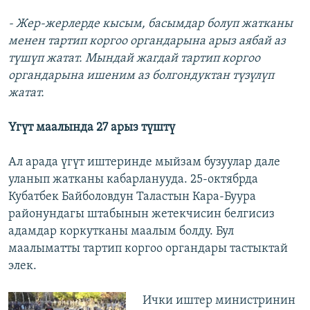
- Жер-жерлерде кысым, басымдар болуп жатканы
менен тартип коргоо органдарына арыз аябай аз
түшүп жатат. Мындай жагдай тартип коргоо
органдарына ишеним аз болгондуктан түзүлүп
жатат.
Үгүт маалында 27 арыз түштү
Ал арада үгүт иштеринде мыйзам бузуулар дале
уланып жатканы кабарланууда. 25-октябрда
Кубатбек Байболовдун Таластын Кара-Буура
районундагы штабынын жетекчисин белгисиз
адамдар коркутканы маалым болду. Бул
маалыматты тартип коргоо органдары тастыктай
элек.
Ички иштер министринин