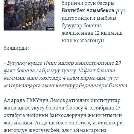
биринчи орун басары
Бактыбек Алымбеков
үгүт
иштериндеги мыйзам
бузуулар боюнча
жалпысынан 12 кылмыш
иши козголгонун
билдирди:
- Бүгүнкү күндө Ички иштер министрлигине 29
факт боюнча кайрылуу түштү. 12 факт боюнча
кылмыш иши козголду, 4 адам кармалды, үгүт
материалдарга зыян келтирүү беренелери боюнча.
Ал арада ЕККУнун Демократиялык институттар
жана адам укугу боюнча бюросу 4-октябрдан 17-
октябрга чейинки байкоолорунун жыйынтыгын
жарыялады. Анда шайлоо өнөктүгү, үгүт иштери
жигердүү жүргүзүлбөй, элет аймактарына