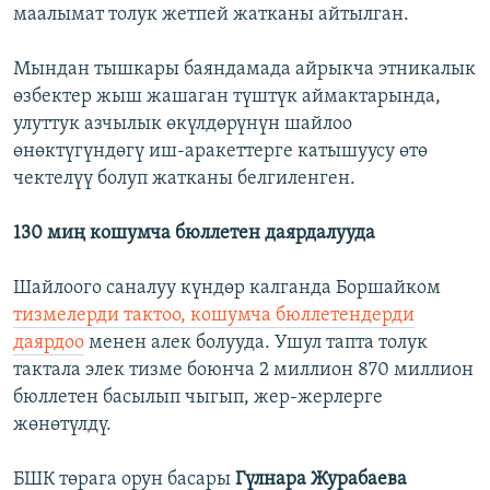
маалымат толук жетпей жатканы айтылган.
Мындан тышкары баяндамада айрыкча этникалык
өзбектер жыш жашаган түштүк аймактарында,
улуттук азчылык өкүлдөрүнүн шайлоо
өнөктүгүндөгү иш-аракеттерге катышуусу өтө
чектелүү болуп жатканы белгиленген.
130 миң кошумча бюллетен даярдалууда
Шайлоого саналуу күндөр калганда Боршайком
тизмелерди тактоо, кошумча бюллетендерди
даярдоо
менен алек болууда. Ушул тапта толук
тактала элек тизме боюнча 2 миллион 870 миллион
бюллетен басылып чыгып, жер-жерлерге
жөнөтүлдү.
БШК төрага орун басары
Гүлнара Журабаева