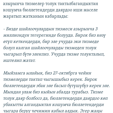
азырынча тизмелер толук такталбагандыктан
кошумча бюллетендерди даярдоо иши маселе
жаратып жатканын кабарлады:
- Бизде шайлоочулардын тизмеси азырынча 3
миллиондун тегерегинде болууда. Бирок биз көзү
өтүп кеткендерди, бир эле учурда эки тизмеде
болуп калган шайлоочуларды тизмеден толук
чыгарып бүтө элекпиз. Учурда тизме толукталып,
иштелип жатат.
Мыйзамга ылайык, биз 27-октябрга чейин
тизмелерди тактап чыгышыбыз керек. Бирок
бюллетендерди эбак эле басып бүтүшүбүз керек эле.
Мындан улам биз кыйын абалда турабыз. Тизме
толук даяр болбосо да, бюллетендерди даярдоо көп
убакытты алгандыктан кошумча бюллетендерди
чыгара берүү чечимин кабыл алдык. Эгер жаңы