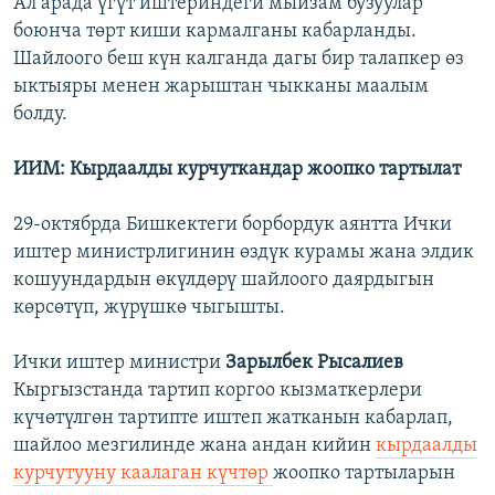
Ал арада үгүт иштериндеги мыйзам бузуулар
боюнча төрт киши кармалганы кабарланды.
Шайлоого беш күн калганда дагы бир талапкер өз
ыктыяры менен жарыштан чыкканы маалым
болду.
ИИМ: Кырдаалды курчуткандар жоопко тартылат
29-октябрда Бишкектеги борбордук аянтта Ички
иштер министрлигинин өздүк курамы жана элдик
кошуундардын өкүлдөрү шайлоого даярдыгын
көрсөтүп, жүрүшкө чыгышты.
Ички иштер министри
Зарылбек Рысалиев
Кыргызстанда тартип коргоо кызматкерлери
күчөтүлгөн тартипте иштеп жатканын кабарлап,
шайлоо мезгилинде жана андан кийин
кырдаалды
курчутууну каалаган күчтөр
жоопко тартыларын