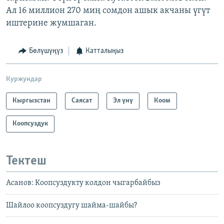
Ал 16 миллион 270 миң сомдон ашык акчаны үгүт
иштерине жумшаган.
Бөлүшүңүз
Катталыңыз
Куржундар
Кыргызстан
Саясат
Эл үнү
Коом
Коопсуздук
Тектеш
Асанов: Коопсуздукту колдон чыгарбайбыз
Шайлоо коопсуздугу шайма-шайбы?