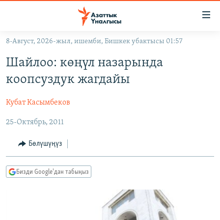
Линктер
Мазмунга
өтүңүз
8-Август, 2026-жыл, ишемби, Бишкек убактысы 01:57
Навигацияга
ЖАҢЫЛЫКТАР
өтүңүз
Шайлоо: көңүл назарында
КЫРГЫЗСТАН
Издөөгө
коопсуздук жагдайы
салыңыз
ДҮЙНӨ
КЫРГЫЗСТАН
Кубат Касымбеков
УКРАИНА
САЯСАТ
ДҮЙНӨ
25-Октябрь, 2011
АТАЙЫН ИЛИКТӨӨ
ЭКОНОМИКА
БОРБОР АЗИЯ
ТВ ПРОГРАММАЛАР
МАДАНИЯТ
Бөлүшүңүз
ПОДКАСТ
БҮГҮН АЗАТТЫКТА
Бизди Google'дан табыңыз
ӨЗГӨЧӨ ПИКИР
ЭКСПЕРТТЕР ТАЛДАЙТ
БИЗ ЖАНА ДҮЙНӨ
Русский
ДАНИСТЕ