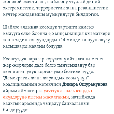
жөнөкөй эместигин, шайлоону утурлай диний
экстремисттик, террористтик жана реваншисттик
күчтөр жанданышы мүмкүндүгүн билдирген.
Шайлоо алдында коомдук тартипти камсыз
кылууга өлкө боюнча 6,5 миң милиция кызматкери
жана элдик кошуундардын 14 миңден ашуун өкүлү
катышаары маалым болууда.
Коопсуздук чаралар көрүлгөнү айтылганы менен
жер-жерлерде дале болсо тынчсыздануу бар
экендигин укук коргоочулар белгилешүүдө.
“Демократия жана жарандык коом үчүн”
коалициясынын жетекчиси
Динара Ошуракунова
айрым аймактарга
улуттук азчылыктардын
өкүлдөрүнө кысым жасалганын
, натыйжада
калктын арасында чыңалуу байкалганын
билдирүүдө: