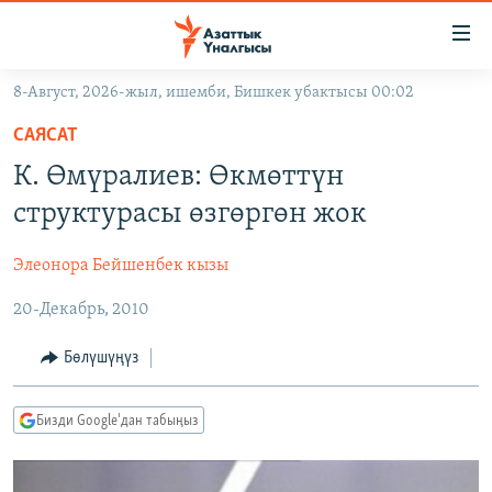
Линктер
Мазмунга
өтүңүз
8-Август, 2026-жыл, ишемби, Бишкек убактысы 00:02
Навигацияга
ЖАҢЫЛЫКТАР
өтүңүз
САЯСАТ
КЫРГЫЗСТАН
Издөөгө
К. Өмүралиев: Өкмөттүн
салыңыз
ДҮЙНӨ
КЫРГЫЗСТАН
структурасы өзгөргөн жок
УКРАИНА
САЯСАТ
ДҮЙНӨ
Элеонора Бейшенбек кызы
АТАЙЫН ИЛИКТӨӨ
ЭКОНОМИКА
БОРБОР АЗИЯ
20-Декабрь, 2010
ТВ ПРОГРАММАЛАР
МАДАНИЯТ
ПОДКАСТ
БҮГҮН АЗАТТЫКТА
Бөлүшүңүз
ӨЗГӨЧӨ ПИКИР
ЭКСПЕРТТЕР ТАЛДАЙТ
Бизди Google'дан табыңыз
БИЗ ЖАНА ДҮЙНӨ
Русский
ДАНИСТЕ