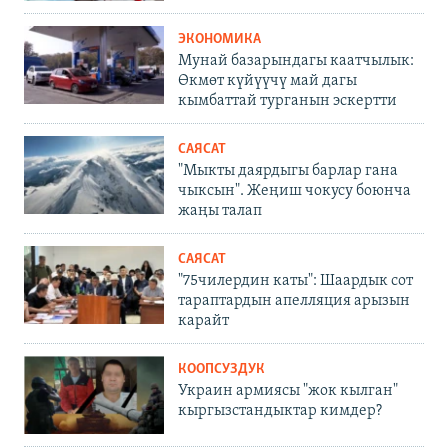
ЭКОНОМИКА
Мунай базарындагы каатчылык:
Өкмөт күйүүчү май дагы
кымбаттай турганын эскертти
САЯСАТ
"Мыкты даярдыгы барлар гана
чыксын". Жеңиш чокусу боюнча
жаңы талап
САЯСАТ
"75чилердин каты": Шаардык сот
тараптардын апелляция арызын
карайт
КООПСУЗДУК
Украин армиясы "жок кылган"
кыргызстандыктар кимдер?