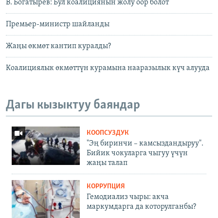
В. Богатырев: Бул коалициянын жолу оор болот
Премьер-министр шайланды
Жаңы өкмөт кантип куралды?
Коалициялык өкмөттүн курамына нааразылык күч алууда
Дагы кызыктуу баяндар
КООПСУЗДУК
"Эң биринчи – камсыздандыруу".
Бийик чокуларга чыгуу үчүн
жаңы талап
КОРРУПЦИЯ
Гемодиализ чыры: акча
маркумдарга да которулганбы?