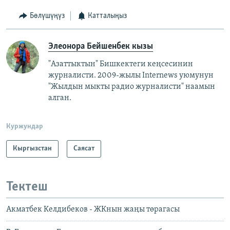
Бөлүшүңүз
Катталыңыз
Элеонора Бейшенбек кызы
"Азаттыктын" Бишкектеги кеңсесинин
журналисти. 2009-жылы Internews уюмунун
"Жылдын мыкты радио журналисти" наамын
алган.
Куржундар
Кыргызстан
Саясат
Тектеш
Акматбек Келдибеков - ЖКнын жаңы төрагасы