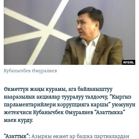
ОНЛАЙН ШЕРИНЕ
ЭЖЕ-СИҢДИЛЕР
АЗАТТЫК+
ЫҢГАЙСЫЗ СУРООЛОР
ЭЕ/АРнун бардык сайттары
Кубанычбек Өмүралиев
Өкмөттүн жаңы курамы, ага байланыштуу
нааразылык акциялар тууралуу талдоочу, “Кыргыз
парламентарийлери коррупцияга каршы” уюмунун
жетекчиси Кубанычбек Өмүралиев “Азаттыкка”
маек курду.
“Азаттык”:
Азыркы өкмөт ар башка партиялардан