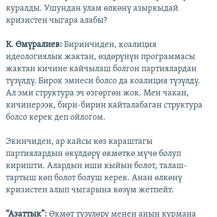
куралды. Ушундан улам өлкөнү азыркыдай
кризистен чыгара алабы?
К. Өмүралиев:
Биринчиден, коалиция
идеологиялык жактан, өздөрүнүн программасы
жактан кичине кайчылаш болгон партиялардан
түзүлдү. Бирок эмнеси болсо да коалиция түзүлдү.
Ал эми структура эч өзгөргөн жок. Мен чакан,
кичинерээк, бири-бирин кайталабаган структура
болсо керек деп ойлогом.
Экинчиден, ар кайсы көз караштагы
партиялардын өкүлдөрү өкмөткө мүчө болуп
киришти. Алардын иши кыйын болот, талаш-
тартыш көп болот болуш керек. Анан өлкөнү
кризистен алып чыгарына көзүм жетпейт.
“Азаттык”:
Өкмөт түзүлөрү менен анын курмана