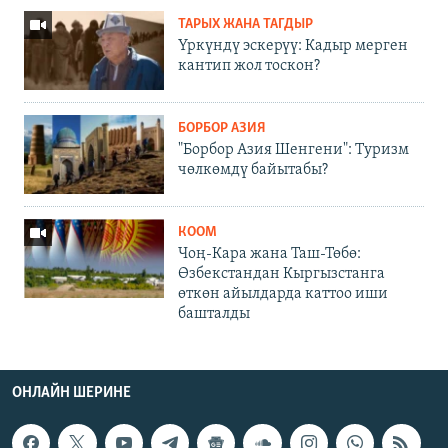
ТАРЫХ ЖАНА ТАГДЫР
Үркүндү эскерүү: Кадыр мерген
кантип жол тоскон?
БОРБОР АЗИЯ
"Борбор Азия Шенгени": Туризм
чөлкөмдү байытабы?
КООМ
Чоң-Кара жана Таш-Төбө:
Өзбекстандан Кыргызстанга
өткөн айылдарда каттоо иши
башталды
ОНЛАЙН ШЕРИНЕ