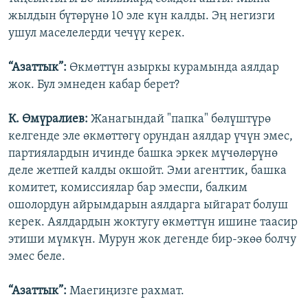
жылдын бүтөрүнө 10 эле күн калды. Эң негизги
ушул маселелерди чечүү керек.
“Азаттык”:
Өкмөттүн азыркы курамында аялдар
жок. Бул эмнеден кабар берет?
К. Өмүралиев:
Жанагындай "папка" бөлүштүрө
келгенде эле өкмөттөгү орундан аялдар үчүн эмес,
партиялардын ичинде башка эркек мүчөлөрүнө
деле жетпей калды окшойт. Эми агенттик, башка
комитет, комиссиялар бар эмеспи, балким
ошолордун айрымдарын аялдарга ыйгарат болуш
керек. Аялдардын жоктугу өкмөттүн ишине таасир
этиши мүмкүн. Мурун жок дегенде бир-экөө болчу
эмес беле.
“Азаттык”:
Маегиңизге рахмат.