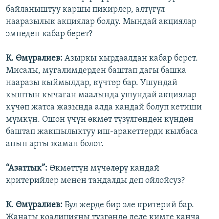
байланыштуу каршы пикирлер, алтүгүл
нааразылык акциялар болду. Мындай акциялар
эмнеден кабар берет?
К. Өмүралиев:
Азыркы кырдаалдан кабар берет.
Мисалы, мугалимдерден баштап дагы башка
нааразы кыймылдар, күчтөр бар. Ушундай
кыштын кычаган маалында ушундай акциялар
күчөп жатса жазында алда кандай болуп кетиши
мүмкүн. Ошон үчүн өкмөт түзүлгөндөн күндөн
баштап жакшылыктуу иш-аракеттерди кылбаса
анын арты жаман болот.
“Азаттык”:
Өкмөттүн мүчөлөрү кандай
критерийлер менен тандалды деп ойлойсуз?
К. Өмүралиев:
Бул жерде бир эле критерий бар.
Жанагы коалицияны түзгөндө деле кимге канча