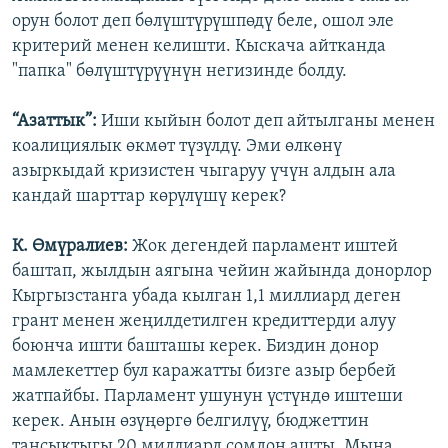
орун болот деп бөлүштүрүшпөдү беле, ошол эле
критерий менен келишти. Кыскача айтканда
"папка" бөлүштүрүүнүн негизинде болду.
“Азаттык”:
Иши кыйын болот деп айтылганы менен
коалициялык өкмөт түзүлдү. Эми өлкөнү
азыркыдай кризистен чыгаруу үчүн алдын ала
кандай шарттар көрүлүшү керек?
К. Өмүралиев:
Жок дегендей парламент иштей
баштап, жылдын аягына чейин жайында донорлор
Кыргызстанга убада кылган 1,1 миллиард деген
грант менен жеңилдетилген кредиттерди алуу
боюнча ишти башташы керек. Биздин донор
мамлекеттер бул каражатты бизге азыр бербей
жатпайбы. Парламент ушунун үстүндө иштеши
керек. Анын өзүңөргө белгилүү, бюджеттин
таңсыктыгы 20 миллиард сомдон ашты. Мына