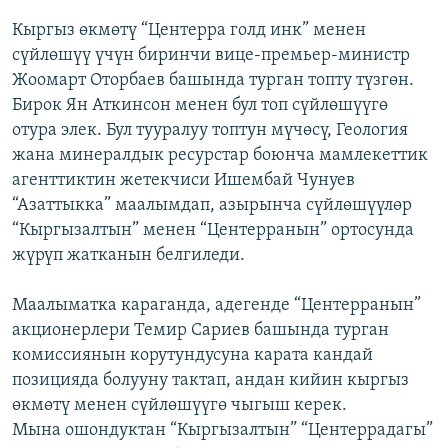
Кыргыз өкмөтү “Центерра голд инк” менен
сүйлөшүү үчүн биринчи вице-премьер-министр
Жоомарт Оторбаев башында турган топту түзгөн.
Бирок Ян Аткинсон менен бул топ сүйлөшүүгө
отура элек. Бул тууралуу топтун мүчөсү, Геология
жана минералдык ресурстар боюнча мамлекеттик
агенттиктин жетекчиси Ишембай Чунуев
“Азаттыкка” маалымдап, азырынча сүйлөшүүлөр
“Кыргызалтын” менен “Центерранын” ортосунда
жүрүп жатканын белгиледи.
Маалыматка караганда, адегенде “Центерранын”
акционерлери Темир Сариев башында турган
комиссиянын корутундусуна карата кандай
позицияда болууну тактап, андан кийин кыргыз
өкмөтү менен сүйлөшүүгө чыгыш керек.
Мына ошондуктан “Кыргызалтын” “Центеррадагы”