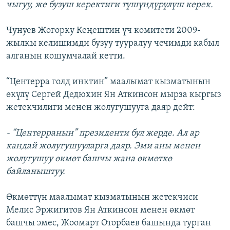
чыгуу, же бузуш керектиги түшүндүрүлүш керек.
Чунуев Жогорку Кеңештин үч комитети 2009-
жылкы келишимди бузуу тууралуу чечимди кабыл
алганын кошумчалай кетти.
“Центерра голд инктин” маалымат кызматынын
өкүлү Сергей Дедюхин Ян Аткинсон мырза кыргыз
жетекчилиги менен жолугушууга даяр дейт:
- “Центерранын” президенти бул жерде. Ал ар
кандай жолугушууларга даяр. Эми аны менен
жолугушуу өкмөт башчы жана өкмөткө
байланыштуу.
Өкмөттүн маалымат кызматынын жетекчиси
Мелис Эржигитов Ян Аткинсон менен өкмөт
башчы эмес, Жоомарт Оторбаев башында турган