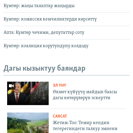
Кумтөр: жаңы талаптар жаңырды
Кумтөр: комиссия кемчиликтерди көрсөттү
Апта: Кумтөр чечими, депутаттар соту
Кумтөр: коалиция корутундуну колдоду
Дагы кызыктуу баяндар
ЭЛ ҮНҮ
Өкмөт күйүүчү майдын баасы
дагы көтөрүлөрүн эскертти
САЯСАТ
Жетим-Тоо: Темир кендин
тегерегиндеги талкуу эмнени