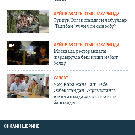
ДҮЙНӨ АЗАТТЫКТЫН НАЗАРЫНДА
Түндүк Ооганстандагы чабуулдар
"Талибан" үчүн чоң сынообу?
ДҮЙНӨ АЗАТТЫКТЫН НАЗАРЫНДА
Москвада ресторандагы
жардырууда беш киши набыт
болду
САЯСАТ
Чоң-Кара жана Таш-Төбө:
Өзбекстандан Кыргызстанга
өткөн айылдарда каттоо иши
башталды
ОНЛАЙН ШЕРИНЕ