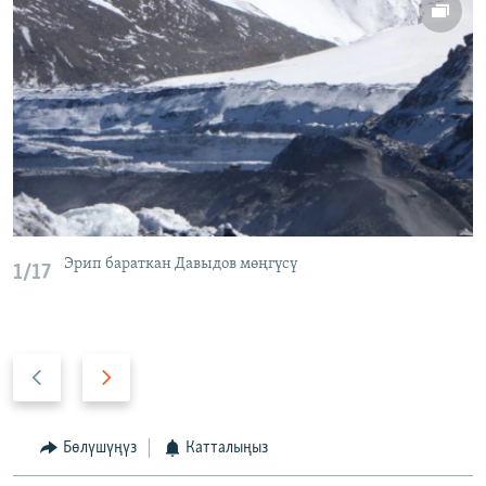
Эрип бараткан Давыдов мөңгүсү
1/17
А
А
р
л
т
д
к
ы
Бөлүшүңүз
Катталыңыз
а
г