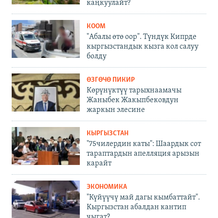
каңкуулайт?
КООМ
"Абалы өтө оор". Түндүк Кипрде
кыргызстандык кызга кол салуу
болду
ӨЗГӨЧӨ ПИКИР
Көрүнүктүү тарыхнаамачы
Жаныбек Жакыпбековдун
жаркын элесине
КЫРГЫЗСТАН
"75чилердин каты": Шаардык сот
тараптардын апелляция арызын
карайт
ЭКОНОМИКА
"Күйүүчү май дагы кымбаттайт".
Кыргызстан абалдан кантип
чыгат?