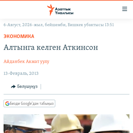
Линктер
Мазмунга
өтүңүз
6-Август, 2026-жыл, бейшемби, Бишкек убактысы 13:51
Навигацияга
ЖАҢЫЛЫКТАР
өтүңүз
ЭКОНОМИКА
КЫРГЫЗСТАН
Издөөгө
Алтынга келген Аткинсон
салыңыз
ДҮЙНӨ
КЫРГЫЗСТАН
Айданбек Акмат уулу
УКРАИНА
САЯСАТ
ДҮЙНӨ
13-Февраль, 2013
АТАЙЫН ИЛИКТӨӨ
ЭКОНОМИКА
БОРБОР АЗИЯ
ТВ ПРОГРАММАЛАР
МАДАНИЯТ
Бөлүшүңүз
ПОДКАСТ
БҮГҮН АЗАТТЫКТА
Бизди Google'дан табыңыз
ӨЗГӨЧӨ ПИКИР
ЭКСПЕРТТЕР ТАЛДАЙТ
БИЗ ЖАНА ДҮЙНӨ
Русский
ДАНИСТЕ