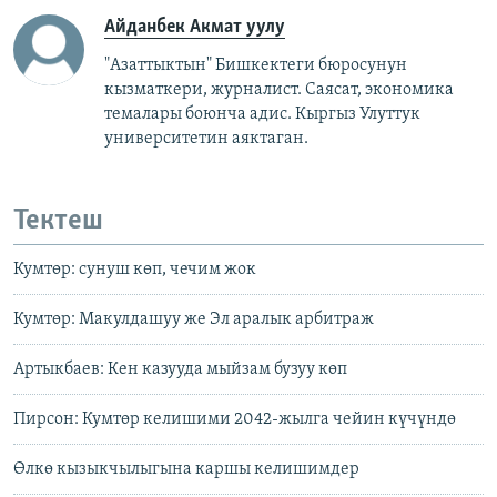
а
Айданбек Акмат уулу
"Азаттыктын" Бишкектеги бюросунун
кызматкери, журналист. Саясат, экономика
темалары боюнча адис. Кыргыз Улуттук
университетин аяктаган.
Тектеш
Кумтөр: сунуш көп, чечим жок
Кумтөр: Макулдашуу же Эл аралык арбитраж
Артыкбаев: Кен казууда мыйзам бузуу көп
Пирсон: Кумтөр келишими 2042-жылга чейин күчүндө
Өлкө кызыкчылыгына каршы келишимдер