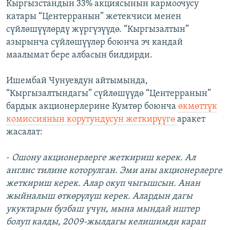
Кыргызстандын 33% акциясынын кармоочусу
катары “Центерранын” жетекчиси менен
сүйлөшүүлөрдү жүргүзүүдө. “Кыргызалтын”
азырынча сүйлөшүүлөр боюнча эч кандай
маалымат бере албасын билдирди.
Ишембай Чунуевдун айтымында,
“Кыргызалтындагы” сүйлөшүүдө “Центерранын”
бардык акционерлерине Кумтөр боюнча
өкмөттүк
комиссиянын корутундусун жеткирүүгө
аракет
жасалат:
-
Ошону акционерлерге жеткириш керек. Ал
англис тилине которулган. Эми аны акционерлерге
жеткириш керек. Алар окуп чыгышсын. Анан
жыйналыш өткөрүлүш керек. Алардын дагы
укуктарын бузбаш үчүн, мына мындай иштер
болуп калды, 2009-жылдагы келишимди карап