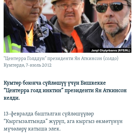
ОНЛАЙН ШЕРИНЕ
ЭЖЕ-СИҢДИЛЕР
АЗАТТЫК+
ЫҢГАЙСЫЗ СУРООЛОР
ЭЕ/АРнун бардык сайттары
"Центерра Голддун" президенти Ян Аткинсон (солдо)
Кумтөрдө, 7-июль 2012
Кумтөр боюнча сүйлөшүү үчүн Бишкекке
“Центерра голд инктин” президенти Ян Аткинсон
келди.
13-февралда башталган сүйлөшүүлөр
“Кыргызалтында” жүрүп, ага кыргыз өкмөтүнүн
мүчөлөрү катыша элек.