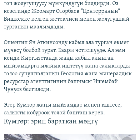
топ жолугушуусу мүмкүндүгүн билдирди. Өз
кезегинде Жоомарт Оторбаев “Центерранын”
Бишкекке келген жетекчиси менен жолугушпай
турганын маалымдады.
Ошентип Ян Аткинсонду кабыл ала турган өкмөт
мүчөсү болбой турат. Баары четтешүүдө. Ал эми
кенди Кыргызстанда жаңы кабыл алынган
мыйзамдарга ылайык иштетүү жана салыктарды
төлөө сунушталганын Геология жана минералдык
ресурстар агенттигинин башчысы Ишембай
Чунуев белгиледи.
Эгер Кумтөр жаңы мыйзамдар менен иштесе,
салыкты көбүрөөк төлөй башташ керек.
Кумтөр: эрип бараткан мөңгү