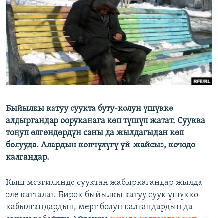
ОНЛАЙН ШЕРИНЕ
ЭЖЕ-СИҢДИЛЕР
АЗАТТЫК+
ЫҢГАЙСЫЗ СУРООЛОР
ЭЕ/АРнун бардык сайттары
Быйылкы катуу суукта буту-колун үшүккө
алдыргандар ооруканага көп түшүп жатат. Суукка
тоңуп өлгөндөрдүн саны да жылдагыдан көп
болууда. Алардын көпчүлүгү үй-жайсыз, көчөдө
калгандар.
Кыш мезгилинде сууктан жабыркагандар жылда
эле катталат. Бирок быйылкы катуу суук үшүккө
кабылгандардын, мерт болуп калгандардын да