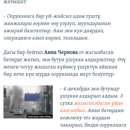
жатышат:
-
Ооруканага бир үй-жайсыз адам түштү,
манжалары өзүнөн-өзү үзүлүп, муундарынан
ажырай баштаптыр. Аны эки күн даярдап,
операцияга алып кирип, тазаладык.
Дагы бир бейтап
Анна Чернова
от жагылбаган
батирде жатып, эки бутун үшүккө алдырыптыр. Өзү
менен чогуу жашаган күйөөсү үшүктүн айынан
бир нече күн мурда ооруканада мерт болуптур:
-
4-декабрда эки бутумду
үшүккө алдырып алдым. 3
сутка
жылытылбаган үйдө
калганбыз
. Анан батирдин
кожоюну тез жардам
чакырып, бизди ооруканага