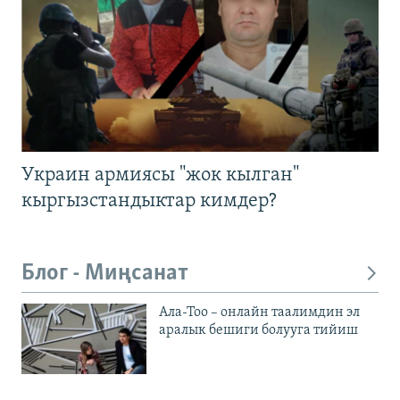
Украин армиясы "жок кылган"
кыргызстандыктар кимдер?
Блог - Миңсанат
Ала-Тоо – онлайн таалимдин эл
аралык бешиги болууга тийиш