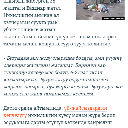
алдырып жиберген 38
жаштагы
Бахтияр
жатат.
Ичкиликтин айынан ал
кычыраган суукта узак
убакыт эшикте жатып
калган. Анын айынан үшүп кеткен манжаларын
таманы менен кошуп кесүүгө туура келиптир.
-
Бутумдан эки жолу операция болдум, эми үчүнчү
операция жасаганы жатышат. Биринчи кар
түшкөндө көчөдө мас болуп, 6-7 саат уктап
калыптырмын. Бутум катуу ооруганынан тез
жардам чакырып, бул жерге келдим. Бутумдун эки
манжасын жана таманымды кесишти.
Дарыгердин айтымында,
үй-жайсыздардын
көпчүлүгү
ичкиликтин күүсү менен жүрө берип,
ооруканага дарты өтүшүп кеткенде кайрылып