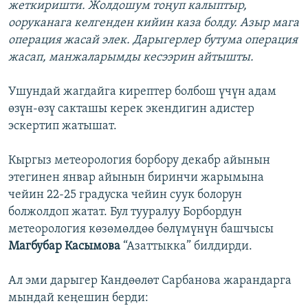
жеткиришти. Жолдошум тоңуп калыптыр,
ооруканага келгенден кийин каза болду. Азыр мага
операция жасай элек. Дарыгерлер бутума операция
жасап, манжаларымды кесээрин айтышты.
Ушундай жагдайга кирептер болбош үчүн адам
өзүн-өзү сакташы керек экендигин адистер
эскертип жатышат.
Кыргыз метеорология борбору декабр айынын
этегинен январ айынын биринчи жарымына
чейин 22-25 градуска чейин суук болорун
болжолдоп жатат. Бул тууралуу Борбордун
метеорология көзөмөлдөө бөлүмүнүн башчысы
Магбубар Касымова
“Азаттыкка” билдирди.
Ал эми дарыгер Кандөөлөт Сарбанова жарандарга
мындай кеңешин берди: