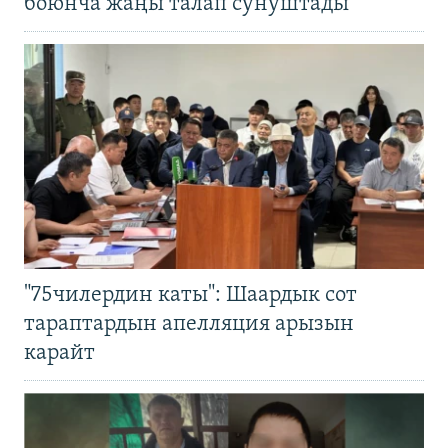
боюнча жаңы талап сунуштады
"75чилердин каты": Шаардык сот
тараптардын апелляция арызын
карайт