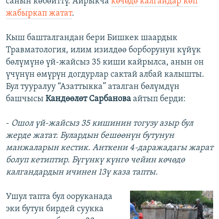
санын көбөйттү. Айрыкча
көчөдө калгандар көп
жабыркап жатат
.
Кыш башталгандан бери Бишкек шаардык
Травматология, илим изилдөө борборунун күйүк
бөлүмүнө үй-жайсыз 35 киши кайрылса, анын он
үчүнүн өмүрүн догдурлар сактай албай калышты.
Бул тууралуу “Азаттыкка” аталган бөлүмдүн
башчысы
Кандөөлөт Сарбанова
айтып берди:
-
Ошол үй-жайсыз 35 кишинин тогузу азыр бул
жерде жатат. Булардын бешөөнүн бутунун
манжаларын кестик. Анткени 4-даражадагы жарат
болуп кетиптир. Бүгүнкү күнгө чейин көчөдө
калгандардын ичинен 13ү каза тапты.
Ушул тапта бул ооруканада
эки бутун бирдей суукка