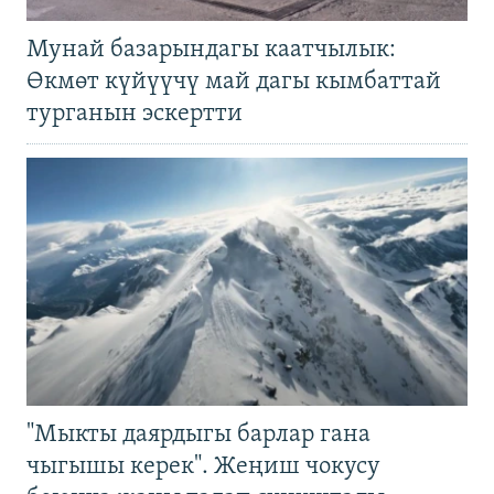
Мунай базарындагы каатчылык:
Өкмөт күйүүчү май дагы кымбаттай
турганын эскертти
"Мыкты даярдыгы барлар гана
чыгышы керек". Жеңиш чокусу