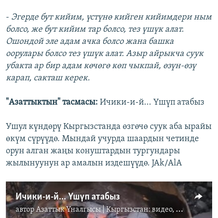
-
Эгерде бут кийим, үстүнө кийген кийимдери ным
болсо, же бут кийим тар болсо, тез үшүк алат.
Ошондой эле адам ачка болсо жана башка
оорулары болсо тез үшүк алат. Азыр айрыкча суук
убакта ар бир адам көчөгө көп чыкпай, өзүн-өзү
карап, сакташ керек.
"Азаттыктын" тасмасы:
Ичики-и-й... Үшүп атабыз
Ушул күндөрү Кыргызстанда өзгөчө суук аба ырайы
өкүм сүрүүдө. Мындай учурда шаардын четинде
орун алган жаңы конуштардын тургундары
жылынуунун ар амалын издешүүдө. JAk/AlA
Ичики-и-й... Үшүп атабыз
автор
Азаттык Үналгысы | Кыргызстан: видео, фото, кабарлар