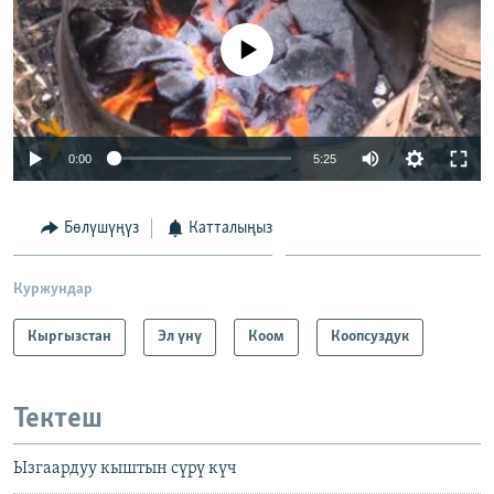
No media source currently available
0:00
5:25
Бөлүшүңүз
Катталыңыз
Куржундар
Кыргызстан
Эл үнү
Коом
Коопсуздук
Тектеш
Ызгаардуу кыштын сүрү күч