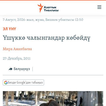
Линктер
Мазмунга
өтүңүз
7-Август, 2026-жыл, жума, Бишкек убактысы 12:50
Навигацияга
ЖАҢЫЛЫКТАР
өтүңүз
ЭЛ ҮНҮ
КЫРГЫЗСТАН
Издөөгө
Үшүккө чалынгандар көбөйдү
салыңыз
ДҮЙНӨ
КЫРГЫЗСТАН
Мира Аманбаева
УКРАИНА
САЯСАТ
ДҮЙНӨ
27-Декабрь, 2011
АТАЙЫН ИЛИКТӨӨ
ЭКОНОМИКА
БОРБОР АЗИЯ
ТВ ПРОГРАММАЛАР
МАДАНИЯТ
Бөлүшүңүз
ПОДКАСТ
БҮГҮН АЗАТТЫКТА
Бизди Google'дан табыңыз
ӨЗГӨЧӨ ПИКИР
ЭКСПЕРТТЕР ТАЛДАЙТ
БИЗ ЖАНА ДҮЙНӨ
Русский
ДАНИСТЕ