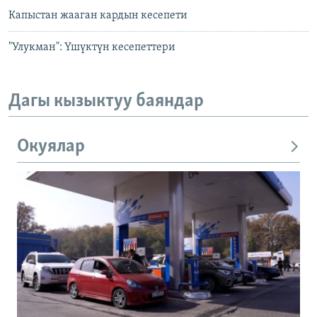
Капыстан жааган кардын кесепети
"Улукман": Үшүктүн кесепеттери
Дагы кызыктуу баяндар
Окуялар