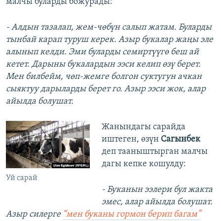
малчы буларды божурады:
- Алдын тазалап, жем-чөбүн салып жатам. Буларды
тынбай карап туруш керек. Азыр букалар жаңы эле
алынып келди. Эми буларды семиртүүгө беш ай
кетет. Дарыны букалардын ээси келип өзү берет.
Мен билбейм, чөп-жемге болгон суктугун ачкан
сыяктуу дарыларды берет го. Азыр ээси жок, алар
айылда болушат.
Жанындагы сарайда
иштеген, өзүн
Сагынбек
деп тааныштырган малчы
дагы кепке кошулду:
Уй сарай
- Буканын ээлери бул жакта
эмес, алар айылда болушат.
Азыр силерге
“мен буканы гормон берип багам”