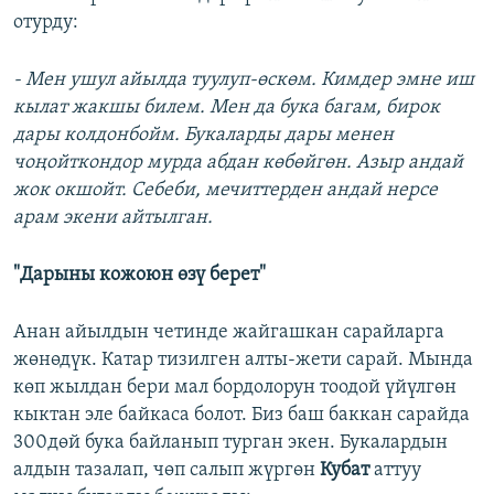
отурду:
- Мен ушул айылда туулуп-өскөм. Кимдер эмне иш
кылат жакшы билем. Мен да бука багам, бирок
дары колдонбойм. Букаларды дары менен
чоңойткондор мурда абдан көбөйгөн. Азыр андай
жок окшойт. Себеби, мечиттерден андай нерсе
арам экени айтылган.
"Дарыны кожоюн өзү берет"
Анан айылдын четинде жайгашкан сарайларга
жөнөдүк. Катар тизилген алты-жети сарай. Мында
көп жылдан бери мал бордолорун тоодой үйүлгөн
кыктан эле байкаса болот. Биз баш баккан сарайда
300дөй бука байланып турган экен. Букалардын
алдын тазалап, чөп салып жүргөн
Кубат
аттуу