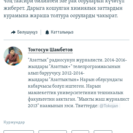
чоң таасири билинбей эле рак ооруларын күчөтүп
жиберет. Дарыга кошулган химиялык заттардын
курамына жараша толтура ооруларды чакырат.
Бөлүшүңүз
Катталыңыз
Токтосун Шамбетов
"Азаттык" радиосунун журналисти. 2014-2016-
жылдары "Азаттык+" телепрограммасынын
алып баруучусу. 2012-2014-
жылдары "Азаттыктын» Нарын облусундагы
кабарчысы болуп иштеген. Нарын
мамлекеттик университетинин техникалык
факультетин аяктаган. "Мыкты жаш журналист
@
Tokojan
2013" наамынын ээси. Твиттерде:
Куржундар