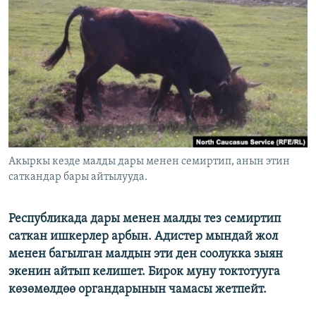
ОНЛАЙН ШЕРИНЕ
ЭЖЕ-СИҢДИЛЕР
АЗАТТЫК+
ЫҢГАЙСЫЗ СУРООЛОР
ЭЕ/АРнун бардык сайттары
Акыркы кезде малды дары менен семиртип, анын этин
саткандар бары айтылууда.
Республикада дары менен малды тез семиртип
саткан ишкерлер арбын. Адистер мындай жол
менен багылган малдын эти ден соолукка зыян
экенин айтып келишет. Бирок муну токтотууга
көзөмөлдөө органдарынын чамасы жетпейт.