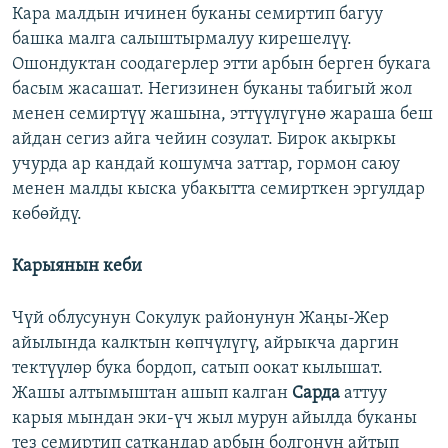
Кара малдын ичинен буканы семиртип багуу
башка малга салыштырмалуу кирешелүү.
Ошондуктан соодагерлер этти арбын берген букага
басым жасашат. Негизинен буканы табигый жол
менен семиртүү жашына, эттүүлүгүнө жараша беш
айдан сегиз айга чейин созулат. Бирок акыркы
учурда ар кандай кошумча заттар, гормон саюу
менен малды кыска убакытта семирткен эргулдар
көбөйдү.
Карыянын кеби
Чүй облусунун Сокулук районунун Жаңы-Жер
айылында калктын көпчүлүгү, айрыкча даргин
тектүүлөр бука бордоп, сатып оокат кылышат.
Жашы алтымыштан ашып калган
Сарда
аттуу
карыя мындан эки-үч жыл мурун айылда буканы
тез семиртип саткандар арбын болгонун айтып