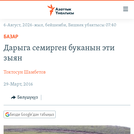
Линктер
Мазмунга
өтүңүз
6-Август, 2026-жыл, бейшемби, Бишкек убактысы 07:40
Навигацияга
ЖАҢЫЛЫКТАР
өтүңүз
БАЗАР
КЫРГЫЗСТАН
Издөөгө
Дарыга семирген буканын эти
салыңыз
ДҮЙНӨ
КЫРГЫЗСТАН
зыян
УКРАИНА
САЯСАТ
ДҮЙНӨ
Токтосун Шамбетов
АТАЙЫН ИЛИКТӨӨ
ЭКОНОМИКА
БОРБОР АЗИЯ
29-Март, 2016
ТВ ПРОГРАММАЛАР
МАДАНИЯТ
ПОДКАСТ
БҮГҮН АЗАТТЫКТА
Бөлүшүңүз
ӨЗГӨЧӨ ПИКИР
ЭКСПЕРТТЕР ТАЛДАЙТ
Бизди Google'дан табыңыз
БИЗ ЖАНА ДҮЙНӨ
Русский
ДАНИСТЕ