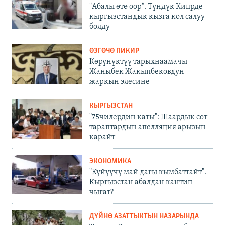
"Абалы өтө оор". Түндүк Кипрде
кыргызстандык кызга кол салуу
болду
ӨЗГӨЧӨ ПИКИР
Көрүнүктүү тарыхнаамачы
Жаныбек Жакыпбековдун
жаркын элесине
КЫРГЫЗСТАН
"75чилердин каты": Шаардык сот
тараптардын апелляция арызын
карайт
ЭКОНОМИКА
"Күйүүчү май дагы кымбаттайт".
Кыргызстан абалдан кантип
чыгат?
ДҮЙНӨ АЗАТТЫКТЫН НАЗАРЫНДА