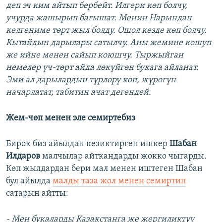
деп эч ким айтып бербейт. Илгери көп болчу,
учурда жашырып багышат. Менин Нарындан
келгениме төрт жыл болду. Ошол кезде көп болчу.
Кытайдын дарылары сатылчу. Аны жемине кошуп
же ийне менен сайып коюшчу. Тыржыйган
немелер үч-төрт айда лөкүйгөн букага айланат.
Эми ал дарылардын түрлөрү көп, жүрөгүн
начарлатат, табитин ачат дегендей.
Жем-чөп менен эле семиртебиз
Бирок биз айылдан кезиктирген ишкер
Шабан
Илдаров
малчылар айткандарды жокко чыгарды.
Көп жылдардан бери мал менен иштеген Шабан
бул айылда
малды таза жол менен семиртип
сатарын айтты:
- Мен букаларды Казакстанга же жергиликтүү