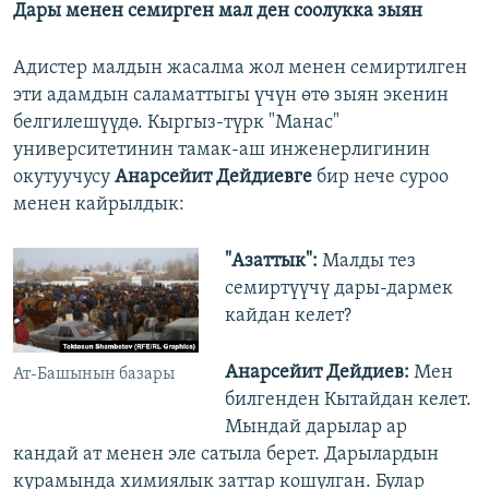
Дары менен семирген мал ден соолукка зыян
Адистер малдын жасалма жол менен семиртилген
эти адамдын саламаттыгы үчүн өтө зыян экенин
белгилешүүдө. Кыргыз-түрк "Манас"
университетинин тамак-аш инженерлигинин
окутуучусу
Анарсейит Дейдиевге
бир нече суроо
менен кайрылдык:
"Азаттык":
Малды тез
семиртүүчү дары-дармек
кайдан келет?
Анарсейит Дейдиев:
Мен
Ат-Башынын базары
билгенден Кытайдан келет.
Мындай дарылар ар
кандай ат менен эле сатыла берет. Дарылардын
курамында химиялык заттар кошулган. Булар