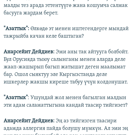
малды тез арада эттентүүгө жана кошумча салмак
басууга жардам берет.
"Азаттык":
Өлкөдө эт менен иштегендерге мындай
тажрыйба качан келе баштаган?
Анарсейит Дейдиев:
Эми аны так айтууга болбойт.
Бул Орусияда тыюу салынганы менен аларда деле
жаап-жашырып багып жатышат деген маалымат
бар. Ошол сыяктуу эле Кыргызстанда деле
ишкерлер жакшы киреше табуу үчүн колдонушат.
"Азаттык"
: Ушундай жол менен багылган малдын
эти адам саламаттыгына кандай таасир тийгизет?
Анарсейит Дейдиев:
Эң аз тийгизген таасири
адамда аллергия пайда болушу мүмкүн. Ал эми эң