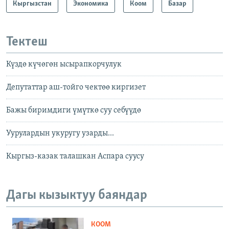
Кыргызстан
Экономика
Коом
Базар
Тектеш
Күздө күчөгөн ысырапкорчулук
Депутаттар аш-тойго чектөө киргизет
Бажы биримдиги үмүткө суу себүүдө
Уурулардын укуругу узарды...
Кыргыз-казак талашкан Аспара суусу
Дагы кызыктуу баяндар
КООМ