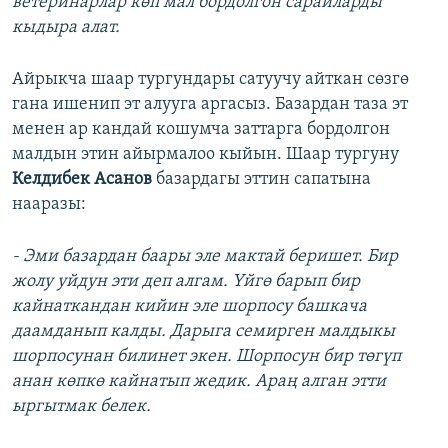
ветеринарлар көп мал бордолгон сарайларды
кыдыра алат.
Айрыкча шаар тургундары сатуучу айткан сөзгө
гана ишенип эт алууга аргасыз. Базардан таза эт
менен ар кандай кошумча заттарга бордолгон
малдын этин айырмалоо кыйын. Шаар тургуну
Келдибек Асанов
базардагы эттин сапатына
нааразы:
- Эми базардан баары эле мактай беришет. Бир
жолу уйдун эти деп алгам. Үйгө барып бир
кайнаткандан кийин эле шорпосу башкача
даамданып калды. Дарыга семирген малдыкы
шорпосунан билинет экен. Шорпосун бир төгүп
анан көпкө кайнатып жедик. Араң алган этти
ыргытмак белек.