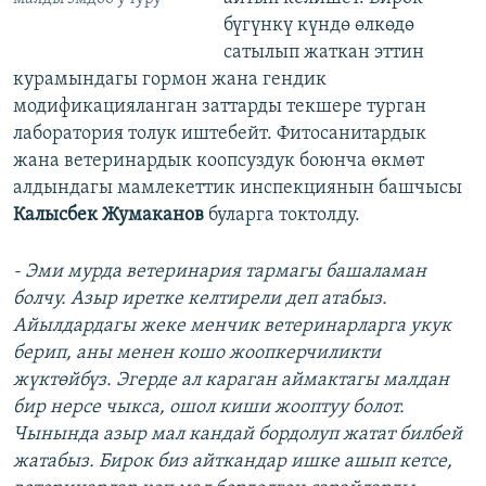
бүгүнкү күндө өлкөдө
сатылып жаткан эттин
курамындагы гормон жана гендик
модификацияланган заттарды текшере турган
лаборатория толук иштебейт. Фитосанитардык
жана ветеринардык коопсуздук боюнча өкмөт
алдындагы мамлекеттик инспекциянын башчысы
Калысбек Жумаканов
буларга токтолду.
- Эми мурда ветеринария тармагы башаламан
болчу. Азыр иретке келтирели деп атабыз.
Айылдардагы жеке менчик ветеринарларга укук
берип, аны менен кошо жоопкерчиликти
жүктөйбүз. Эгерде ал караган аймактагы малдан
бир нерсе чыкса, ошол киши жооптуу болот.
Чынында азыр мал кандай бордолуп жатат билбей
жатабыз. Бирок биз айткандар ишке ашып кетсе,