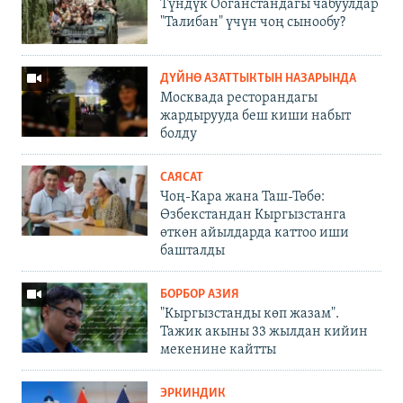
Түндүк Ооганстандагы чабуулдар
"Талибан" үчүн чоң сынообу?
ДҮЙНӨ АЗАТТЫКТЫН НАЗАРЫНДА
Москвада ресторандагы
жардырууда беш киши набыт
болду
САЯСАТ
Чоң-Кара жана Таш-Төбө:
Өзбекстандан Кыргызстанга
өткөн айылдарда каттоо иши
башталды
БОРБОР АЗИЯ
"Кыргызстанды көп жазам".
Тажик акыны 33 жылдан кийин
мекенине кайтты
ЭРКИНДИК