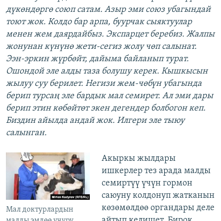
дүкөндөргө союп сатам. Азыр эми союз убагындай
тоют жок. Колдо бар арпа, буурчак сыяктуулар
менен жем даярдайбыз. Экспарцет беребиз. Жалпы
жонунан күнүнө жети-сегиз жолу чөп салынат.
Ээн-эркин жүрбөйт, дайыма байланып турат.
Ошондой эле алды таза болушу керек. Кышкысын
жылуу суу берилет. Негизи жем-чөбүн убагында
берип турсаң эле бардык мал семирет. Ал эми дары
берип этин көбөйтөт экен дегендер болбогон кеп.
Биздин айылда андай жок. Илгери эле тыюу
салынган.
Акыркы жылдары
ишкерлер тез арада малды
семиртүү үчүн гормон
саюуну колдонуп жатканын
көзөмөлдөө органдары деле
Мал доктурлардын
айтып келишет. Бирок
малды эмдөө учуру