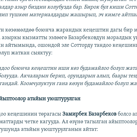
лдар азыр биздин колубузда бар. Бирок бул киши Сотт
ип түшкөн материалдарды жашырып, эч кимге айтпай
үн көзөмөлдөө боюнча жарандык кеңештин дагы бир м
а азыркы кызматты ээлөөгө Базарбековдун моралдык у
ын айтымында, ошондой эле Сотторду тандоо кеңешин
олуп жаткан сыяктуу:
андоо боюнча кеңештин иши көз будамайлоо болуп жата
болууда. Акчаларын берип, орундарын алып, баары тең 
гандай. Коомчулуктун гана көзүн будамайлоо болуп жа
айыптоолор атайын уюштурулган
доо кеңешинин төрагасы
Замирбек Базарбеков
болсо а
маттарды четке кагууда. Ал өзүнө тагылган айыптооло
тушунда атайын уюштурулганын айтат: