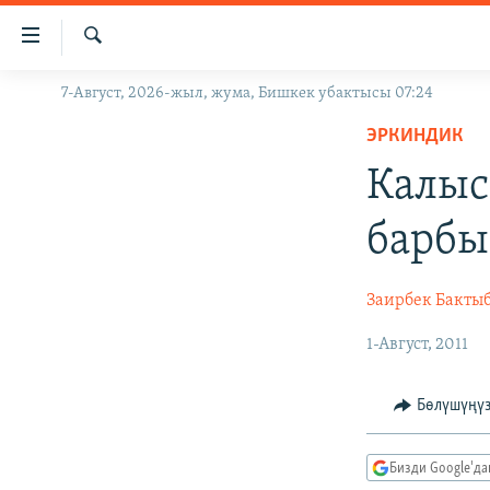
Линктер
Мазмунга
өтүңүз
Издөө
7-Август, 2026-жыл, жума, Бишкек убактысы 07:24
ЖАҢЫЛЫКТАР
Навигацияга
өтүңүз
ЭРКИНДИК
КЫРГЫЗСТАН
Издөөгө
Калыс
ДҮЙНӨ
КЫРГЫЗСТАН
салыңыз
УКРАИНА
САЯСАТ
ДҮЙНӨ
барбы
АТАЙЫН ИЛИКТӨӨ
ЭКОНОМИКА
БОРБОР АЗИЯ
ТВ ПРОГРАММАЛАР
МАДАНИЯТ
Заирбек Бакты
ПОДКАСТ
БҮГҮН АЗАТТЫКТА
1-Август, 2011
ӨЗГӨЧӨ ПИКИР
ЭКСПЕРТТЕР ТАЛДАЙТ
Бөлүшүңү
БИЗ ЖАНА ДҮЙНӨ
ДАНИСТЕ
Бизди Google'д