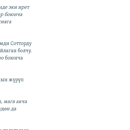
нде эки ирет
ер боюнча
сияга
мди Сотторду
йлаган болчу.
оо боюнча
кын жүрүп
, мага акча
үдөн да