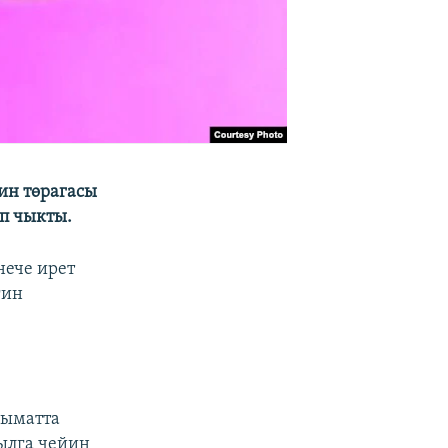
ин төрагасы
ып чыкты.
нече ирет
гин
лыматта
ылга чейин