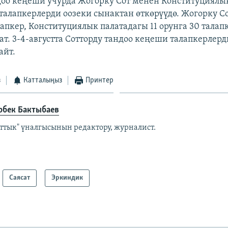
доо кеңеши учурда Жогорку Сот менен Конституциялы
талапкерлерди оозеки сынактан өткөрүүдө. Жогорку Со
лапкер, Конституциялык палатадагы 11 орунга 30 талап
т. 3-4-августта Сотторду тандоо кеңеши талапкерлерд
айт.
з
Катталыңыз
Принтер
рбек Бактыбаев
аттык" үналгысынын редактору, журналист.
Саясат
Эркиндик