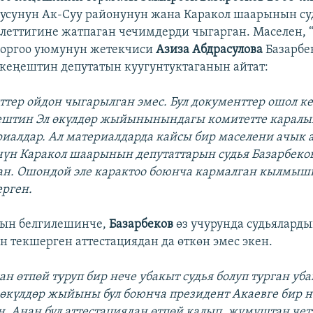
усунун Ак-Суу районунун жана Каракол шаарынын су
дилеттигине жатпаган чечимдерди чыгарган. Маселен,
коргоо уюмунун жетекчиси
Азиза Абдрасулова
Базарбе
кеңештин депутатын куугунтуктаганын айтат:
нттер ойдон чыгарылган эмес. Бул документтер ошол к
ештин Эл өкүлдөр жыйынынындагы комитетте каралы
иалдар. Ал материалдарда кайсы бир маселени ачык 
чүн Каракол шаарынын депутаттарын судья Базарбеко
ан. Ошондой эле карактоо боюнча кармалган кылмыш
рген.
нын белгилешинче,
Базарбеков
өз учурунда судьялард
н текшерген аттестациядан да өткөн эмес экен.
ан өтпөй туруп бир нече убакыт судья болуп турган уб
өкүлдөр жыйыны бул боюнча президент Акаевге бир н
 Анан бул аттестациядан өтпөй калып, жумуштан чет