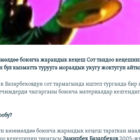
өмөлдөө боюнча жарандык кеңеш Сот тандоо кеңешин
н бул кызматта турууга моралдык укугу жоктугун айт
к Базарбековдун сот тармагында иштеп турганда бир 
ечимдерди чыгарганы боюнча материалдар келгенди
.
ообу?
үн көзөмөлдөө боюнча жарандык кеңеш тараткан маа
доо кеңешинин төрагасы
Замирбек Базарбеков
2005-ж