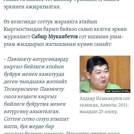
эркинен ажыратылган.
Өз кезегинде соттук жараянга атайын
Кыргызстандан барып байкоо салып келген эркин
журналист
Сабыр Муканбетов
сот ишинин улам-
улам жылдырып жатышынан күмөн санайт:
- Павлюкту өлтүргөндөрдү
кыргыз бийлиги атайын
буйрук менен каматууда
деген чындыкка жатпайт.
Тескерисинче Павлюкту
ошол кездеги кыргыз
Алдаяр Исманкулов сот
бийлиги буйрутма менен
залында, Алматы, 2011-
өлтүргөнү аныкталган.
жылдын 27-июну.
Соттон сотко созуп атышат
ишти, бул жерде бир