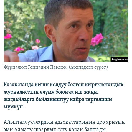
ОНЛАЙН ШЕРИНЕ
ЭЖЕ-СИҢДИЛЕР
АЗАТТЫК+
ЫҢГАЙСЫЗ СУРООЛОР
ЭЕ/АРнун бардык сайттары
Журналист Геннадий Павлюк. (Архивдеги сүрөт.)
Казакстанда киши колдуу болгон кыргызстандык
журналисттин өлүмү боюнча иш жаңы
жагдайларга байланыштуу кайра тергелиши
мүмкүн.
Айыпталуучулардын адвокаттарынын доо арызын
эми Алматы шаардык соту карай баштады.