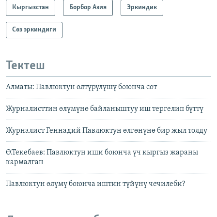
Кыргызстан
Борбор Азия
Эркиндик
Сөз эркиндиги
Тектеш
Алматы: Павлюктун өлтүрүлүшү боюнча сот
Журналисттин өлүмүнө байланыштуу иш тергелип бүттү
Журналист Геннадий Павлюктун өлгөнүнө бир жыл толду
Ө.Текебаев: Павлюктун иши боюнча үч кыргыз жараны
кармалган
Павлюктун өлүмү боюнча иштин түйүнү чечилеби?