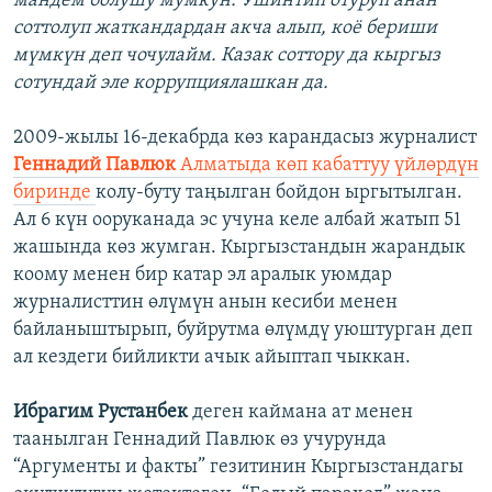
мандем болушу мумкун. Ушинтип отуруп анан
соттолуп жаткандардан акча алып, коё бериши
мүмкүн деп чочулайм. Казак соттору да кыргыз
сотундай эле коррупциялашкан да.
2009-жылы 16-декабрда көз карандасыз журналист
Геннадий Павлюк
Алматыда көп кабаттуу үйлөрдүн
биринде
колу-буту таңылган бойдон ыргытылган.
Ал 6 күн ооруканада эс учуна келе албай жатып 51
жашында көз жумган. Кыргызстандын жарандык
коому менен бир катар эл аралык уюмдар
журналисттин өлүмүн анын кесиби менен
байланыштырып, буйрутма өлүмдү уюштурган деп
ал кездеги бийликти ачык айыптап чыккан.
Ибрагим Рустанбек
деген каймана ат менен
таанылган Геннадий Павлюк өз учурунда
“Аргументы и факты” гезитинин Кыргызстандагы