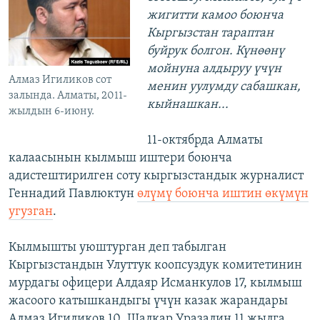
жигитти камоо боюнча
Кыргызстан тараптан
буйрук болгон. Күнөөнү
мойнуна алдыруу үчүн
Алмаз Игиликов сот
менин уулумду сабашкан,
залында. Алматы, 2011-
кыйнашкан...
жылдын 6-июну.
11-октябрда Алматы
калаасынын кылмыш иштери боюнча
адистештирилген соту кыргызстандык журналист
Геннадий Павлюктун
өлүмү боюнча иштин өкүмүн
угузган
.
Кылмышты уюштурган деп табылган
Кыргызстандын Улуттук коопсуздук комитетинин
мурдагы офицери Алдаяр Исманкулов 17, кылмыш
жасоого катышкандыгы үчүн казак жарандары
Алмаз Игиликов 10, Шалкар Уразалин 11 жылга