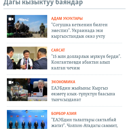
Дагы кызыктуу баяндар
АДАМ УКУКТАРЫ
"Согушка кеткенин билген
эмеспиз". Украинада эки
кыргызстандык окко учту
САЯСАТ
"15 млн долларлык мүлкүн берди".
Конгантиевди абактан алып
калган чечим
ЭКОНОМИКА
ЕАЭБдин жыйыны: Кыргыз
өкмөтү азык-түлүктүн баасына
тынчсызданат
БОРБОР АЗИЯ
"ЕАЭБдин талаптары сакталбай
жатат". Чолпон-Атадагы саммит,