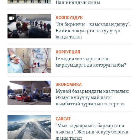
Пашиняндын сыны
КООПСУЗДУК
"Эң биринчи – камсыздандыруу".
Бийик чокуларга чыгуу үчүн
жаңы талап
КОРРУПЦИЯ
Гемодиализ чыры: акча
маркумдарга да которулганбы?
ЭКОНОМИКА
Мунай базарындагы каатчылык:
Өкмөт күйүүчү май дагы
кымбаттай турганын эскертти
САЯСАТ
"Мыкты даярдыгы барлар гана
чыксын". Жеңиш чокусу боюнча
жаңы талап