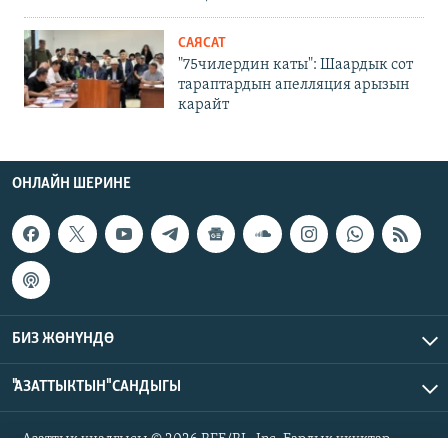
САЯСАТ
"75чилердин каты": Шаардык сот
тараптардын апелляция арызын
карайт
ОНЛАЙН ШЕРИНЕ
БИЗ ЖӨНҮНДӨ
"АЗАТТЫКТЫН" САНДЫГЫ
Азаттык үналгысы © 2026 RFE/RL, Inc. Бардык укуктар