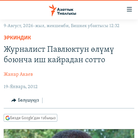
Линктер
Мазмунга
өтүңүз
9-Август, 2026-жыл, жекшемби, Бишкек убактысы 12:32
Навигацияга
ЖАҢЫЛЫКТАР
өтүңүз
ЭРКИНДИК
КЫРГЫЗСТАН
Издөөгө
Журналист Павлюктун өлүмү
салыңыз
ДҮЙНӨ
КЫРГЫЗСТАН
боюнча иш кайрадан сотто
УКРАИНА
САЯСАТ
ДҮЙНӨ
Жанар Акаев
АТАЙЫН ИЛИКТӨӨ
ЭКОНОМИКА
БОРБОР АЗИЯ
19-Январь, 2012
ТВ ПРОГРАММАЛАР
МАДАНИЯТ
ПОДКАСТ
БҮГҮН АЗАТТЫКТА
Бөлүшүңүз
ӨЗГӨЧӨ ПИКИР
ЭКСПЕРТТЕР ТАЛДАЙТ
Бизди Google'дан табыңыз
БИЗ ЖАНА ДҮЙНӨ
Русский
ДАНИСТЕ