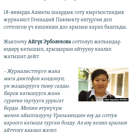
18-январда Алматы шаардык соту кыргызстандык
журналист Геннадий Павлюкту өлтүргөн деп
соттолгон үч кишинин доо арызын карап баштады.
Жактоочу
Айгүл Эрболекова
соттолуп жаткандар
өздөрү катышып, арыздарын айтууну каалап
жатышат дейт:
- Журналисттерге жана
мага диктофон колдонуп,
үн жаздырууга тыюу салды.
Бирок катышууга жана
сүрөткө тартууга уруксат
берди. Менин өтүнүчүм
менен айыпталуучу Уразалиндин өзү да соттук
кароого катыша турган болду. Ал өзү келип арызын
айтууну каалап жатат.