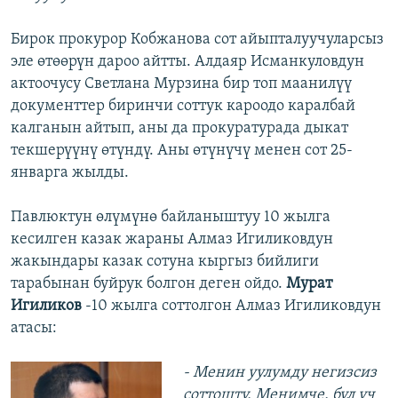
Бирок прокурор Кобжанова сот айыпталуучуларсыз
эле өтөөрүн дароо айтты. Алдаяр Исманкуловдун
актоочусу Светлана Мурзина бир топ маанилүү
документтер биринчи соттук кароодо каралбай
калганын айтып, аны да прокуратурада дыкат
текшерүүнү өтүндү. Аны өтүнүчү менен сот 25-
январга жылды.
Павлюктун өлүмүнө байланыштуу 10 жылга
кесилген казак жараны Алмаз Игиликовдун
жакындары казак сотуна кыргыз бийлиги
тарабынан буйрук болгон деген ойдо.
Мурат
Игиликов
-10 жылга соттолгон Алмаз Игиликовдун
атасы:
- Менин уулумду негизсиз
соттошту. Менимче, бул үч