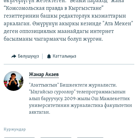
өкүлчүлүгүн жетектеген. “Белый параход” жана
“Комсомольская правда в Кыргызстане”
гезиттеринин башкы редакторлук кызматтарын
аркалаган. Өмүрүнүн акыркы кезинде "Ата Мекен"
деген оппозициялык маанайдагы интернет
басылманы чыгармакчы болуп жүргөн.
Бөлүшүңүз
Катталыңыз
Жанар Акаев
"Азаттыктын" Бишкектеги журналисти.
"Ыңгайсыз суроолор" телепрограммасынын
алып баруучусу. 2009-жылы Ош Мамлекеттик
университетинин журналистика факультетин
аяктаган.
Куржундар