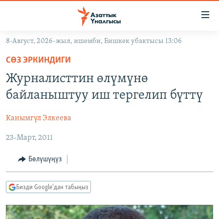
Линктер
Мазмунга
өтүңүз
8-Август, 2026-жыл, ишемби, Бишкек убактысы 13:06
Навигацияга
ЖАҢЫЛЫКТАР
өтүңүз
СӨЗ ЭРКИНДИГИ
КЫРГЫЗСТАН
Издөөгө
Журналисттин өлүмүнө
салыңыз
ДҮЙНӨ
КЫРГЫЗСТАН
байланыштуу иш тергелип бүттү
УКРАИНА
САЯСАТ
ДҮЙНӨ
Канымгүл Элкеева
АТАЙЫН ИЛИКТӨӨ
ЭКОНОМИКА
БОРБОР АЗИЯ
23-Март, 2011
ТВ ПРОГРАММАЛАР
МАДАНИЯТ
ПОДКАСТ
БҮГҮН АЗАТТЫКТА
Бөлүшүңүз
ӨЗГӨЧӨ ПИКИР
ЭКСПЕРТТЕР ТАЛДАЙТ
Бизди Google'дан табыңыз
БИЗ ЖАНА ДҮЙНӨ
Русский
ДАНИСТЕ