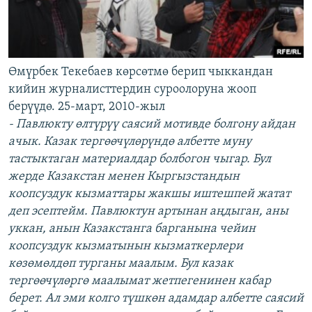
Өмүрбек Текебаев көрсөтмө берип чыккандан
кийин журналисттердин суроолоруна жооп
берүүдө. 25-март, 2010-жыл
- Павлюкту өлтүрүү саясий мотивде болгону айдан
ачык. Казак тергөөчүлөрүндө албетте муну
тастыктаган материалдар болбогон чыгар. Бул
жерде Казакстан менен Кыргызстандын
коопсуздук кызматтары жакшы иштешпей жатат
деп эсептейм. Павлюктун артынан аңдыган, аны
уккан, анын Казакстанга барганына чейин
коопсуздук кызматынын кызматкерлери
көзөмөлдөп турганы маалым. Бул казак
тергөөчүлөргө маалымат жетпегенинен кабар
берет. Ал эми колго түшкөн адамдар албетте саясий