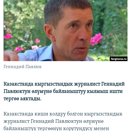
ОНЛАЙН ШЕРИНЕ
ЭЖЕ-СИҢДИЛЕР
АЗАТТЫК+
ЫҢГАЙСЫЗ СУРООЛОР
ЭЕ/АРнун бардык сайттары
Геннадий Павлюк
Казакстанда кыргызстандык журналист Геннадий
Павлюктун өлүмүнө байланыштуу кылмыш ишти
тергөө аяктады.
Казакстанда киши колдуу болгон кыргызстандык
журналист Геннадий Павлюктун өлүмүнө
байланыштуу тергөөнүн корутундусу менен