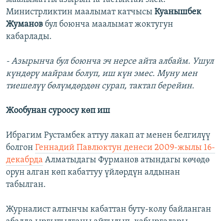
Министрликтин маалымат катчысы
Куанышбек
Жуманов
бул боюнча маалымат жоктугун
кабарлады.
- Азырынча бул боюнча эч нерсе айта албайм. Ушул
күндөрү майрам болуп, иш күн эмес. Муну мен
тиешелүү бөлүмдөрдөн сурап, тактап берейин.
Жообунан суроосу көп иш
Ибрагим Рустамбек аттуу лакап ат менен белгилүү
болгон
Геннадий Павлюктун денеси 2009-жылы 16-
декабрда
Алматыдагы Фурманов атындагы көчөдө
орун алган көп кабаттуу үйлөрдүн алдынан
табылган.
Журналист алтынчы кабаттан буту-колу байланган