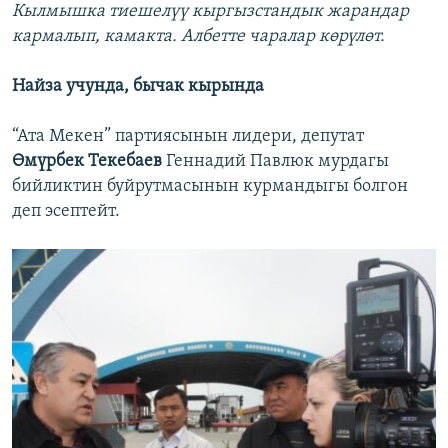
Кылмышка тиешелүү кыргызстандык жарандар
кармалып, камакта. Албетте чаралар көрүлөт.
Найза учунда, бычак кырында
“Ата Мекен” партиясынын лидери, депутат
Өмүрбек Текебаев
Геннадий Павлюк мурдагы
бийликтин буйрутмасынын курмандыгы болгон
деп эсептейт.