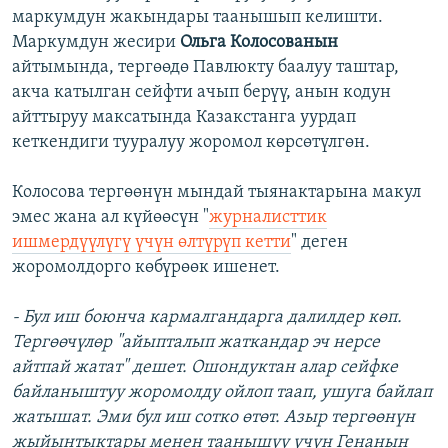
маркумдун жакындары таанышып келишти.
Маркумдун жесири
Ольга Колосованын
айтымында, тергөөдө Павлюкту баалуу таштар,
акча катылган сейфти ачып берүү, анын кодун
айттыруу максатында Казакстанга уурдап
кеткендиги тууралуу жоромол көрсөтүлгөн.
Колосова тергөөнүн мындай тыянактарына макул
эмес жана ал күйөөсүн "
журналисттик
ишмердүүлүгү үчүн өлтүрүп кетти
" деген
жоромолдорго көбүрөөк ишенет.
- Бул иш боюнча кармалгандарга далилдер көп.
Тергөөчүлөр "айыпталып жаткандар эч нерсе
айтпай жатат" дешет. Ошондуктан алар сейфке
байланыштуу жоромолду ойлоп таап, ушуга байлап
жатышат. Эми бул иш сотко өтөт. Азыр тергөөнүн
жыйынтыктары менен таанышуу үчүн Генанын