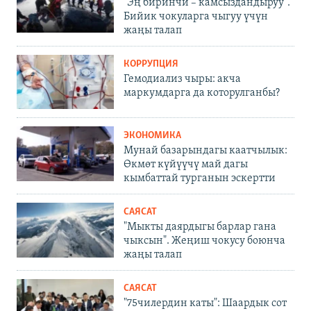
"Эң биринчи – камсыздандыруу".
Бийик чокуларга чыгуу үчүн
жаңы талап
КОРРУПЦИЯ
Гемодиализ чыры: акча
маркумдарга да которулганбы?
ЭКОНОМИКА
Мунай базарындагы каатчылык:
Өкмөт күйүүчү май дагы
кымбаттай турганын эскертти
САЯСАТ
"Мыкты даярдыгы барлар гана
чыксын". Жеңиш чокусу боюнча
жаңы талап
САЯСАТ
"75чилердин каты": Шаардык сот