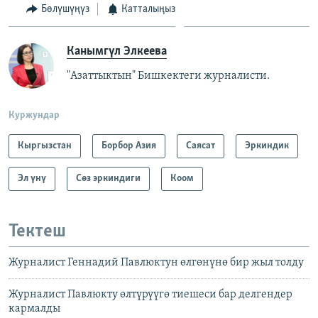
Бөлүшүңүз
Катталыңыз
Канымгүл Элкеева
"Азаттыктын" Бишкектеги журналисти.
Куржундар
Кыргызстан
Борбор Азия
Саясат
Эркиндик
Эл үнү
Сөз эркиндиги
Коом
Тектеш
Журналист Геннадий Павлюктун өлгөнүнө бир жыл толду
Журналист Павлюкту өлтүрүүгө тиешеси бар делгендер
кармалды