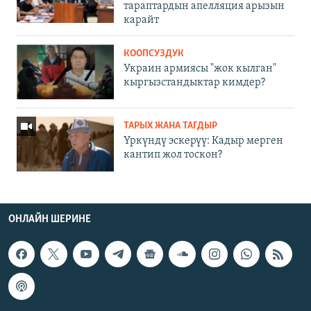
тараптардын апелляция арызын
карайт
КООПСУЗДУК
Украин армиясы "жок кылган"
кыргызстандыктар кимдер?
ТАРЫХ ЖАНА ТАГДЫР
Үркүндү эскерүү: Кадыр мерген
кантип жол тоскон?
ОНЛАЙН ШЕРИНЕ