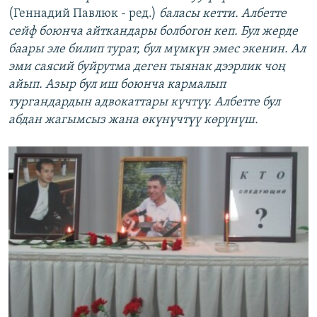
(Геннадий Павлюк - ред.)
баласы кетти. Албетте
сейф боюнча айткандары болбогон кеп. Бул жерде
баары эле билип турат, бул мүмкүн эмес экенин. Ал
эми саясий буйрутма деген тыянак дээрлик чоң
айып. Азыр бул иш боюнча кармалып
тургандардын адвокаттары күчтүү. Албетте бул
абдан жагымсыз жана өкүнүчтүү көрүнүш.