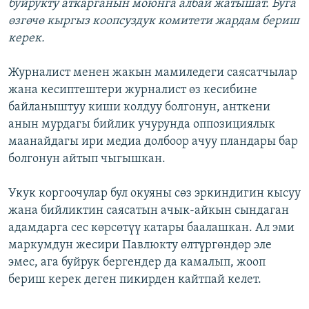
буйрукту аткарганын моюнга албай жатышат. Буга
өзгөчө кыргыз коопсуздук комитети жардам бериш
керек.
Журналист менен жакын мамиледеги саясатчылар
жана кесиптештери журналист өз кесибине
байланыштуу киши колдуу болгонун, анткени
анын мурдагы бийлик учурунда оппозициялык
маанайдагы ири медиа долбоор ачуу пландары бар
болгонун айтып чыгышкан.
Укук коргоочулар бул окуяны сөз эркиндигин кысуу
жана бийликтин саясатын ачык-айкын сындаган
адамдарга сес көрсөтүү катары баалашкан. Ал эми
маркумдун жесири Павлюкту өлтүргөндөр эле
эмес, ага буйрук бергендер да камалып, жооп
бериш керек деген пикирден кайтпай келет.