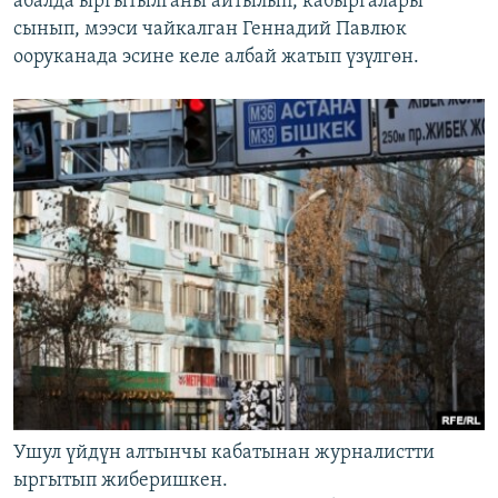
абалда ыргытылганы айтылып, кабыргалары
сынып, мээси чайкалган Геннадий Павлюк
ооруканада эсине келе албай жатып үзүлгөн.
Ушул үйдүн алтынчы кабатынан журналистти
ыргытып жиберишкен.