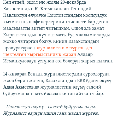
Көп өтпөй, ошол эле жылы 29-декабрда
Казакстандын КТК телеканалы Геннадий
Павлюктун өлүмүнө Кыргызстандын коопсуздук
кызматынын офицерлеринин тиешеси бар деген
маалыматты айтып чыгышкан. Ошол эле замат
Кыргызстандын күч кызматы бул маалыматтарды
жокко чыгарган болчу. Кийин Казакстандын
прокуратурасы
журналистти өлтүргөн деп
шектелген кыргызстандык жаран
Алдаяр
Исманкуловдун үстүнөн сот болорун жарыя кылган.
14-январда Венада журналисттердин суроолоруна
жооп берип жатып, Казакстандын ЕККУдагы өкүлү
Адил Ахметов
да журналисттин өлүмү саясий
буйрутманын натыйжасы экенин айтканы бар.
- Павлюктун өлүмү - саясий буйрутма өлүм.
Журналист өзүнүн ишин гана жасап жүргөн.