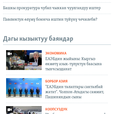
Башкы прокуратура чубап чыккан чуулгандуу иштер
Павлюктун өлүмү боюнча иштин түйүнү чечилеби?
Дагы кызыктуу баяндар
ЭКОНОМИКА
ЕАЭБдин жыйыны: Кыргыз
өкмөтү азык-түлүктүн баасына
тынчсызданат
БОРБОР АЗИЯ
"ЕАЭБдин талаптары сакталбай
жатат". Чолпон-Атадагы саммит,
Пашиняндын сыны
КООПСУЗДУК