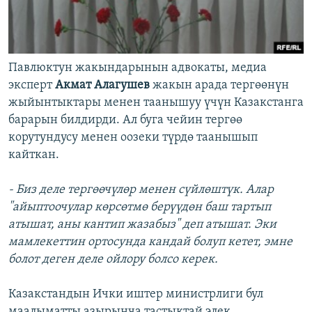
Павлюктун жакындарынын адвокаты, медиа
эксперт
Акмат Алагушев
жакын арада тергөөнүн
жыйынтыктары менен таанышуу үчүн Казакстанга
барарын билдирди. Ал буга чейин тергөө
корутундусу менен оозеки түрдө таанышып
кайткан.
- Биз деле тергөөчүлөр менен сүйлөштүк. Алар
"айыптоочулар көрсөтмө берүүдөн баш тартып
атышат, аны кантип жазабыз" деп атышат. Эки
мамлекеттин ортосунда кандай болуп кетет, эмне
болот деген деле ойлору болсо керек.
Казакстандын Ички иштер министрлиги бул
маалыматты азырынча тастыктай элек.