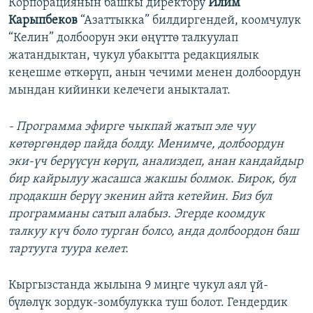
Корпорациянын башкы директору
Илим
Карыпбеков
“Азаттыкка” билдиргендей, коомчулук
“Келин” долбоорун эки өңүттө талкуулап
жатандыктан, чукул убакытта редакциялык
кеңешме өткөрүп, анын чечими менен долбоордун
мындан кийинки келечеги аныкталат.
- Программа эфирге чыкпай жатып эле чуу
көтөргөндөр пайда болду. Менимче, долбоордун
эки-үч берүүсүн көрүп, анализдеп, анан кандайдыр
бир кайрылуу жасашса жакшы болмок. Бирок, бул
продакшн берүү экенин айта кетейин. Биз бул
программаны сатып алабыз. Эгерде коомдук
талкуу күч боло турган болсо, анда долбоордон баш
тартууга туура келет.
Кыргызстанда жылына 9 миңге чукул аял үй-
бүлөлүк зордук-зомбулукка туш болот. Гендердик