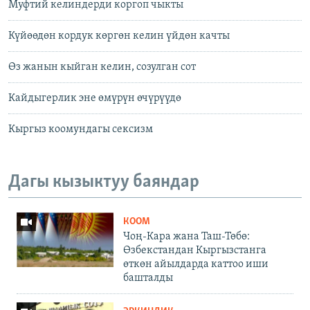
Муфтий келиндерди коргоп чыкты
Күйөөдөн кордук көргөн келин үйдөн качты
Өз жанын кыйган келин, созулган сот
Кайдыгерлик эне өмүрүн өчүрүүдө
Кыргыз коомундагы сексизм
Дагы кызыктуу баяндар
КООМ
Чоң-Кара жана Таш-Төбө:
Өзбекстандан Кыргызстанга
өткөн айылдарда каттоо иши
башталды