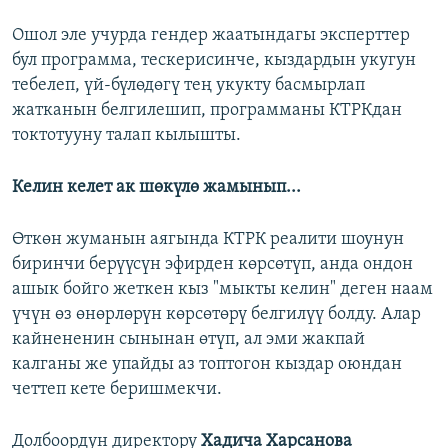
Ошол эле учурда гендер жаатындагы эксперттер
бул программа, тескерисинче, кыздардын укугун
тебелеп, үй-бүлөдөгү тең укукту басмырлап
жатканын белгилешип, программаны КТРКдан
токтотууну талап кылышты.
Келин келет ак шөкүлө жамынып...
Өткөн жуманын аягында КТРК реалити шоунун
биринчи берүүсүн эфирден көрсөтүп, анда ондон
ашык бойго жеткен кыз "мыкты келин" деген наам
үчүн өз өнөрлөрүн көрсөтөрү белгилүү болду. Алар
кайнененин сынынан өтүп, ал эми жакпай
калганы же упайды аз топтогон кыздар оюндан
четтеп кете беришмекчи.
Долбоордун директору
Хадича Харсанова