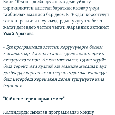
Бири “Келин” долбоору ансыз деле үйдөгү
тиричиликтен алыстап бараткан кыздар үчүн
тарбиялык мааниси бар десе, КТРКдан көрсөтүлүп
жаткан реалити шоу кыздардын укугун тебелеп
жатат дегендер четтен чыгат. Жарандык активист
Умай Арыкова
:
-
Бул программада элеттик көрүүчүлөргө басым
жасалыптыр. Ал жакта ансыз деле келиндердин
статусу өтө төмөн. Ал кызмат кылат, идиш жууйт,
бала төрөйт. Ага кулдай эле мамиле жасашат. Бул
долбоорду көргөн келиндер чындап эле жашоодо
баш көтөрбөш керек экен деген түшүнүктө кала
беришет.
"Кайнене терс каарман эмес"
Келиндерди сынаган программалар коңшу