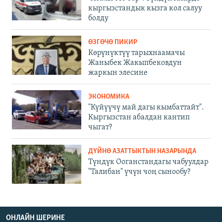
кыргызстандык кызга кол салуу
болду
ӨЗГӨЧӨ ПИКИР
Көрүнүктүү тарыхнаамачы
Жаныбек Жакыпбековдун
жаркын элесине
ЭКОНОМИКА
"Күйүүчү май дагы кымбаттайт".
Кыргызстан абалдан кантип
чыгат?
ДҮЙНӨ АЗАТТЫКТЫН НАЗАРЫНДА
Түндүк Ооганстандагы чабуулдар
"Талибан" үчүн чоң сынообу?
ОНЛАЙН ШЕРИНЕ