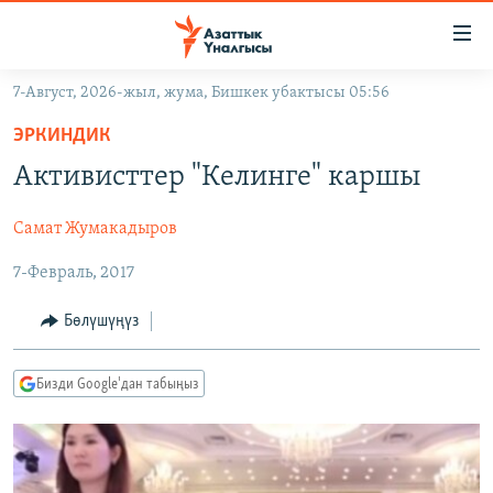
Линктер
Мазмунга
өтүңүз
7-Август, 2026-жыл, жума, Бишкек убактысы 05:56
Навигацияга
ЖАҢЫЛЫКТАР
өтүңүз
ЭРКИНДИК
КЫРГЫЗСТАН
Издөөгө
Активисттер "Келинге" каршы
салыңыз
ДҮЙНӨ
КЫРГЫЗСТАН
Самат Жумакадыров
УКРАИНА
САЯСАТ
ДҮЙНӨ
7-Февраль, 2017
АТАЙЫН ИЛИКТӨӨ
ЭКОНОМИКА
БОРБОР АЗИЯ
ТВ ПРОГРАММАЛАР
МАДАНИЯТ
Бөлүшүңүз
ПОДКАСТ
БҮГҮН АЗАТТЫКТА
Бизди Google'дан табыңыз
ӨЗГӨЧӨ ПИКИР
ЭКСПЕРТТЕР ТАЛДАЙТ
БИЗ ЖАНА ДҮЙНӨ
Русский
ДАНИСТЕ