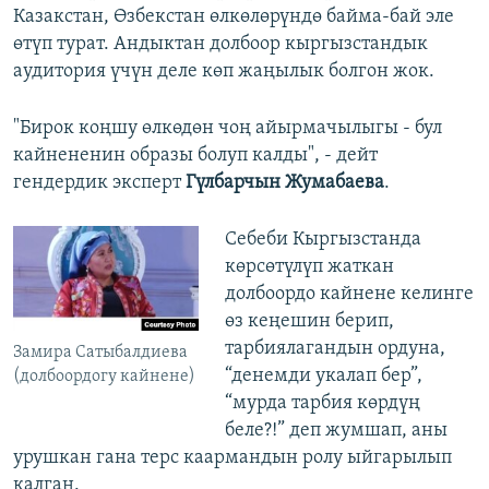
Казакстан, Өзбекстан өлкөлөрүндө байма-бай эле
өтүп турат. Андыктан долбоор кыргызстандык
аудитория үчүн деле көп жаңылык болгон жок.
"Бирок коңшу өлкөдөн чоң айырмачылыгы - бул
кайнененин образы болуп калды", - дейт
гендердик эксперт
Гүлбарчын Жумабаева
.
Себеби Кыргызстанда
көрсөтүлүп жаткан
долбоордо кайнене келинге
өз кеңешин берип,
тарбиялагандын ордуна,
Замира Сатыбалдиева
“денемди укалап бер”,
(долбоордогу кайнене)
“мурда тарбия көрдүң
беле?!” деп жумшап, аны
урушкан гана терс каармандын ролу ыйгарылып
калган.