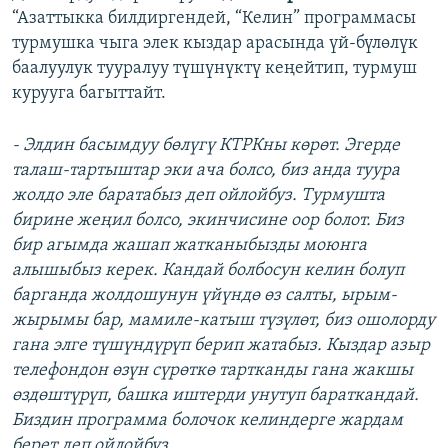
“Азаттыкка билдиргендей, “Келин” программасы
турмушка чыга элек кыздар арасында үй-бүлөлүк
баалуулук тууралуу түшүнүктү кеңейтип, турмуш
курууга багыттайт.
- Элдин басымдуу бөлүгү КТРКны көрөт. Эгерде
талаш-тартыштар эки ача болсо, биз анда туура
жолдо эле баратабыз деп ойлойбуз. Турмушта
бирине жеңил болсо, экинчисине оор болот. Биз
бир агымда жашап жатканыбызды моюнга
алышыбыз керек. Кандай болбосун келин болуп
барганда жолдошунун үйүндө өз салты, ырым-
жырымы бар, мамиле-катыш түзүлөт, биз ошолорду
гана элге түшүндүрүп берип жатабыз. Кыздар азыр
телефондон өзүн сүрөткө тартканды гана жакшы
өздөштүрүп, башка иштерди унутуп бараткандай.
Биздин программа болочок келиндерге жардам
берет деп ойлойбуз.