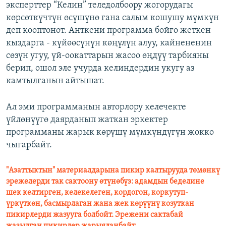
эксперттер “Келин” теледолбоору жогорудагы
көрсөткүчтүн өсүшүнө гана салым кошушу мүмкүн
деп кооптонот. Анткени программа бойго жеткен
кыздарга - күйөөсүнүн көңүлүн алуу, кайнененин
сөзүн угуу, үй-оокаттарын жасоо өңдүү тарбияны
берип, ошол эле учурда келиндердин укугу аз
камтылганын айтышат.
Ал эми программанын авторлору келечекте
үйлөнүүгө даярданып жаткан эркектер
программаны жарык көрүшү мүмкүндүгүн жокко
чыгарбайт.
"Азаттыктын" материалдарына пикир калтырууда төмөнкү
эрежелерди так сактоону өтүнөбүз: адамдын беделине
шек келтирген, келекелеген, кордогон, коркутуп-
үркүткөн, басмырлаган жана жек көрүүнү козуткан
пикирлерди жазууга болбойт. Эрежени сактабай