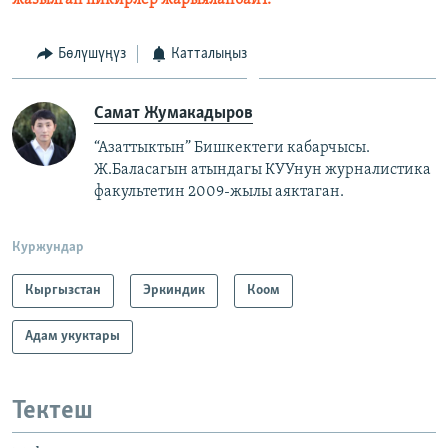
жазылган пикирлер жарыяланбайт.
Бөлүшүңүз
Катталыңыз
Самат Жумакадыров
“Азаттыктын” Бишкектеги кабарчысы.
Ж.Баласагын атындагы КУУнун журналистика
факультетин 2009-жылы аяктаган.
Куржундар
Кыргызстан
Эркиндик
Коом
Адам укуктары
Тектеш