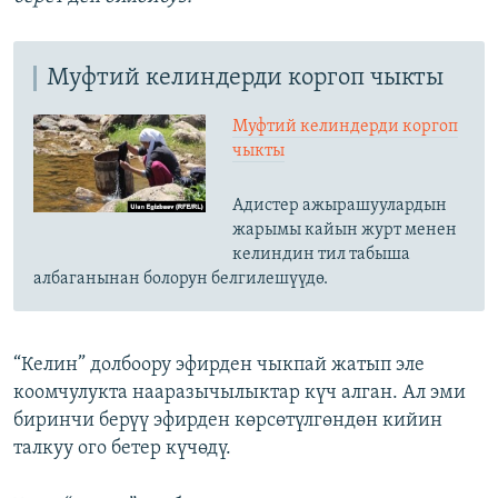
Муфтий келиндерди коргоп чыкты
Муфтий келиндерди коргоп
чыкты
Адистер ажырашуулардын
жарымы кайын журт менен
келиндин тил табыша
албаганынан болорун белгилешүүдө.
“Келин” долбоору эфирден чыкпай жатып эле
коомчулукта нааразычылыктар күч алган. Ал эми
биринчи берүү эфирден көрсөтүлгөндөн кийин
талкуу ого бетер күчөдү.