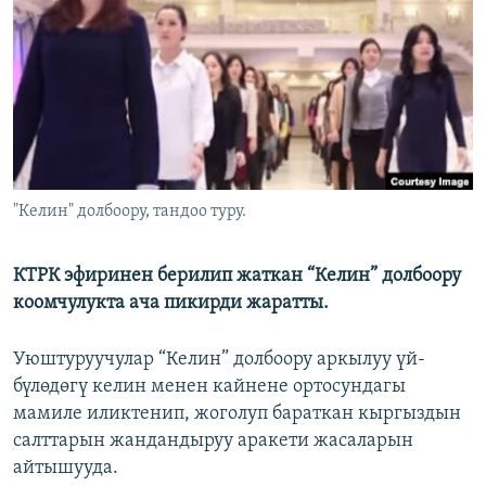
ОНЛАЙН ШЕРИНЕ
ЭЖЕ-СИҢДИЛЕР
АЗАТТЫК+
ЫҢГАЙСЫЗ СУРООЛОР
ЭЕ/АРнун бардык сайттары
"Келин" долбоору, тандоо туру.
КТРК эфиринен берилип жаткан “Келин” долбоору
коомчулукта ача пикирди жаратты.
Уюштуруучулар “Келин” долбоору аркылуу үй-
бүлөдөгү келин менен кайнене ортосундагы
мамиле иликтенип, жоголуп бараткан кыргыздын
салттарын жандандыруу аракети жасаларын
айтышууда.