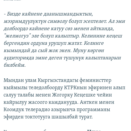
- Бизде кайнене даанышмандыктын,
мээримдүүлүктүн символу болуп эсептелет. Ал эми
долбоордо кайнене катуу сөз менен айтканда,
"желмогуз" эле болуп калыптыр. Келинине кеңеш
бергендин ордуна урушуп жатат. Келинге
кымындай да сый жок экен. Муну көргөн
аудиторияда эмне деген түшүнүк калыптанарын
билбейм.
Мындан улам Кыргызстандагы феминисттер
кыймылы теледолбоорду КТРКнын эфиринен алып
салуу талабы менен Жогорку Кеңешке чейин
кайрылуу жасоого камданууда. Анткен менен
Коомдук телерадио азырынча программаны
эфирден токтотууга шашылбай турат.