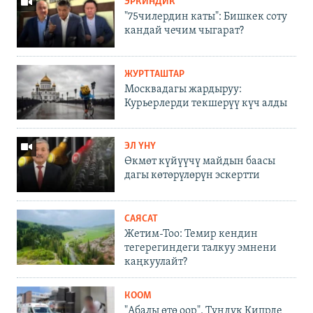
ЭРКИНДИК
"75чилердин каты": Бишкек соту
кандай чечим чыгарат?
ЖУРТТАШТАР
Москвадагы жардыруу:
Курьерлерди текшерүү күч алды
ЭЛ ҮНҮ
Өкмөт күйүүчү майдын баасы
дагы көтөрүлөрүн эскертти
САЯСАТ
Жетим-Тоо: Темир кендин
тегерегиндеги талкуу эмнени
каңкуулайт?
КООМ
"Абалы өтө оор". Түндүк Кипрде