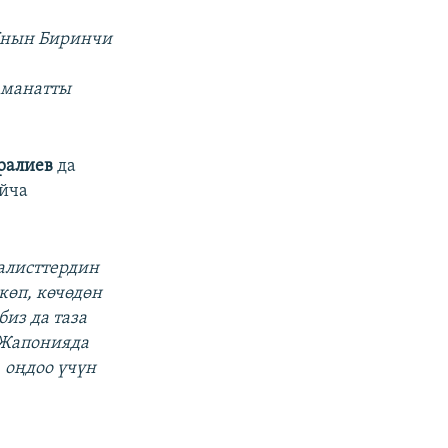
РКнын Биринчи
аманатты
ралиев
да
айча
алисттердин
көп, көчөдөн
биз да таза
 Жапонияда
 оңдоо үчүн