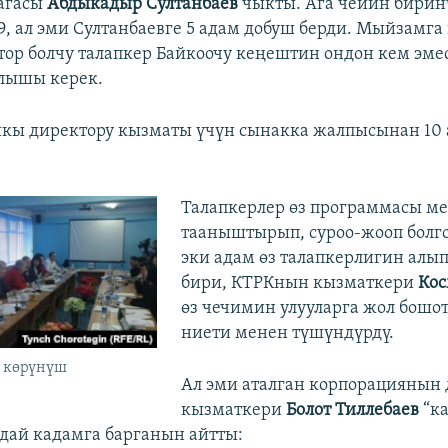
агасы
Абдыкадыр Султанбаев
чыкты. Ага чейин бирин
9, ал эми Султанбаевге 5 адам добуш берди. Мыйзамга
ор болчу талапкер Байкоочу кеңештин ондон кем эме
лышы керек.
кы директору кызматы үчүн сынакка жалпысынан 10 
​Талапкерлер өз программасы м
тааныштырып, суроо-жооп болго
эки адам өз талапкерлигин алы
бири, КТРКнын кызматкери
Кос
өз чечимин улууларга жол бошот
ниети менен түшүндүрдү.
 көрүнүш
Ал эми аталган корпорациянын 
кызматкери
Болот Тиллебаев
“к
ай кадамга барганын айтты: