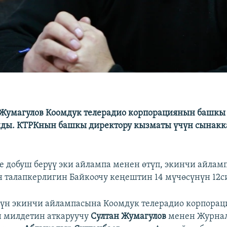
 Жумагулов Коомдук телерадио корпорациянын башкы
ды. ​​КТРКнын башкы директору кызматы үчүн сынакк
е добуш берүү эки айлампа менен өтүп, экинчи айлам
 талапкерлигин Байкоочу кеңештин 14 мүчөсүнүн 12си
нүн экинчи айлампасына Коомдук телерадио корпора
 милдетин аткаруучу
Султан Жумагулов
менен Журнал