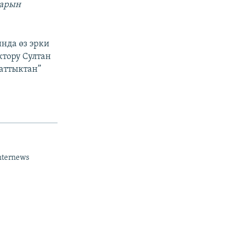
аарын
нда өз эрки
ктору Султан
заттыктан”
nternews