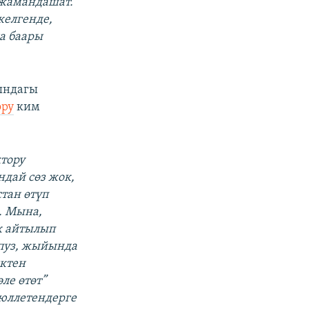
н жамандашат.
келгенде,
а баары
ындагы
ору
ким
тору
ндай сөз жок,
тан өтүп
. Мына,
к айтылып
кпуз, жыйында
иктен
ле өтөт”
бюллетендерге