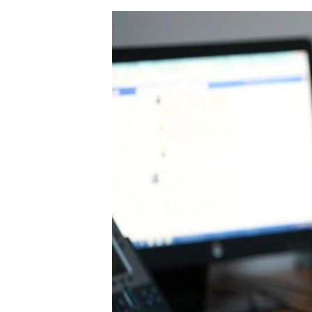
ЭЖЕ-СИҢДИЛЕР
АЗАТТЫК+
ЫҢГАЙСЫЗ СУРООЛОР