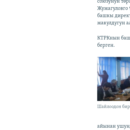
союзунун төр
Жумагуловго 
башкы директ
макулдугун а
КТРКнын баш
берген.
Шайлоодон бир
айынан ушунд