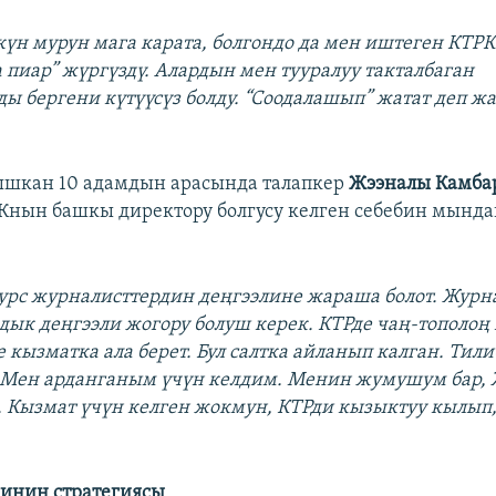
күн мурун мага карата, болгондо да мен иштеген КТ
а пиар” жүргүздү. Алардын мен тууралуу такталбаган
ы бергени күтүүсүз болду. “Соодалашып” жатат деп ж
ышкан 10 адамдын арасында талапкер
Жээналы Камба
РКнын башкы директору болгусу келген себебин мынд
сурс журналисттердин деңгээлине жараша болот. Журн
дык деңгээли жогору болуш керек. КТРде чаң-тополоң 
 кызматка ала берет. Бул салтка айланып калган. Тили
. Мен арданганым үчүн келдим. Менин жумушум бар,
 Кызмат үчүн келген жокмун, КТРди кызыктуу кылып,
инин стратегиясы