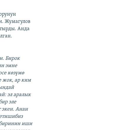
орунун
и. Жумагулов
тырды. Анда
лган.
н. Бирок
ин эмне
рсе көзүмө
е жок, ар ким
мындай
ай: эл аралык
бир эле
 экен. Анан
кетишибиз
н биринин иши