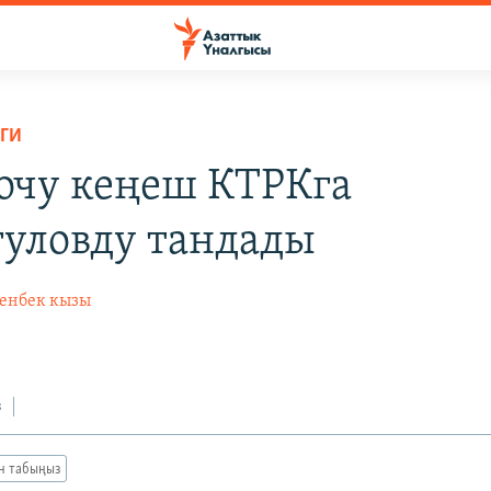
ГИ
очу кеңеш КТРКга
уловду тандады
енбек кызы
4
з
ан табыңыз