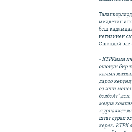
Талапкерлерд
милдетин ат
беш кадамдан
негизинен са
Ошондой эле 
- КТРКнын ич
ошонун бир т
кылып жаткан
дароо көрүнд
өз иши менен
болбойт" деп
медиа компан
журналист жа
штат сурап э
керек. КТРК 