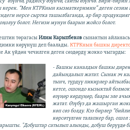
су" өзүнчө, радиосу өзүнчө, сайты өзүнчө. Бири-бири
 керек. “Мен КТРКнын кызматкеримин” деген сезим 
деги нерсе сыртка ташылбаганда, ар бир продукцияг
оңолуу болот. Негизи мунун баарын жойсо болот.
ңештин төрагасы
Илим Карыпбеков
сынактын айланас
димки көрүнүш деп баалады.
КТРКнын башкы директ
ле Ак үйдөн чечилген деген сөздөрдү жокко чыгарды:
- Башкы каналдын башкы дирек
дайындалып жатат. Сынак эч ка
тынч, түрдүү пикирлер айтылбас
кетсе, ошондо кызыктай болмок
өзүңөр көрдүңөр, баары эле ачы
жатат. Өзүбүз да жашырган жо
көп сөз болду. Кээ бирлер “бийл
көрсөтүлгөн талапкер бар, ошол э
гарышты. "Добуштар сатылып алынды, добуш берүүдө 