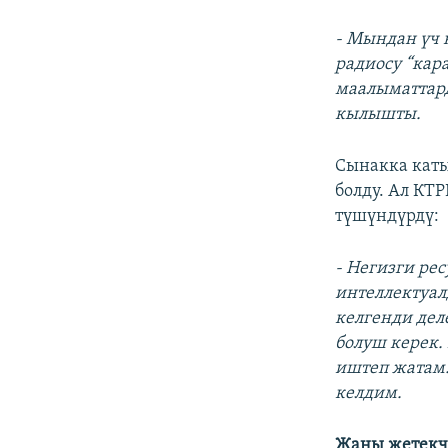
- Мындан үч 
радиосу “кар
маалыматтард
кылышты.
Сынакка кат
болду. Ал КТ
түшүндүрдү:
- Негизги ре
интеллектуал
келгенди деле
болуш керек
иштеп жатам.
келдим.
Жаңы жетекч