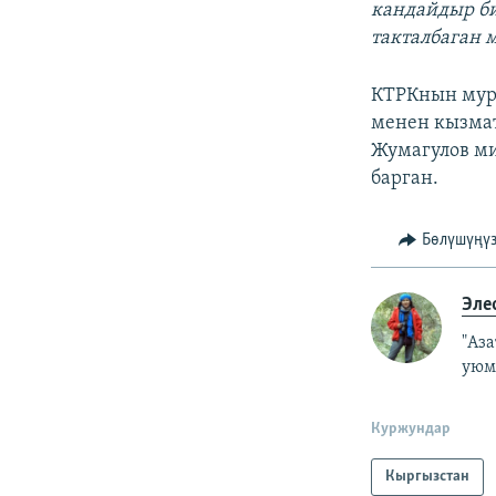
кандайдыр би
такталбаган 
КТРКнын мурд
менен кызмат
Жумагулов ми
барган.
Бөлүшүңү
Эле
"Аз
уюм
Куржундар
Кыргызстан