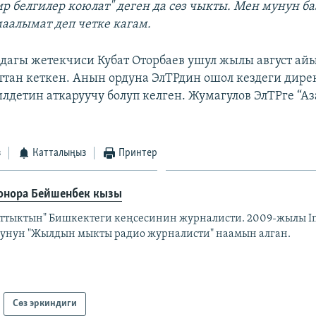
р белгилер коюлат" деген да сөз чыкты. Мен мунун б
маалымат деп четке кагам.
агы жетекчиси Кубат Оторбаев ушул жылы август айы
тан кеткен. Анын ордуна ЭлТРдин ошол кездеги дире
лдетин аткаруучу болуп келген. Жумагулов ЭлТРге “А
з
Катталыңыз
Принтер
онора Бейшенбек кызы
аттыктын" Бишкектеги кеңсесинин журналисти. 2009-жылы I
унун "Жылдын мыкты радио журналисти" наамын алган.
Сөз эркиндиги