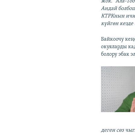
жок. "Ала-Тоо
Андай болбош
КТРКнын ичин
күйгөн кезде 
Байкоочу ке
окуяларды ка
болору эбак э
деген сөз чы