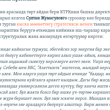
ин арасында төрт айдан бери КТРКнын башкы директ
карып келген
Султан Жумагуловго
суроолор көп берилд
 турган
кыска мөөнөттөгү стратегиясы менен
тааныш
нариптик берүүгө өткөндөн кийинки иш-чаралар кара
структуралык жана мазмундук өзгөртүүлөр кирген:
инде кайнаган турмуш, эбегейсиз зор энергия бар эке
оп бөлүгү кабинеттерге кирип алып ушак-айың, кимд
ын аңдымай сыяктуу нерселерге кетет экен. Ушул не
ү. Себеби мен ББС, “Азаттыкта” иштегем, мындай нерс
 алек. Мен аларга ушул төрт айдын ичинде “балдар, 
, кулактарына куйганга аракет кылдым. Дагы бир жагд
ияларда универсализм деген күчтүү, бир канча ишти 
сай алат. Бул жакта болсо бир ишке үч-төртөө киришет
ле жүрө беришет экен. Бул эми эскиче нерсе. Мындан 
өз-өзүнчө эле аралдарга бөлүнүп алыптыр. Бири мене