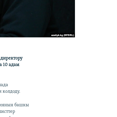
 директору
а 10 адам
пада
 колдоду.
циянын башкы
исттер