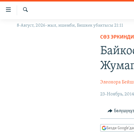
Линктер
Мазмунга
өтүңүз
Издөө
8-Август, 2026-жыл, ишемби, Бишкек убактысы 21:11
ЖАҢЫЛЫКТАР
Навигацияга
өтүңүз
СӨЗ ЭРКИНДИ
КЫРГЫЗСТАН
Издөөгө
Байко
ДҮЙНӨ
КЫРГЫЗСТАН
салыңыз
УКРАИНА
САЯСАТ
ДҮЙНӨ
Жумаг
АТАЙЫН ИЛИКТӨӨ
ЭКОНОМИКА
БОРБОР АЗИЯ
ТВ ПРОГРАММАЛАР
МАДАНИЯТ
Элеонора Бейш
ПОДКАСТ
БҮГҮН АЗАТТЫКТА
23-Ноябрь, 201
ӨЗГӨЧӨ ПИКИР
ЭКСПЕРТТЕР ТАЛДАЙТ
Бөлүшүңү
БИЗ ЖАНА ДҮЙНӨ
ДАНИСТЕ
Бизди Google'д