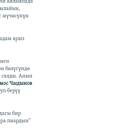
чи айлампада
 ылайык,
с мүчөсүнүн
адам арыз
енен
н бөлүгүндө
п салды. Анын
мос Чыдынов
уп берүү
дагы бир
ара пиардын”