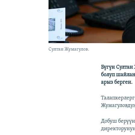
Султан Жумагулов.
Бүгүн Султан
болуп шайлан
арыз берген.
Талапкерлерг
Жумагуловдун
Добуш берүү
директорунун