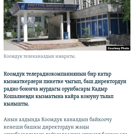
ОНЛАЙН ШЕРИНЕ
ЭЖЕ-СИҢДИЛЕР
АЗАТТЫК+
ЫҢГАЙСЫЗ СУРООЛОР
ЭЕ/АРнун бардык сайттары
Коомдук телеканалдын имараты.
Коомдук телерадиокомпаниянын бир катар
кызматкерлери пикетке чыгып, баш директордун
радио боюнча мурдагы орунбасары Кадыр
Кошалиевди кызматына кайра коюуну талап
кылышты.
Анын алдында Коомдук каналдын байкоочу
кенеши башкы директордун жаңы