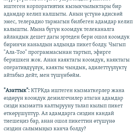
иштеген корпоративтик кызыкчылыктары бир
адамдар келип калшыты. Анын үстүнө адискөй
эмес, телерадио тармагын билбеген адамдар келип
калышты. Мына бүгүн коомдук телеканалга
айландык дешет дагы эртеден бери ошол коомдук
биринчи каналдын алдында пикет болду. Чыгып
"Ала-Тоо" программасынан тартып, эфирге
беришкен жок. Анан каяктагы коомдук, каяктагы
оперативдүүлүк, каякты чындык, адилеттүүлүктү
айтабыз дейт, мен түшүнбөйм.
"Азаттык":
КТРКда иштеген кызматкерлер жана
өздөрүн коомдук демилгечилер атаган адамдар
сизди кызматта калтырууну талап кылып пикет
өткөрүшүптүр. Ал адамдарга сиздин кандай
тиешеңиз бар, анан ошол пикеттин өтүшүнө
сиздин салымыңыз канча болду?