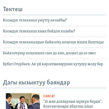
Тектеш
Коомдук телеканал үмүттү актайбы?
Коомдук телеканал кыял бойдон калабы?
Коомдук телеканалдын байкоочу кеңеши ишин баштады
Байкоочулар кеңешине сын да көп, доомат да аз эмес
Кубат Оторбаев: Ак үй көрсөтмөлөрүнөн кутулуу жолу бар
Дагы кызыктуу баяндар
САЯСАТ
"15 млн долларлык мүлкүн берди".
Конгантиевди абактан алып