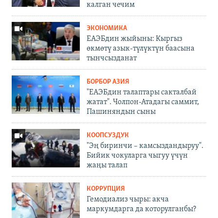
калган чечим
ЭКОНОМИКА
ЕАЭБдин жыйыны: Кыргыз
өкмөтү азык-түлүктүн баасына
тынчсызданат
БОРБОР АЗИЯ
"ЕАЭБдин талаптары сакталбай
жатат". Чолпон-Атадагы саммит,
Пашиняндын сыны
КООПСУЗДУК
"Эң биринчи – камсыздандыруу".
Бийик чокуларга чыгуу үчүн
жаңы талап
КОРРУПЦИЯ
Гемодиализ чыры: акча
маркумдарга да которулганбы?