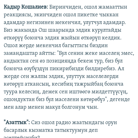
Кадыр Кошалиев:
Биринчиден, ошол жамааттын
реакциясы, экинчиден ошол пикетке чыккан
адамдар негизинен мекенчил, улутчул адамдар.
Биз жакында Ош шаарында элдик курултайды
өткөрүү боюнча элдик жыйын өткөрүп келдик.
Ошол жерде мекенчил багыттагы биздин
замандаштар айтты: "Бул сенин жеке маселең эмес,
андыктан сен өз позицияңда бекем тур, биз бул
боюнча өзүбүздүн пикирибизди билдиребиз. Ал
жерде сен жалпы элдик, улуттук маселелерди
көтөрүп аткансың, кесибиң тажрыйбаң боюнча
туура келесиң, демек сен иштөөгө милдеттүүсүң,
ошондуктан биз бул маселени көтөрөбүз", дегенде
мен алар менен макул болгонум чын.
"Азаттык":
Сиз ошол радио жаатындагы орун
басарлык кызматка татыктуумун деп