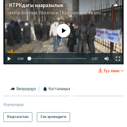
КТРКдагы нааразылык
автор
Азаттык Үналгысы | Кыргызстан: видео, фото, кабарлар
No media source currently available
0:00
2:57
Түз линк
Бөлүшүңүз
Катталыңыз
Куржундар
Кыргызстан
Сөз эркиндиги