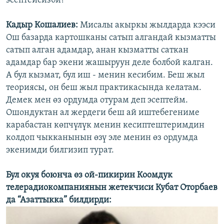
эсептейсизби?
Кадыр Кошалиев:
Мисалы акыркы жылдарда кээси
Ош базарда картошканы сатып алгандай кызматты
сатып алган адамдар, анан кызматты саткан
адамдар бар экени жашыруун деле болбой калган.
А бул кызмат, бул иш - менин кесибим. Беш жыл
теориясы, он беш жыл практикасында келатам.
Демек мен өз ордумда отурам деп эсептейм.
Ошондуктан ал жердеги беш ай иштебегениме
карабастан көпчүлүк менин кесиптештеримдин
колдоп чыкканынын өзү эле менин өз ордумда
экенимди билгизип турат.
Бул окуя боюнча өз ой-пикирин Коомдук
телерадиокомпаниянын жетекчиси Кубат Оторбаев
да “Азаттыкка” билдирди: