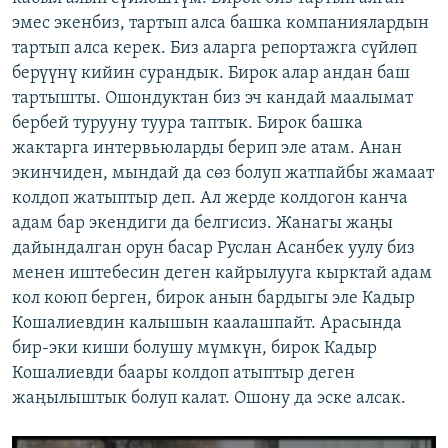
эмес экенбиз, тартып алса башка компаниялардын
тартып алса керек. Биз аларга репортажга сүйлөп
берүүнү кийин сурандык. Бирок алар андан баш
тартышты. Ошондуктан биз эч кандай маалымат
бербей турууну туура таптык. Бирок башка
жактарга интервьюларды берип эле атам. Анан
экинчиден, мындай да сөз болуп жатпайбы жамаат
колдоп жатыптыр деп. Ал жерде колдогон канча
адам бар экендиги да белгисиз. Жанагы жаңы
дайындалган орун басар Руслан Асанбек уулу биз
менен иштебесин деген кайрылууга кырктай адам
кол коюп берген, бирок анын бардыгы эле Кадыр
Кошалиевдин калышын каалашпайт. Арасында
бир-эки киши болушу мүмкүн, бирок Кадыр
Кошалиевди баары колдоп атыптыр деген
жаңылыштык болуп калат. Ошону да эске алсак.