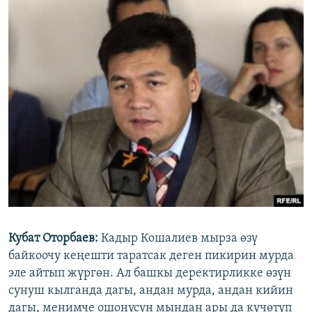
Кубат Оторбаев:
Кадыр Кошалиев мырза өзү
байкоочу кеңешти таратсак деген пикирин мурда
эле айтып жүргөн. Ал башкы деректирликке өзүн
сунуш кылганда дагы, андан мурда, андан кийин
дагы, менимче ошонусун мындан ары да күчөтүп