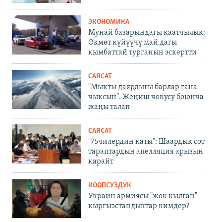
ЭКОНОМИКА
Мунай базарындагы каатчылык:
Өкмөт күйүүчү май дагы
кымбаттай турганын эскертти
САЯСАТ
"Мыкты даярдыгы барлар гана
чыксын". Жеңиш чокусу боюнча
жаңы талап
САЯСАТ
"75чилердин каты": Шаардык сот
тараптардын апелляция арызын
карайт
КООПСУЗДУК
Украин армиясы "жок кылган"
кыргызстандыктар кимдер?