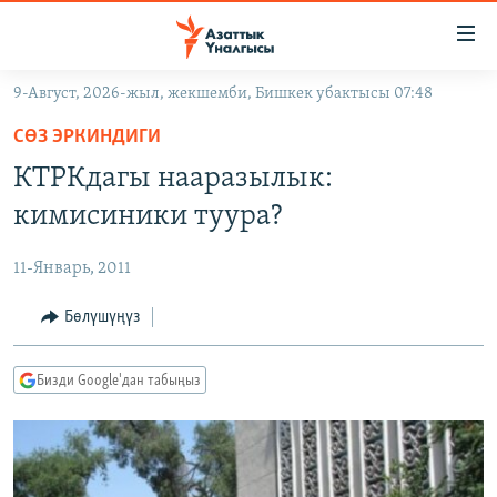
Линктер
Мазмунга
өтүңүз
9-Август, 2026-жыл, жекшемби, Бишкек убактысы 07:48
Навигацияга
ЖАҢЫЛЫКТАР
өтүңүз
СӨЗ ЭРКИНДИГИ
КЫРГЫЗСТАН
Издөөгө
КТРКдагы нааразылык:
салыңыз
ДҮЙНӨ
КЫРГЫЗСТАН
кимисиники туура?
УКРАИНА
САЯСАТ
ДҮЙНӨ
11-Январь, 2011
АТАЙЫН ИЛИКТӨӨ
ЭКОНОМИКА
БОРБОР АЗИЯ
ТВ ПРОГРАММАЛАР
Бөлүшүңүз
МАДАНИЯТ
ПОДКАСТ
БҮГҮН АЗАТТЫКТА
Бизди Google'дан табыңыз
ӨЗГӨЧӨ ПИКИР
ЭКСПЕРТТЕР ТАЛДАЙТ
БИЗ ЖАНА ДҮЙНӨ
Русский
ДАНИСТЕ