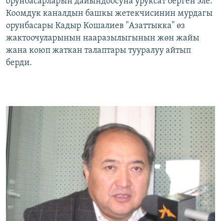
орунбасарларын дайындоосуна уруксат берген эле.
Коомдук каналдын башкы жетекчисинин мурдагы
орунбасары Кадыр Кошалиев "Азаттыкка" өз
жактоочуларынын нааразылыгынын жөн жайы
жана коюп жаткан талаптары тууралуу айтып
берди.