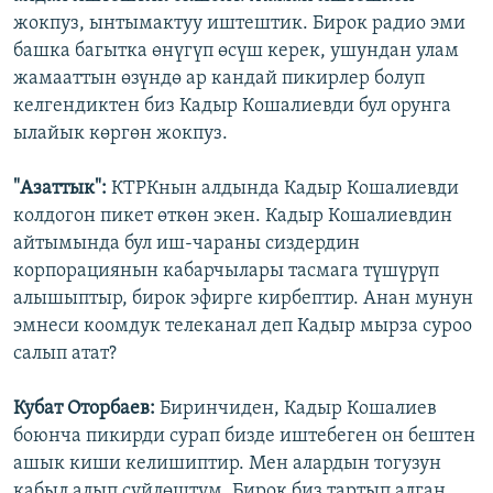
жокпуз, ынтымактуу иштештик. Бирок радио эми
башка багытка өнүгүп өсүш керек, ушундан улам
жамааттын өзүндө ар кандай пикирлер болуп
келгендиктен биз Кадыр Кошалиевди бул орунга
ылайык көргөн жокпуз.
"Азаттык":
КТРКнын алдында Кадыр Кошалиевди
колдогон пикет өткөн экен. Кадыр Кошалиевдин
айтымында бул иш-чараны сиздердин
корпорациянын кабарчылары тасмага түшүрүп
алышыптыр, бирок эфирге кирбептир. Анан мунун
эмнеси коомдук телеканал деп Кадыр мырза суроо
салып атат?
Кубат Оторбаев:
Биринчиден, Кадыр Кошалиев
боюнча пикирди сурап бизде иштебеген он бештен
ашык киши келишиптир. Мен алардын тогузун
кабыл алып сүйлөштүм. Бирок биз тартып алган