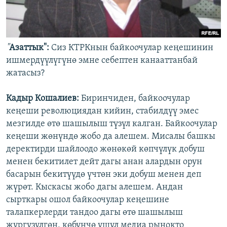
"
Азаттык":
Сиз КТРКнын байкоочулар кеңешинин
ишмердүүлүгүнө эмне себептен канааттанбай
жатасыз?
Кадыр Кошалиев:
Биринчиден, байкоочулар
кеңеши революциядан кийин, стабилдүү эмес
мезгилде өтө шашылыш түзүл калган. Байкоочулар
кеңеши жөнүндө жобо да алешем. Мисалы башкы
деректирди шайлоодо жөнөкөй көпчүлүк добуш
менен бекитилет дейт дагы анан алардын орун
басарын бекитүүдө үчтөн эки добуш менен деп
жүрөт. Кыскасы жобо дагы алешем. Андан
сырткары ошол байкоочулар кеңешине
талапкерлерди тандоо дагы өтө шашылыш
жүргүзүлгөн, көбүнчө ушул медиа рынокто