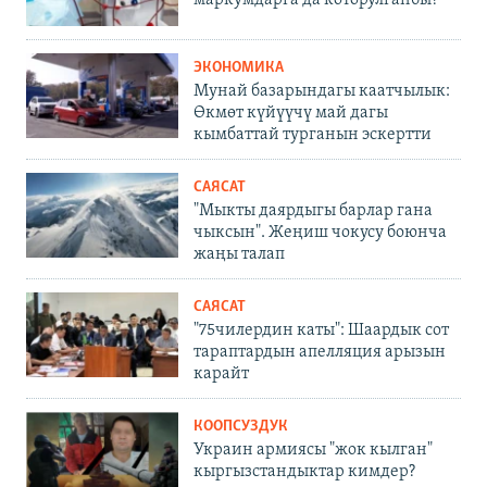
ЭКОНОМИКА
Мунай базарындагы каатчылык:
Өкмөт күйүүчү май дагы
кымбаттай турганын эскертти
САЯСАТ
"Мыкты даярдыгы барлар гана
чыксын". Жеңиш чокусу боюнча
жаңы талап
САЯСАТ
"75чилердин каты": Шаардык сот
тараптардын апелляция арызын
карайт
КООПСУЗДУК
Украин армиясы "жок кылган"
кыргызстандыктар кимдер?