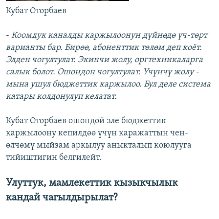
Кубат Оторбаев
-
Коомдук каналды каржылоонун дүйнөдө үч-төрт
варианты бар. Бирөө, абоненттик төлөм деп коёт.
Элден чогултулат. Экинчи жолу, оргтехникаларга
салык болот. Ошондон чогултулат. Үчүнчү жолу -
мына ушул бюджеттик каржылоо. Бул деле система
катары колдонулуп келатат.
Кубат Оторбаев ошондой эле бюджеттик
каржылоону кепилдөө үчүн каражаттын чен-
өлчөмү мыйзам аркылуу аныкталып коюлууга
тийиштигин белгилейт.
Улуттук, мамлекеттик кызыкчылык
кандай чагылдырылат?