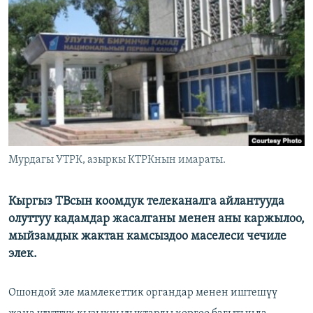
ОНЛАЙН ШЕРИНЕ
ЭЖЕ-СИҢДИЛЕР
АЗАТТЫК+
ЫҢГАЙСЫЗ СУРООЛОР
ЭЕ/АРнун бардык сайттары
Мурдагы УТРК, азыркы КТРКнын имараты.
Кыргыз ТВсын коомдук телеканалга айлантууда
олуттуу кадамдар жасалганы менен аны каржылоо,
мыйзамдык жактан камсыздоо маселеси чечиле
элек.
Ошондой эле мамлекеттик органдар менен иштешүү