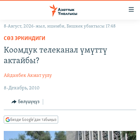
Линктер
Мазмунга
өтүңүз
8-Август, 2026-жыл, ишемби, Бишкек убактысы 17:48
Навигацияга
ЖАҢЫЛЫКТАР
өтүңүз
СӨЗ ЭРКИНДИГИ
КЫРГЫЗСТАН
Издөөгө
Коомдук телеканал үмүттү
салыңыз
ДҮЙНӨ
КЫРГЫЗСТАН
актайбы?
УКРАИНА
САЯСАТ
ДҮЙНӨ
Айданбек Акмат уулу
АТАЙЫН ИЛИКТӨӨ
ЭКОНОМИКА
БОРБОР АЗИЯ
8-Декабрь, 2010
ТВ ПРОГРАММАЛАР
МАДАНИЯТ
ПОДКАСТ
БҮГҮН АЗАТТЫКТА
Бөлүшүңүз
ӨЗГӨЧӨ ПИКИР
ЭКСПЕРТТЕР ТАЛДАЙТ
Бизди Google'дан табыңыз
БИЗ ЖАНА ДҮЙНӨ
Русский
ДАНИСТЕ