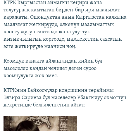
КТРК Кыргызстан аймагын кеңири жана
толугураак камтыган бирден-бир ири маалымат
каражаты. Ошондуктан анын Кыргызстан калкына
маалымат жеткирүүдө, өлкөнүн маалыматтык
коопсуздугун сактоодо жана улуттук
кызыкчылыгын коргоодо, мамлекеттин саясатын
элге жеткирүүдө мааниси чоң.
Коомдук каналга айлангандан кийин бул
маселелер кандай чечилет деген суроо
коомчулукта жок эмес.
КТРКнын Байкоочулар кеңешинин төрайымы
Элвира Сариева бул маселелер Убактылуу өкмөттүн
декретинде белгиленгенин айтат: