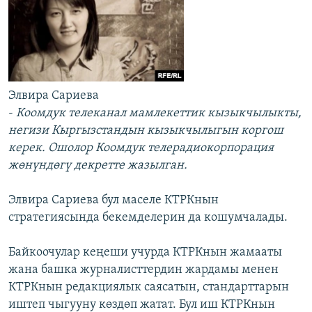
Элвира Сариева
-
Коомдук телеканал мамлекеттик кызыкчылыкты,
негизи Кыргызстандын кызыкчылыгын коргош
керек. Ошолор Коомдук телерадиокорпорация
жөнүндөгү декретте жазылган.
Элвира Сариева бул маселе КТРКнын
стратегиясында бекемделерин да кошумчалады.
Байкоочулар кеңеши учурда КТРКнын жамааты
жана башка журналисттердин жардамы менен
КТРКнын редакциялык саясатын, стандарттарын
иштеп чыгууну көздөп жатат. Бул иш КТРКнын