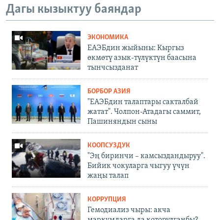
Дагы кызыктуу баяндар
ЭКОНОМИКА
ЕАЭБдин жыйыны: Кыргыз
өкмөтү азык-түлүктүн баасына
тынчсызданат
БОРБОР АЗИЯ
"ЕАЭБдин талаптары сакталбай
жатат". Чолпон-Атадагы саммит,
Пашиняндын сыны
КООПСУЗДУК
"Эң биринчи – камсыздандыруу".
Бийик чокуларга чыгуу үчүн
жаңы талап
КОРРУПЦИЯ
Гемодиализ чыры: акча
маркумдарга да которулганбы?