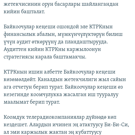
жетекчисинин орун басарлары шайлангандан
кийин башталат.
Байкоочулар кеңеши ошондой эле КТРКнын
финансылык абалын, мүмкүнчүлүктөрүн билиш
үчүн аудит өткөрүүнү да пландаштырууда.
Аудиттен кийин КТРКны каржылоонун
стратегиясы карала баштамакчы.
КТРКнын ишин албетте Байкоочулар кеңеши
көзөмөлдөйт. Каналдын жетекчилиги жыл сайын
ага отчетун берип турат. Байкоочулар кеңеши өз
кезегинде коомчулукка жасалган иш тууралуу
маалымат берип турат.
Коомдук телерадиокомпаниялар дүйнөдө көп
кездешет. Алардын ичинен эң атактуусу Би-Би-Си,
ал эми каржылык жактан эң кубаттуусу