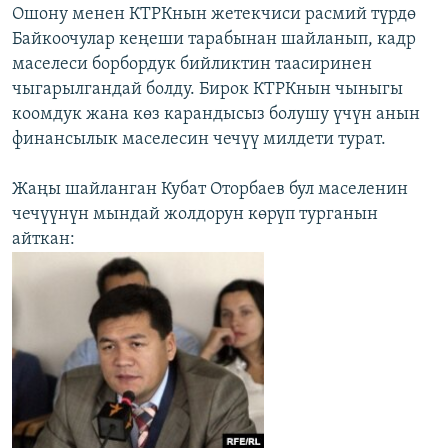
Ошону менен КТРКнын жетекчиси расмий түрдө
Байкоочулар кеңеши тарабынан шайланып, кадр
маселеси борбордук бийликтин таасиринен
чыгарылгандай болду. Бирок КТРКнын чыныгы
коомдук жана көз карандысыз болушу үчүн анын
финансылык маселесин чечүү милдети турат.
Жаңы шайланган Кубат Оторбаев бул маселенин
чечүүнүн мындай жолдорун көрүп турганын
айткан: