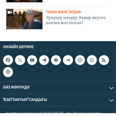
ТАРЫХ ЖАНА ТАГДЫР
Үркүндү эскерүү: Кадыр мерген
кантип жол тоскон?
ОНЛАЙН ШЕРИНЕ
БИЗ ЖӨНҮНДӨ
"АЗАТТЫКТЫН" САНДЫГЫ
Азаттык үналгысы © 2026 RFE/RL, Inc. Бардык укуктар