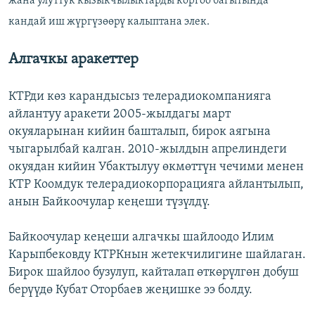
жана улуттук кызыкчылыктарды коргоо багытында
кандай иш жүргүзөөрү калыптана элек.
Алгачкы аракеттер
КТРди көз карандысыз телерадиокомпанияга
айлантуу аракети 2005-жылдагы март
окуяларынан кийин башталып, бирок аягына
чыгарылбай калган. 2010-жылдын апрелиндеги
окуядан кийин Убактылуу өкмөттүн чечими менен
КТР Коомдук телерадиокорпорацияга айлантылып,
анын Байкоочулар кеңеши түзүлдү.
Байкоочулар кеңеши алгачкы шайлоодо Илим
Карыпбековду КТРКнын жетекчилигине шайлаган.
Бирок шайлоо бузулуп, кайталап өткөрүлгөн добуш
берүүдө Кубат Оторбаев жеңишке ээ болду.