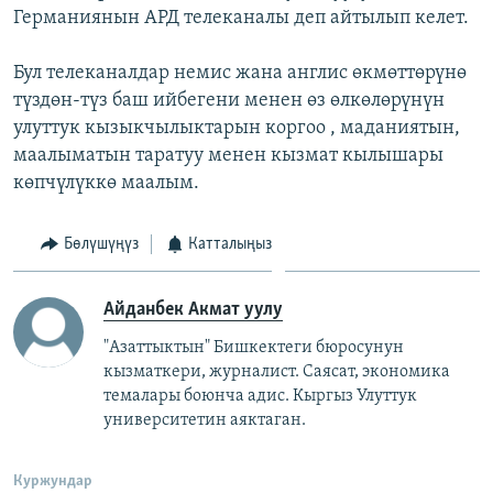
Германиянын АРД телеканалы деп айтылып келет.
Бул телеканалдар немис жана англис өкмөттөрүнө
түздөн-түз баш ийбегени менен өз өлкөлөрүнүн
улуттук кызыкчылыктарын коргоо , маданиятын,
маалыматын таратуу менен кызмат кылышары
көпчүлүккө маалым.
Бөлүшүңүз
Катталыңыз
Айданбек Акмат уулу
"Азаттыктын" Бишкектеги бюросунун
кызматкери, журналист. Саясат, экономика
темалары боюнча адис. Кыргыз Улуттук
университетин аяктаган.
Куржундар