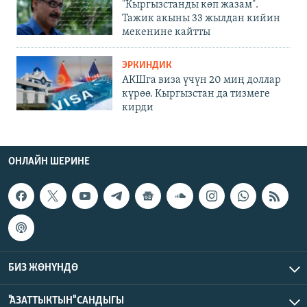
"Кыргызстанды көп жазам".
Тажик акыны 33 жылдан кийин
мекенине кайтты
ЭРКИНДИК
АКШга виза үчүн 20 миң доллар
күрөө. Кыргызстан да тизмеге
кирди
ОНЛАЙН ШЕРИНЕ
БИЗ ЖӨНҮНДӨ
"АЗАТТЫКТЫН" САНДЫГЫ