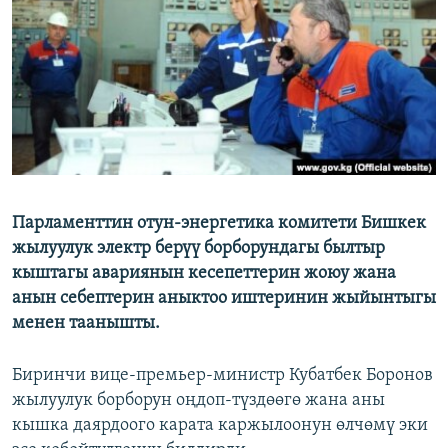
ОНЛАЙН ШЕРИНЕ
ЭЖЕ-СИҢДИЛЕР
АЗАТТЫК+
ЫҢГАЙСЫЗ СУРООЛОР
ЭЕ/АРнун бардык сайттары
Парламенттин отун-энергетика комитети Бишкек
жылуулук электр берүү борборундагы былтыр
кыштагы авариянын кесепеттерин жоюу жана
анын себептерин аныктоо иштеринин жыйынтыгы
менен таанышты.
Биринчи вице-премьер-министр Кубатбек Боронов
жылуулук борборун оңдоп-түздөөгө жана аны
кышка даярдоого карата каржылоонун өлчөмү эки