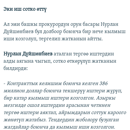
Эки иш сотко өттү
Ал эми башкы прокурордун орун басары Нурлан
Дүйшөнбиев бул долбоор боюнча бир нече кылмыш
иши козголуп, тергелип жатканын айтты.
Нурлан Дүйшөнбиев
аталган тергөө иштердин
алды аягына чыгып, сотко өткөрүлүп жатканын
билдирди:
-
Контракттык келишим боюнча келген 386
миллион доллар боюнча текшерүү иштери жүрүп,
бир катар кылмыш иштери козголгон. Азыркы
мезгилде ошол иштердин арасынан четинен
тергөө иштери аяктап, айрымдарын соттук кароого
жөнөтүп жатабыз. Тендердин жоболору бузулган
жагдайлар боюнча да кылмыш иши козголгон.