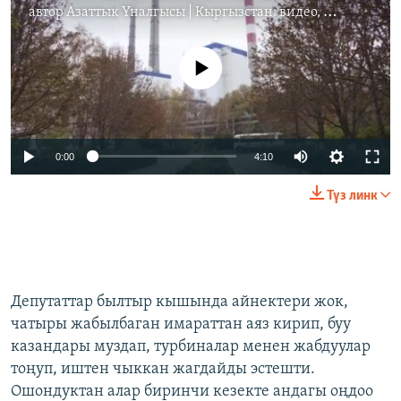
автор
Азаттык Үналгысы | Кыргызстан: видео, фото, кабарлар
No media source currently available
0:00
4:10
Түз линк
Депутаттар былтыр кышында айнектери жок,
чатыры жабылбаган имараттан аяз кирип, буу
казандары муздап, турбиналар менен жабдуулар
тоңуп, иштен чыккан жагдайды эстешти.
Ошондуктан алар биринчи кезекте андагы оңдоо