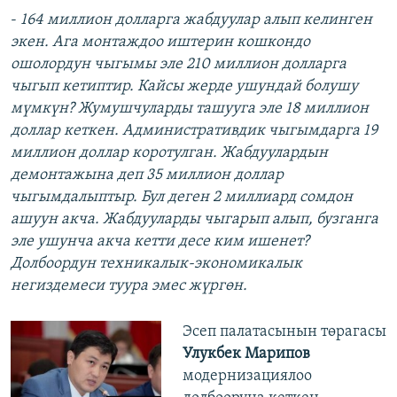
-
164 миллион долларга жабдуулар алып келинген
экен. Ага монтаждоо иштерин кошкондо
ошолордун чыгымы эле 210 миллион долларга
чыгып кетиптир. Кайсы жерде ушундай болушу
мүмкүн? Жумушчуларды ташууга эле 18 миллион
доллар кеткен. Административдик чыгымдарга 19
миллион доллар коротулган. Жабдуулардын
демонтажына деп 35 миллион доллар
чыгымдалыптыр. Бул деген 2 миллиард сомдон
ашуун акча. Жабдууларды чыгарып алып, бузганга
эле ушунча акча кетти десе ким ишенет?
Долбоордун техникалык-экономикалык
негиздемеси туура эмес жүргөн.
Эсеп палатасынын төрагасы
Улукбек Марипов
модернизациялоо