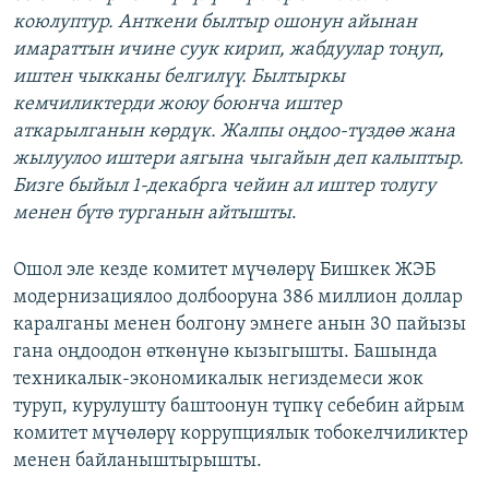
коюлуптур. Анткени былтыр ошонун айынан
имараттын ичине суук кирип, жабдуулар тоңуп,
иштен чыкканы белгилүү. Былтыркы
кемчиликтерди жоюу боюнча иштер
аткарылганын көрдүк. Жалпы оңдоо-түздөө жана
жылуулоо иштери аягына чыгайын деп калыптыр.
Бизге быйыл 1-декабрга чейин ал иштер толугу
менен бүтө турганын айтышты
.
Ошол эле кезде комитет мүчөлөрү Бишкек ЖЭБ
модернизациялоо долбооруна 386 миллион доллар
каралганы менен болгону эмнеге анын 30 пайызы
гана оңдоодон өткөнүнө кызыгышты. Башында
техникалык-экономикалык негиздемеси жок
туруп, курулушту баштоонун түпкү себебин айрым
комитет мүчөлөрү коррупциялык тобокелчиликтер
менен байланыштырышты.