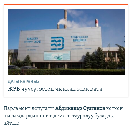
ДАГЫ КАРАҢЫЗ
ЖЭБ чуусу: эстен чыккан эски ката
Парламент депутаты
Абдыкапар Султанов
кеткен
чыгымдардын негиздемеси тууралуу буларды
айтты: