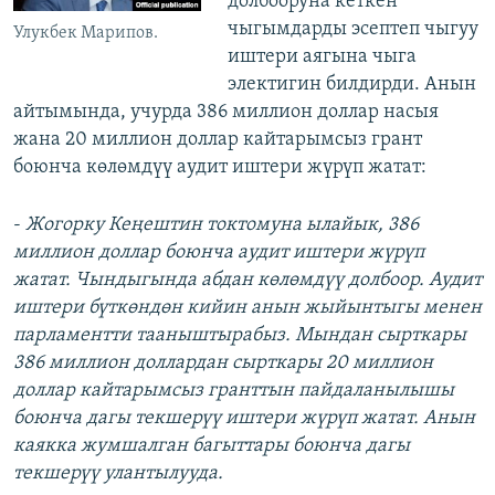
долбооруна кеткен
чыгымдарды эсептеп чыгуу
Улукбек Марипов.
иштери аягына чыга
электигин билдирди. Анын
айтымында, учурда 386 миллион доллар насыя
жана 20 миллион доллар кайтарымсыз грант
боюнча көлөмдүү аудит иштери жүрүп жатат:
-
Жогорку Кеңештин токтомуна ылайык, 386
миллион доллар боюнча аудит иштери жүрүп
жатат. Чындыгында абдан көлөмдүү долбоор. Аудит
иштери бүткөндөн кийин анын жыйынтыгы менен
парламентти тааныштырабыз. Мындан сырткары
386 миллион доллардан сырткары 20 миллион
доллар кайтарымсыз гранттын пайдаланылышы
боюнча дагы текшерүү иштери жүрүп жатат. Анын
каякка жумшалган багыттары боюнча дагы
текшерүү улантылууда.