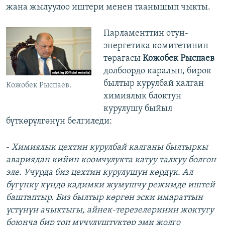
жана жылуулоо иштери менен таанышып чыкты.
Парламенттин отун-
энергетика комитетинин
төрагасы
Кожобек Рыспаев
долбоордо каралып, бирок
былтыр курулбай калган
Кожобек Рыспаев.
химиялык блоктун
курулушу быйыл
бүткөрүлгөнүн белгиледи:
-
Химиялык цехтин курулбай калганы былтыркы
авариядан кийин коомчулукта катуу талкуу болгон
эле. Учурда биз цехтин курулушун көрдүк. Ал
бүгүнкү күндө кадимки жумушчу режимде иштей
баштаптыр. Биз былтыр көргөн эски имараттын
үстүнүн ачыктыгы, айнек-терезелеринин жоктугу
боюнча бир топ мүчүлүштүктөр эми жолго