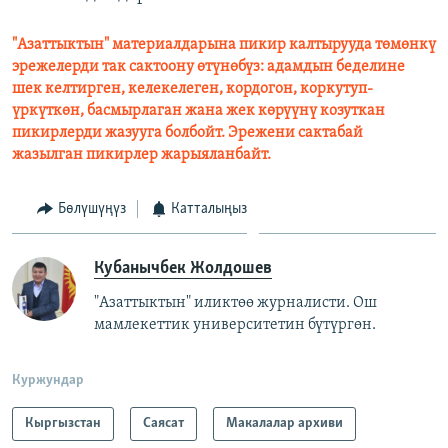
"Азаттыктын" материалдарына пикир калтырууда төмөнкү
эрежелерди так сактоону өтүнөбүз: адамдын беделине
шек келтирген, келекелеген, кордогон, коркутуп-
үркүткөн, басмырлаган жана жек көрүүнү козуткан
пикирлерди жазууга болбойт. Эрежени сактабай
жазылган пикирлер жарыяланбайт.
Бөлүшүңүз
Катталыңыз
Кубанычбек Жолдошев
"Азаттыктын" иликтөө журналисти. Ош
мамлекеттик университетин бүтүргөн.
Куржундар
Кыргызстан
Саясат
Макалалар архиви