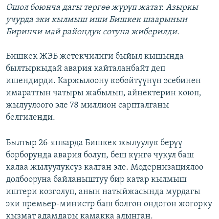
Ошол боюнча дагы тергөө жүрүп жатат. Азыркы
учурда эки кылмыш иши Бишкек шаарынын
Биринчи май райондук сотуна жиберилди.
Бишкек ЖЭБ жетекчилиги быйыл кышында
былтыркыдай авария кайталанбайт деп
ишендирди. Каржылоону көбөйтүүнүн эсебинен
имараттын чатыры жабылып, айнектерин коюп,
жылуулоого эле 78 миллион сарпталганы
белгиленди.
Былтыр 26-январда Бишкек жылуулук берүү
борборунда авария болуп, беш күнгө чукул баш
калаа жылуулуксуз калган эле. Модернизациялоо
долбооруна байланыштуу бир катар кылмыш
иштери козголуп, анын натыйжасында мурдагы
эки премьер-министр баш болгон ондогон жогорку
кызмат адамдары камакка алынган.