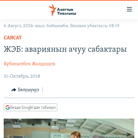
Линктер
Мазмунга
өтүңүз
6-Август, 2026-жыл, бейшемби, Бишкек убактысы 08:19
Навигацияга
ЖАҢЫЛЫКТАР
өтүңүз
САЯСАТ
КЫРГЫЗСТАН
Издөөгө
ЖЭБ: авариянын ачуу сабактары
салыңыз
ДҮЙНӨ
КЫРГЫЗСТАН
Кубанычбек Жолдошев
УКРАИНА
САЯСАТ
ДҮЙНӨ
31-Октябрь, 2018
АТАЙЫН ИЛИКТӨӨ
ЭКОНОМИКА
БОРБОР АЗИЯ
ТВ ПРОГРАММАЛАР
МАДАНИЯТ
Бөлүшүңүз
ПОДКАСТ
БҮГҮН АЗАТТЫКТА
Бизди Google'дан табыңыз
ӨЗГӨЧӨ ПИКИР
ЭКСПЕРТТЕР ТАЛДАЙТ
БИЗ ЖАНА ДҮЙНӨ
Русский
ДАНИСТЕ