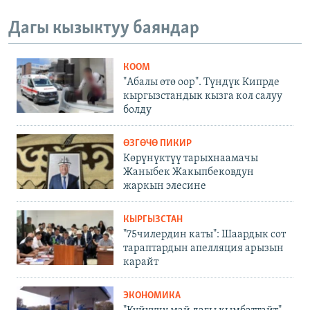
Дагы кызыктуу баяндар
КООМ
"Абалы өтө оор". Түндүк Кипрде
кыргызстандык кызга кол салуу
болду
ӨЗГӨЧӨ ПИКИР
Көрүнүктүү тарыхнаамачы
Жаныбек Жакыпбековдун
жаркын элесине
КЫРГЫЗСТАН
"75чилердин каты": Шаардык сот
тараптардын апелляция арызын
карайт
ЭКОНОМИКА