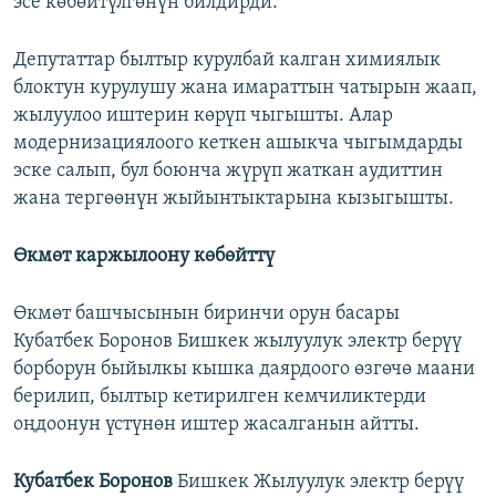
эсе көбөйтүлгөнүн билдирди.
Депутаттар былтыр курулбай калган химиялык
блоктун курулушу жана имараттын чатырын жаап,
жылуулоо иштерин көрүп чыгышты. Алар
модернизациялоого кеткен ашыкча чыгымдарды
эске салып, бул боюнча жүрүп жаткан аудиттин
жана тергөөнүн жыйынтыктарына кызыгышты.
Өкмөт каржылоону көбөйттү
Өкмөт башчысынын биринчи орун басары
Кубатбек Боронов Бишкек жылуулук электр берүү
борборун быйылкы кышка даярдоого өзгөчө маани
берилип, былтыр кетирилген кемчиликтерди
оңдоонун үстүнөн иштер жасалганын айтты.
Кубатбек Боронов
Бишкек Жылуулук электр берүү