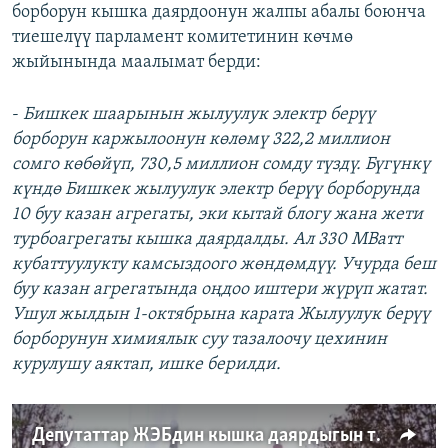
борборун кышка даярдоонун жалпы абалы боюнча
тиешелүү парламент комитетинин көчмө
жыйынында маалымат берди:
-
Бишкек шаарынын жылуулук электр берүү
борборун каржылоонун көлөмү 322,2 миллион
сомго көбөйүп, 730,5 миллион сомду түздү. Бүгүнкү
күндө Бишкек жылуулук электр берүү борборунда
10 буу казан агрегаты, эки кытай блогу жана жети
турбоагрегаты кышка даярдалды. Ал 330 МВатт
кубаттуулукту камсыздоого жөндөмдүү. Учурда беш
буу казан агрегатында оңдоо иштери жүрүп жатат.
Ушул жылдын 1-октябрына карата Жылуулук берүү
борборунун химиялык суу тазалоочу цехинин
курулушу аяктап, ишке берилди.
Депутаттар ЖЭБдин кышка даярдыгын текшеришти