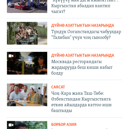
"Күйүүчү май дагы кымбаттайт".
Кыргызстан абалдан кантип
чыгат?
ДҮЙНӨ АЗАТТЫКТЫН НАЗАРЫНДА
Түндүк Ооганстандагы чабуулдар
"Талибан" үчүн чоң сынообу?
ДҮЙНӨ АЗАТТЫКТЫН НАЗАРЫНДА
Москвада ресторандагы
жардырууда беш киши набыт
болду
САЯСАТ
Чоң-Кара жана Таш-Төбө:
Өзбекстандан Кыргызстанга
өткөн айылдарда каттоо иши
башталды
БОРБОР АЗИЯ