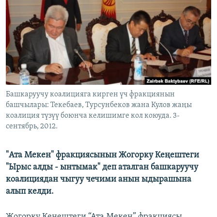
ОНЛАЙН ШЕРИНЕ
ЭЖЕ-СИҢДИЛЕР
АЗАТТЫК+
ЫҢГАЙСЫЗ СУРООЛОР
ЭЕ/АРнун бардык сайттары
Башкаруучу коалицияга кирген үч фракциянын
башчылары: Текебаев, Турсунбеков жана Кулов жаңы
коалиция түзүү боюнча келишимге кол коюуда. 3-
сентябрь, 2012.
"Ата Мекен" фракциясынын Жогорку Кеңештеги
"Ырыс алды - ынтымак" деп аталган башкаруучу
коалициядан чыгуу чечими анын ыдырашына
алып келди.
Жогорку Кеңештеги “Ата Мекен” фракциясы