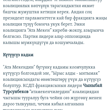
коалициялык көпчүлүк тарагандыктан өкмөт
башчы жумуштан кетиши керек. Андан соң
президент парламенттеги кай бир фракцияга жаңы
коалиция түзүү боюнча укук берет. Эмки
коалицияга “Ата Мекен” киреби-жокпу, азырынча
белгисиз. Партия лидери алар оппозицияда
калышы мүмкүндүгүн да кошумчалады.
Күтүүсүз кадам
"Ата Мекендин" бүгүнкү кадамы коомчулукка
күтүүсүз болгондой эле, “Ырыс алды - ынтымак”
коалициясындагы өнөктөштөрү үчүн да күтүүсүз
болуптур. КСДП фракциясынын лидери
Чыныбай
Турсунбеков
“атамекенчилердин” коалициядан
чыгышы тууралуу буга чейин сөз жүргөнү менен
дароо талкуулап, чечим кабыл алганына