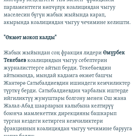
парламенттеги көпчүлүк коалициядан чыгуу
маселесин бүгүн жабык жыйында карап,
акырында коалициядан чыгуу чечимине келишти.
"Өкмөт мокоп калды"
Жабык жыйындан соң фракция лидери
Өмүрбек
Текебаев
коалициядын чыгуу себептерин
журналисттерге айтып берди. Текебаевдин
айтымында, мындай кадамга өкмөт башчы
Жантөрө Сатыбалдиевдин ишиндеги кемчиликтер
түрткү берди. Сатыбалдиевдин чарбалык иштерде
ийгиликтүү жумуштары болгону менен Ош жана
Жалал-Абад шаарларын калыбына келтирүү
боюнча мамлекеттик дирекцияны башкарып
турган кездеги кетирген кемчиликтери
фракциянын коалициядан чыгуу чечимине барууга