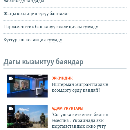
Бабановду тандады
Жаңы коалиция түзүү башталды
Парламенттик башкаруу коалициясы түзүлдү
Күттүргөн коалиция түзүлдү
Дагы кызыктуу баяндар
ЭРКИНДИК
Иштерман мигранттардын
коомдогу орду кандай?
АДАМ УКУКТАРЫ
"Согушка кеткенин билген
эмеспиз". Украинада эки
кыргызстандык окко учту