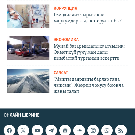
КОРРУПЦИЯ
Гемодиализ чыры: акча
маркумдарга да которулганбы?
ЭКОНОМИКА
Мунай базарындагы каатчылык:
Өкмөт күйүүчү май дагы
кымбаттай турганын эскертти
САЯСАТ
"Мыкты даярдыгы барлар гана
чыксын". Жеңиш чокусу боюнча
жаңы талап
ОНЛАЙН ШЕРИНЕ