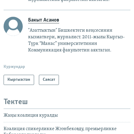
Бакыт Асанов
"Азаттыктын" Бишкектеги кеңсесинин
кызматкери, журналист. 2011-жылы Кыргыз-
Түрк “Манас” университетинин
Коммуникация факультетин аяктаган.
Куржундар
Кыргызстан
Саясат
Тектеш
Жаңы коалиция куралды
Коалиция спикерликке Жээнбековду, премьерликке