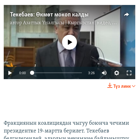
Текебаев: Өкмөт мокоп калды
автор
Азаттык Үналгысы | Кыргызстан: видео, фото, кабарлар
No media source currently available
0:00
3:26
Түз линк
Фракциянын коалициядан чыгуу боюнча чечими
президентке 19-мартта берилет. Текебаев
белгилегендей, алардын чечимине байланыштуу