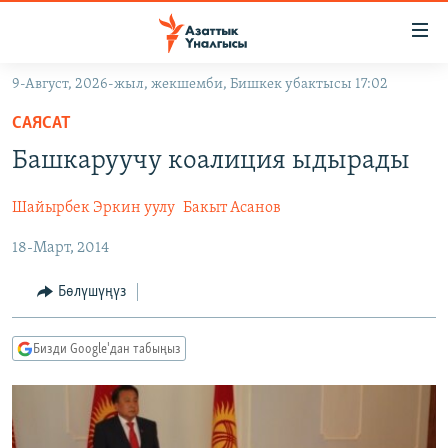
Линктер
Мазмунга
өтүңүз
9-Август, 2026-жыл, жекшемби, Бишкек убактысы 17:02
Навигацияга
ЖАҢЫЛЫКТАР
өтүңүз
САЯСАТ
КЫРГЫЗСТАН
Издөөгө
Башкаруучу коалиция ыдырады
салыңыз
ДҮЙНӨ
КЫРГЫЗСТАН
Шайырбек Эркин уулу
Бакыт Асанов
УКРАИНА
САЯСАТ
ДҮЙНӨ
18-Март, 2014
АТАЙЫН ИЛИКТӨӨ
ЭКОНОМИКА
БОРБОР АЗИЯ
ТВ ПРОГРАММАЛАР
МАДАНИЯТ
Бөлүшүңүз
ПОДКАСТ
БҮГҮН АЗАТТЫКТА
Бизди Google'дан табыңыз
ӨЗГӨЧӨ ПИКИР
ЭКСПЕРТТЕР ТАЛДАЙТ
БИЗ ЖАНА ДҮЙНӨ
Русский
ДАНИСТЕ