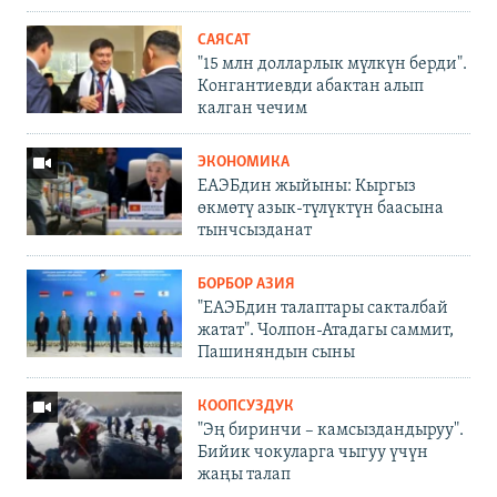
САЯСАТ
"15 млн долларлык мүлкүн берди".
Конгантиевди абактан алып
калган чечим
ЭКОНОМИКА
ЕАЭБдин жыйыны: Кыргыз
өкмөтү азык-түлүктүн баасына
тынчсызданат
БОРБОР АЗИЯ
"ЕАЭБдин талаптары сакталбай
жатат". Чолпон-Атадагы саммит,
Пашиняндын сыны
КООПСУЗДУК
"Эң биринчи – камсыздандыруу".
Бийик чокуларга чыгуу үчүн
жаңы талап