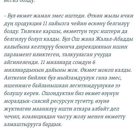
негиз болду:
- Бул өкмөт жаман эмес иштеди. Өткөн жылы ички
дүң продукция 11 пайызга чейин өскөнү белгилүү
болду. Тилекке каршы, өкмөттүн терс иштери да
белгилүү болуп калды. Бул Ош жана Жалал-Абадды
калыбына келтирүү боюнча дирекциянын ишин
парламент иликтеген, талкуулаган учурда
айгинеленди. 11 миллиард сомдун 6
миллиардынын дайыны жок. Өкмөт мокоп калды.
Анткени бийлик бул мыйзамдуулук гана эмес,
ишенимге байланышкан легитимдүүлүккө ээ
болушу керек. Ошондуктан биз өкмөт өзүнүн
моралдык-саясий ресурсун түгөттү, өзүнө
жүктөлгөн маанилүү ишти аткара албайт деп
чечип, коалициядан чыгуу жолу менен өкмөттү
алмаштырууга бардык.