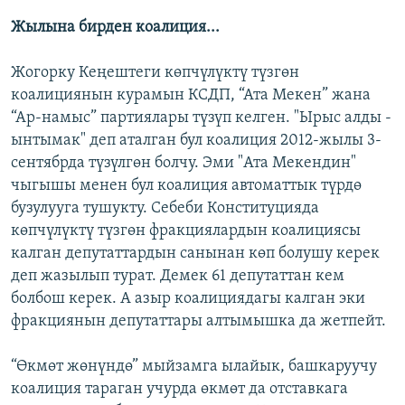
Жылына бирден коалиция...
Жогорку Кеңештеги көпчүлүктү түзгөн
коалициянын курамын КСДП, “Ата Мекен” жана
“Ар-намыс” партиялары түзүп келген. "Ырыс алды -
ынтымак" деп аталган бул коалиция 2012-жылы 3-
сентябрда түзүлгөн болчу. Эми "Ата Мекендин"
чыгышы менен бул коалиция автоматтык түрдө
бузулууга тушукту. Себеби Конституцияда
көпчүлүктү түзгөн фракциялардын коалициясы
калган депутаттардын санынан көп болушу керек
деп жазылып турат. Демек 61 депутаттан кем
болбош керек. А азыр коалициядагы калган эки
фракциянын депутаттары алтымышка да жетпейт.
“Өкмөт жөнүндө” мыйзамга ылайык, башкаруучу
коалиция тараган учурда өкмөт да отставкага