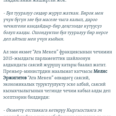
таңданганын жашырган жок:
- Бул тууралуу сөздөр жүрүп жаткан. Бирок мен
үчүн бүгүн эле бул маселе чыга калып, дароо
чечилгени кандайдыр-бир деңгээлде күтүүсүз
болуп калды. Ошондуктан бул тууралуу бир нерсе
деп айтыш мен үчүн кыйын.
Ал эми өкмөт “Ата Мекен” фракциясынын чечимин
2015-жылдагы парламенттик шайлоонун
алдындагы саясий жүрүшү катары баалап жатат.
Премьер-министрдин маалымат катчысы
Мелис
Эржигитов
“Ата Мекен” өлкөдөгү саясий,
экономикалык туруктуулукту эске албай, саясий
кызыкчылыгынын чегинде чечим кабыл алды деп
эсептээрин билдирди:
- Өкмөттү отставкага кетирүү Кыргызстанга эч