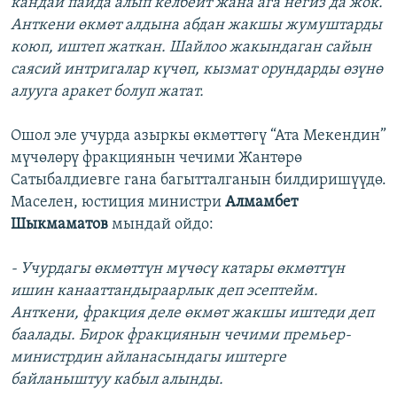
кандай пайда алып келбейт жана ага негиз да жок.
Анткени өкмөт алдына абдан жакшы жумуштарды
коюп, иштеп жаткан. Шайлоо жакындаган сайын
саясий интригалар күчөп, кызмат орундарды өзүнө
алууга аракет болуп жатат.
Ошол эле учурда азыркы өкмөттөгү “Ата Мекендин”
мүчөлөрү фракциянын чечими Жантөрө
Сатыбалдиевге гана багытталганын билдиришүүдө.
Маселен, юстиция министри
Алмамбет
Шыкмаматов
мындай ойдо:
- Учурдагы өкмөттүн мүчөсү катары өкмөттүн
ишин канааттандыраарлык деп эсептейм.
Анткени, фракция деле өкмөт жакшы иштеди деп
баалады. Бирок фракциянын чечими премьер-
министрдин айланасындагы иштерге
байланыштуу кабыл алынды.