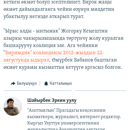
кеткен өкмөт болуп эсептелинет. Бирок жаңы
өкмөт дайындалганга чейин өзүнүн милдетин
убактылуу негизде аткарып турат.
"Ырыс алды - ынтымак" Жогорку Кеңештин
азыркы чакырылышында төртүнчү жолу куралган
башкаруучу коалиция эле. Ага чейинки
"
Биримдик" коалициясы 2012-жылдын 22-
августунда ыдырап,
Өмүрбек Бабанов баштаган
өкмөт курамы кызматтан кетүүгө аргасыз болгон.
Бөлүшүңүз
Катталыңыз
Шайырбек Эркин уулу
"Азаттыктын" Прагадагы кеңсесинин
кызматкери, журналист, интернет редактор.
Кыргыз Улуттук университетинин
журналистика факультетин аяктаган.