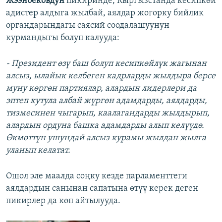
Жээнбековдун
пикиринде,
Кыргызстанда кесипкөй
адистер алдыга жылбай, аялдар жогорку бийлик
органдарындагы саясий соодалашуунун
курмандыгы болуп калууда:
- Президент өзү баш болуп кесипкөйлүк жагынан
алсыз, ылайык келбеген кадрларды жылдыра берсе
муну көргөн партиялар, алардын лидерлери да
эптеп кутула албай жүргөн адамдарды, аялдарды,
тизмесинен чыгарып, каалагандарды жылдырып,
алардын ордуна башка адамдарды алып келүүдө.
Өкмөттүн ушундай алсыз курамы жылдан жылга
уланып келатат.
Ошол эле маалда соңку кезде парламенттеги
аялдардын санынан сапатына өтүү керек деген
пикирлер да көп айтылууда.