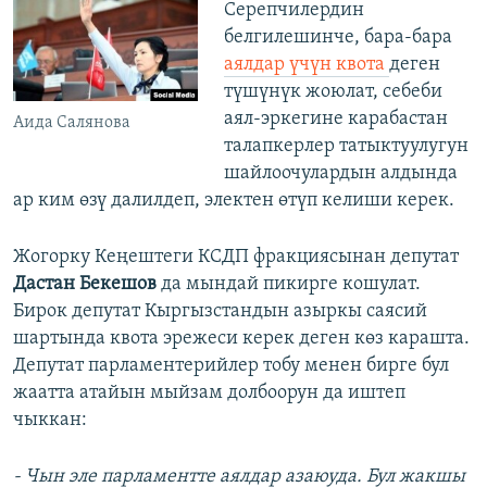
Серепчилердин
белгилешинче, бара-бара
аялдар үчүн квота
деген
түшүнүк жоюлат, себеби
аял-эркегине карабастан
Аида Салянова
талапкерлер татыктуулугун
шайлоочулардын алдында
ар ким өзү далилдеп, электен өтүп келиши керек.
Жогорку Кеңештеги КСДП фракциясынан депутат
Дастан Бекешов
да мындай пикирге кошулат.
Бирок депутат Кыргызстандын азыркы саясий
шартында квота эрежеси керек деген көз карашта.
Депутат парламентерийлер тобу менен бирге бул
жаатта атайын мыйзам долбоорун да иштеп
чыккан:
- Чын эле парламентте аялдар азаюуда. Бул жакшы