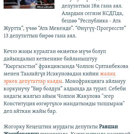
депутаттын 18и гана аял.
Алардын сегизи КСДПда,
бешөө “Республика - Ата
Журтта”, үчөө “Ата Мекенде”. “Өнүгүү-Прогрессте”
13 депутаттын бирөө гана аял.
Кечээ жаңы куралган өкмөткө мүчө болуп
дайындалып кеткенине байланыштуу
“Кыргызстан” фракциясында Чолпон Султанбекова
менен Таалайгүл Исакуновадан кийин
жалаң
эркек депутаттар калды
. Монофракцияга айлануу
коркунучу “Бир болдун” алдында да турат. Себеби
андагы жалгыз айым Чолпон Жакупова "эгер
Конституция өзгөртүлсө мандатымды тапшырам"
деп айткан жайы бар.
Жогорку Кеңештин мурдагы депутаты
Равшан