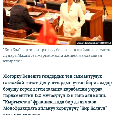
ОНЛАЙН ШЕРИНЕ
ЭЖЕ-СИҢДИЛЕР
АЗАТТЫК+
ЫҢГАЙСЫЗ СУРООЛОР
ЭЕ/АРнун бардык сайттары
“Бир Бол” партиясы аркылуу беш жылга шайланып келген
Лунара Мамытова жарым жылга жетпей мандатынан
ажыраган.
Жогорку Кеңеште гендердик тең салмактуулук
сакталбай жатат. Депутаттардын үчтөн бири аялдар
болушу керек деген талапка карабастан учурда
парламенттин 120 мүчөсүнүн 18и гана аял киши.
“Кыргызстан” фракциясында бир да аял жок.
Монофракцияга айлануу коркунучу “Бир Болдун”