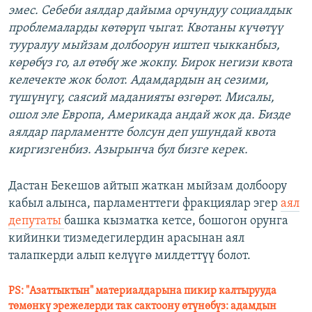
эмес. Себеби аялдар дайыма орчундуу социалдык
проблемаларды көтөрүп чыгат. Квотаны күчөтүү
тууралуу мыйзам долбоорун иштеп чыкканбыз,
көрөбүз го, ал өтөбү же жокпу. Бирок негизи квота
келечекте жок болот. Адамдардын аң сезими,
түшүнүгү, саясий маданияты өзгөрөт. Мисалы,
ошол эле Европа, Америкада андай жок да. Бизде
аялдар парламентте болсун деп ушундай квота
киргизгенбиз. Азырынча бул бизге керек.
Дастан Бекешов айтып жаткан мыйзам долбоору
кабыл алынса, парламенттеги фракциялар эгер
аял
депутаты
башка кызматка кетсе, бошогон орунга
кийинки тизмедегилердин арасынан аял
талапкерди алып келүүгө милдеттүү болот.
PS: "Азаттыктын" материалдарына пикир калтырууда
төмөнкү эрежелерди так сактоону өтүнөбүз: адамдын