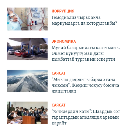
КОРРУПЦИЯ
Гемодиализ чыры: акча
маркумдарга да которулганбы?
ЭКОНОМИКА
Мунай базарындагы каатчылык:
Өкмөт күйүүчү май дагы
кымбаттай турганын эскертти
САЯСАТ
"Мыкты даярдыгы барлар гана
чыксын". Жеңиш чокусу боюнча
жаңы талап
САЯСАТ
"75чилердин каты": Шаардык сот
тараптардын апелляция арызын
карайт