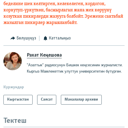
беделине шек келтирген, келекелеген, кордогон,
коркутуп-үркүткөн, басмырлаган жана жек көрүүнү
козуткан пикирлерди жазууга болбойт. Эрежени сактабай
жазылган пикирлер жарыяланбайт.
Бөлүшүңүз
Катталыңыз
Рахат Кеңешова
"Азаттык" радиосунун Бишкек кеңсесинин журналисти
.
Кыргыз Мамлекеттик
у
луттук университетин бүтүргө
н
.
Куржундар
Кыргызстан
Саясат
Макалалар архиви
Тектеш