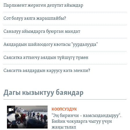
Парламент жериген депутат айымдар
Сот болуу аялга жарашпайбы?
Саналуу айымдарга буюрган мандат
Аялдардын шайлоодогу квотасы "уурдалууда"
Саясатка аттанчу аялдын түйшүгү түмөн
Саясатта аялдардын каруусу ката элекпи?
Дагы кызыктуу баяндар
КООПСУЗДУК
"Эң биринчи – камсыздандыруу".
Бийик чокуларга чыгуу үчүн
жаңы талап