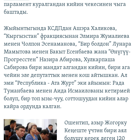
парламент куралгандан кийин чекесинен чыга
баштады.
Жыйынтыгында КСДПдан Ашэра Халикова,
“Кыргызстан” фракциясынан Элмира Жумалиева
менен Чолпон Эсенаманова, “Бир болдон” Лунара
Мамытова менен Бакыт Есенбаева жана “Өнүгүү-
Прогресстен” Назира Абирова, Хулкарпаша
Сабирова бири мандат алгандан кийин, бири ага
чейин эле депутаттык менен кош айтышкан. Ал
эми “Республика - Ата Журт” эки айымын: Рада
Туманбаева менен Аида Исмаилованы кетирмей
болуп, бир топ ызы-чуу, соттошуудан кийин алар
кайра ордунда калган.
Ошентип, азыр Жогорку
Кеңеште үчтөн бири аял
болушу керек деген 120