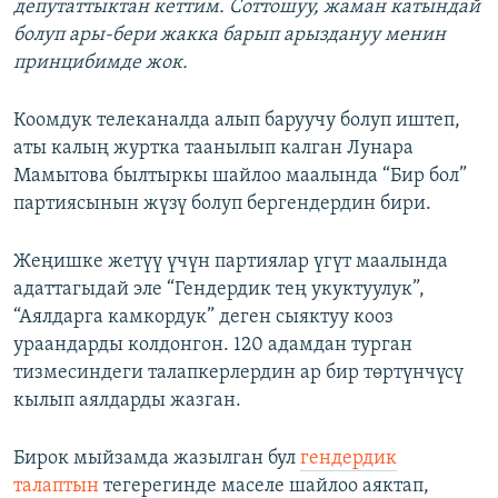
депутаттыктан кеттим. Соттошуу, жаман катындай
болуп ары-бери жакка барып арыздануу менин
принцибимде жок.
Коомдук телеканалда алып баруучу болуп иштеп,
аты калың журтка таанылып калган Лунара
Мамытова былтыркы шайлоо маалында “Бир бол”
партиясынын жүзү болуп бергендердин бири.
Жеңишке жетүү үчүн партиялар үгүт маалында
адаттагыдай эле “Гендердик тең укуктуулук”,
“Аялдарга камкордук” деген сыяктуу кооз
ураандарды колдонгон. 120 адамдан турган
тизмесиндеги талапкерлердин ар бир төртүнчүсү
кылып аялдарды жазган.
Бирок мыйзамда жазылган бул
гендердик
талаптын
тегерегинде маселе шайлоо аяктап,