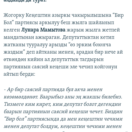
алдында да турат.
Жогорку Кеңештин азыркы чакырылышына “Бир
Бол” партиясы аркылуу беш жылга шайланып
келген
Лунара Мамытова
жарым жылга жетпей
мандатынан ажыраган. Депутаттыктан кетип
жатканы тууралуу арызды “өз эрким боюнча
жаздым” деп айтканы менен, арадан бир нече ай
өткөндөн кийин ал депутаттык тагдырын
партиянын саясий кеңеши эле чечип койгонун
айтып берди:
- Ар бир саясий партияда бул акча менен
көзөмөлдөнөт. Баарыбыз аны эң жакшы билебиз.
Тизмеге ким кирет, ким депутат болот дегендин
баарын партиянын саясий кеңеши чечет. Биздин
“Бир бол” партиясында да мен кеңештин чечими
менен депутат болдум, кеңештин чечими менен