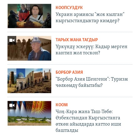
КООПСУЗДУК
Украин армиясы "жок кылган"
кыргызстандыктар кимдер?
ТАРЫХ ЖАНА ТАГДЫР
Үркүндү эскерүү: Кадыр мерген
кантип жол тоскон?
БОРБОР АЗИЯ
"Борбор Азия Шенгени": Туризм
чөлкөмдү байытабы?
КООМ
Чоң-Кара жана Таш-Төбө:
Өзбекстандан Кыргызстанга
өткөн айылдарда каттоо иши
башталды