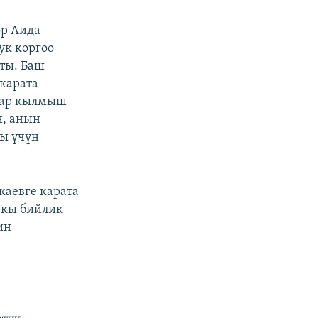
ор Аида
ук коргоо
ты. Баш
карата
атар кылмыш
н, анын
ры үчүн
аевге карата
ркы бийлик
ин