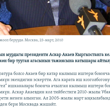
жооп берүүдө. Москва, 23-март, 2010
н мурдагы президенти Аскар Акаев Кыргызстанга кел
ткөн бир тууган агасынын тажиясына катышары айтыл
атура болсо Акаев бир катар кылмыш иштери боюнча
үн экендигин эскертти. Ага карата иш козголбогон
ител” ишканалары боюнча ачылган кылмыш иштери бо
күн. Аскар Акаевдин кол тийбестиги 2010-жылы Уба
рети менен алынган. Ал 2005-жылы март ыңкылабынд
ден бери Москвада жашайт.