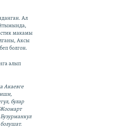
данган. Ал
айтымында,
естик макамы
алганы, Аксы
беп болгон.
нга алып
да Акаевге
 иши,
үл, булар
 Жоомарт
 Бузурманкул
 болушат.