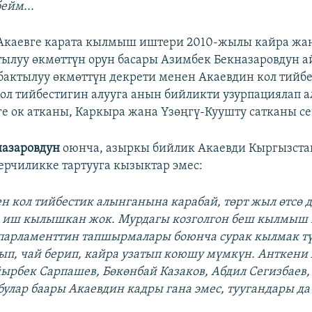
ейм...
Акаевге карата кылмыш иштери 2010-жылы кайра жан
тылуу өкмөттүн орун басары Азимбек Бекназаровдун 
актылуу өкмөттүн декрети менен Акаевдин кол тийб
Кол тийбестигин алууга анын бийликти узурпациялап 
ге ок атканы, Каркыра жана Үзөңгү-Куушту сатканы се
назаровдун
оюнча, азыркы бийлик Акаевди Кыргызста
ерчиликке тартууга кызыктар эмес:
ен кол тийбестик алынганына карабай, төрт жыл өтсө 
а иш кылышкан жок. Мурдагы козголгон беш кылмыш
парламенттин тапшырмалары боюнча сурак кылмак түг
лып, чай берип, кайра узатып коюшу мүмкүн. Анткени
йырбек Сарпашев, Бөкөнбай Казаков, Абдил Сегизбаев,
 булар баары Акаевдин кадры гана эмес, туугандары да