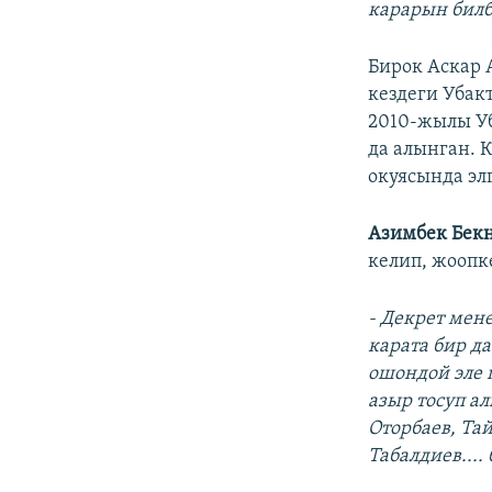
карарын билб
Бирок Аскар 
кездеги Убак
2010-жылы Уб
да алынган. 
окуясында эл
Азимбек Бек
келип, жоопк
- Декрет мен
карата бир д
ошондой эле 
азыр тосуп а
Оторбаев, Та
Табалдиев....