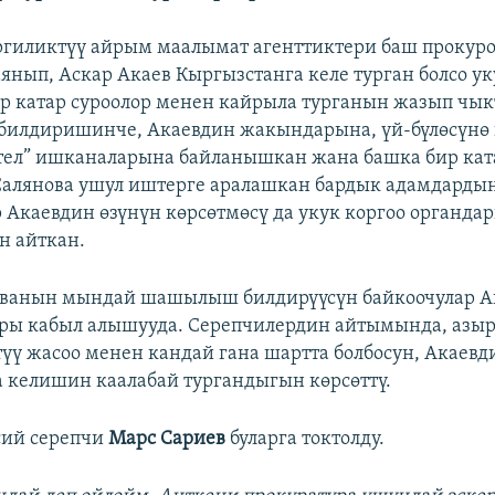
ргиликтүү айрым маалымат агенттиктери баш прокур
аянып, Аскар Акаев Кыргызстанга келе турган болсо ук
р катар суроолор менен кайрыла турганын жазып чык
билдиришинче, Акаевдин жакындарына, үй-бүлөсүнө 
ител” ишканаларына байланышкан жана башка бир к
Салянова ушул иштерге аралашкан бардык адамдарды
 Акаевдин өзүнүн көрсөтмөсү да укук коргоо органда
н айткан.
ованын мындай шашылыш билдирүүсүн байкоочулар Ак
ары кабыл алышууда. Серепчилердин айтымында, азы
үү жасоо менен кандай гана шартта болбосун, Акаевд
 келишин каалабай тургандыгын көрсөттү.
сий серепчи
Марс Сариев
буларга токтолду.