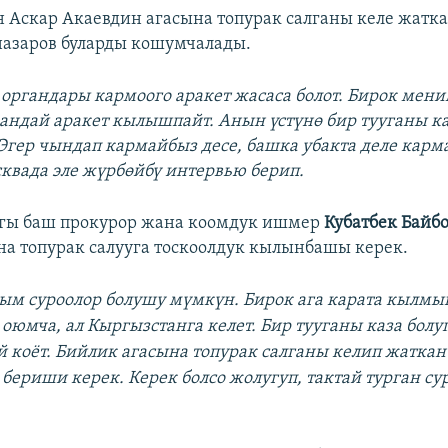
 Аскар Акаевдин агасына топурак салганы келе жатк
азаров буларды кошумчалады.
о органдары кармоого аракет жасаса болот. Бирок мени
кандай аракет кылышпайт. Анын үстүнө бир тууганы ка
 Эгер чындап кармайбыз десе, башка убакта деле кар
сквада эле жүрбөйбү интервью берип.
агы баш прокурор жана коомдук ишмер
Кубатбек Байб
на топурак салууга тоскоолдук кылынбашы керек.
рым суроолор болушу мүмкүн. Бирок ага карата кылм
оюмча, ал Кыргызстанга келет. Бир тууганы каза болу
й коёт. Бийлик агасына топурак салганы келип жаткан
бериши керек. Керек болсо жолугуп, тактай турган су