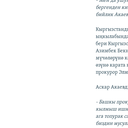
- Мен да ушу
бергенден ки
бийлик Акаев 
Кыргызстанды
ыңкылабында 
бери Кыргызс
Азимбек Бекн
мүчөлөрүнө к
өзүнө карата
прокурор Элм
Аскар Акаев
- Башкы прок
кылмыш иши ж
ага топурак с
биздин мусул