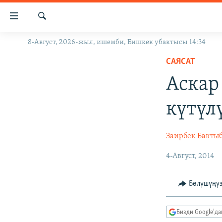
Линктер
Мазмунга
өтүңүз
Издөө
8-Август, 2026-жыл, ишемби, Бишкек убактысы 14:34
ЖАҢЫЛЫКТАР
Навигацияга
өтүңүз
САЯСАТ
КЫРГЫЗСТАН
Издөөгө
Аскар
ДҮЙНӨ
КЫРГЫЗСТАН
салыңыз
УКРАИНА
САЯСАТ
ДҮЙНӨ
күтүл
АТАЙЫН ИЛИКТӨӨ
ЭКОНОМИКА
БОРБОР АЗИЯ
ТВ ПРОГРАММАЛАР
МАДАНИЯТ
Заирбек Бакты
ПОДКАСТ
БҮГҮН АЗАТТЫКТА
4-Август, 2014
ӨЗГӨЧӨ ПИКИР
ЭКСПЕРТТЕР ТАЛДАЙТ
Бөлүшүңү
БИЗ ЖАНА ДҮЙНӨ
ДАНИСТЕ
Бизди Google'д