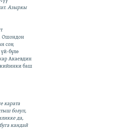
түү
лат. Азыркы
т
. Ошондон
ан соң
 үй-бүлө
скар Акаевдин
 кийинки баш
е карата
йтыш болуп,
иликке да,
буга кандай