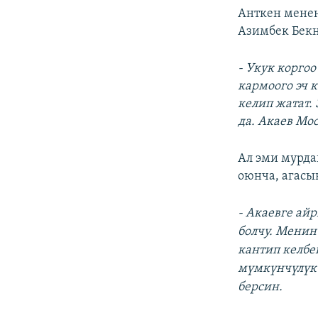
Анткен менен
Азимбек Бекн
- Укук корго
кармоого эч 
келип жатат.
да. Акаев Мо
Ал эми мурд
оюнча, агасы
- Акаевге ай
болчу. Менин 
кантип келбе
мүмкүнчүлүк 
берсин.