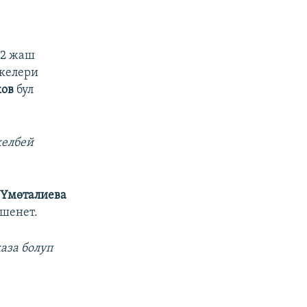
82 жаш
 келери
ков
бул
келбей
 Үмөталиева
ишенет.
аза болуп