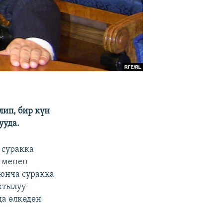
ип, бир күн
ууда.
 суракка
у менен
юнча суракка
ктылуу
а өлкөдөн