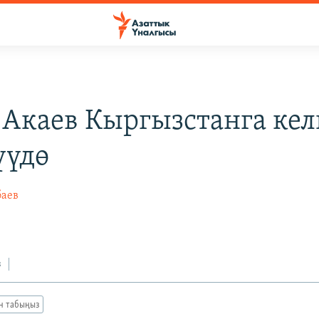
 Акаев Кыргызстанга ке
үүдө
баев
з
ан табыңыз