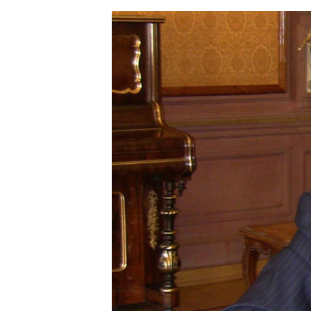
ЭЖЕ-СИҢДИЛЕР
АЗАТТЫК+
ЫҢГАЙСЫЗ СУРООЛОР