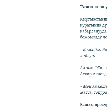
“Агасына топ
Кыргызстанды
курагында дү
кабарланууда
божомолду че
- Билбейм. Би
койсун.
Ал эми “Жаш
Аскар Акаевд
- Мен ал кели
жатса, топур
Башкы прокур