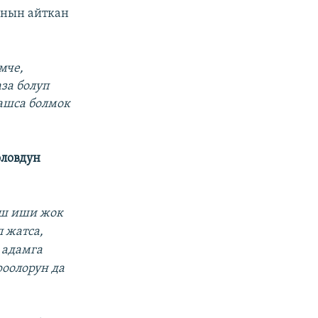
анын айткан
мче,
за болуп
машса болмок
оловдун
ыш иши жок
п жатса,
 адамга
роолорун да