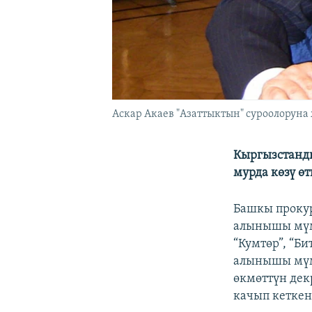
Аскар Акаев "Азаттыктын" суроолоруна 
Кыргызстанды
мурда көзү ө
Башкы прокур
алынышы мүмк
“Кумтөр”, “Б
алынышы мүм
өкмөттүн дек
качып кеткен