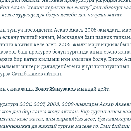
ндай деп ойлойм. Анткени прокуратура ушундай эскер
йин Акаев “келиш керекпи же жокпу” деп ойлонуп ка
келсе туруксуздук болуп кетеби деп чочулап жатат.
н туңгуч президенти Аскар Акаев 2005-жылдагы мар
өлкөнү таштай качып, Москвадан баш паанек тапкан
танга кайтып келе элек. 2005-жылы март ыңкылабын
азаров баш прокурор болуп турганда анын өзүнө жана
арата бир катар кылмыш ичи ачылган болчу. Бирок А
 кылмыш иштери далилденбегени үчүн токтотулганын
урза Сатыбалдиев айткан.
дин санаалашы
Болот Жанузаков
мындай дейт.
уратура 2006, 2007, 2008, 2009-жылдары Аскар Акаевг
ок деп бир канча жолу айткан. Бир тууган агасы ка
алганы келе жатса, аны кармайбыз десе, бул адамкерч
манчылыкка да жакпай турган маселе го. Эми бийлик 