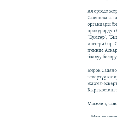
Ал ортодо же
Саляновага т
органдары би
прокурордун 
“Кумтөр”, “Б
иштери бар. 
ичинде Аскар
баалуу болору
Бирок Салян
эскертүү кат
жарыя-эскерт
Кыргызстанга
Маселен, сая