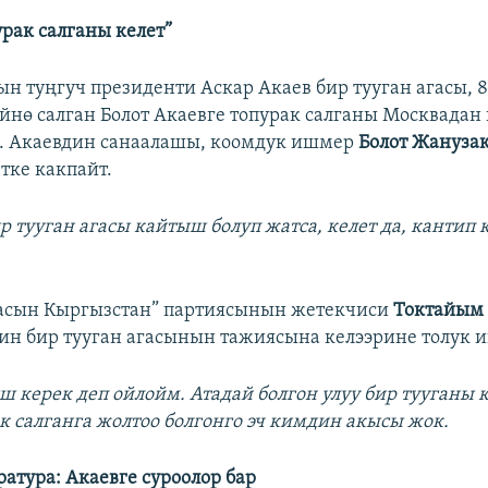
урак салганы келет”
н туңгуч президенти Аскар Акаев бир тууган агасы, 
йнө салган Болот Акаевге топурак салганы Москвадан
. Акаевдин санаалашы, коомдук ишмер
Болот Жануза
тке какпайт.
р тууган агасы кайтыш болуп жатса, келет да, кантип 
асын Кыргызстан” партиясынын жетекчиси
Токтайым
ин бир тууган агасынын тажиясына келээрине толук 
ш керек деп ойлойм. Атадай болгон улуу бир тууганы к
ак салганга жолтоо болгонго эч кимдин акысы жок.
атура: Акаевге суроолор бар