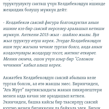
туруктуулукту сакташ үчүн Келдибековдун ишинде
жеңилдик болушу мүмкүн дейт:
-
Келдибеков саясий фигура болгондуктан анын
ишине кээ бир саясий нерселер аралашып кетиши
мүмкүн. Анткени 2015-жыл - шайлоо жылы. Бул
жыл туруктуу өтүш керек. Эгерде Келдибековдун
иши терс жагына чечиле турган болсо, анда анын
колдоочулары жолдорду тосот, митинг өткөрөт.
Менин оюмча, ошон үчүн азыр бир "Соломон
чечимин" кабыл алыш керек.
Акматбек Келдибековдун саясий абалына келе
турган болсок, ал өтө жакшы эмес. Биринчиден,
“Ата Журт” партиясындагы жакын пикирлештери
менен алда качан эле араздашып кеткен.
Экинчиден, башка кайсы бир таасирлүү саясий
күчтөр менен бириккени да байкала элек. Бирок