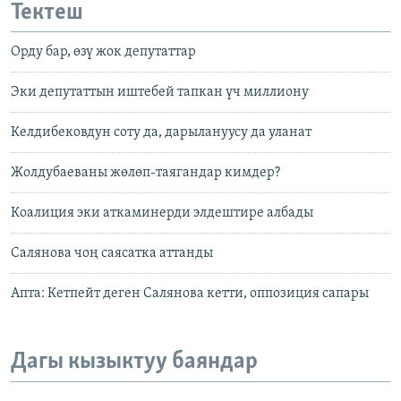
Тектеш
Орду бар, өзү жок депутаттар
Эки депутаттын иштебей тапкан үч миллиону
Келдибековдун соту да, дарылануусу да уланат
Жолдубаеваны жөлөп-таягандар кимдер?
Коалиция эки аткаминерди элдештире албады
Салянова чоң саясатка аттанды
Апта: Кетпейт деген Салянова кетти, оппозиция сапары
Дагы кызыктуу баяндар