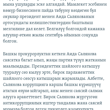
мына ушуларды эске алгандай. Мамлекет эсебинен
көмүр бизнесинен пайда табууну көздөгөн бул
окуялар президент менен Аида Салянованын
ортосундагы келишпестиктердин башталыш
мезгилине дал келет. Белгилүү болгондой камакка
алуулар өткөн жылы сентябрь айынын соңунда
болгон.
Башкы прокурорлуктан кеткен Аида Салянова
саясатка багыт алып, жаңы партия түзүп жатканын
маалымдады. Президенттик шайлоого катышуу
тууралуу сөз кылуу эрте, бирок парламенттик
шайлоого сөзсүз катышарын жарыялады. Албетте,
Салянова коррупцияга каршы башкы күрөшүүчү
атагын өзүнө ыйгарып, аны менен саясий салмак
алууга аракеттенет. Бирок Салянова жүргүзгөн
антикоррупциялык иштер тандалма жана саясий
мүнөздө болгон деген пикирлер коомчулукта