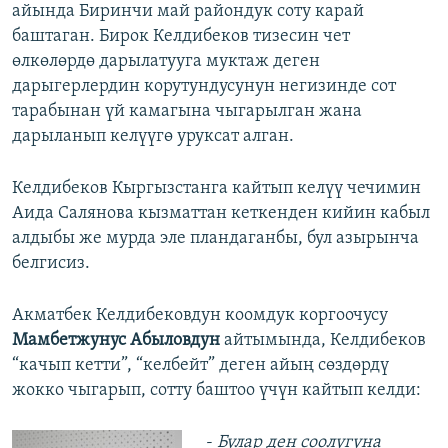
айында Биринчи май райондук соту карай
баштаган. Бирок Келдибеков тизесин чет
өлкөлөрдө дарылатууга муктаж деген
дарыгерлердин корутундусунун негизинде сот
тарабынан үй камагына чыгарылган жана
дарыланып келүүгө уруксат алган.
Келдибеков Кыргызстанга кайтып келүү чечимин
Аида Салянова кызматтан кеткенден кийин кабыл
алдыбы же мурда эле пландаганбы, бул азырынча
белгисиз.
Акматбек Келдибековдун коомдук коргоочусу
Мамбетжунус Абыловдун
айтымында, Келдибеков
“качып кетти”, “келбейт” деген айың сөздөрдү
жокко чыгарып, сотту баштоо үчүн кайтып келди:
-
Булар ден соолугуна