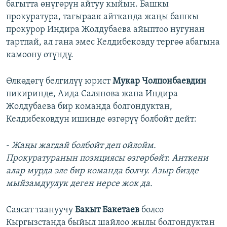
багытта өнүгөрүн айтуу кыйын. Башкы
прокуратура, тагыраак айтканда жаңы башкы
прокурор Индира Жолдубаева айыптоо нугунан
тартпай, ал гана эмес Келдибековду тергөө абагына
камоону өтүндү.
Өлкөдөгү белгилүү юрист
Мукар Чолпонбаевдин
пикиринде, Аида Салянова жана Индира
Жолдубаева бир команда болгондуктан,
Келдибековдун ишинде өзгөрүү болбойт дейт:
-
Жаңы жагдай болбойт деп ойлойм.
Прокуратуранын позициясы өзгөрбөйт. Анткени
алар мурда эле бир команда болчу. Азыр бизде
мыйзамдуулук деген нерсе жок да.
Саясат таануучу
Бакыт Бакетаев
болсо
Кыргызстанда быйыл шайлоо жылы болгондуктан