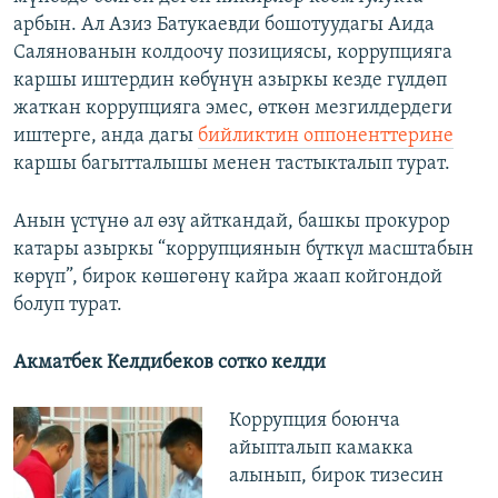
арбын. Ал Азиз Батукаевди бошотуудагы Аида
Салянованын колдоочу позициясы, коррупцияга
каршы иштердин көбүнүн азыркы кезде гүлдөп
жаткан коррупцияга эмес, өткөн мезгилдердеги
иштерге, анда дагы
бийликтин оппоненттерине
каршы багытталышы менен тастыкталып турат.
Анын үстүнө ал өзү айткандай, башкы прокурор
катары азыркы “коррупциянын бүткүл масштабын
көрүп”, бирок көшөгөнү кайра жаап койгондой
болуп турат.
Акматбек Келдибеков сотко келди
Коррупция боюнча
айыпталып камакка
алынып, бирок тизесин