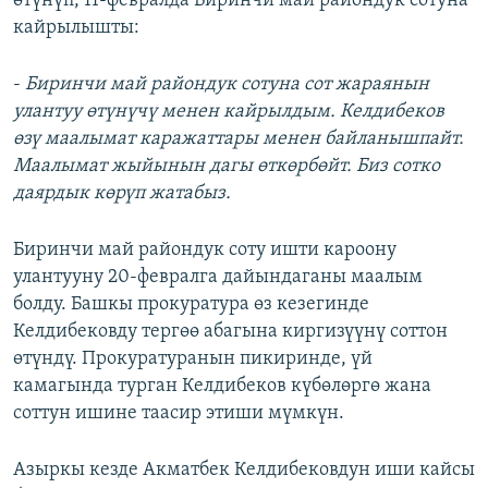
өтүнүп, 11-февралда Биринчи май райондук сотуна
кайрылышты:
-
Биринчи май райондук сотуна сот жараянын
улантуу өтүнүчү менен кайрылдым. Келдибеков
өзү маалымат каражаттары менен байланышпайт.
Маалымат жыйынын дагы өткөрбөйт. Биз сотко
даярдык көрүп жатабыз.
Биринчи май райондук соту ишти кароону
улантууну 20-февралга дайындаганы маалым
болду. Башкы прокуратура өз кезегинде
Келдибековду тергөө абагына киргизүүнү соттон
өтүндү. Прокуратуранын пикиринде, үй
камагында турган Келдибеков күбөлөргө жана
соттун ишине таасир этиши мүмкүн.
Азыркы кезде Акматбек Келдибековдун иши кайсы