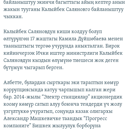
байланыштуу экинчи багыттагы айың кептер анын
жакын тууганы Калыйбек Саляновго байланыштуу
чыккан.
Калыйбек Саляновдун киши колдуу болуп
өлтүрүлгөн 17 жаштагы Камила Дүйшөбаева менен
тааныштыгы тергөө учурунда аныкталган. Бирок
кийинчерээк Ички иштер министрлиги Калыйбек
Саляновдун кыздын өлүмүнө тиешеси жок деген
бүтүмүн чыгарып берген.
Албетте, булардан сырткары эки тараптын көмүр
коррупциясында катуу чарпышып калган жери
бар. 2014-жылы “Электр станциялар” акционердик
коому көмүр сатып алуу боюнча тендерди үч жолу
үзгүлтүккө учуратып, соңунда казак олигархы
Александр Машкевичке таандык “Прогресс
компаниге” Бишкек жылуулук борборуна