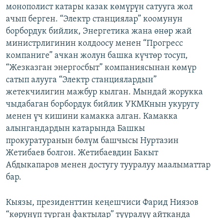
монополист катары казак көмүрүн сатууга жол
ачып берген. “Электр станциялар” коомунун
борбордук бийлик, Энергетика жана өнөр жай
министрлигинин колдоосу менен “Прогресс
компаниге” ачкан жолун башка күчтөр тосуп,
“Жезказган энергосбыт” компаниясынан көмүр
сатып алууга “Электр станциялардын”
жетекчилигин мажбур кылган. Мындай жорукка
чыдабаган борбордук бийлик УКМКнын укуругу
менен үч кишини камакка алган. Камакка
алынгандардын катарында Башкы
прокуратуранын бөлүм башчысы Нуртазин
Жетибаев болгон. Жетибаевдин Бакыт
Абдыкапаров менен достугу тууралуу маалыматтар
бар.
Кыязы, президенттин кеңешчиси Фарид Ниязов
“көрүнүп турган фактылар” тууралуу айтканда