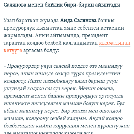
Салянова менен бийлик бири-бирин айыптады
Узап бараткан жумада
Аида Салянова
башкы
прокурорлук кызматтан эмне себептен кеткенин
жарыялады. Анын айтымында, президент
тараптан колдоо болбой калгандыктан
кызматынан
кетүүгө
аргасыз болду:
- Прокурорлор үчүн саясий колдоо өтө маанилүү
нерсе, анын ичинде сөзсүз түрдө президенттин
колдоосу. Ишти натыйжалуу алып барыш үчүн
ушундай колдоо сөзсүз керек. Менин оюмча,
президент менен башкы прокурордун ортосунда
ишенимге негизделген мамиле болуш керек. Бул
абдан маанилүү нерсе. Бир этапта мен ошондой
мамиле, колдоону сезбей калдым. Андай колдоо
болбогондон кийин коррупция менен күрөштү жөн
эле имитация кылуунун кажети жок.