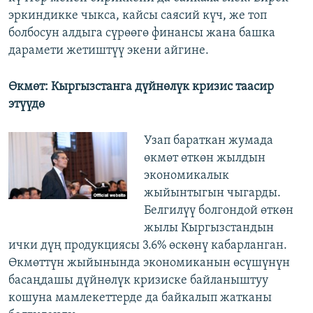
эркиндикке чыкса, кайсы саясий күч, же топ
болбосун алдыга сүрөөгө финансы жана башка
дарамети жетиштүү экени айгине.
Өкмөт: Кыргызстанга дүйнөлүк кризис таасир
этүүдө
Узап бараткан жумада
өкмөт өткөн жылдын
экономикалык
жыйынтыгын чыгарды.
Белгилүү болгондой өткөн
жылы Кыргызстандын
ички дүң продукциясы 3.6% өскөнү кабарланган.
Өкмөттүн жыйынында экономиканын өсүшүнүн
басаңдашы дүйнөлүк кризиске байланыштуу
кошуна мамлекеттерде да байкалып жатканы