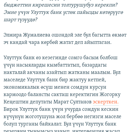
бюджеттин кирешесин толтурушубуз керекпи?
Эмне үчүн Улуттук банк үстөк пайызды көтөрүүгө
шарт түзүүдө?
Элмира Жумалиева ошондой эле бул багытта өкмөт
эч кандай чара көрбөй жатат деп айыптаган.
Улуттук банк өз кезегинде сомго басым болбош
үчүн насыяларды кымбаттатып, базардагы
накталай акчаны азайтып жатканы маалым. Бул
маселеде Улуттук банк бир жактуу кетпей,
экономикалык өсүш менен сомдун курсун
кармоодо балансты сакташ керектигин Жогорку
Кеңештин депутаты Марат Султанов
эскерткен.
Бирок Улуттук банк үчүн учурда сомдун кескин
күчүнүн жоготушуна жол бербөө негизги маселе
болуп турганы байкалат. Бул үчүн Улуттук банк
резервин тынымсыз чачып, интервенция жасап