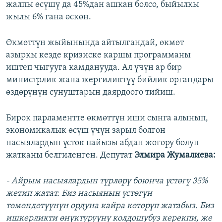
жалпы өсүшү да 45%дан ашкан болсо, быйылкы
жылы 6% гана өскөн.
Өкмөттүн жыйынында айтылгандай, өкмөт
азыркы кезде кризиске каршы программаны
иштеп чыгууга камданууда. Ал үчүн ар бир
министрлик жана жергиликтүү бийлик органдары
өздөрүнүн сунуштарын даярдоого тийиш.
Бирок парламентте өкмөттүн иши сынга алынып,
экономикалык өсүш үчүн зарыл болгон
насыялардын үстөк пайызы абдан жогору болуп
жатканы белгиленген. Депутат
Элмира Жумалиева:
- Айрым насыялардын түрлөрү боюнча үстөгү 35%
жетип жатат. Биз насыянын үстөгүн
төмөндөтүүнүн ордуна кайра көтөрүп жатабыз. Биз
ишкерликти өнүктүрүүнү колдошубуз керекпи, же