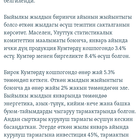
белгиленди.
Быйылкы жылдын биринчи айынын жыйынтыгы
болсо өткөн жылдагы өсүш темптин сакталганын
көрсөтөт. Маселен, Улуттук статистикалык
комитеттин маалыматы боюнча, январь айында
ички дүң продукция Кумтөрдү кошпогондо 3.4%
өстү. Кумтөр менен биргеликте 8.4% өсүш болгон.
Бирок Кумтөрдү кошпогондо өнөр жай 5.3%
төмөндөп кеткен. Өткөн жылдын жыйынтыгы
боюнча да өнөр жайы 2% жакын төмөндөгөн эле.
Быйылкы жылдын январында төмөндөө
энергетика, азык-түлүк, кийим-кече жана башка
буюм-тайымдарды чыгаруу тармактарында болгон.
Андан сырткары курулуш тармагы өсүшүн кескин
басаңдаткан. Эгерде өткөн жылы январь айында
курулуш тармагына инвестиция 45%, тармактын