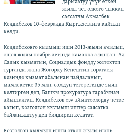
дарылатуу үчүн өткөн
жылы чет өлкөгө чыккан
саясатчы Акматбек
Келдибеков 10-февралда Кыргызстанга кайтып
келди.
Келдибековго кылмыш иши 2013-жылы ачылып,
ошол жылы ноябрь айында камакка алынган. Ал
Салык кызматын, Социалдык фондду жетектеп
турганда жана Жогорку Кеңештин төрагасы
кезинде кызмат абалынан пайдаланып,
мамлекетке 35 млн. сомдун тегерегинде зыян
келтирген деп, Башкы прокуратура тарабынан
айыпталган. Келдибеков өзү айыптоолорду четке
кагып, козголгон кылмыш иштер саясатка
байланыштуу деп билдирип келатат.
Козголгон кылмыш ишти өткөн жылы июнь