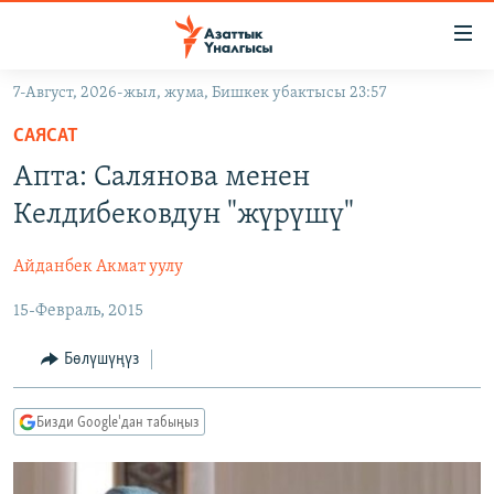
Линктер
Мазмунга
өтүңүз
7-Август, 2026-жыл, жума, Бишкек убактысы 23:57
Навигацияга
ЖАҢЫЛЫКТАР
өтүңүз
САЯСАТ
КЫРГЫЗСТАН
Издөөгө
Апта: Салянова менен
салыңыз
ДҮЙНӨ
КЫРГЫЗСТАН
Келдибековдун "жүрүшү"
УКРАИНА
САЯСАТ
ДҮЙНӨ
Айданбек Акмат уулу
АТАЙЫН ИЛИКТӨӨ
ЭКОНОМИКА
БОРБОР АЗИЯ
15-Февраль, 2015
ТВ ПРОГРАММАЛАР
МАДАНИЯТ
ПОДКАСТ
БҮГҮН АЗАТТЫКТА
Бөлүшүңүз
ӨЗГӨЧӨ ПИКИР
ЭКСПЕРТТЕР ТАЛДАЙТ
Бизди Google'дан табыңыз
БИЗ ЖАНА ДҮЙНӨ
Русский
ДАНИСТЕ