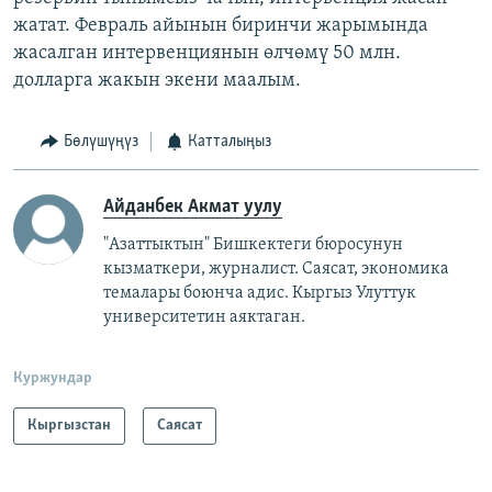
жатат. Февраль айынын биринчи жарымында
жасалган интервенциянын өлчөмү 50 млн.
долларга жакын экени маалым.
Бөлүшүңүз
Катталыңыз
Айданбек Акмат уулу
"Азаттыктын" Бишкектеги бюросунун
кызматкери, журналист. Саясат, экономика
темалары боюнча адис. Кыргыз Улуттук
университетин аяктаган.
Куржундар
Кыргызстан
Саясат