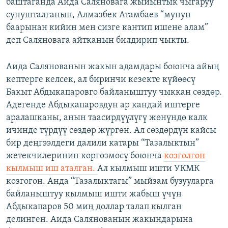
баштаганда Аида Саляновага жыйынтык чыгаруу
сунушталганын, Алмазбек Атамбаев “мунун
баарынан кийин мен сизге кантип ишене алам”
деп Саляновага айтканын билдирип чыкты.
Аида Салянованын жакын адамдары боюнча айың
кептерге келсек, ал биринчи кезекте күйөөсү
Бакыт Абдыкапаровго байланыштуу чыккан сөздөр.
Адегенде Абдыкапаровдун ар кандай иштерге
аралашканы, анын таасирдүүлүгү жөнүндө калк
ичинде түрдүү сөздөр жүргөн. Ал сөздөрдүн кайсы
бир деңгээлдеги далили катары “Тазалыктын”
жетекчилеринин көргөзмөсү боюнча
козголгон
кылмыш иш аталган.
Ал кылмыш ишти УКМК
козгогон. Анда “Тазалыктагы” мыйзам бузууларга
байланыштуу кылмыш ишти жабыш үчүн
Абдыкапаров 50 миң доллар талап кылган
делинген. Аида Салянованын жакындарына