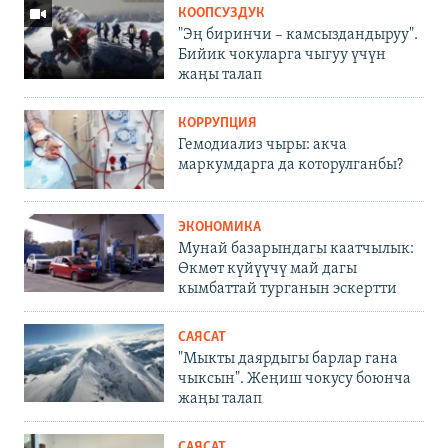
КООПСУЗДУК
"Эң биринчи – камсыздандыруу".
Бийик чокуларга чыгуу үчүн
жаңы талап
КОРРУПЦИЯ
Гемодиализ чыры: акча
маркумдарга да которулганбы?
ЭКОНОМИКА
Мунай базарындагы каатчылык:
Өкмөт күйүүчү май дагы
кымбаттай турганын эскертти
САЯСАТ
"Мыкты даярдыгы барлар гана
чыксын". Жеңиш чокусу боюнча
жаңы талап
САЯСАТ