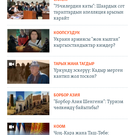
"75чилердин каты": Шаардык сот
тараптардын апелляция арызын
карайт
КООПСУЗДУК
Украин армиясы "жок кылган"
кыргызстандыктар кимдер?
ТАРЫХ ЖАНА ТАГДЫР
Үркүндү эскерүү: Кадыр мерген
кантип жол тоскон?
БОРБОР АЗИЯ
"Борбор Азия Шенгени": Туризм
чөлкөмдү байытабы?
КООМ
Чоң-Кара жана Таш-Төбө: