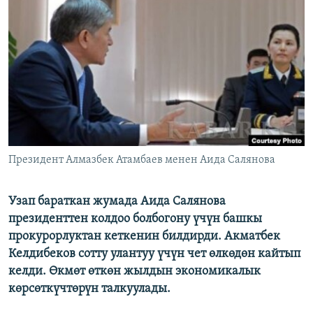
ОНЛАЙН ШЕРИНЕ
ЭЖЕ-СИҢДИЛЕР
АЗАТТЫК+
ЫҢГАЙСЫЗ СУРООЛОР
ЭЕ/АРнун бардык сайттары
Президент Алмазбек Атамбаев менен Аида Салянова
Узап бараткан жумада Аида Салянова
президенттен колдоо болбогону үчүн башкы
прокурорлуктан кеткенин билдирди. Акматбек
Келдибеков сотту улантуу үчүн чет өлкөдөн кайтып
келди. Өкмөт өткөн жылдын экономикалык
көрсөткүчтөрүн талкуулады.