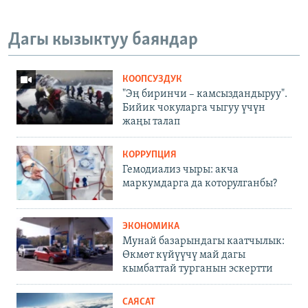
Дагы кызыктуу баяндар
КООПСУЗДУК
"Эң биринчи – камсыздандыруу".
Бийик чокуларга чыгуу үчүн
жаңы талап
КОРРУПЦИЯ
Гемодиализ чыры: акча
маркумдарга да которулганбы?
ЭКОНОМИКА
Мунай базарындагы каатчылык:
Өкмөт күйүүчү май дагы
кымбаттай турганын эскертти
САЯСАТ