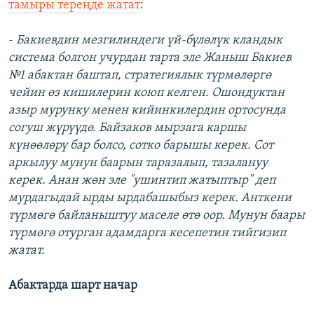
тамыры тереңде жатат
:
-
Бакиевдин мезгилиндеги үй-бүлөлүк кландык
система болгон учурдан тарта эле Жаныш Бакиев
№1 абактан баштап, стратегиялык түрмөлөргө
чейин өз кишилерин коюп келген. Ошондуктан
азыр мурунку менен кийинкилердин ортосунда
согуш жүрүүдө. Байзаков мырзага каршы
күнөөлөрү бар болсо, сотко барышы керек. Сот
аркылуу мунун баарын таразалып, тазалануу
керек. Анан жөн эле "ушинтип жатыптыр" деп
мурдагыдай ырды ырдабашыбыз керек. Анткени
түрмөгө байланыштуу маселе өтө оор. Мунун баары
түрмөгө отурган адамдарга кесепетин тийгизип
жатат.
Абактарда шарт начар