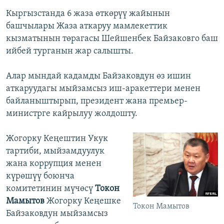
Кыргызстанда 6 жаза өткөрүү жайынын
башчылары Жаза аткаруу мамлекеттик
кызматынын төрагасы Шейшенбек Байзаковго баш
ийбей турганын жар салышты.
Алар мындай кадамды Байзаковдун өз ишин
аткаруудагы мыйзамсыз иш-аракеттери менен
байланыштырып, президент жана премьер-
министрге кайрылуу жолдошту.
Жогорку Кеңештин Укук
тартиби, мыйзамдуулук
жана коррупция менен
күрөшүү боюнча
комитетинин мүчөсү
Токон
Мамытов
Жогорку Кеңешке
Токон Мамытов
Байзаковдун мыйзамсыз