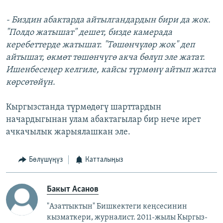
- Биздин абактарда айтылгандардын бири да жок.
"Полдо жатышат" дешет, бизде камерада
керебеттерде жатышат. "Төшөнчүлөр жок" деп
айтышат, өкмөт төшөнчүгө акча бөлүп эле жатат.
Ишенбесеңер келгиле, кайсы түрмөнү айтып жатса
көрсөтөйүн.
Кыргызстанда түрмөдөгү шарттардын
начардыгынан улам абактагылар бир нече ирет
ачкачылык жарыялашкан эле.
Бөлүшүңүз
Катталыңыз
Бакыт Асанов
"Азаттыктын" Бишкектеги кеңсесинин
кызматкери, журналист. 2011-жылы Кыргыз-