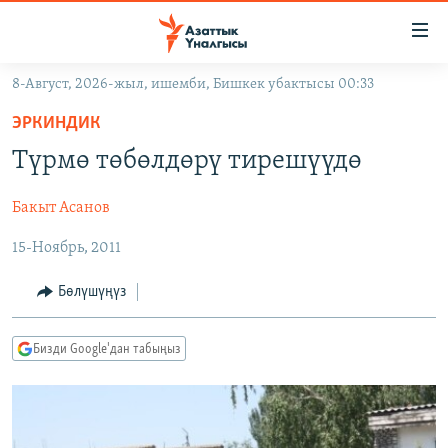
Линктер
Мазмунга
өтүңүз
8-Август, 2026-жыл, ишемби, Бишкек убактысы 00:33
Навигацияга
ЖАҢЫЛЫКТАР
өтүңүз
ЭРКИНДИК
КЫРГЫЗСТАН
Издөөгө
Түрмө төбөлдөрү тирешүүдө
салыңыз
ДҮЙНӨ
КЫРГЫЗСТАН
Бакыт Асанов
УКРАИНА
САЯСАТ
ДҮЙНӨ
15-Ноябрь, 2011
АТАЙЫН ИЛИКТӨӨ
ЭКОНОМИКА
БОРБОР АЗИЯ
ТВ ПРОГРАММАЛАР
МАДАНИЯТ
Бөлүшүңүз
ПОДКАСТ
БҮГҮН АЗАТТЫКТА
Бизди Google'дан табыңыз
ӨЗГӨЧӨ ПИКИР
ЭКСПЕРТТЕР ТАЛДАЙТ
БИЗ ЖАНА ДҮЙНӨ
Русский
ДАНИСТЕ