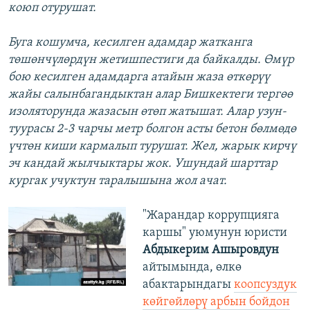
коюп отурушат.
Буга кошумча, кесилген адамдар жатканга
төшөнчүлөрдүн жетишпестиги да байкалды. Өмүр
бою кесилген адамдарга атайын жаза өткөрүү
жайы салынбагандыктан алар Бишкектеги тергөө
изоляторунда жазасын өтөп жатышат. Алар узун-
туурасы 2-3 чарчы метр болгон асты бетон бөлмөдө
үчтөн киши кармалып турушат. Жел, жарык кирчү
эч кандай жылчыктары жок. Ушундай шарттар
кургак учуктун таралышына жол ачат.
"Жарандар коррупцияга
каршы" уюмунун юристи
Абдыкерим Ашыровдун
айтымында, өлкө
абактарындагы
коопсуздук
көйгөйлөрү арбын бойдон