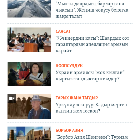
"Мыкты даярдыгы барлар гана
чыксын". Жеңиш чокусу боюнча
жаңы талап
САЯСАТ
"75чилердин каты": Шаардык сот
тараптардын апелляция арызын
карайт
КООПСУЗДУК
Украин армиясы "жок кылган"
кыргызстандыктар кимдер?
ТАРЫХ ЖАНА ТАГДЫР
Үркүндү эскерүү: Кадыр мерген
кантип жол тоскон?
БОРБОР АЗИЯ
"Борбор Азия Шенгени": Туризм