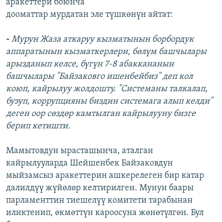
аракеттери боюнча
дооматтар мурдатан эле түшкөнүн айтат:
-
Мурун Жаза аткаруу кызматынын борбордук
аппаратынын кызматкерлери, бөлүм башчылары
арызданып келсе, бүгүн 7-8 абаккананын
башчылары "Байзаковго ишенбейбиз" деп кол
коюп, кайрылуу жолдошту. "Системаны талкалап,
бузуп, коррупцияны биздин системага алып келди"
деген оор сөздөр камтылган кайрылууну бизге
берип кетишти.
Мамытовдун ырасташынча, аталган
кайрылууларда Шейшенбек Байзаковдун
мыйзамсыз аракеттерин ашкерелеген бир катар
далилдүү жүйөлөр келтирилген. Мунун баары
парламенттин тиешелүү комитети тарабынан
иликтенип, өкмөттүн кароосуна жөнөтүлгөн. Бул