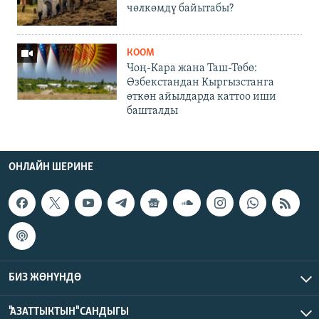
чөлкөмдү байытабы?
КООМ
Чоң-Кара жана Таш-Төбө:
Өзбекстандан Кыргызстанга
өткөн айылдарда каттоо иши
башталды
ОНЛАЙН ШЕРИНЕ
БИЗ ЖӨНҮНДӨ
"АЗАТТЫКТЫН" САНДЫГЫ