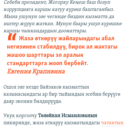
Себеби президент, Жогорку Кеңеш баш болуп
коррупцияга каршы катуу күрөш баштаганбыз.
Мына ушунун эле чегинде биздин кызматта да
иштер жүрүп жаткан. Мунун баары ушул күрөшкө
каршы чыккандардын дооматтары.
Жаза өткөрүү жайларындагы абал
негизинен стабилдүү, бирок ал жактагы
жашоо шарттары эл аралык
стандарттарга жооп бербейт.
Евгения Крапивина
Ошол эле кезде Байзаков кызматтын
казынасындагы ар бир тыйындын эсебин берүүгө
даяр экенин билдирүүдө.
Укук коргоочу
Төлөйкан Исмаилованын
пикиринде, жаза аткаруу кызматындагы
чатактын