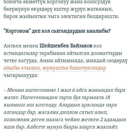
боюнча өкмөттүн коргонуу жана коопсуздук
бөлүмүнүн өкүлдөрү иштер жүрүп жатканын,
бирок жыйынтык чыга электигин билдиришти.
"Коргоном" деп кол салгандардын амалыбы?
Анткен менен
Шейшенбек Байзаков
кол
астындагылар тарабынан айтылган дооматтарды
четке кагууда. Анын айтымында, мындай сөздөрдү
айыбы ачылып, жумуштан бошотулгандар
чыгарышууда:
- Менин иштегениме 1 жыл 6 айга жакындап бара
жатат. Иштегенимден тарта бул тармакта 18
кылмыш иш козголду. Алардын арасында пара
алгандар бар, жасалма диплом сатып алып,
полковник деген наамга чейин жеткен 2 адамдын
иши бар. Албетте мунун баары аларга жакпайт.