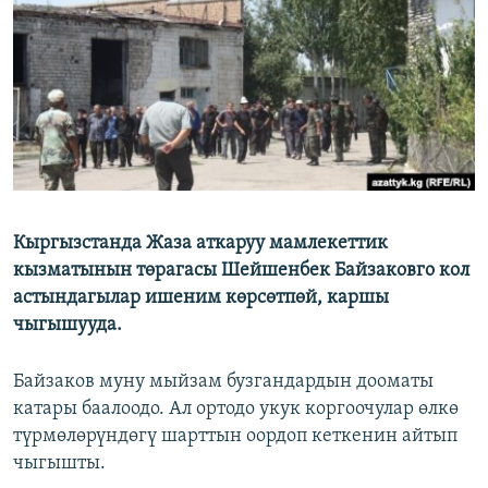
ОНЛАЙН ШЕРИНЕ
ЭЖЕ-СИҢДИЛЕР
АЗАТТЫК+
ЫҢГАЙСЫЗ СУРООЛОР
ЭЕ/АРнун бардык сайттары
Кыргызстанда Жаза аткаруу мамлекеттик
кызматынын төрагасы Шейшенбек Байзаковго кол
астындагылар ишеним көрсөтпөй, каршы
чыгышууда.
Байзаков муну мыйзам бузгандардын дооматы
катары баалоодо. Ал ортодо укук коргоочулар өлкө
түрмөлөрүндөгү шарттын оордоп кеткенин айтып
чыгышты.