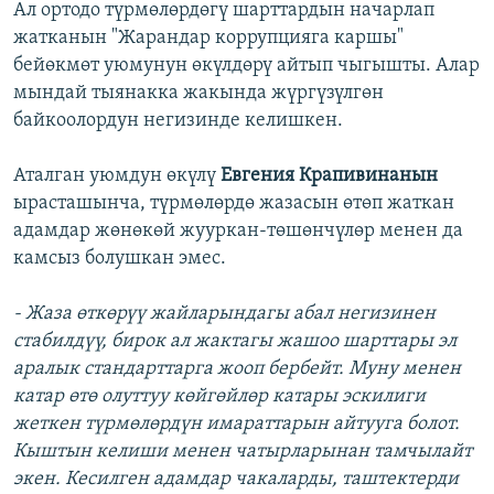
Ал ортодо түрмөлөрдөгү шарттардын начарлап
жатканын "Жарандар коррупцияга каршы"
бейөкмөт уюмунун өкүлдөрү айтып чыгышты. Алар
мындай тыянакка жакында жүргүзүлгөн
байкоолордун негизинде келишкен.
Аталган уюмдун өкүлү
Евгения Крапивинанын
ырасташынча, түрмөлөрдө жазасын өтөп жаткан
адамдар жөнөкөй жууркан-төшөнчүлөр менен да
камсыз болушкан эмес.
-
Жаза өткөрүү жайларындагы абал негизинен
стабилдүү, бирок ал жактагы жашоо шарттары эл
аралык стандарттарга жооп бербейт. Муну менен
катар өтө олуттуу көйгөйлөр катары эскилиги
жеткен түрмөлөрдүн имараттарын айтууга болот.
Кыштын келиши менен чатырларынан тамчылайт
экен. Кесилген адамдар чакаларды, таштектерди