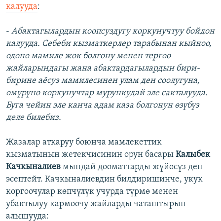
калууда
:
-
Абактагылардын коопсуздугу коркунучтуу бойдон
калууда. Себеби кызматкерлер тарабынан кыйноо,
одоно мамиле жок болгону менен тергөө
жайларындагы жана абактардагылардын бири-
бирине аёсуз мамилесинен улам ден соолугуна,
өмүрүнө коркунучтар мурункудай эле сакталууда.
Буга чейин эле канча адам каза болгонун өзүбүз
деле билебиз.
Жазалар аткаруу боюнча мамлекеттик
кызматынын жетекчисинин орун басары
Калыбек
Качкыналиев
мындай дооматтарды жүйөсүз деп
эсептейт. Качкыналиевдин билдиришинче, укук
коргоочулар көпчүлүк учурда түрмө менен
убактылуу кармоочу жайларды чаташтырып
алышууда: