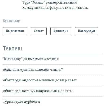
Түрк “Манас” университетинин
Коммуникация факультетин аяктаган.
Куржундар
Кыргызстан
Саясат
Эркиндик
Коопсуздук
Тектеш
"Кызылдар" да кылмыш жасашат
Абактагы мушташ эмнеден чыкты?
Абактарды оңдоого 4 миллион доллар кетет
Абактарды которуу нааразылык жаратты
Түрмөлөрдө дүрбөлөң