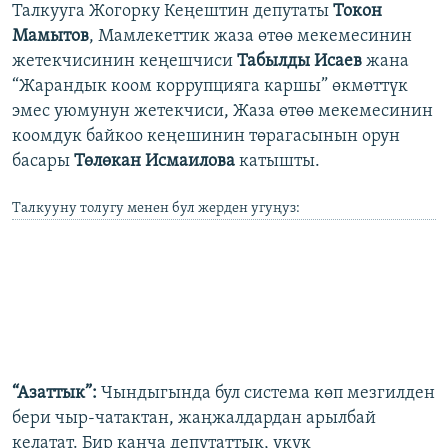
Талкууга Жогорку Кеңештин депутаты
Токон
Мамытов
, Мамлекеттик жаза өтөө мекемесинин
жетекчисинин кеңешчиси
Табылды Исаев
жана
“Жарандык коом коррупцияга каршы” өкмөттүк
эмес уюмунун жетекчиси, Жаза өтөө мекемесинин
коомдук байкоо кеңешинин төрагасынын орун
басары
Төлөкан Исмаилова
катышты.
Талкууну толугу менен бул жерден угуңуз:
“Азаттык”:
Чындыгында бул система көп мезгилден
бери чыр-чатактан, жаңжалдардан арылбай
келатат. Бир канча депутаттык, укук