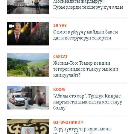
Москвадагы жардыруу:
Курьерлерди текшерүү күч алды
ЭЛ ҮНҮ
Өкмөт күйүүчү майдын баасы
дагы көтөрүлөрүн эскертти
САЯСАТ
Жетим-Тоо: Темир кендин
тегерегиндеги талкуу эмнени
каңкуулайт?
КООМ
"Абалы өтө оор". Түндүк Кипрде
кыргызстандык кызга кол салуу
болду
ӨЗГӨЧӨ ПИКИР
Көрүнүктүү тарыхнаамачы