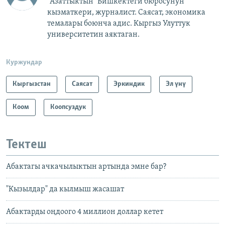
"Азаттыктын" Бишкектеги бюросунун
кызматкери, журналист. Саясат, экономика
темалары боюнча адис. Кыргыз Улуттук
университетин аяктаган.
Куржундар
Кыргызстан
Саясат
Эркиндик
Эл үнү
Коом
Коопсуздук
Тектеш
Абактагы ачкачылыктын артында эмне бар?
"Кызылдар" да кылмыш жасашат
Абактарды оңдоого 4 миллион доллар кетет