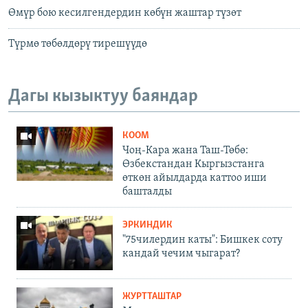
Өмүр бою кесилгендердин көбүн жаштар түзөт
Түрмө төбөлдөрү тирешүүдө
Дагы кызыктуу баяндар
КООМ
Чоң-Кара жана Таш-Төбө:
Өзбекстандан Кыргызстанга
өткөн айылдарда каттоо иши
башталды
ЭРКИНДИК
"75чилердин каты": Бишкек соту
кандай чечим чыгарат?
ЖУРТТАШТАР