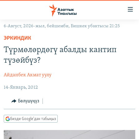
Линктер
Мазмунга
өтүңүз
6-Август, 2026-жыл, бейшемби, Бишкек убактысы 21:25
Навигацияга
ЖАҢЫЛЫКТАР
өтүңүз
ЭРКИНДИК
КЫРГЫЗСТАН
Издөөгө
Түрмөлөрдөгү абалды кантип
салыңыз
ДҮЙНӨ
КЫРГЫЗСТАН
түзөйбүз?
УКРАИНА
САЯСАТ
ДҮЙНӨ
Айданбек Акмат уулу
АТАЙЫН ИЛИКТӨӨ
ЭКОНОМИКА
БОРБОР АЗИЯ
14-Январь, 2012
ТВ ПРОГРАММАЛАР
МАДАНИЯТ
ПОДКАСТ
БҮГҮН АЗАТТЫКТА
Бөлүшүңүз
ӨЗГӨЧӨ ПИКИР
ЭКСПЕРТТЕР ТАЛДАЙТ
Бизди Google'дан табыңыз
БИЗ ЖАНА ДҮЙНӨ
Русский
ДАНИСТЕ