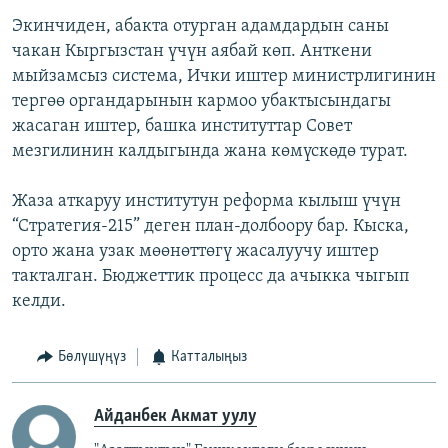
Экинчиден, абакта отурган адамдардын саны
чакан Кыргызстан үчүн аябай көп. Анткени
мыйзамсыз система, Ички иштер министрлигинин
тергөө органдарынын кармоо убактысындагы
жасаган иштер, башка институттар Совет
мезгилинин калдыгында жана көмүскөдө турат.
Жаза аткаруу институтун реформа кылыш үчүн
“Стратегия-215” деген план-долбоору бар. Кыска,
орто жана узак мөөнөттөгү жасалуучу иштер
такталган. Бюджеттик процесс да ачыкка чыгып
келди.
Бөлүшүңүз
Катталыңыз
Айданбек Акмат уулу