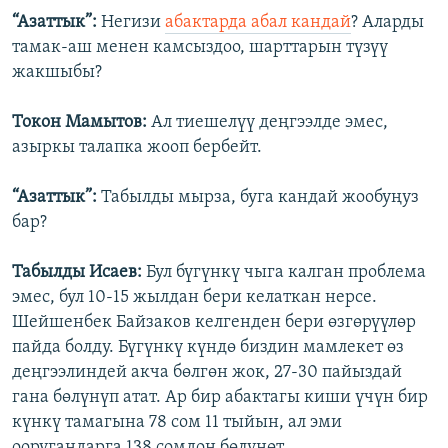
“Азаттык”:
Негизи
абактарда абал кандай
? Аларды
тамак-аш менен камсыздоо, шарттарын түзүү
жакшыбы?
Токон Мамытов:
Ал тиешелүү деңгээлде эмес,
азыркы талапка жооп бербейт.
“Азаттык”:
Табылды мырза, буга кандай жообуңуз
бар?
Табылды Исаев:
Бул бүгүнкү чыга калган проблема
эмес, бул 10-15 жылдан бери келаткан нерсе.
Шейшенбек Байзаков келгенден бери өзгөрүүлөр
пайда болду. Бүгүнкү күндө биздин мамлекет өз
деңгээлиндей акча бөлгөн жок, 27-30 пайыздай
гана бөлүнүп атат. Ар бир абактагы киши үчүн бир
күнкү тамагына 78 сом 11 тыйын, ал эми
ооругандарга 138 сомдон бөлүнөт.