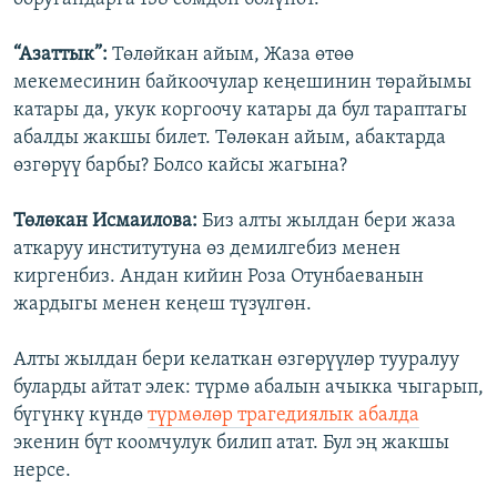
“Азаттык”:
Төлөйкан айым, Жаза өтөө
мекемесинин байкоочулар кеңешинин төрайымы
катары да, укук коргоочу катары да бул тараптагы
абалды жакшы билет. Төлөкан айым, абактарда
өзгөрүү барбы? Болсо кайсы жагына?
Төлөкан Исмаилова:
Биз алты жылдан бери жаза
аткаруу институтуна өз демилгебиз менен
киргенбиз. Андан кийин Роза Отунбаеванын
жардыгы менен кеңеш түзүлгөн.
Алты жылдан бери келаткан өзгөрүүлөр тууралуу
буларды айтат элек: түрмө абалын ачыкка чыгарып,
бүгүнкү күндө
түрмөлөр трагедиялык абалда
экенин бүт коомчулук билип атат. Бул эң жакшы
нерсе.