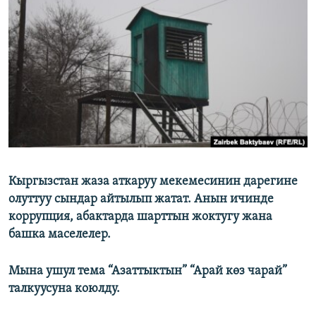
ОНЛАЙН ШЕРИНЕ
ЭЖЕ-СИҢДИЛЕР
АЗАТТЫК+
ЫҢГАЙСЫЗ СУРООЛОР
ЭЕ/АРнун бардык сайттары
Кыргызстан жаза аткаруу мекемесинин дарегине
олуттуу сындар айтылып жатат. Анын ичинде
коррупция, абактарда шарттын жоктугу жана
башка маселелер.
Мына ушул тема “Азаттыктын” “Арай көз чарай”
талкуусуна коюлду.