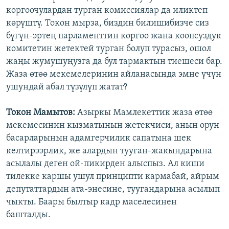
коргоочулардан турган комиссиялар да иликтеп
көрүштү. Токон мырза, биздин билишибизче сиз
бүгүн-эртең парламенттин коргоо жана коопсуздук
комитетин жетектей турган болуп турасыз, ошол
жаңы жумушуңузга да бул тармактын тиешеси бар.
Жаза өтөө мекемелеринин айланасында эмне үчүн
ушундай абал түзүлүп жатат?
Токон Мамытов:
Азыркы Мамлекеттик жаза өтөө
мекемесинин кызматынын жетекчиси, анын орун
басарларынын адамгерчилик сапатына шек
келтирээрлик, же алардын тууган-жакындарына
асылалы деген ой-пикирден алыспыз. Ал киши
тилекке каршы ушул принципти кармабай, айрым
депутаттардын ата-энесине, туугандарына асылып
чыкты. Баары былтыр кадр маселесинен
башталды.