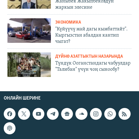
Жаныбек Жакыпбековдун
жаркын элесине
ЭКОНОМИКА
"Күйүүчү май дагы кымбаттайт".
Кыргызстан абалдан кантип
чыгат?
ДҮЙНӨ АЗАТТЫКТЫН НАЗАРЫНДА
Түндүк Ооганстандагы чабуулдар
"Талибан" үчүн чоң сынообу?
ОНЛАЙН ШЕРИНЕ