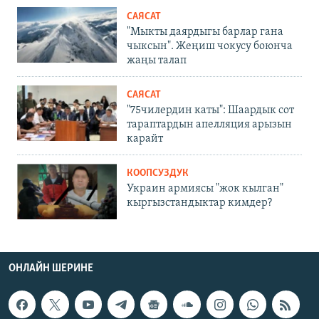
САЯСАТ
"Мыкты даярдыгы барлар гана
чыксын". Жеңиш чокусу боюнча
жаңы талап
САЯСАТ
"75чилердин каты": Шаардык сот
тараптардын апелляция арызын
карайт
КООПСУЗДУК
Украин армиясы "жок кылган"
кыргызстандыктар кимдер?
ОНЛАЙН ШЕРИНЕ