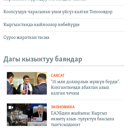
Коопсуздук чарасынан улам үйсүз калган Топозовдор
Кыргызстанда кыйноолор көбөйүүдө
Суроо жараткан тасма
Дагы кызыктуу баяндар
САЯСАТ
"15 млн долларлык мүлкүн берди".
Конгантиевди абактан алып
калган чечим
ЭКОНОМИКА
ЕАЭБдин жыйыны: Кыргыз
өкмөтү азык-түлүктүн баасына
тынчсызданат