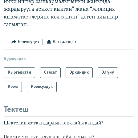
ички иштер башкармалыгынын жанында
жардырууга аракет кылган” жана “милиция
кызматкерлерине кол салган” деген айыптар
тагылган.
Бөлүшүңүз
Катталыңыз
Куржундар
Кыргызстан
Саясат
Эркиндик
Эл үнү
Коом
Коопсуздук
Тектеш
Шектелип жаткандардын тек-жайы кандай?
Парламент: куралдуу топ кайдан чыкты?