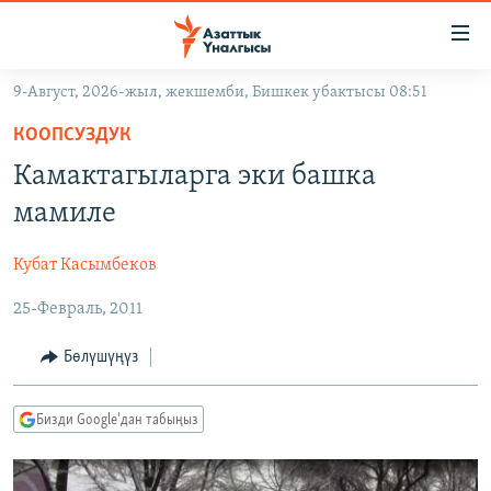
Линктер
Мазмунга
өтүңүз
9-Август, 2026-жыл, жекшемби, Бишкек убактысы 08:51
Навигацияга
ЖАҢЫЛЫКТАР
өтүңүз
КООПСУЗДУК
КЫРГЫЗСТАН
Издөөгө
Камактагыларга эки башка
салыңыз
ДҮЙНӨ
КЫРГЫЗСТАН
мамиле
УКРАИНА
САЯСАТ
ДҮЙНӨ
Кубат Касымбеков
АТАЙЫН ИЛИКТӨӨ
ЭКОНОМИКА
БОРБОР АЗИЯ
25-Февраль, 2011
ТВ ПРОГРАММАЛАР
МАДАНИЯТ
ПОДКАСТ
БҮГҮН АЗАТТЫКТА
Бөлүшүңүз
ӨЗГӨЧӨ ПИКИР
ЭКСПЕРТТЕР ТАЛДАЙТ
Бизди Google'дан табыңыз
БИЗ ЖАНА ДҮЙНӨ
Русский
ДАНИСТЕ