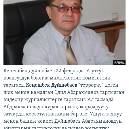
Кеңешбек Дүйшөбаев 22-февралда Улуттук
коопсуздук боюнча мамлекеттик комитеттин
төрагасы
Кеңешбек Дүйшөбаев
“террорчу” деген
шек менен камалган Эдил Абдрахманов тартылган
видеону журналисттерге тараткан. Ал тасмада
Абдрахмановдун курал кармап, жардыруучу
заттарды көрсөтүп жатканы бар эле. Ушуга таянуу
менен башкы чекист Дүйшөбаев Абдрахмановдун
айыптарын тастыктоочу далилдер жетиштүү