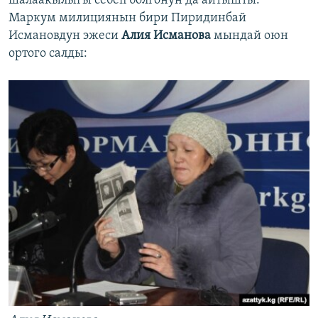
шалаакылыгы себеп болгонун да айтышты.
Маркум милициянын бири Пиридинбай
Исмановдун эжеси
Алия Исманова
мындай оюн
ортого салды: