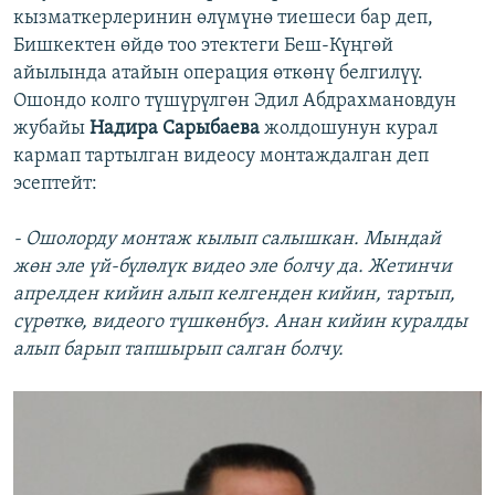
кызматкерлеринин өлүмүнө тиешеси бар деп,
Бишкектен өйдө тоо этектеги Беш-Күңгөй
айылында атайын операция өткөнү белгилүү.
Ошондо колго түшүрүлгөн Эдил Абдрахмановдун
жубайы
Надира Сарыбаева
жолдошунун курал
кармап тартылган видеосу монтаждалган деп
эсептейт:
- Ошолорду монтаж кылып салышкан. Мындай
жөн эле үй-бүлөлүк видео эле болчу да. Жетинчи
апрелден кийин алып келгенден кийин, тартып,
сүрөткө, видеого түшкөнбүз. Анан кийин куралды
алып барып тапшырып салган болчу.