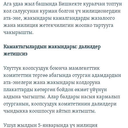
Ага удаа жыл башында Бишкекте куралчан топтун
кол салуусунан курман болгон үч милиционердин
ата-эне, жакындары камалгандарды жазалоого
жана милиция жетекчилигин жоопко тартууга
чакырышты.
Камактагылардын жакындары: далилдер
жетишсиз
Улуттук коопсуздук боюнча мамлекеттик
комитеттин тергөө абагында отурган адамдардын
ата-энелери жана жакындары колдоруна
плакаттарды көтөргөн бойдон өкмөт үйүнүн
алдына чыгышты. Алар балдары насыя кармалып
отурганын, коопсуздук комитетинин далилдери
чындыкка коошпосун айтып жатышты.
Ушул жылдын 5-январында үч милиция