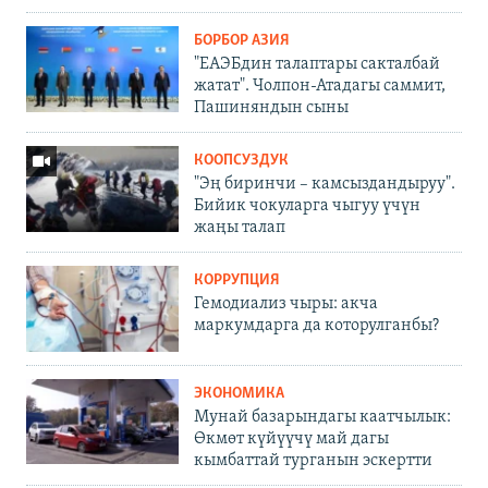
БОРБОР АЗИЯ
"ЕАЭБдин талаптары сакталбай
жатат". Чолпон-Атадагы саммит,
Пашиняндын сыны
КООПСУЗДУК
"Эң биринчи – камсыздандыруу".
Бийик чокуларга чыгуу үчүн
жаңы талап
КОРРУПЦИЯ
Гемодиализ чыры: акча
маркумдарга да которулганбы?
ЭКОНОМИКА
Мунай базарындагы каатчылык:
Өкмөт күйүүчү май дагы
кымбаттай турганын эскертти