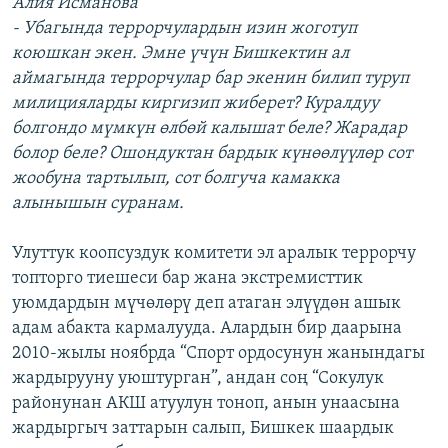
Алия Исманова
- Убагында террорчулардын изин жоготуп
коюшкан экен. Эмне үчүн Бишкектин ал
аймагында террорчулар бар экенин билип туруп
милицияларды киргизип жиберет? Куралдуу
болгондо мүмкүн өлбөй калышат беле? Жарадар
болор беле? Ошондуктан бардык күнөөлүүлөр сот
жообуна тартылып, сот болгуча камакка
алынышын суранам.
Улуттук коопсуздук комитети эл аралык террорчу
топторго тиешеси бар жана экстремисттик
уюмдардын мүчөлөрү деп атаган элүүдөн ашык
адам абакта кармалууда. Алардын бир даарына
2010-жылы ноябрда “Спорт ордосунун жанындагы
жардырууну уюштурган”, андан соң “Сокулук
районунан АКШ атуулун тоноп, анын унаасына
жардыргыч заттарын салып, Бишкек шаардык