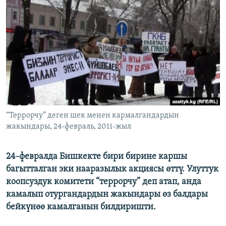
ОНЛАЙН ШЕРИНЕ
ЭЖЕ-СИҢДИЛЕР
АЗАТТЫК+
ЫҢГАЙСЫЗ СУРООЛОР
ЭЕ/АРнун бардык сайттары
“Террорчу” деген шек менен кармалгандардын
жакындары, 24-февраль, 2011-жыл
24-февралда Бишкекте бири бирине каршы
багытталган эки нааразылык акциясы өттү. Улуттук
коопсуздук комитети “террорчу” деп атап, анда
камалып отургандардын жакындары өз балдары
бейкүнөө камалганын билдиришти.