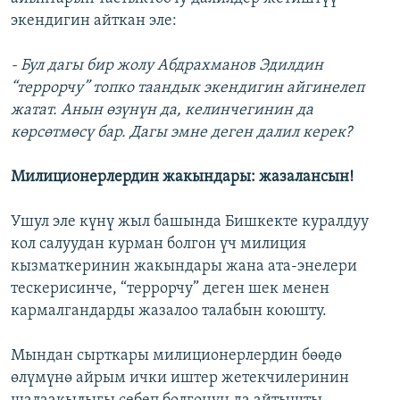
экендигин айткан эле:
- Бул дагы бир жолу Абдрахманов Эдилдин
“террорчу” топко таандык экендигин айгинелеп
жатат. Анын өзүнүн да, келинчегинин да
көрсөтмөсү бар. Дагы эмне деген далил керек?
Милиционерлердин жакындары: жазалансын!
Ушул эле күнү жыл башында Бишкекте куралдуу
кол салуудан курман болгон үч милиция
кызматкеринин жакындары жана ата-энелери
тескерисинче, “террорчу” деген шек менен
кармалгандарды жазалоо талабын коюшту.
Мындан сырткары милиционерлердин бөөдө
өлүмүнө айрым ички иштер жетекчилеринин