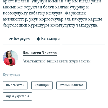
аркет кылган, ушунун айынан айрым кыздардын
майып же оорукчан болуп калган учурлары
коомчулукту кабатыр кылууда. Жарандык
активисттер, укук коргоочулар ала качууга каршы
биргелешип күрөшүүгө коомчулукту чакырууда.
Бөлүшүңүз
Катталыңыз
Канымгүл Элкеева
"Азаттыктын" Бишкектеги журналисти.
Куржундар
Кыргызстан
Эркиндик
Атайын иликтөө
Адам укуктары