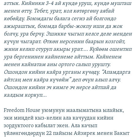
аттык. Кийинки 3-4 ай күндө уруш, күндө мушташ
менен өттү. Тебет, урат, кол көтөргөнү аябай
көбөйдү. Боюмдагы балага сегиз ай болгондо
ажыраштык, боюмда барбы-жокпу иши да жок
болчу, ура берчү. Эшикке чыгып келсе деле менден
күчүн чыгарат. Өткөн нерсенин баарын козгойт,
жини келип отуруп акыры урат.... Күйөөм ошентип
ура бергенинен кайненеме айттым. Кайненем
менен кайнатам аны ортого салып урушту.
Ошондон кийин кайра урганы күчөдү. “Апамдарга
айтсаң мен кайра күчөйм” деп өчүн алып алчу.
Ошондон кийин эч кимге эч нерсе айтпай да
калдым коркуп...
Freedom House уюмунун маалыматына ылайык,
эки миңдей кыз-келин ала качуудан кийин
зордуктоого кабылат экен. Ала качып
үйлөнгөндөрдүн 22 пайызы Айзирек менен Бакыт