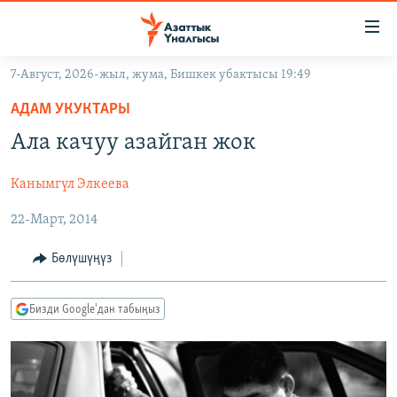
Линктер
Мазмунга
өтүңүз
7-Август, 2026-жыл, жума, Бишкек убактысы 19:49
Навигацияга
ЖАҢЫЛЫКТАР
өтүңүз
АДАМ УКУКТАРЫ
КЫРГЫЗСТАН
Издөөгө
Ала качуу азайган жок
салыңыз
ДҮЙНӨ
КЫРГЫЗСТАН
Канымгүл Элкеева
УКРАИНА
САЯСАТ
ДҮЙНӨ
22-Март, 2014
АТАЙЫН ИЛИКТӨӨ
ЭКОНОМИКА
БОРБОР АЗИЯ
ТВ ПРОГРАММАЛАР
МАДАНИЯТ
Бөлүшүңүз
ПОДКАСТ
БҮГҮН АЗАТТЫКТА
Бизди Google'дан табыңыз
ӨЗГӨЧӨ ПИКИР
ЭКСПЕРТТЕР ТАЛДАЙТ
БИЗ ЖАНА ДҮЙНӨ
Русский
ДАНИСТЕ