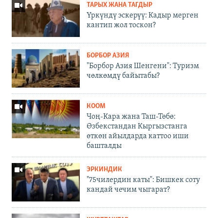
ТАРЫХ ЖАНА ТАГДЫР
Үркүндү эскерүү: Кадыр мерген
кантип жол тоскон?
БОРБОР АЗИЯ
"Борбор Азия Шенгени": Туризм
чөлкөмдү байытабы?
КООМ
Чоң-Кара жана Таш-Төбө:
Өзбекстандан Кыргызстанга
өткөн айылдарда каттоо иши
башталды
ЭРКИНДИК
"75чилердин каты": Бишкек соту
кандай чечим чыгарат?