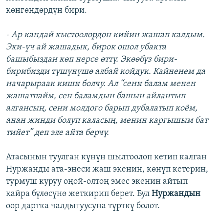
көнгөндөрдүн бири.
- Ар кандай кыстоолордон кийин жашап калдым.
Эки-үч ай жашадык, бирок ошол убакта
башыбыздан көп нерсе өттү. Экөөбүз бири-
бирибизди түшүнүшө албай койдук. Кайненем да
начарыраак киши болчу. Ал “сени балам менен
жашатпайм, сен баламдын башын айлантып
алгансың, сени молдого барып дубалатып коём,
анан жинди болуп каласың, менин каргышым бат
тийет” деп эле айта берчү.
Атасынын туулган күнүн шылтоолоп кетип калган
Нуржанды ата-энеси жаш экенин, көнүп кетерин,
турмуш куруу оңой-олтоң эмес экенин айтып
кайра бүлөсүнө жеткирип берет. Бул
Нуржандын
оор дартка чалдыгуусуна түрткү болот.