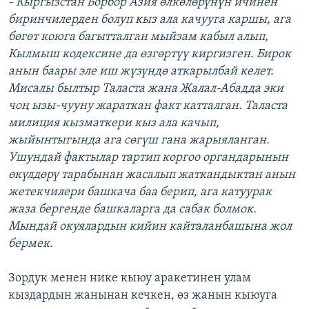
- Кыргызстан Борбор Азия өлкөлөрүнүн ичинен
биринчилерден болуп кыз ала качууга каршы, ага
бөгөт коюга багытталган мыйзам кабыл алып,
Кылмыш кодексине да өзгөртүү киргизген. Бирок
анын баары эле иш жүзүндө аткарылбай келет.
Мисалы былтыр Таласта жана Жалал-Абадда эки
чоң ызы-чууну жараткан факт катталган. Таласта
милиция кызматкери кыз ала качып,
жыйынтыгында ага сөгүш гана жарыяланган.
Ушундай фактылар тартип коргоо органдарынын
өкүлдөрү тарабынан жасалып жаткандыктан анын
жетекчилери башкача баа берип, ага катуурак
жаза бергенде башкаларга да сабак болмок.
Мындай окуялардын кийин кайталанбашына жол
бермек.
Зордук менен нике кыюу аракетинен улам
кыздардын жанынан кечкен, өз жанын кыюуга