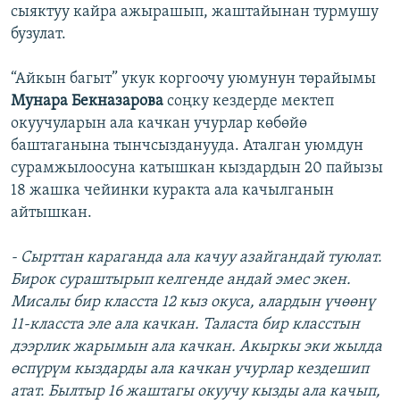
сыяктуу кайра ажырашып, жаштайынан турмушу
бузулат.
“Айкын багыт” укук коргоочу уюмунун төрайымы
Мунара Бекназарова
соңку кездерде мектеп
окуучуларын ала качкан учурлар көбөйө
баштаганына тынчсызданууда. Аталган уюмдун
сурамжылоосуна катышкан кыздардын 20 пайызы
18 жашка чейинки куракта ала качылганын
айтышкан.
- Сырттан караганда ала качуу азайгандай туюлат.
Бирок сураштырып келгенде андай эмес экен.
Мисалы бир класста 12 кыз окуса, алардын үчөөнү
11-класста эле ала качкан. Таласта бир класстын
дээрлик жарымын ала качкан. Акыркы эки жылда
өспүрүм кыздарды ала качкан учурлар кездешип
атат. Былтыр 16 жаштагы окуучу кызды ала качып,