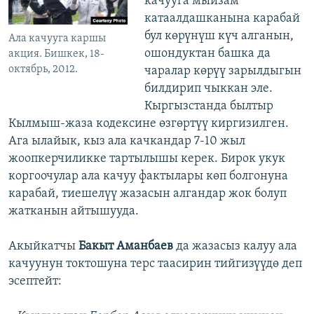
качууга мыйзам
катаалдашканына карабай
бул көрүнүш күч алганын,
Ала качууга каршы
ошондуктан башка да
акция. Бишкек, 18-
октябрь, 2012.
чаралар көрүү зарылдыгын
билдирип чыккан эле.
Кыргызстанда былтыр
Кылмыш-жаза кодексине өзгөртүү киргизилген.
Ага ылайык, кыз ала качкандар 7-10 жыл
жоопкерчиликке тартылышы керек. Бирок укук
коргоочулар ала качуу фактылары көп болгонуна
карабай, тиешелүү жазасын алгандар жок болуп
жатканын айтышууда.
Акыйкатчы
Бакыт Аманбаев
да жазасыз калуу ала
качуунун токтошуна терс таасирин тийгизүүдө деп
эсептейт: