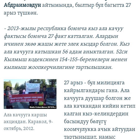
Абдраимовдун
айтымында, былтыр бул багытта 27
арыз түшкөн.
- 2013-жылы республика боюнча кыз ала качуу
фактысы боюнча 27 факт катталган. Алардын
ичинен экөө жашы жете элек кыздар болгон. Кыз
ала качууга катышкан 56 адам аныкталган. 52си
Кылмыш кодексинен 154-155-беренелери менен
кылмыш жоопкерчилигине тартылышкан.
27 арыз - бул милицияга
кайрылгандары гана. Ала
качууга дуушар болгон же
ала качкандан кийин кетип
калган кыз-келиндердин
Ала качууга каршы
басымдуу бөлүгү
акциядан. Каракол, 9-
октябрь, 2012.
коомчулукка ачык айтуудан
тартынышат, намыс