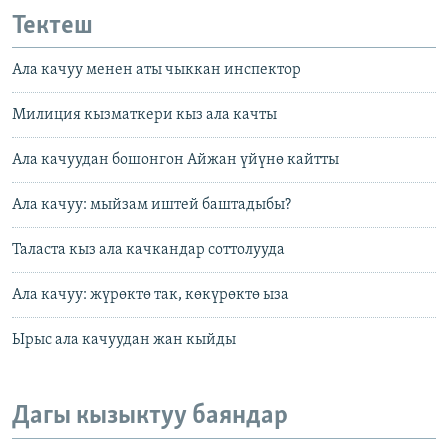
Тектеш
Ала качуу менен аты чыккан инспектор
Милиция кызматкери кыз ала качты
Ала качуудан бошонгон Айжан үйүнө кайтты
Ала качуу: мыйзам иштей баштадыбы?
Таласта кыз ала качкандар соттолууда
Ала качуу: жүрөктө так, көкүрөктө ыза
Ырыс ала качуудан жан кыйды
Дагы кызыктуу баяндар