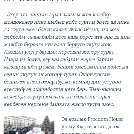
- Эгер ата-эненин ыраазылыгы жок кээ бир
молдокелер нике кыйып койо турган болсо ал нике
да туура эмес болуп калат. Ачык айтып, ага мен
тийбейм, каалабайм десе кала берсе ата-эне да аны
мажбур бирөөгө никелеп беруүгө укугу жок.
Кыздын укугу бардык нерседен жогору турат.
Нааразы болуп, өзү каалабаган жерге барган
кыздарга айтар элем, бешик эмес эмнени койсо да
сенин укугуң эң жогору турат. Ошондуктан
бешикти аттап өтөсүңбү, же кемпирдин үстүнөн
өтөсүңбү эч ойлонбостон кете бер.. Чын-чынына
келгенде өзүнүн кызына же баласына ыраа
көрбөгөн нерсени башкага жасоо туура эмес.
Эл аралык Freedom House
уюму Кыргызстанда ала