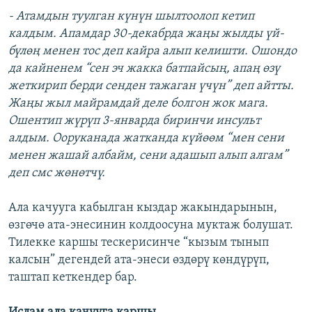
- Атамдын туулган күнүн шылтоолоп кетип
калдым. Апамдар 30-декабрда жаңы жылды үй-
бүлөң менен тос деп кайра алып келишти. Ошондо
да кайненем “сен эч жакка батпайсың, апаң өзү
жеткирип берди сенден тажаган үчүн” деп айтты.
Жаңы жыл майрамдай деле болгон жок мага.
Ошентип жүрүп 3-январда биринчи инсульт
алдым. Ооруканада жатканда күйөөм “мен сени
менен жашай албайм, сени адашып алып алгам”
деп смс жөнөтчү.
Ала качууга кабылган кыздар жакындарынын,
өзгөчө ата-энесинин колдоосуна муктаж болушат.
Тилекке каршы тескерисинче “кызым тынып
калсын” дегендей ата-энеси өздөрү көндүрүп,
таштап кеткендер бар.