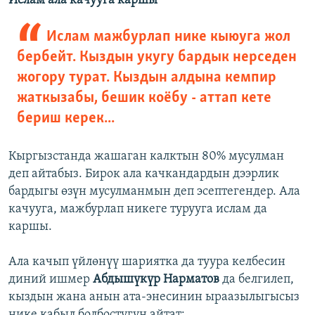
Ислам ала качууга каршы
Ислам мажбурлап нике кыюуга жол
бербейт. Кыздын укугу бардык нерседен
жогору турат. Кыздын алдына кемпир
жаткызабы, бешик коёбу - аттап кете
бериш керек...
Кыргызстанда жашаган калктын 80% мусулман
деп айтабыз. Бирок ала качкандардын дээрлик
бардыгы өзүн мусулманмын деп эсептегендер. Ала
качууга, мажбурлап никеге турууга ислам да
каршы.
Ала качып үйлөнүү шариятка да туура келбесин
диний ишмер
Абдышүкүр Нарматов
да
белгилеп,
кыздын жана анын ата-энесинин ыраазылыгысыз
нике кабыл болбостугун айтат: