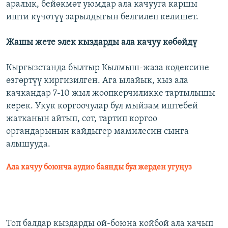
аралык, бейөкмөт уюмдар ала качууга каршы
ишти күчөтүү зарылдыгын белгилеп келишет.
Жашы жете элек кыздарды ала качуу көбөйдү
Кыргызстанда былтыр Кылмыш-жаза кодексине
өзгөртүү киргизилген. Ага ылайык, кыз ала
качкандар 7-10 жыл жоопкерчиликке тартылышы
керек. Укук коргоочулар бул мыйзам иштебей
жатканын айтып, сот, тартип коргоо
органдарынын кайдыгер мамилесин сынга
алышууда.
Ала качуу боюнча аудио баянды бул жерден угуңуз
Топ балдар кыздарды ой-боюна койбой ала качып