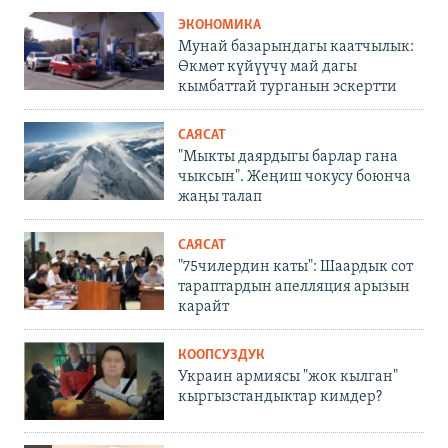
ЭКОНОМИКА
Мунай базарындагы каатчылык:
Өкмөт күйүүчү май дагы
кымбаттай турганын эскертти
САЯСАТ
"Мыкты даярдыгы барлар гана
чыксын". Жеңиш чокусу боюнча
жаңы талап
САЯСАТ
"75чилердин каты": Шаардык сот
тараптардын апелляция арызын
карайт
КООПСУЗДУК
Украин армиясы "жок кылган"
кыргызстандыктар кимдер?