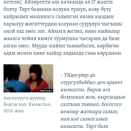
кетели). Айзиректи ала качканда ал 17 жашта
болчу. Төрт баланын колуна түшүп, колу-буту
кайрылып машинага салынган назик кыздын
карылуу жигиттердин колунан суурулуп чыгышы
оңой иш эмес эле. Айылга жетип, нике кыйылар
маалга чейин кимге турмушка чыгарын да биле
алган эмес. Мурда-кийин тааныбаган, көрбөгөн
адам менен нике кыйар алдында гана көрүшкөн.
- Үйдөгүлөр да
отургузбайбыз деп аракет
кылышты. Бирок ага
болушкан жок, кыргыздын
Ала качууга дуушар
салтына таянып, босогого
болгон кыз. Казакстан,
2012-жыл.
кемпир жаткыра салып,
нан коё салып алып
калышты. Төрт бала