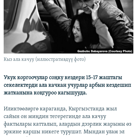
ОНЛАЙН ШЕРИНЕ
ЭЖЕ-СИҢДИЛЕР
АЗАТТЫК+
ЫҢГАЙСЫЗ СУРООЛОР
ЭЕ/АРнун бардык сайттары
Кыз ала качуу (иллюстративдүү фото)
Укук коргоочулар соңку кездери 15-17 жаштагы
секелектерди ала качкан учурлар арбын кездешип
жатканына коңгуроо кагышууда.
Иликтөөлөргө караганда, Кыргызстанда жыл
сайын он миңдин тегерегинде ала качуу
фактылары катталып, алардын дээрлик жарымы өз
эркине каршы никеге турушат. Мындан улам эл