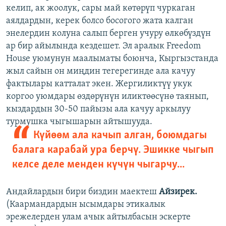
келип, ак жоолук, сары май көтөрүп чуркаган
аялдардын, керек болсо босогого жата калган
энелердин колуна салып берген учуру өлкөбүздүн
ар бир айылында кездешет. Эл аралык Freedom
House уюмунун маалыматы боюнча, Кыргызстанда
жыл сайын он миңдин тегерегинде ала качуу
фактылары катталат экен. Жергиликтүү укук
коргоо уюмдары өздөрүнүн иликтөөсүнө таянып,
кыздардын 30-50 пайызы ала качуу аркылуу
турмушка чыгышарын айтышууда.
Күйөөм ала качып алган, боюмдагы
балага карабай ура берчү. Эшикке чыгып
келсе деле менден күчүн чыгарчу...
Андайлардын бири биздин маектеш
Айзирек.
(Каармандардын ысымдары этикалык
эрежелерден улам ачык айтылбасын эскерте