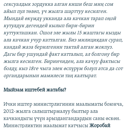
сексуалдык зордукка алган киши беш миң сом
айып пул төлөп, үч жылга шарттуу кесилген.
Мындай өкүмдү укканда ала качкан тарап оңой
кутулдук дегендей кылып бири-бирин
куттукташкан. Ошол эле жылы 15 жаштагы кызды
ала качкан учур катталган. Биз милициядан сурап,
кандай жаза берилгенин тактай алган жокпуз.
Дагы бир ушундай факт катталып, ал болгону бир
жылга кесилген. Биринчиден, ала качуу фактысы
болду, кыз 18ге чыга элек өспүрүм болуп атса да сот
органдарынын мамилеси таң калтырат.
Мыйзам иштебей жатабы?
Ички иштер министрлигинин маалыматы боюнча,
2012-жылга салыштырмалуу былтыр ала
качкандыгы үчүн арыздангандардын саны өскөн.
Министрликтин маалымат катчысы
Жоробай