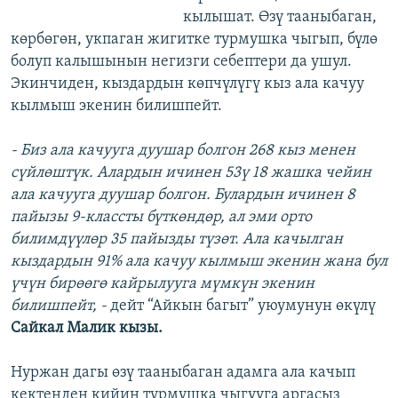
кылышат. Өзү тааныбаган,
көрбөгөн, укпаган жигитке турмушка чыгып, бүлө
болуп калышынын негизги себептери да ушул.
Экинчиден, кыздардын көпчүлүгү кыз ала качуу
кылмыш экенин билишпейт.
- Биз ала качууга дуушар болгон 268 кыз менен
сүйлөштүк. Алардын ичинен 53ү 18 жашка чейин
ала качууга дуушар болгон. Булардын ичинен 8
пайызы 9-классты бүткөндөр, ал эми орто
билимдүүлөр 35 пайызды түзөт. Ала качылган
кыздардын 91% ала качуу кылмыш экенин жана бул
үчүн бирөөгө кайрылууга мүмкүн экенин
билишпейт, -
дейт “Айкын багыт” уюумунун өкүлү
Сайкал Малик кызы.
Нуржан дагы өзү тааныбаган адамга ала качып
кектенден кийин турмушка чыгууга аргасыз