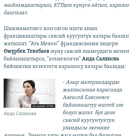
мыйзамдаштырып, КТРден күнүгө айтып, каралоо
башталат
.
Шыкмаматовго козголгон ишти анын
фракциялаштары саясий куугунтук катары баалап
жатышат. “Ата Мекен” фракциясынын лидери
Өмүрбек Текебаев
муну саясий ишмердиги менен
байланыштырса, "атамекенчи"
Аида Салянова
бийликтин кезектеги каралоосу катары баалады:
-
Азыр материалдарды
жалпысынан караганда
Алексей Елисеевге
байланыштуу иштей эле
болуп жатат. Бул деле
Аида Салянова
саясий куугунтуктун
уландысы экенине
ишенем. Эмнеге алты жыл мурун баа берилген