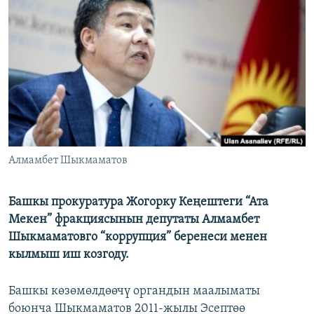
ОНЛАЙН ШЕРИНЕ
ЭЖЕ-СИҢДИЛЕР
АЗАТТЫК+
ЫҢГАЙСЫЗ СУРООЛОР
ЭЕ/АРнун бардык сайттары
Алмамбет Шыкмаматов
Башкы прокуратура Жогорку Кеңештеги “Ата
Мекен” фракциясынын депутаты Алмамбет
Шыкмаматовго “коррупция” беренеси менен
кылмыш иш козгоду.
Башкы көзөмөлдөөчү органдын маалыматы
боюнча Шыкмаматов 2011-жылы Эсептөө