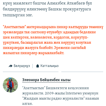
күнү мамлекет башчы Алмазбек Атамбаев бул
билдирүүнү иликтөөнү Башкы прокуратурага
тапшырган эле.
"Азаттыктын" материалдарына пикир калтырууда төмөнкү
эрежелерди так сактоону өтүнөбүз: адамдын беделине
шек келтирген, келекелеген, кордогон, коркутуп-
үркүткөн, басмырлаган жана жек көрүүнү козуткан
пикирлерди жазууга болбойт. Эрежени сактабай
жазылган пикирлер жарыяланбайт.
Бөлүшүңүз
Катталыңыз
Элеонора Бейшенбек кызы
"Азаттыктын" Бишкектеги кеңсесинин
журналисти. 2009-жылы Internews уюмунун
"Жылдын мыкты радио журналисти" наамын
алган.