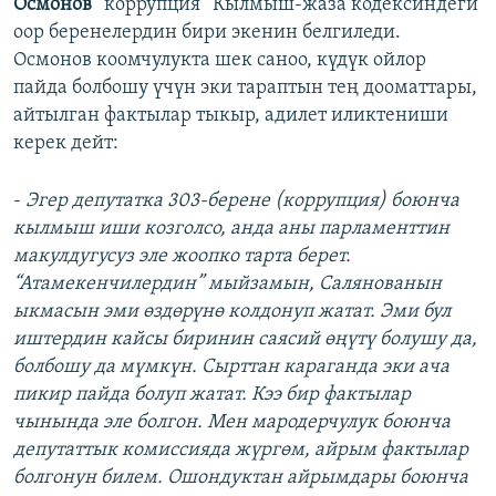
Осмонов
“коррупция” Кылмыш-жаза кодексиндеги
оор беренелердин бири экенин белгиледи.
Осмонов коомчулукта шек саноо, күдүк ойлор
пайда болбошу үчүн эки тараптын тең дооматтары,
айтылган фактылар тыкыр, адилет иликтениши
керек дейт:
-
Эгер депутатка 303-берене (коррупция) боюнча
кылмыш иши козголсо, анда аны парламенттин
макулдугусуз эле жоопко тарта берет.
“Атамекенчилердин” мыйзамын, Салянованын
ыкмасын эми өздөрүнө колдонуп жатат. Эми бул
иштердин кайсы биринин саясий өңүтү болушу да,
болбошу да мүмкүн. Сырттан караганда эки ача
пикир пайда болуп жатат. Кээ бир фактылар
чынында эле болгон. Мен мародерчулук боюнча
депутаттык комиссияда жүргөм, айрым фактылар
болгонун билем. Ошондуктан айрымдары боюнча