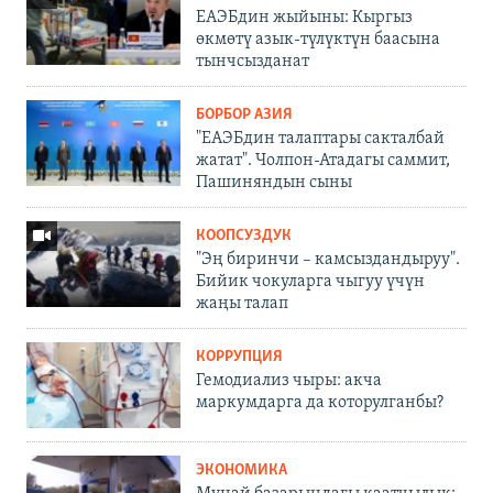
ЕАЭБдин жыйыны: Кыргыз
өкмөтү азык-түлүктүн баасына
тынчсызданат
БОРБОР АЗИЯ
"ЕАЭБдин талаптары сакталбай
жатат". Чолпон-Атадагы саммит,
Пашиняндын сыны
КООПСУЗДУК
"Эң биринчи – камсыздандыруу".
Бийик чокуларга чыгуу үчүн
жаңы талап
КОРРУПЦИЯ
Гемодиализ чыры: акча
маркумдарга да которулганбы?
ЭКОНОМИКА