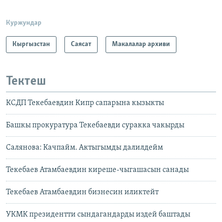
Куржундар
Кыргызстан
Саясат
Макалалар архиви
Тектеш
КСДП Текебаевдин Кипр сапарына кызыкты
Башкы прокуратура Текебаевди суракка чакырды
Салянова: Качпайм. Актыгымды далилдейм
Текебаев Атамбаевдин киреше-чыгашасын санады
Текебаев Атамбаевдин бизнесин иликтейт
УКМК президентти сындагандарды издей баштады