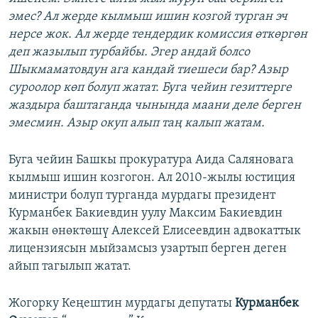
эмес? Ал жерде кылмыш ишин козгой турган эч
нерсе жок. Ал жерде тендердик комиссия өткөргөн
деп жазылып турбайбы. Эгер андай болсо
Шыкмаматовдун ага кандай тиешеси бар? Азыр
суроолор көп болуп жатат. Буга чейин гезиттерге
жаздыра баштаганда чынында маани деле берген
эмесмин. Азыр окуп алып таң калып жатам.
Буга чейин Башкы прокуратура Аида Саляновага
кылмыш ишин козгогон. Ал 2010-жылы юстиция
министри болуп турганда мурдагы президент
Курманбек Бакиевдин уулу Максим Бакиевдин
жакын өнөктөшү Алексей Елисеевдин адвокаттык
лицензиясын мыйзамсыз узартып берген деген
айып тагылып жатат.
Жогорку Кеңештин мурдагы депутаты
Курманбек