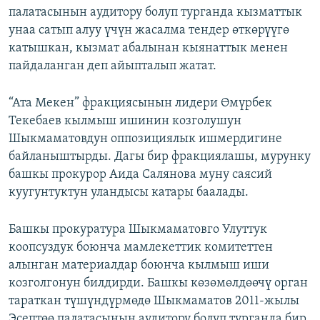
палатасынын аудитору болуп турганда кызматтык
унаа сатып алуу үчүн жасалма тендер өткөрүүгө
катышкан, кызмат абалынан кыянаттык менен
пайдаланган деп айыпталып жатат.
“Ата Мекен” фракциясынын лидери Өмүрбек
Текебаев кылмыш ишинин козголушун
Шыкмаматовдун оппозициялык ишмердигине
байланыштырды. Дагы бир фракциялашы, мурунку
башкы прокурор Аида Салянова муну саясий
куугунтуктун уландысы катары баалады.
Башкы прокуратура Шыкмаматовго Улуттук
коопсуздук боюнча мамлекеттик комитеттен
алынган материалдар боюнча кылмыш иши
козголгонун билдирди. Башкы көзөмөлдөөчү орган
тараткан түшүндүрмөдө Шыкмаматов 2011-жылы
Эсептөө палатасынын аудитору болуп турганда бир