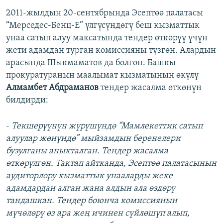
2011-жылдын 20-сентябрында Эсептөө палатасы
“Мерседес-Бенц-Е” үлгүсүндөгү беш кызматтык
унаа сатып алуу максатында тендер өткөрүү үчүн
жети адамдан турган комиссияны түзгөн. Алардын
арасында Шыкмаматов да болгон. Башкы
прокуратуранын маалымат кызматынын өкүлү
Алмамбет Абдраманов
тендер жасалма өткөнүн
билдирди:
-
Текшерүүнүн жүрүшүндө “Мамлекеттик сатып
алуулар жөнүндө” мыйзамдын беренелери
бузулганы аныкталган. Тендер жасалма
өткөрүлгөн. Тактап айтканда, Эсептөө палатасынын
аудиторлору кызматтык унааларды жеке
адамдардан алган жана алдын ала өздөрү
тандашкан. Тендер боюнча комиссиянын
мүчөлөрү өз ара жең ичинен сүйлөшүп алып,