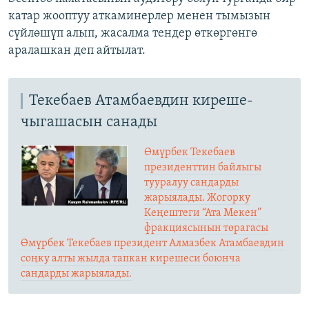
катар жооптуу аткаминерлер менен тымызын
сүйлөшүп алып, жасалма тендер өткөргөнгө
аралашкан деп айтылат.
Текебаев Атамбаевдин киреше-
чыгашасын санады
Өмүрбек Текебаев
президенттин байлыгы
тууралуу сандарды
жарыялады. Жогорку
Кеңештеги “Ата Мекен”
фракциясынын төрагасы
Өмүрбек Текебаев президент Алмазбек Атамбаевдин
соңку алты жылда тапкан кирешеcи боюнча
сандарды жарыялады.