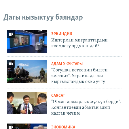
Дагы кызыктуу баяндар
ЭРКИНДИК
Иштерман мигранттардын
коомдогу орду кандай?
АДАМ УКУКТАРЫ
"Согушка кеткенин билген
эмеспиз". Украинада эки
кыргызстандык окко учту
САЯСАТ
"15 млн долларлык мүлкүн берди".
Конгантиевди абактан алып
калган чечим
ЭКОНОМИКА