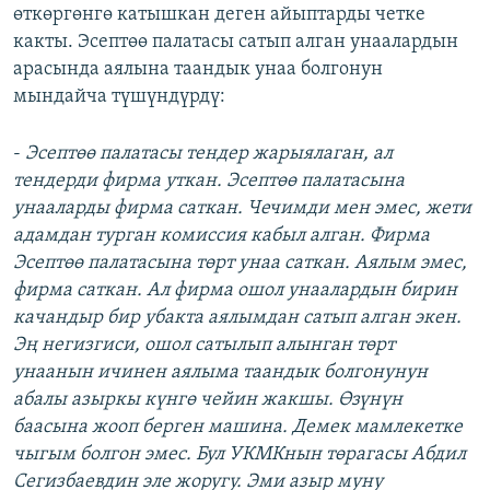
өткөргөнгө катышкан деген айыптарды четке
какты. Эсептөө палатасы сатып алган унаалардын
арасында аялына таандык унаа болгонун
мындайча түшүндүрдү:
-
Эсептөө палатасы тендер жарыялаган, ал
тендерди фирма уткан. Эсептөө палатасына
унааларды фирма саткан. Чечимди мен эмес, жети
адамдан турган комиссия кабыл алган. Фирма
Эсептөө палатасына төрт унаа саткан. Аялым эмес,
фирма саткан. Ал фирма ошол унаалардын бирин
качандыр бир убакта аялымдан сатып алган экен.
Эң негизгиси, ошол сатылып алынган төрт
унаанын ичинен аялыма таандык болгонунун
абалы азыркы күнгө чейин жакшы. Өзүнүн
баасына жооп берген машина. Демек мамлекетке
чыгым болгон эмес. Бул УКМКнын төрагасы Абдил
Сегизбаевдин эле жоругу. Эми азыр муну