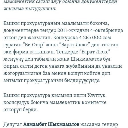
мамлекеттик сатып алуу боюнча документтерди
жасалма толтурушкан
.
Башкы прокуратуранын маалыматы боюнча,
документтерде тендер 2011-жылдын 4-октябрында
өткөн деп жазылган. Конкурска 4 265 000 сом
сураган “Би Стар” жана “Барат Люкс” деп аталган
эки фирма катышкан. Тендерде “Барат Люкс”
жеңүүчү деп табылган жана Шыкмаматов бул
фирма сатты деген унаага жубайынын да унаасын
жогорулатылган баа менен кошуп койгон деп
айтылат прокуратуранын билдирүүсүндө.
Башкы прокуратура кылмыш ишти Улуттук
коопсуздук боюнча мамлекеттик комитетке
өткөрүп берди.
Депутат
Алмамбет Шыкмаматов
жасалма тендер