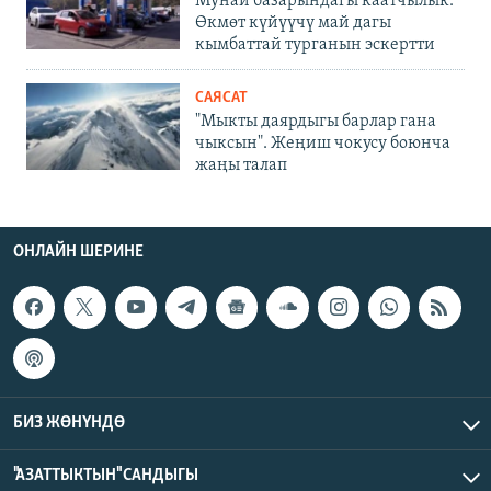
Мунай базарындагы каатчылык:
Өкмөт күйүүчү май дагы
кымбаттай турганын эскертти
САЯСАТ
"Мыкты даярдыгы барлар гана
чыксын". Жеңиш чокусу боюнча
жаңы талап
ОНЛАЙН ШЕРИНЕ
БИЗ ЖӨНҮНДӨ
"АЗАТТЫКТЫН" САНДЫГЫ