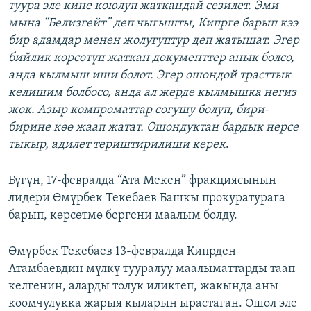
туура эле кине коюлуп жаткандай сезилет. Эми
мына “Белизгейт” деп чыгышты, Кипрге барып кээ
бир адамдар менен жолугуптур деп жатышат. Эгер
бийлик көрсөтүп жаткан документтер анык болсо,
анда кылмыш иши болот. Эгер ошондой трасттык
келишим болбосо, анда ал жерде кылмышка негиз
жок. Азыр компроматтар согушу болуп, бири-
бирине көө жаап жатат. Ошондуктан бардык нерсе
тыкыр, адилет териштирилиши керек
.
Бүгүн, 17-февралда “Ата Мекен” фракциясынын
лидери Өмүрбек Текебаев Башкы прокуратурага
барып, көрсөтмө бергени маалым болду.
Өмүрбек Текебаев 13-февралда Кипрден
Атамбаевдин мүлкү тууралуу маалыматтарды таап
келгенин, аларды толук иликтеп, жакында аны
коомчулукка жарыя кыларын ырастаган. Ошол эле