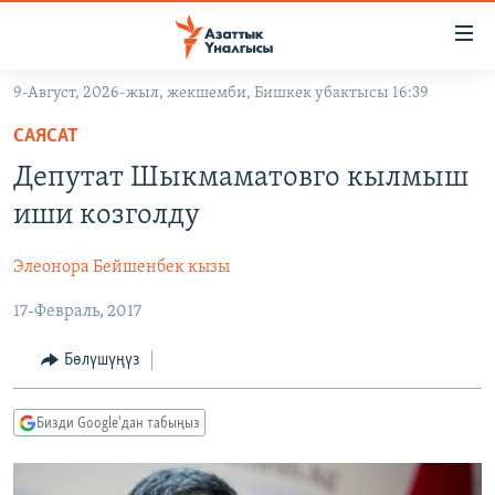
Линктер
Мазмунга
өтүңүз
9-Август, 2026-жыл, жекшемби, Бишкек убактысы 16:39
Навигацияга
ЖАҢЫЛЫКТАР
өтүңүз
САЯСАТ
КЫРГЫЗСТАН
Издөөгө
Депутат Шыкмаматовго кылмыш
салыңыз
ДҮЙНӨ
КЫРГЫЗСТАН
иши козголду
УКРАИНА
САЯСАТ
ДҮЙНӨ
Элеонора Бейшенбек кызы
АТАЙЫН ИЛИКТӨӨ
ЭКОНОМИКА
БОРБОР АЗИЯ
17-Февраль, 2017
ТВ ПРОГРАММАЛАР
МАДАНИЯТ
ПОДКАСТ
БҮГҮН АЗАТТЫКТА
Бөлүшүңүз
ӨЗГӨЧӨ ПИКИР
ЭКСПЕРТТЕР ТАЛДАЙТ
Бизди Google'дан табыңыз
БИЗ ЖАНА ДҮЙНӨ
Русский
ДАНИСТЕ