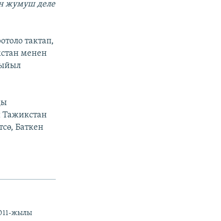
ан жумуш деле
отоло тактап,
кстан менен
быйыл
ды
ы Тажикстан
сө, Баткен
2011-жылы