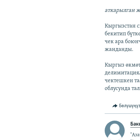
аткарылган ж
Кыргызстан с
бекитип бүтк
чек ара боюн
жанданды.
Кыргыз өкмөт
делимитация
чектешкен та
облусунда та
Бөлүшүңү
Бак
"Аз