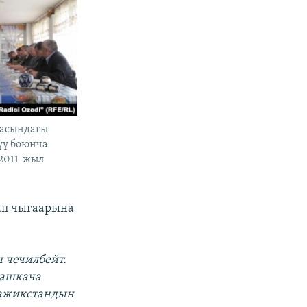
расындагы
үү боюнча
 2011-жыл
ап чыгаарына
ш чечилбейт.
Башкача
Тажикстандын