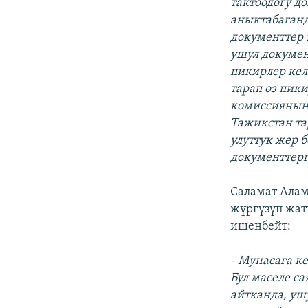
тактоодогу д
аныктабаганд
документтер э
ушул докумен
пикирлер кел
тарап өз пик
комиссиянын 
Тажикстан та
улуттук жер б
документтерг
Саламат Ала
жүргүзүп жа
ишенбейт:
- Мунасага к
Бул маселе с
айтканда, уш