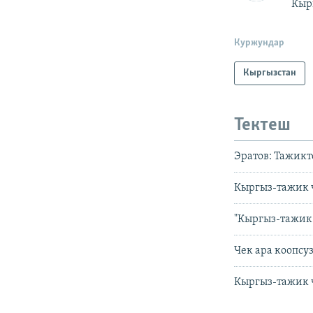
Кыр
Куржундар
Кыргызстан
Тектеш
Эратов: Тажик
Кыргыз-тажик 
"Кыргыз-тажик 
Чек ара коопсу
Кыргыз-тажик 