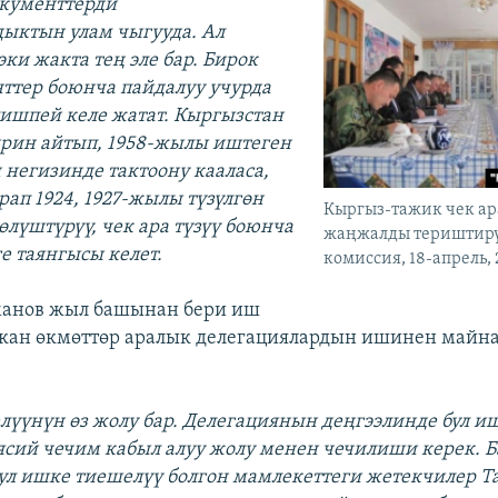
окументтерди
ыктын улам чыгууда. Ал
ки жакта тең эле бар. Бирок
ттер боюнча пайдалуу учурда
ишпей келе жатат. Кыргызстан
ирин айтып, 1958-жылы иштеген
негизинде тактоону кааласа,
рап 1924, 1927-жылы түзүлгөн
Кыргыз-тажик чек а
өлүштүрүү, чек ара түзүү боюнча
жаңжалды териштир
е таянгысы келет.
комиссия, 18-апрель,
манов жыл башынан бери иш
ткан өкмөттөр аралык делегациялардын ишинен майн
елүүнүн өз жолу бар. Делегациянын деңгээлинде бул и
аясий чечим кабыл алуу жолу менен чечилиши керек. 
ул ишке тиешелүү болгон мамлекеттеги жетекчилер 