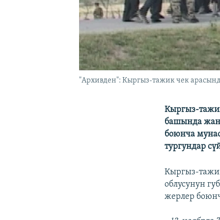
"Архивден": Кыргыз-тажик чек арасында
Кыргыз-тажик
башында жан
боюнча мунас
тургундар с
Кыргыз-таж
облусунун гу
жерлер боюнч