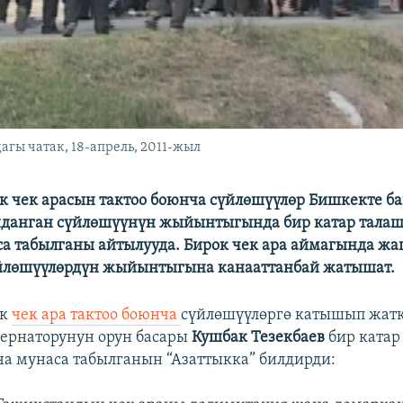
гы чатак, 18-апрель, 2011-жыл
 чек арасын тактоо боюнча сүйлөшүүлөр Бишкекте б
данган сүйлөшүүнүн жыйынтыгында бир катар талаш
а табылганы айтылууда. Бирок чек ара аймагында ж
үйлөшүүлөрдүн жыйынтыгына канааттанбай жатышат.
ик
чек ара тактоо боюнча
сүйлөшүүлөргө катышып жат
бернаторунун орун басары
Кушбак Тезекбаев
бир катар
а мунаса табылганын “Азаттыкка” билдирди: