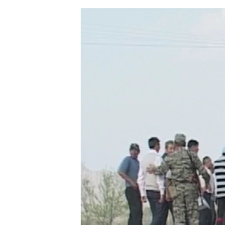
ЭЖЕ-СИҢДИЛЕР
АЗАТТЫК+
ЫҢГАЙСЫЗ СУРООЛОР