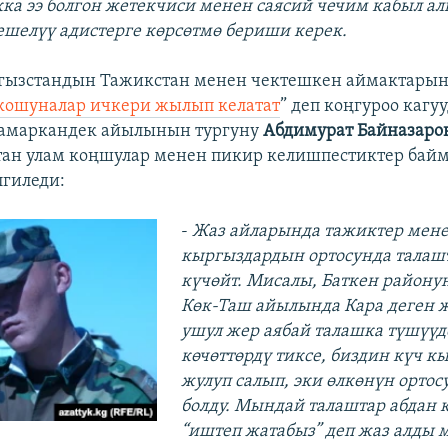
ка ээ болгон жетекчиси менен саясий чечим кабыл а
ешелүү адистерге көрсөтмө бериши керек.
ргызстандын Тажикстан менен чектешкен аймактары
кошуналар ичкери жылып келатат
” деп коңгуроо кагуу
Самаркандек айылынын тургуну
Абдимурат Байназаро
ан улам коңшулар менен пикир келишпестиктер байм
гиледи:
-
Жаз айларында тажиктер мен
кыргыздардын ортосунда талашт
күчөйт. Мисалы, Баткен району
Көк-Таш айылында Кара деген 
ушул жер аябай талашка түшүүд
көчөттөрдү тиксе, биздин күч к
жулуп салып, эки өлкөнүн ортос
болду. Мындай талаштар абдан 
“иштеп жатабыз” деп жаз алды 