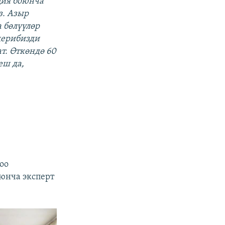
ция боюнча
з. Азыр
а бөлүүлөр
дерибизди
т. Өткөндө 60
еш да,
оо
юнча эксперт