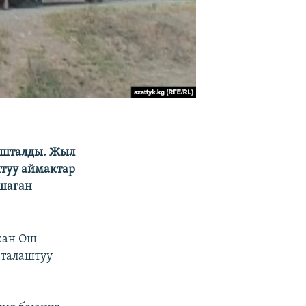
ашталды. Жыл
туу аймактар
ашаган
кан Ош
 талаштуу