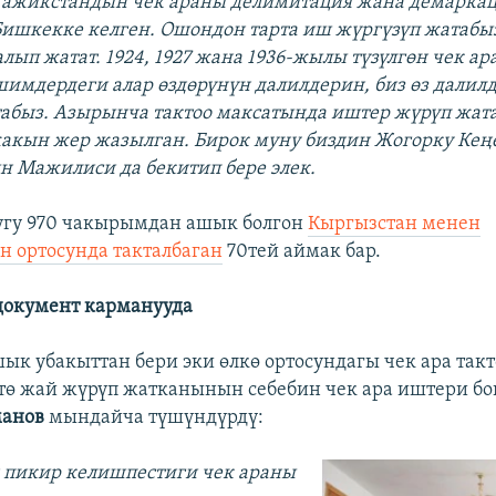
 Тажикстандын чек араны делимитация жана демарка
ишкекке келген. Ошондон тарта иш жүргүзүп жатабы
лып жатат. 1924, 1927 жана 1936-жылы түзүлгөн чек ар
имдердеги алар өздөрүнүн далилдерин, биз өз далил
абыз. Азырынча тактоо максатында иштер жүрүп жата
акын жер жазылган. Бирок муну биздин Жогорку Кең
 Мажилиси да бекитип бере элек.
угу 970 чакырымдан ашык болгон
Кыргызстан менен
 ортосунда такталбаган
70тей аймак бар.
документ карманууда
ык убакыттан бери эки өлкө ортосундагы чек ара такт
ө жай жүрүп жатканынын себебин чек ара иштери бо
манов
мындайча түшүндүрдү:
 пикир келишпестиги чек араны