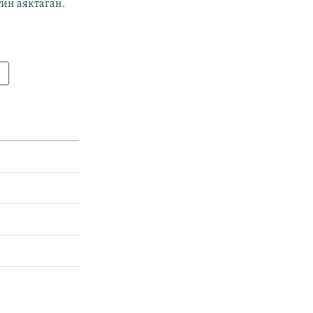
ин аяктаган.
к