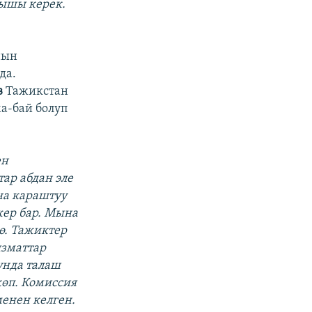
лышы керек.
нын
да.
в
Тажикстан
а-бай болуп
ен
ар абдан эле
на караштуу
жер бар. Мына
ө. Тажиктер
ызматтар
унда талаш
көп. Комиссия
менен келген.