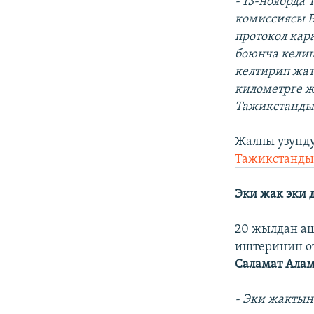
- 13-ноябрда
комиссиясы Б
протокол кара
боюнча келиш
келтирип жат
километрге ж
Тажикстандын
Жалпы узунд
Тажикстандын
Эки жак эки 
20 жылдан аш
иштеринин өт
Саламат Ала
- Эки жактын