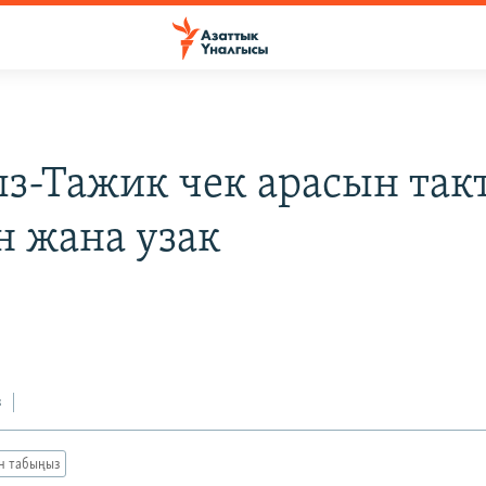
з-Тажик чек арасын так
 жана узак
з
ан табыңыз