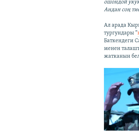
ошондой укук
Андан соң ти
Ал арада Кы
тургундары “
Баткендеги 
менен талашт
жатканын бел