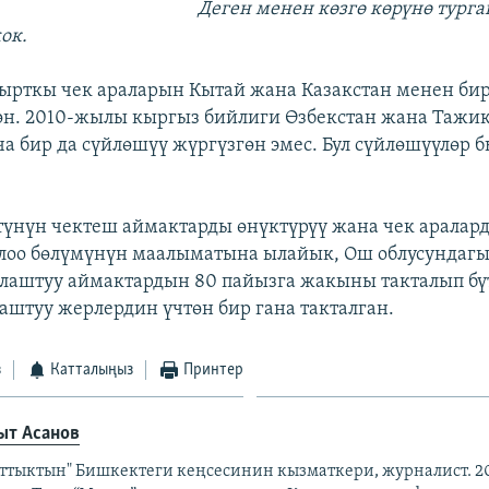
Деген менен көзгө көрүнө тург
ок.
ырткы чек араларын Кытай жана Казакстан менен бир
өн. 2010-жылы кыргыз бийлиги Өзбекстан жана Тажи
ча бир да сүйлөшүү жүргүзгөн эмес. Бул сүйлөшүүлөр 
үнүн чектеш аймактарды өнүктүрүү жана чек аралар
лоо бөлүмүнүн маалыматына ылайык, Ош облусундаг
лаштуу аймактардын 80 пайызга жакыны такталып бүт
лаштуу жерлердин үчтөн бир гана такталган.
з
Катталыңыз
Принтер
ыт Асанов
аттыктын" Бишкектеги кеңсесинин кызматкери, журналист. 