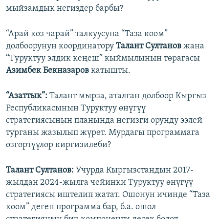
мыйзамдык негиздер барбы?
“Арай көз чарай” талкуусуна “Таза коом”
долбоорунун координатору
Талант Султанов
жана
“Туруктуу элдик кеңеш” кыймылынын төрагасы
Азимбек Бекназаров
катышты.
“Азаттык”:
Талант мырза, аталган долбоор Кыргыз
Республикасынын Туруктуу өнүгүү
стратегиясынын планында негизги орунду ээлей
турганы жазылып жүрөт. Мурдагы программага
өзгөртүүлөр киргизилеби?
Талант Султанов:
Учурда Кыргызстандын 2017-
жылдан 2024-жылга чейинки Туруктуу өнүгүү
стратегиясы иштелип жатат. Ошонун ичинде “Таза
коом” деген программа бар, б.а. ошол