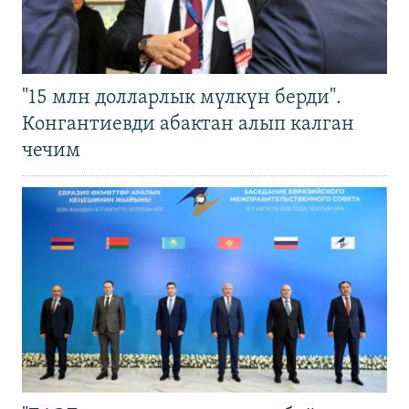
"15 млн долларлык мүлкүн берди".
Конгантиевди абактан алып калган
чечим