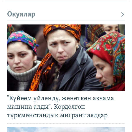
Окуялар
"Күйөөм үйлөндү, жөнөткөн акчама
машина алды". Кордолгон
түркмөнстандык мигрант аялдар