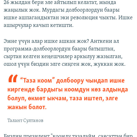
26 жылдан бери эле айтылып келатат, мында
жаңылык жок. Мурдагы долбоорлордун баары
ишке ашпагандыктан эки революция чыкты. Ишке
ашырчулар качып кетишти.
Эмне үчүн алар ишке ашкан жок? Анткени ал
программа-долбоорлордун баары батыштан,
сыртан келген кеңешчилер аркылуу жазылган,
ошол үчүн биздин элге сиңген жок, жуккан жок.
“Таза коом” долбоору чындап ишке
киргенде бардыгы коомдун көз алдында
болуп, өкмөт ыкчам, таза иштеп, элге
жакын болот.
Талант Султанов
Биздин президент "коомду тазалайм, саясаттан бир