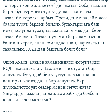
топторун кошо ала кетем" деп жатат. Ооба, тазалап
бир тобун түрмөгө отургузду, дагы канчасын
тазалайт, көрө жатарбыз. Президент тазалайм десе
баары турат, бардык бийлик бутактары ага баш
ийет, колунда турат, тазаласа алты жылдан бери
тазалайт эле го. Тазаланууну ар бир адам өзүнөн
башташ керек, анан командасынан, партиясынан
тазаласын. КСДПдан баштаса болот беле?
Ошол Акаев, Бакиев заманындагы жоруктарды
КСДП жасап жатат. Парламентте отурган бир
депутаты бүтүндөй бир улуттун намысына шек
келтирип жатат, дагы бир депутаты бир
журналистти уят сөздөр менен сөгүп жатат.
Ушуларды тазалап, андайлар арабызда болбош
керек десек болот беле?