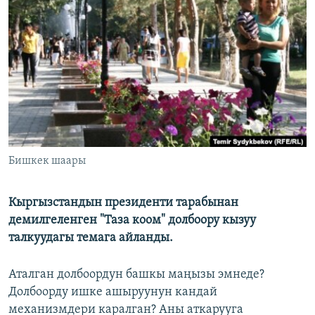
ОНЛАЙН ШЕРИНЕ
ЭЖЕ-СИҢДИЛЕР
АЗАТТЫК+
ЫҢГАЙСЫЗ СУРООЛОР
ЭЕ/АРнун бардык сайттары
Бишкек шаары
Кыргызстандын президенти тарабынан
демилгеленген "Таза коом" долбоору кызуу
талкуудагы темага айланды.
Аталган долбоордун башкы маңызы эмнеде?
Долбоорду ишке ашыруунун кандай
механизмдери каралган? Аны аткарууга