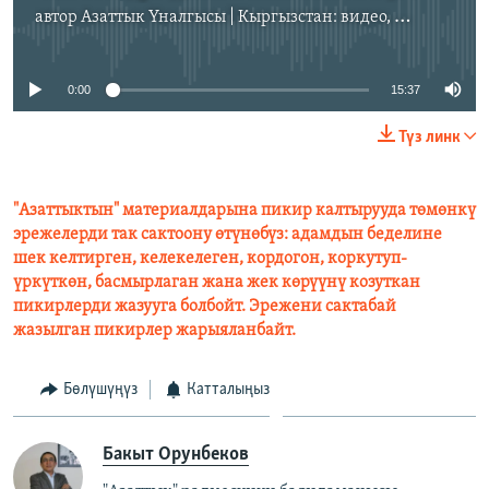
автор
Азаттык Үналгысы | Кыргызстан: видео, фото, кабарлар
No media source currently available
0:00
15:37
Түз линк
"Азаттыктын" материалдарына пикир калтырууда төмөнкү
эрежелерди так сактоону өтүнөбүз: адамдын беделине
шек келтирген, келекелеген, кордогон, коркутуп-
үркүткөн, басмырлаган жана жек көрүүнү козуткан
пикирлерди жазууга болбойт. Эрежени сактабай
жазылган пикирлер жарыяланбайт.
Бөлүшүңүз
Катталыңыз
Бакыт Орунбеков