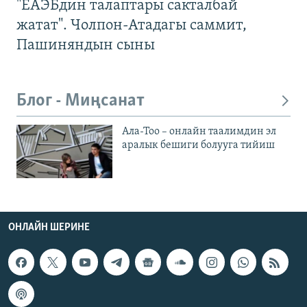
"ЕАЭБдин талаптары сакталбай
жатат". Чолпон-Атадагы саммит,
Пашиняндын сыны
Блог - Миңсанат
Ала-Тоо – онлайн таалимдин эл
аралык бешиги болууга тийиш
ОНЛАЙН ШЕРИНЕ