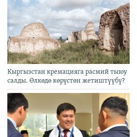
Кыргызстан кремацияга расмий тыюу
салды. Өлкөдө көрүстөн жетиштүүбү?