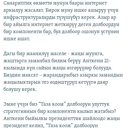
Санариптик өкмөттө мунун баары интернет
аркылуу жасалат. Бирок муну ишке ашыруу үчүн
инфраструктураларды түзүшүбүз керек. Азыр ар
бир айылга интернет жеткирүү деген долбоордун
бир компоненти бар, бул долбоор ошонун үстүнөн
ишке ашат.
Дагы бир маанилүү маселе - жаңы муунга,
жаштарга заманбап билим берүү. Анткени 21-
кылымда күн сайын жаңы өзгөрүүлөр болууда.
Биздин максат – жарандарыбыз азыркы замандын
жаңылыктарын тез өздөштүрүп кетүүгө даяр
болушу керек.
Эмне үчүн биз “Таза коом” долбоорун улуттук
стратегиянын бир компоненти кылып жатабыз?
Анткени быйылкы президенттик шайлоодо жаңы
президент келип, “Таза коом” долбоорун