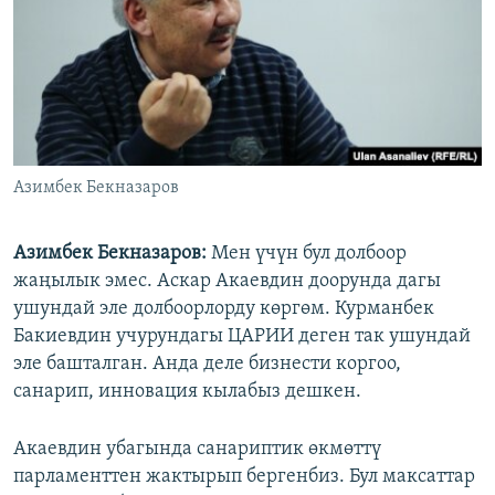
Азимбек Бекназаров
Азимбек Бекназаров:
Мен үчүн бул долбоор
жаңылык эмес. Аскар Акаевдин доорунда дагы
ушундай эле долбоорлорду көргөм. Курманбек
Бакиевдин учурундагы ЦАРИИ деген так ушундай
эле башталган. Анда деле бизнести коргоо,
санарип, инновация кылабыз дешкен.
Акаевдин убагында санариптик өкмөттү
парламенттен жактырып бергенбиз. Бул максаттар