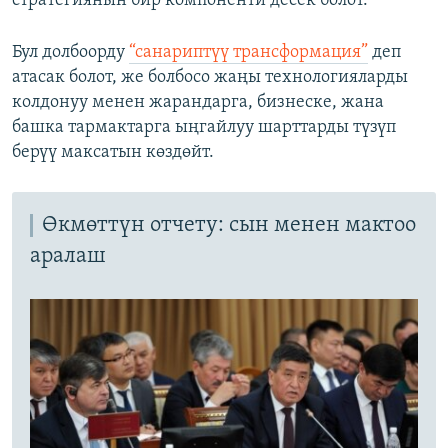
стратегиянын бир компоненти десек болот.
Бул долбоорду
“санариптүү трансформация”
деп
атасак болот, же болбосо жаңы технологияларды
колдонуу менен жарандарга, бизнеске, жана
башка тармактарга ыңгайлуу шарттарды түзүп
берүү максатын көздөйт.
Өкмөттүн отчету: сын менен мактоо
аралаш