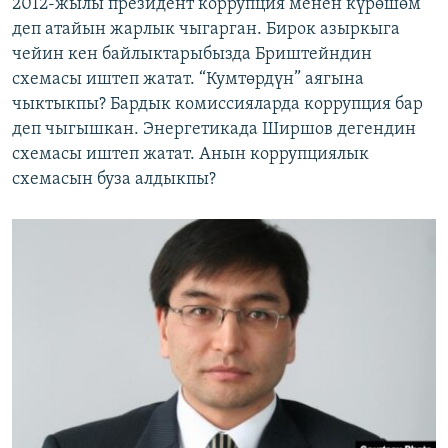
2012-жылы президент коррупция менен күрөшөм
деп атайын жарлык чыгарган. Бирок азыркыга
чейин кен байлыктарыбызда Бриштейндин
схемасы иштеп жатат. “Кумтөрдүн” аягына
чыктыкпы? Бардык комиссияларда коррупция бар
деп чыгышкан. Энергетикада Ширшов дегендин
схемасы иштеп жатат. Анын коррупциялык
схемасын буза алдыкпы?