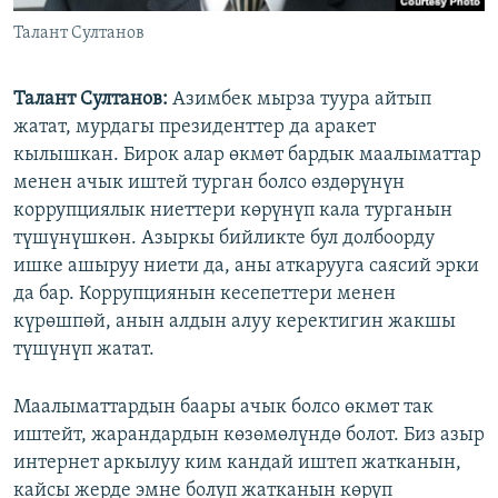
Талант Султанов
Талант Султанов:
Азимбек мырза туура айтып
жатат, мурдагы президенттер да аракет
кылышкан. Бирок алар өкмөт бардык маалыматтар
менен ачык иштей турган болсо өздөрүнүн
коррупциялык ниеттери көрүнүп кала турганын
түшүнүшкөн. Азыркы бийликте бул долбоорду
ишке ашыруу ниети да, аны аткарууга саясий эрки
да бар. Коррупциянын кесепеттери менен
күрөшпөй, анын алдын алуу керектигин жакшы
түшүнүп жатат.
Маалыматтардын баары ачык болсо өкмөт так
иштейт, жарандардын көзөмөлүндө болот. Биз азыр
интернет аркылуу ким кандай иштеп жатканын,
кайсы жерде эмне болуп жатканын көрүп