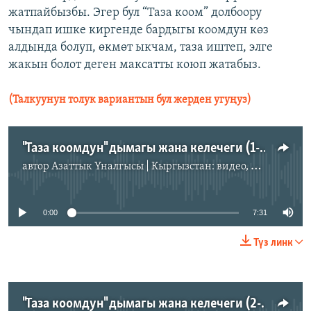
жатпайбызбы. Эгер бул “Таза коом” долбоору
чындап ишке киргенде бардыгы коомдун көз
алдында болуп, өкмөт ыкчам, таза иштеп, элге
жакын болот деген максатты коюп жатабыз.
(Талкуунун толук вариантын бул жерден угуңуз)
"Таза коомдун" дымагы жана келечеги (1-бөлүк)
автор
Азаттык Үналгысы | Кыргызстан: видео, фото, кабарлар
No media source currently available
0:00
7:31
Түз линк
"Таза коомдун" дымагы жана келечеги (2-бөлүк)