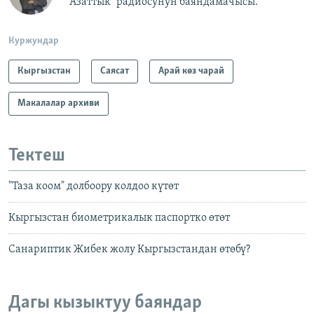
"Азаттык" радиосунун баяндамачысы.
Куржундар
Кыргызстан
Саясат
Арай көз чарай
Макалалар архиви
Тектеш
"Таза коом" долбоору колдоо күтөт
Кыргызстан биометрикалык паспортко өтөт
Санариптик Жибек жолу Кыргызстандан өтөбү?
Дагы кызыктуу баяндар