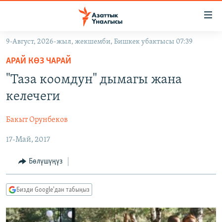
Линктер
Мазмунга
өтүңүз
9-Август, 2026-жыл, жекшемби, Бишкек убактысы 07:39
Навигацияга
ЖАҢЫЛЫКТАР
өтүңүз
АРАЙ КӨЗ ЧАРАЙ
КЫРГЫЗСТАН
Издөөгө
"Таза коомдун" дымагы жана
салыңыз
ДҮЙНӨ
КЫРГЫЗСТАН
келечеги
УКРАИНА
САЯСАТ
ДҮЙНӨ
Бакыт Орунбеков
АТАЙЫН ИЛИКТӨӨ
ЭКОНОМИКА
БОРБОР АЗИЯ
17-Май, 2017
ТВ ПРОГРАММАЛАР
МАДАНИЯТ
ПОДКАСТ
БҮГҮН АЗАТТЫКТА
Бөлүшүңүз
ӨЗГӨЧӨ ПИКИР
ЭКСПЕРТТЕР ТАЛДАЙТ
Бизди Google'дан табыңыз
БИЗ ЖАНА ДҮЙНӨ
Русский
ДАНИСТЕ