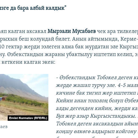
зге да бара албай калдык"
яп калган аксакал
Мырзали Мусабаев
чек ара тилкел
рыхын беш колундай билет. Анын айтымында, Керме
0 гектар жерди ээлеген алма бак мурдатан эле Кыргы
чу. Өзбекстандын жараны убактылуу иштетип келип, 
 кеткени калган экен:
- Өзбекстандык Тобокел деген 
жерде жашап турчу эле. 4-5 мал
кичине бак тигип жер иштетип к
Кийин анан тополоң болуп Өзбек
алды дегенден кийин, жерди ка
Бул жер азыр Кыргызстандыкы.
Тобокел деген аксакалдын айы
аев
коңшу өлкөгө алдырып койгону 