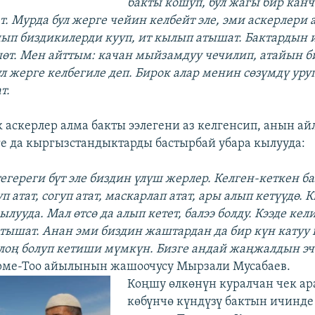
бакты кошуп, бул жагы бир канч
. Мурда бул жерге чейин келбейт эле, эми аскерлери
ып биздикилерди кууп, ит кылып атышат. Бактардын 
өт. Мен айттым: качан мыйзамдуу чечилип, атайын б
л жерге келбегиле деп. Бирок алар менин сөзүмдү уру
т.
 аскерлер алма бакты ээлегени аз келгенсип, анын а
е да кыргызстандыктарды бастырбай убара кылууда:
тегереги бүт эле биздин үлүш жерлер. Келген-кеткен б
п атат, согуп атат, маскарлап атат, ары алып кетүүдө. 
лууда. Мал өтсө да алып кетет, балээ болду. Кээде ке
тышат. Анан эми биздин жаштардан да бир күн катуу
лоң болуп кетиши мүмкүн. Бизге андай жаңжалдын эч
ерме-Тоо айылынын жашоочусу Мырзали Мусабаев.
Коңшу өлкөнүн куралчан чек а
көбүнчө күндүзү бактын ичинд