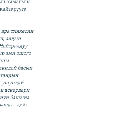
ын аймагына
 кайтарууга
 ара тилкесин
п, алдын
Нейтралдуу
ыр эми ошого
раны
мкидей басып
стандын
м ушундай
ек аскерлери
унун башына
тышат.
-дейт