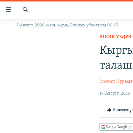
Линктер
Мазмунга
өтүңүз
Издөө
7-Август, 2026-жыл, жума, Бишкек убактысы 00:07
ЖАҢЫЛЫКТАР
Навигацияга
өтүңүз
КООПСУЗДУК
КЫРГЫЗСТАН
Издөөгө
Кыргы
ДҮЙНӨ
КЫРГЫЗСТАН
салыңыз
УКРАИНА
САЯСАТ
ДҮЙНӨ
талаш
АТАЙЫН ИЛИКТӨӨ
ЭКОНОМИКА
БОРБОР АЗИЯ
ТВ ПРОГРАММАЛАР
МАДАНИЯТ
Эрнист Нурмат
ПОДКАСТ
БҮГҮН АЗАТТЫКТА
19-Август, 2013
ӨЗГӨЧӨ ПИКИР
ЭКСПЕРТТЕР ТАЛДАЙТ
Бөлүшүңү
БИЗ ЖАНА ДҮЙНӨ
ДАНИСТЕ
Бизди Google'д