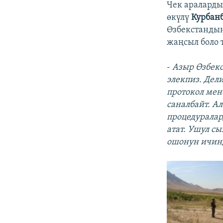
Чек араларды
өкүлү
Курбан
Өзбекстандын
жаңсыл боло 
-
Азыр Өзбекс
элекпиз. Дел
протокол мен
саналбайт. А
процедуралар
атат. Ушул сы
ошонун ичинд