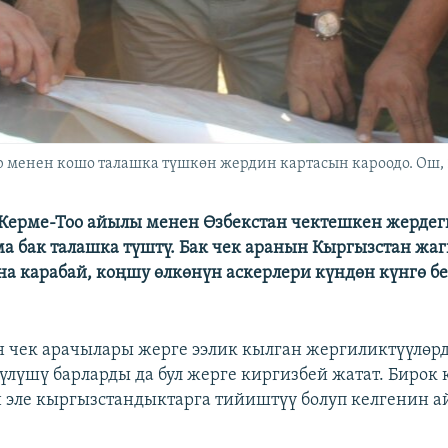
менен кошо талашка түшкөн жердин картасын кароодо. Ош, 1
Керме-Тоо айылы менен Өзбекстан чектешкен жердег
ма бак талашка түштү. Бак чек аранын Кыргызстан жа
 карабай, коңшу өлкөнүн аскерлери күндөн күнгө б
 чек арачылары жерге ээлик кылган жергиликтүүлөр
үлүшү барларды да бул жерге киргизбей жатат. Бирок 
 эле кыргызстандыктарга тийиштүү болуп келгенин ай