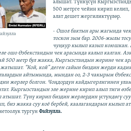
алышат. Түнкүсүн Кыргызстанд
500 метрге чейин кирип келип,
алат дешет жергиликтүүлөр.
​-
Ошол бактын ары жагында чек
айзулла
тоскон зым бар. 2006-жылы тосу
чуңкур кылып казып коюшкан. 
еле ошо Өзбекстандын чек арасында калып калган. Аз
й 500 метр бул жакка, Кыргызстандын жерине чек а
атышат. “Кой, кой” деген сайын биздин жерди кади
талардын айтымында, мындан оо, 2-3 чакырым Өзбек
дин жерлер болгон. Чоңдордун кайдыгерлигинен ула
атат. Кыргызстандын эле жерине кирип алып тиги өзб
 атышат. Түнү кирип биздин жерлердин үстүндөгү су
, биз жакка суу коё бербей, каалагандарын кылып а
метоолук тургун
Файзулла.