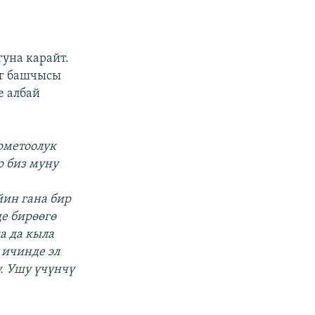
уна карайт.
уг башчысы
е албай
ерметоолук
р биз муну
ин гана бир
де бирөөгө
а да кыла
 ичинде эл
у. Ушу үчүнчү