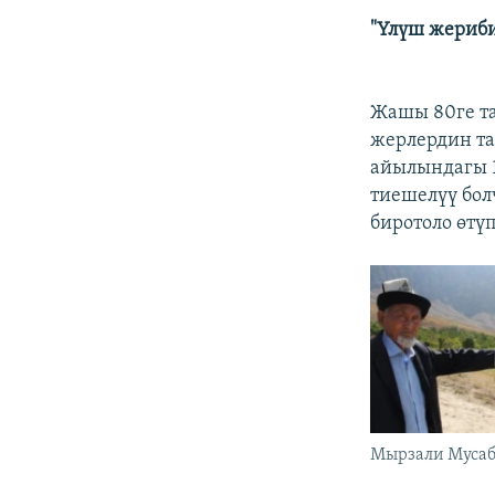
"Үлүш жериби
Жашы 80ге та
жерлердин та
айылындагы 1
тиешелүү бол
биротоло өтүп
Мырзали Мусаб