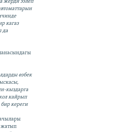
а жерди ээлеп
 автоматтарын
ичинде
ир кагаз
п да
йланасындагы
алдарды өзбек
Кыскасы,
лин-кыздарга
 кол кайрып
 бир кереги
рачылары
е жатып