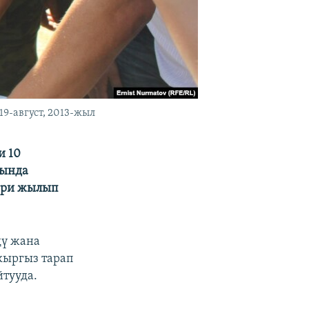
9-август, 2013-жыл
и 10
гында
ери жылып
дү жана
кыргыз тарап
тууда.