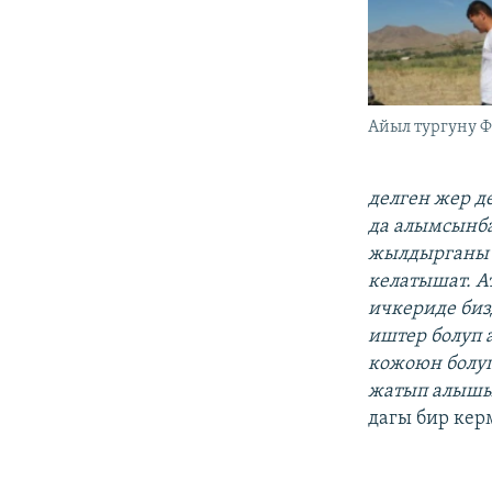
Айыл тургуну Ф
делген жер д
да алымсынба
жылдырганы ж
келатышат. А
ичкериде биз
иштер болуп 
кожоюн болуп
жатып алышып
дагы бир кер