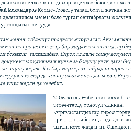
 делимитациялоо жана демаркациялоо боюнча өкмөтт
бай Искандаров
Керме-Тоодогу талаш болуп жаткан же
 делегациясы менен боло турган сентябрдагы жолугу
тургандыгын айтууда:
тан менен сүйлөшүү процесси жүрүп атат. Аны аягына
имитация процессинде ар бир жерди тактаганда, ар би
ен бекитип, такташабыз. Бирок ал дагы соңку докумен
л документ юридикалык күчкө ээ болушу үчүн дагы бир
дан өтүшү керек. Кээ бир жерлерди кайрадан кароого 
яктуу участоктор да коңшу өлкө менен дагы көп. Биро
е ушул жерди да чечебиз.
​2006-жылы Өзбекстан алма бакт
тирөөчтөрдү орнотуп чыккан.
Кыргызстандыктар тирөөчтөрдү
ыргытып жиберип, анда да аз ж
чыгып кете жаздаган. Ошондон