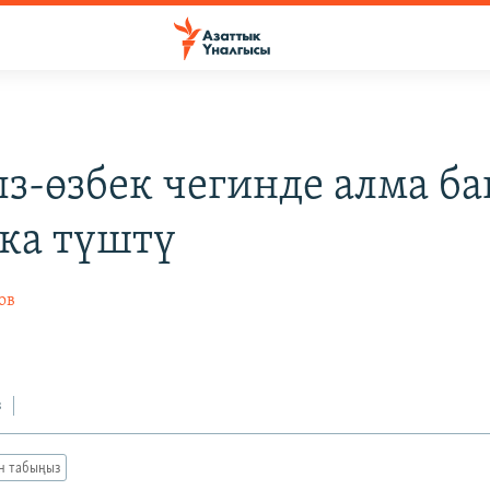
з-өзбек чегинде алма ба
ка түштү
ов
з
ан табыңыз