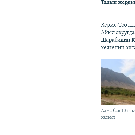
Талаш жердин
Керме-Тоо кы
Айыл округда
Шарабидин К
келгенин айт
Алма бак 10 ге
ээлейт