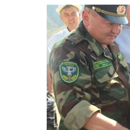
ЭЖЕ-СИҢДИЛЕР
АЗАТТЫК+
ЫҢГАЙСЫЗ СУРООЛОР