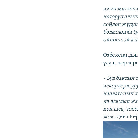
алып жатышат
көтөрүп алыш
сойлоп жүрүш
болмоюнча бу
ойношпой ата
Өзбекстандык
үлүш жерлерг
- Бул бактын 
аскерлери уру
каалаганын кы
да асылып жа
коюшса, топо
жок.
-дейт К