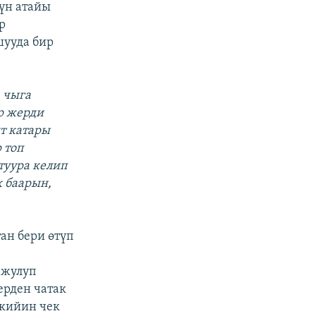
үн атайы
р
шууда бир
 чыга
р жерди
т катары
 топ
туура келип
к баарын,
ан бери өтүп
 жулуп
ерден чатак
 кийин чек