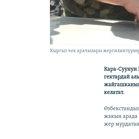
Кыргыз чек арачылары жергиликтүүлөр 
Кара-Суунун 
гектардай ал
жайгашканына
келатат.
Өзбекстандын
жакын арада 
жер мурдатан