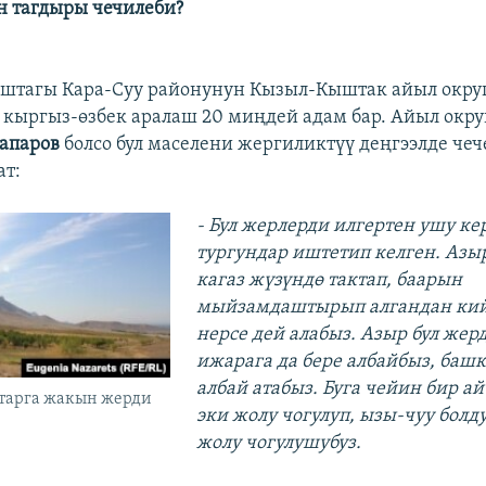
 тагдыры чечилеби?
штагы Кара-Суу районунун Кызыл-Кыштак айыл округ
 кыргыз-өзбек аралаш 20 миңдей адам бар. Айыл окр
апаров
болсо бул маселени жергиликтүү деңгээлде чеч
ат:
​- Бул жерлерди илгертен ушу к
тургундар иштетип келген. Азы
кагаз жүзүндө тактап, баарын
мыйзамдаштырып алгандан кий
нерсе дей алабыз. Азыр бул жер
ижарага да бере албайбыз, башк
албай атабыз. Буга чейин бир ай
ктарга жакын жерди
эки жолу чогулуп, ызы-чуу болд
жолу чогулушубуз.