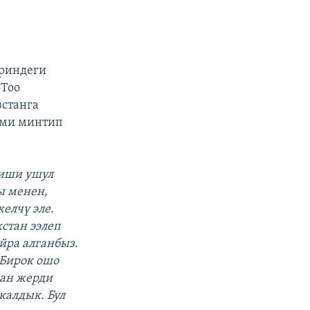
ериндеги
-Тоо
зстанга
эми минтип
киши ушул
ы менен,
елчү эле.
стан ээлеп
йра алганбыз.
 Бирок ошо
нан жерди
калдык. Бул