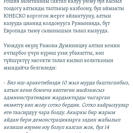
Рошия Монтананы сактап калуу уюму бул Кызыл
тоодогу алтынды таптакыр казбоону, бул аймакты
ЮНЕСКО коргогон жерге айлантууну, алтын
казууда цианид колдонууга Румынияда, бүт
Европада тыюу салынышын талап кылууда.
Уюмдун өкүлү Рамона Думинициу алтын кенин
ачтырбоо үчүн күрөш узак убакытты, көп
түйшүктүү эмгекти талап кылып келатканын
мындайча белгиледи:
-
Биз иш-аракетибизди 10 жыл мурда баштаганбыз,
алтын кени боюнча көптөгөн мыйзамсыз
административдик жардыктарды чыгарган
өкмөттү көп жолу сотко бердик. Сотко кайрылуулар
өтө таасирдүү чара болду. Акыркы бир жарым
айдан бери демонстрацияларга элдин жабылып
келиши өзүнөн өзү болуп калган жок, бул 14