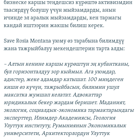
бизнеске каршы теңдешсиз күрөштө активизмдин
таасирдүү болушу үчүн мыйзамдарды, анын
ичинде эл аралык мыйзамдарды, кен тармагы
кандай иштээрин жакшы билиш керек.
Save Rosia Montana уюму өз тарабына билимдүү
жана тажрыйбалуу мекендештерин тарта алды:
– Алтын кенине каршы күрөштүн эң кубантканы,
бул горизонталдуу зор кыймыл. Ага уюмдар,
адистер, жеке адамдар катышат. 100 миңдеген
киши өз күчүн, тажрыйбасын, билимин ушул
максатка жумшап келатат. Адвокаттар
юридикалык бекер жардам беришет. Маданият,
экология, социалдык-экономика тармактарындагы
эксперттер, Илимдер Академиясы, Геология
Улуттук институту, Румыниянын Экономикалык
университети, Архитекторлордун Улуттук