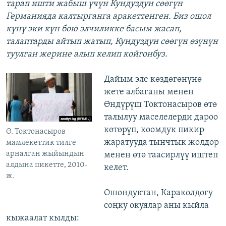
тарап ишти жабыш үчүн Кундуздун сөөгүн
Германияда калтырганга аракеттенген. Биз ошол
күнү эки күн бою элчиликке басым жасап,
талаптарды айтып жатып, Кундуздун сөөгүн өзүнүн
туулган жерине алып келип койгонбуз.
Дайым эле көздөгөнүнө
жете албаганы менен
Өндүрүш Токтонасыров өтө
талылуу маселелерди дароо
көтөрүп, коомдук пикир
Ө. Токтонасыров
жаратууда тынчтык жолдор
мамлекеттик тилге
арналган жыйындын
менен өтө таасирлүү иштеп
алдына пикетте, 2010-
келет.
ж.
Ошондуктан, Караколдогу
соңку окуялар аны кыйла
кыжаалат кылды: