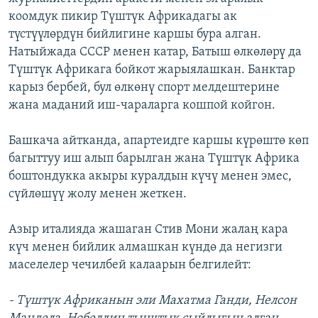
коомдук пикир Түштүк Африкадагы ак
түстүүлөрдүн бийлигине каршы бура алган.
Натыйжада СССР менен катар, Батыш өлкөлөрү да
Түштүк Африкага бойкот жарыялашкан. Банктар
карыз бербей, бул өлкөнү спорт мелдештерине
жана маданий иш-чараларга кошпой койгон.
Башкача айтканда, апартеидге каршы күрөштө көп
багыттуу иш алып барылган жана Түштүк Африка
боштондукка акыры куралдын күчү менен эмес,
сүйлөшүү жолу менен жеткен.
Азыр италияда жашаган Стив Мони жалаң кара
күч менен бийлик алмашкан күндө да негизги
маселелер чечилбей калаарын белгилейт:
- Түштүк Африканын эли Махатма Ганди, Нелсон