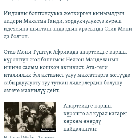
Индияны боштондукка жеткирген кыймылдын
лидери Махатма Ганди, зордукчулуксуз күрөш
идеясына шыктангандардын арасында Стив Мони
да болгон.
Стив Мони Түштүк Африкада апартеидге каршы
күрөштүн жол башчысы Нелсон Манделанын
ишине салым кошкон активист. Ата-теги
италиялык бул активист улуу максаттарга жетүүдө
сабырдуулукту туу туткан лидерлердин болушу
өзгөчө маанилүү дейт.
Апартеидге каршы
күрөштө ал курал катары
көркөм өнөрдү
пайдаланган: