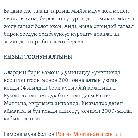
Бардык эле талаш-тартыш мыйзамдуу жол менен
чечилсе кана, бирок көп учурларда акыйкаттыктын
жолу татаал болот экен. Анда мына ошондой татаал
бирок зордук-зомбулуксуз күрөштү аркалаган
замандаштарыбызга сөз берсек.
КЫЗЫЛ ТООНУН АЛТЫНЫ
Алардын бири Рамона Думиницоу Румынияда
кесиптештери менен 300 тонна алтын уюган
кенди 14 жылдан бери ачтырбай келатышат.
Румыниянын түндүк батышындагы Рошия
Монтана, кыргызча айтканда, Кызыл тоо деген
аймактагы бул кенди иштетүү чечими 2000-жылы
кабыл алынган.
Рамона мүчө болгон
Рошия Монтананы сактап