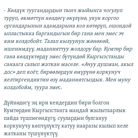
-
Көлдүк туугандардын тынч жыйынга чогулуп
туруп, өкмөттүн көлдөгү өкүлүнө, укук коргоо
органдарынын адамдарына кол көтөрүп, ошондой
ыпластыкка баргандыгын бир гана мен эмес эч
ким колдобойт. Талап кылуунун жөнөкөй,
ишенимдүү, маданияттуу жолдору бар. Кумтөр бир
гана көлдүктөрдү эмес бүтүндөй Кыргызстанды
санаага салып жаткан маселе. «Ачуу душман, акыл
дос» деп коёт, бирөөлөрдүн өмүрүнө коркунуч
келтиргендиктин өзү маданиятсыздык. Мен муну
колдобойм, туура эме
с.
Дүйнөдөгү эң ири кендердин бири болгон
Кумтөрдөн Кыргызстанга маңдай жылытаарлык
пайда түшпөгөндүгү, суулардын булгануу
коркунучу көпчүлүктү катуу нааразы кылып келе
жатканы түшүнүктүү.