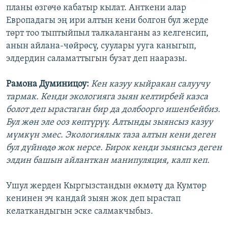
планы өзгөчө кабатыр кылат. Анткени алар
Европадагы эң ири алтын кени болгон бул жерде
төрт тоо тыптыйпыл талкаланганы аз келгенсип,
анын айлана-чөйрөсү, суулары ууга каныгып,
элдердин саламаттыгын бузат деп нааразы.
Рамона Думиницоу:
Кен казуу кыйракан салуучу
тармак. Кенди экологияга зыян келтирбей казса
болот деп ырастаган бир да долбоорго ишенбейбиз.
Бул жөн эле ооз көптүрүү. Алтынды зыянсыз казуу
мүмкүн эмес. Экологиялык таза алтын кени деген
бул дүйнөдө жок нерсе. Бирок кенди зыянсыз деген
элдин башын айланткан манипуляция, калп кеп.
Ушул жерден Кыргызстандын өкмөтү да Кумтөр
кенинен эч кандай зыян жок деп ырастап
келаткандыгын эске салмакчыбыз.