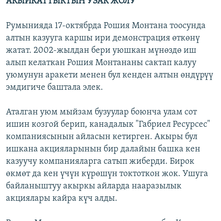
АКЫЙКАТТЫКТЫН УЗАК ЖОЛУ
Румынияда 17-октябрда Рошия Монтана тоосунда
алтын казууга каршы ири демонстрация өткөнү
жатат. 2002-жылдан бери уюшкан мүнөздө иш
алып келаткан Рошия Монтананы сактап калуу
уюмунун аракети менен бул кенден алтын өндүрүү
эмдигиче баштала элек.
Аталган уюм мыйзам бузуулар боюнча улам сот
ишин козгой берип, канадалык "Габриел Ресурсес"
компаниясынын айласын кетирген. Акыры бул
ишкана акцияларынын бир далайын башка кен
казуучу компанияларга сатып жиберди. Бирок
өкмөт да кен үчүн күрөшүн токтоткон жок. Ушуга
байланыштуу акыркы айларда нааразылык
акциялары кайра күч алды.