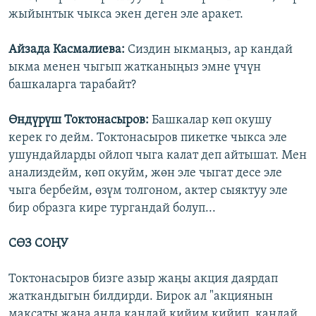
жыйынтык чыкса экен деген эле аракет.
Айзада Касмалиева:
Сиздин ыкмаңыз, ар кандай
ыкма менен чыгып жатканыңыз эмне үчүн
башкаларга тарабайт?
Өндүрүш Токтонасыров:
Башкалар көп окушу
керек го дейм. Токтонасыров пикетке чыкса эле
ушундайларды ойлоп чыга калат деп айтышат. Мен
анализдейм, көп окуйм, жөн эле чыгат десе эле
чыга бербейм, өзүм толгоном, актер сыяктуу эле
бир образга кире тургандай болуп...
СӨЗ СОҢУ
Токтонасыров бизге азыр жаңы акция даярдап
жаткандыгын билдирди. Бирок ал "акциянын
максаты жана анда кандай кийим кийип, кандай