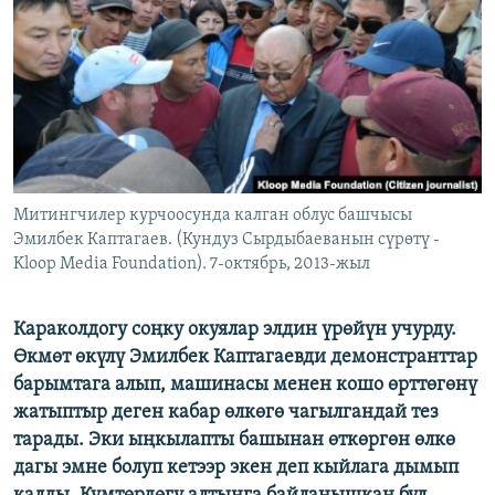
ОНЛАЙН ШЕРИНЕ
ЭЖЕ-СИҢДИЛЕР
АЗАТТЫК+
ЫҢГАЙСЫЗ СУРООЛОР
ЭЕ/АРнун бардык сайттары
Митингчилер курчоосунда калган облус башчысы
Эмилбек Каптагаев. (Кундуз Сырдыбаеванын сүрөтү -
Kloop Media Foundation). 7-октябрь, 2013-жыл
Караколдогу соңку окуялар элдин үрөйүн учурду.
Өкмөт өкүлү Эмилбек Каптагаевди демонстранттар
барымтага алып, машинасы менен кошо өрттөгөнү
жатыптыр деген кабар өлкөгө чагылгандай тез
тарады. Эки ыңкылапты башынан өткөргөн өлкө
дагы эмне болуп кетээр экен деп кыйлага дымып