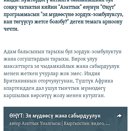
калды. Кумтөрдөгү алтынга байланышкан бул
соңку чатактан кийин "Азаттык" өзүнүн "Өңүт"
программасын "эл мүдөөсүнө зордук-зомбулуксуз,
кан төгүүсүз жетсе болобу?" деген темага арноону
чечти.
Адам баласынын тарыхы бул зордук-зомбулуктун
жана согуштардын тарыхы. Бирок улуу
максаттарга эл чыдамкайлык жана сабырдуулук
менен жеткен учурлар жок эмес. Индия
Британиянын оторчулугунан, Түштүк Африка
апартеидден дал ушул тынчтык мүнөздөгү
каршылык көрсөтүү жолу менен кутулган.
ӨҢҮТ: Эл мүдөөсү жана сабырдуулук
автор
Азаттык Үналгысы | Кыргызстан: видео, фото, кабарлар
No media source currently available