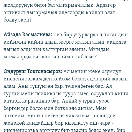
жолдорунун бири бул чыгармачылык. Ардагер
активист чыгармачыл идеяларды кайдан алат
болду экен?
Айзада Касмалиева:
Сиз бир учурларда шайтандын
кийимин кийип алып, жерге жатып алып, акцияга
чыгып элди таң калтырган элеңиз. Мындай
ыкмаларды сиз кантип ойлоп табасыз?
Өндүрүш Токтонасыров:
Ал менин жеке өзүмдүн
инсценировкам деп койсом болот, сценарий жазып
алам. Аны түшүнгөн бар, түшүнбөгөн бар. Ал
тургай мени психикасы туура эмес, оорукчан киши
катары карагандар бар. Андай учурда суроо
бергендер болсо мен бетке эле айтам. Мен
антпейм, менин негизги максатым - ошондой
жөнөкөй кандайдыр бир кызыктуу иш-чара -
инсценировка аркылуу бир таасир болсо экен, бир