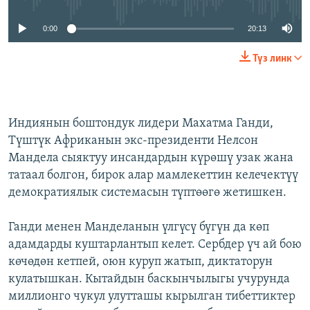
0:00
20:13
Түз линк
Индиянын боштондук лидери Махатма Ганди,
Түштүк Африканын экс-президенти Нелсон
Мандела сыяктуу инсандардын күрөшү узак жана
татаал болгон, бирок алар мамлекеттин келечектүү
демократиялык системасын түптөөгө жетишкен.
Ганди менен Манделанын үлгүсү бүгүн да көп
адамдарды куштарлантып келет. Сербдер үч ай бою
көчөдөн кетпей, оюн куруп жатып, диктаторун
кулатышкан. Кытайдын баскынчылыгы учурунда
миллионго чукул улутташы кырылган тибеттиктер