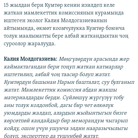
15 жылдан бери Кумтөр кенин изилдеп келе
жаткан мамлекеттик комиссиянын курамында
иштеген эколог Калия Молдогазиеванын
айтымында, өкмөт коомчулукка Кумтөр боюнча
толук маалыматты бере албай жаткандыктан чоң
суроолор жаралууда.
Калия Молдогазиева:
Мөңгүлөрдүн арасында жер
каймактагандан бери тоңуп жаткан катмарлар
иштетилип, аябай чоң таасир болуп жатат.
Кумтөрдүн башынан Нарын башталат, суу булганып
жатат. Мамлекеттик комиссия абдан жакшы
материалдарды берди. Сүйлөшүү жүргүзүү тобу
аны толук колдонбой, дагы бир чет өлкөлүк
уюмдарды жалдап, алардын жыйынтыгын бизге
көрсөтпөй кандайдыр бир меморандум чыгарып
койду, ошон үчүн ушунча элдин нааразычылыгы
болуп, эксперттер да түшүнбөй жатат.