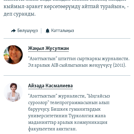
кыймыл-аракет көрсөтөөрүмдү айтпай турайын», -
деп суранды.
Бөлүшүңүз
Катталыңыз
Жаңыл Жусупжан
"Азаттыктын" штаттан сырткаркы журналисти.
Эл аралык AIB сыйлыгынын жеңүүчүсү (2011).
Айзада Касмалиева
"Азаттыктын" журналисти, "Ыңгайсыз
суроолор" телепрограммасынын алып
баруучусу. Бишкек гуманитардык
университетинин Түркология жана
маданияттар аралык коммуникация
факультетин аяктаган.