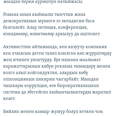
жылдан берки күрөштүн натыйжасы.
Романа анын кыймылы тынчтык жана
демократиялык мүнөзгө ээ экендигин баса
белгилейт. Алар петиция, конференция,
изилдөөлөр, иликтөөлөр аркылуу да иштешет.
Активисттин айтымында, кен казуучу компания
кен ачылсын деген талап коюлган көп жүрүштөрдү
жең ичинен уюштурду. Бул ишкана маалымат
каражаттарынын көбүн реклама төлөмдөрү менен
колго алып койгондуктан, алардын көбү
оппозициянын пикирин чыгарбайт. Мындан
тышкары коррупция, өтө бюрократиялашкан
система да эбегейсиз кыйынчылыктарды жаратып
келет.
Бийлик менен камыр-жумур болуп кеткен чоң