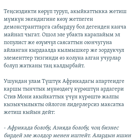
Теңсиздикти көрүп туруп, акыйкаттыкка жетиш
мүмкүн экендигине көзү жетпеген
демонстранттарга сабырдуу бол дегенден канча
майнап чыгат. Ошол эле убакта карапайым эл
популист же өзүмчүл саясаттын оюнчугуна
айланган кырдаалда кылмышкер же зордукчул
элементтер тизгинди өз колуна алган учурлар
болуп жатканы таң калдырбайт.
Ушундан улам Түштүк Африкадагы апартеидге
каршы тынчтык мүнөздөгү күрөштүн ардагери
Стив Мони акыйкаттык үчүн күрөштө жалпы
кызыкчылыкты ойлогон лидерлерсиз максатка
жетиш кыйын дейт:
-
Африкада болобу, Азияда болобу, чоң бизнес
бирдей эле жолдор менен иштейт. Алардын ишин