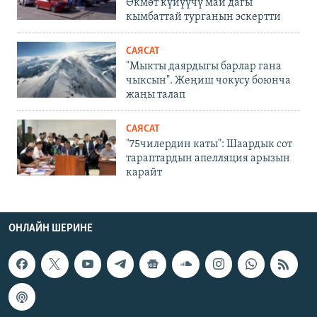
Өкмөт күйүүчү май дагы
кымбаттай турганын эскертти
САЯСАТ
"Мыкты даярдыгы барлар гана
чыксын". Жеңиш чокусу боюнча
жаңы талап
САЯСАТ
"75чилердин каты": Шаардык сот
тараптардын апелляция арызын
карайт
ОНЛАЙН ШЕРИНЕ