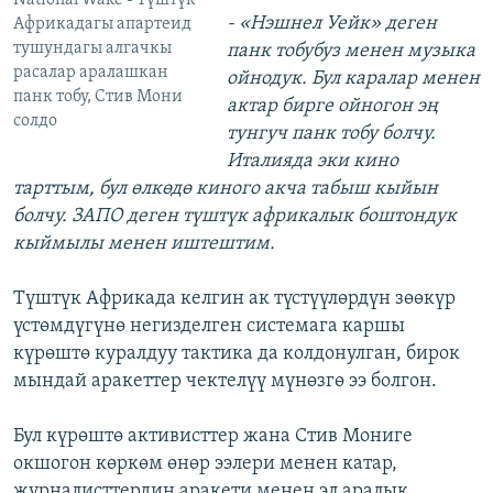
National Wake - Түштүк
- «Нэшнел Уейк» деген
Африкадагы апартеид
тушундагы алгачкы
панк тобубуз менен музыка
расалар аралашкан
ойнодук. Бул каралар менен
панк тобу, Стив Мони
актар бирге ойногон эң
солдо
тунгуч панк тобу болчу.
Италияда эки кино
тарттым, бул өлкөдө киного акча табыш кыйын
болчу. ЗАПО деген түштүк африкалык боштондук
кыймылы менен иштештим.
Түштүк Африкада келгин ак түстүүлөрдүн зөөкүр
үстөмдүгүнө негизделген системага каршы
күрөштө куралдуу тактика да колдонулган, бирок
мындай аракеттер чектелүү мүнөзгө ээ болгон.
Бул күрөштө активисттер жана Стив Мониге
окшогон көркөм өнөр ээлери менен катар,
журналисттердин аракети менен эл аралык