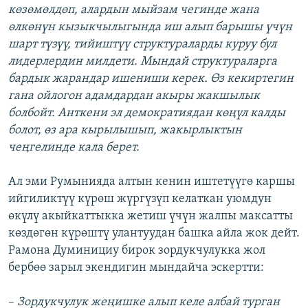
көзөмөлдөп, алардын мыйзам чегинде жана
өлкөнүн кызыкчылыгында иш алып барышы үчүн
шарт түзүү, тийиштүү структураларды куруу бул
лидерлердин милдети. Мындай структураларга
бардык жарандар ишениши керек. Өз кекиртегин
гана ойлогон адамдардан акыры жакшылык
болбойт. Анткени эл демократиядан көңүл калды
болот, өз ара кырылышып, жакырлыктын
чеңгелинде кала берет.
Ал эми Румынияда алтын кенин иштетүүгө каршы
ийгиликтүү күрөш жүргүзүп келаткан уюмдун
өкүлү акыйкаттыкка жетиш үчүн жалпы максатты
көздөгөн күрөштү улантуудан башка айла жок дейт.
Рамона Думинициу бирок зордукчулукка жол
бербөө зарыл экендигин мындайча эскертти:
–
Зордукчулук жеңишке алып келе албай турган