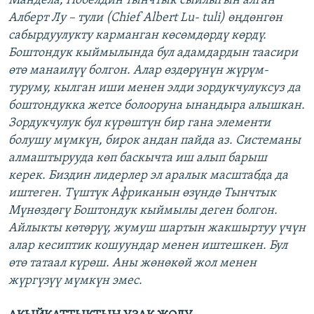
Мандела, Нобелдин тынчтык сыйлыгын алган
Алберт Лу – тули (Chief Albert Lu- tuli) өңдөнгөн
сабырдуулукту карманган көсөмдөрдү көрдү.
Боштондук кыймылында бул адамдардын таасири
өтө манаилүү болгон. Алар өздөрүнүн жүрүм-
туруму, кылган иши менен элди зордукчулуксуз да
боштондукка жетсе болооруна ынандыра алышкан.
Зордукчулук бул күрөштүн бир гана элементи
болушу мүмкүн, бирок андан пайда аз. Системаны
алмаштырууда көп баскычта иш алып барыш
керек. Биздин лидерлер эл аралык масштабда да
иштеген. Түштүк Африканын өзүндө Тынчтык
Мүнөздөгү Боштондук кыймылы деген болгон.
Айлыкты көтөрүү, жумуш шартын жакшыртуу үчүн
алар кесиптик кошуундар менен иштешкен. Бул
өтө татаал күрөш. Аны жөнөкөй жол менен
жүргүзүү мүмкүн эмес.