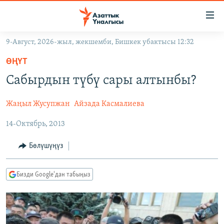
Линктер
Мазмунга
өтүңүз
9-Август, 2026-жыл, жекшемби, Бишкек убактысы 12:32
Навигацияга
ЖАҢЫЛЫКТАР
өтүңүз
ӨҢҮТ
КЫРГЫЗСТАН
Издөөгө
Сабырдын түбү сары алтынбы?
салыңыз
ДҮЙНӨ
КЫРГЫЗСТАН
Жаңыл Жусупжан
Айзада Касмалиева
УКРАИНА
САЯСАТ
ДҮЙНӨ
14-Октябрь, 2013
АТАЙЫН ИЛИКТӨӨ
ЭКОНОМИКА
БОРБОР АЗИЯ
ТВ ПРОГРАММАЛАР
МАДАНИЯТ
Бөлүшүңүз
ПОДКАСТ
БҮГҮН АЗАТТЫКТА
Бизди Google'дан табыңыз
ӨЗГӨЧӨ ПИКИР
ЭКСПЕРТТЕР ТАЛДАЙТ
БИЗ ЖАНА ДҮЙНӨ
Русский
ДАНИСТЕ