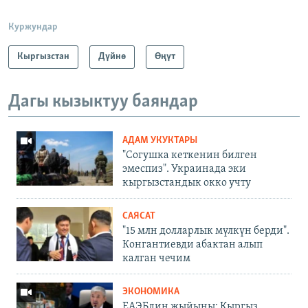
Куржундар
Кыргызстан
Дүйнө
Өңүт
Дагы кызыктуу баяндар
АДАМ УКУКТАРЫ
"Согушка кеткенин билген
эмеспиз". Украинада эки
кыргызстандык окко учту
САЯСАТ
"15 млн долларлык мүлкүн берди".
Конгантиевди абактан алып
калган чечим
ЭКОНОМИКА
ЕАЭБдин жыйыны: Кыргыз