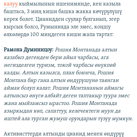
калуу
кыймылынын ишениминде, кен казыла
баштаса, 3 миң киши башка жакка көчүрүлүшү
керек болот. Цианидден суулар булганып, эгер
кырсык болсо, Румынияда эле эмес, коңшу
өлкөлөрдө 100 миңдеген киши жапа тартат:
Рамона Думиницоу:
Рошия Монтанада алтын
казабыз дегенден бери айыл чарбасы, ага
негизделген туризм, токой чарбасы өнүкпөй
калды. Алтын казылса, план боюнча, Рошия
Монтана бир гана алтын өндүрүшүнө таянган
аймак болуп калат. Рошия Монтананын аймагы
алтынсыз өнүгө албайт деген таптакыр туура эмес
жана мыйзамсыз ырастоо. Рошия Монтанада
азыркыдан көп, сапаттуу, келечектеги муун да
иштей ала турган жумуш орундарын түзүү мүмкүн.
Активисттерди алтынды цианид менен өндүрүү