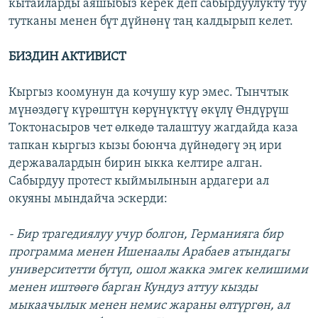
кытайларды аяшыбыз керек деп сабырдуулукту туу
тутканы менен бүт дүйнөнү таң калдырып келет.
БИЗДИН АКТИВИСТ
Кыргыз коомунун да кочушу кур эмес. Тынчтык
мүнөздөгү күрөштүн көрүнүктүү өкүлү Өндүрүш
Токтонасыров чет өлкөдө талаштуу жагдайда каза
тапкан кыргыз кызы боюнча дүйнөдөгү эң ири
державалардын бирин ыкка келтире алган.
Сабырдуу протест кыймылынын ардагери ал
окуяны мындайча эскерди:
- Бир трагедиялуу учур болгон, Германияга бир
программа менен Ишенаалы Арабаев атындагы
университетти бүтүп, ошол жакка эмгек келишими
менен иштөөгө барган Кундуз аттуу кызды
мыкаачылык менен немис жараны өлтүргөн, ал