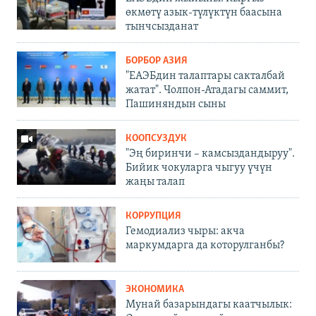
өкмөтү азык-түлүктүн баасына
тынчсызданат
БОРБОР АЗИЯ
"ЕАЭБдин талаптары сакталбай
жатат". Чолпон-Атадагы саммит,
Пашиняндын сыны
КООПСУЗДУК
"Эң биринчи – камсыздандыруу".
Бийик чокуларга чыгуу үчүн
жаңы талап
КОРРУПЦИЯ
Гемодиализ чыры: акча
маркумдарга да которулганбы?
ЭКОНОМИКА
Мунай базарындагы каатчылык: