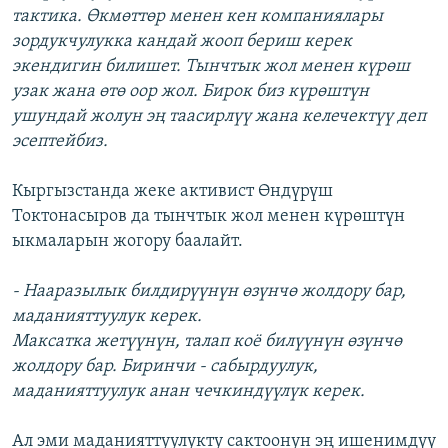
тактика. Өкмөттөр менен кен компаниялары
зордукчулукка кандай жооп бериш керек
экендигин билишет. Тынчтык жол менен күрөш
узак жана өтө оор жол. Бирок биз күрөштүн
ушундай жолун эң таасирлүү жана келечектүү деп
эсептейбиз.
Кыргызстанда жеке активист Өндүрүш
Токтонасыров да тынчтык жол менен күрөштүн
ыкмаларын жогору баалайт.
- Нааразылык билдирүүнүн өзүнчө жолдору бар,
маданияттуулук керек.
Максатка жетүүнүн, талап коё билүүнүн өзүнчө
жолдору бар. Биринчи - сабырдуулук,
маданияттуулук анан чечкиндүүлүк керек.
Ал эми маданияттуулукту сактоонун эң ишенимдүү