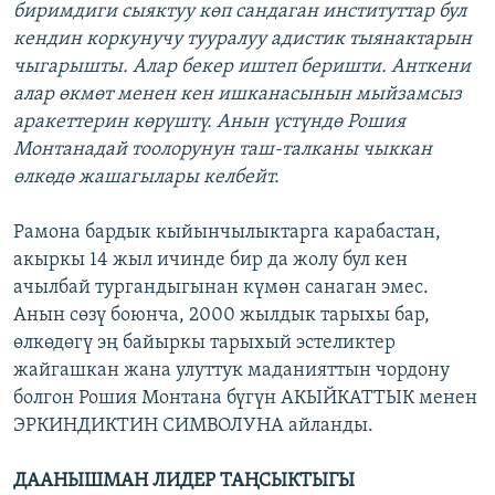
биримдиги сыяктуу көп сандаган институттар бул
кендин коркунучу тууралуу адистик тыянактарын
чыгарышты. Алар бекер иштеп беришти. Анткени
алар өкмөт менен кен ишканасынын мыйзамсыз
аракеттерин көрүштү. Анын үстүндө Рошия
Монтанадай тоолорунун таш-талканы чыккан
өлкөдө жашагылары келбейт.
Рамона бардык кыйынчылыктарга карабастан,
акыркы 14 жыл ичинде бир да жолу бул кен
ачылбай тургандыгынан күмөн санаган эмес.
Анын сөзү боюнча, 2000 жылдык тарыхы бар,
өлкөдөгү эң байыркы тарыхый эстеликтер
жайгашкан жана улуттук маданияттын чордону
болгон Рошия Монтана бүгүн АКЫЙКАТТЫК менен
ЭРКИНДИКТИН СИМВОЛУНА айланды.
ДААНЫШМАН ЛИДЕР ТАҢСЫКТЫГЫ