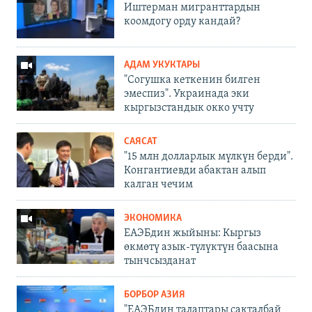
Иштерман мигранттардын
коомдогу орду кандай?
АДАМ УКУКТАРЫ
"Согушка кеткенин билген
эмеспиз". Украинада эки
кыргызстандык окко учту
САЯСАТ
"15 млн долларлык мүлкүн берди".
Конгантиевди абактан алып
калган чечим
ЭКОНОМИКА
ЕАЭБдин жыйыны: Кыргыз
өкмөтү азык-түлүктүн баасына
тынчсызданат
БОРБОР АЗИЯ
"ЕАЭБдин талаптары сакталбай