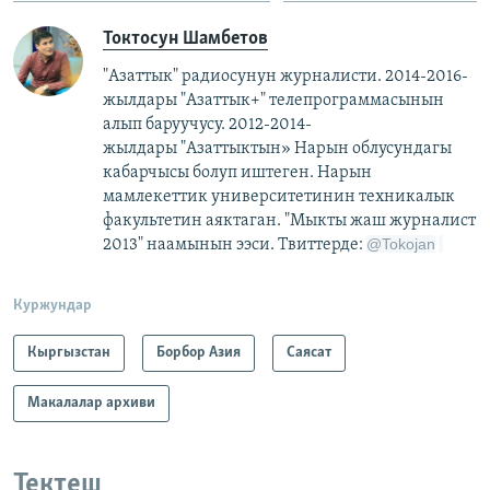
Токтосун Шамбетов
"Азаттык" радиосунун журналисти. 2014-2016-
жылдары "Азаттык+" телепрограммасынын
алып баруучусу. 2012-2014-
жылдары "Азаттыктын» Нарын облусундагы
кабарчысы болуп иштеген. Нарын
мамлекеттик университетинин техникалык
факультетин аяктаган. "Мыкты жаш журналист
@
Tokojan
2013" наамынын ээси. Твиттерде:
Куржундар
Кыргызстан
Борбор Азия
Саясат
Макалалар архиви
Тектеш