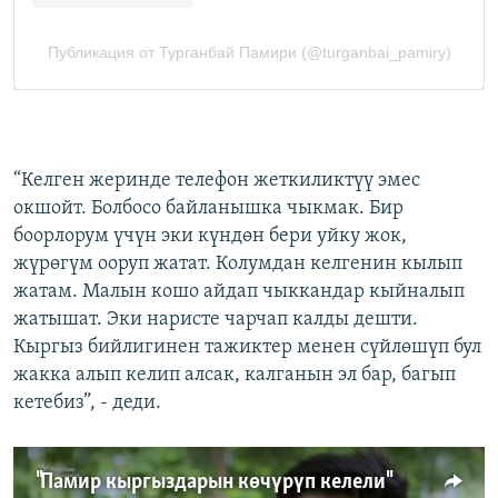
“Келген жеринде телефон жеткиликтүү эмес
окшойт. Болбосо байланышка чыкмак. Бир
боорлорум үчүн эки күндөн бери уйку жок,
жүрөгүм ооруп жатат. Колумдан келгенин кылып
жатам. Малын кошо айдап чыккандар кыйналып
жатышат. Эки наристе чарчап калды дешти.
Кыргыз бийлигинен тажиктер менен сүйлөшүп бул
жакка алып келип алсак, калганын эл бар, багып
кетебиз”, - деди.
"Памир кыргыздарын көчүрүп келели"