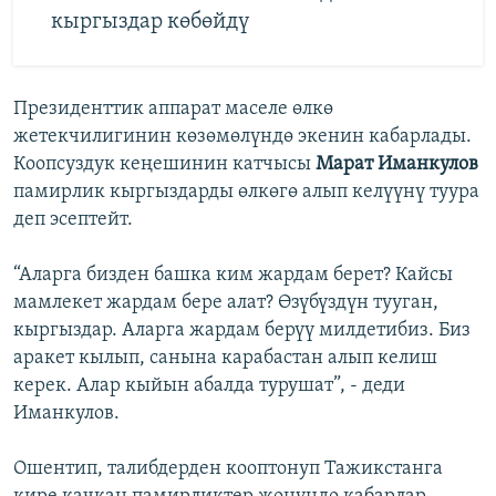
кыргыздар көбөйдү
Президенттик аппарат маселе өлкө
жетекчилигинин көзөмөлүндө экенин кабарлады.
Коопсуздук кеңешинин катчысы
Марат Иманкулов
памирлик кыргыздарды өлкөгө алып келүүнү туура
деп эсептейт.
“Аларга бизден башка ким жардам берет? Кайсы
мамлекет жардам бере алат? Өзүбүздүн тууган,
кыргыздар. Аларга жардам берүү милдетибиз. Биз
аракет кылып, санына карабастан алып келиш
керек. Алар кыйын абалда турушат”, - деди
Иманкулов.
Ошентип, талибдерден кооптонуп Тажикстанга