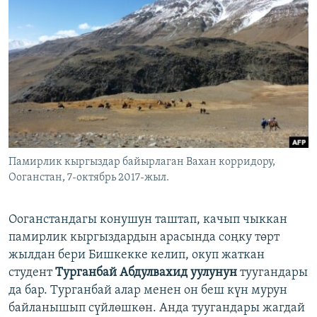
ОНЛАЙН ШЕРИНЕ
ЭЖЕ-СИҢДИЛЕР
АЗАТТЫК+
ЫҢГАЙСЫЗ СУРООЛОР
ЭЕ/АРнун бардык сайттары
Памирлик кыргыздар байырлаган Вахан корридору,
Ооганстан, 7-октябрь 2017-жыл.
Ооганстандагы конушун таштап, качып чыккан
памирлик кыргыздардын арасында соңку төрт
жылдан бери Бишкекке келип, окуп жаткан
студент
Турганбай Абдулвахид уулунун
туугандары
да бар. Турганбай алар менен он беш күн мурун
байланышып сүйлөшкөн. Анда туугандары жагдай