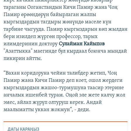
кире качкан памирликтер жөнүндө кабарлар
тараганы Ооганстандын Кичи Памир жана Чоң
Памир өрөөндөрүн байырлаган жалпы
кыргыздардын тагдыры жөнүндө маселе күн
тарбине чыгууда. Памир кыргыздарын көп жылдан
бери изилдеп жүргөн профессор, тарых
илимдеринин доктору
Сулайман Кайыпов
"Азаттыкка" маегинде бул кырдаал боюнча мындай
пикирин айтты.
“Вахан коридоруна чейин талибдер жетип, Чоң
Памир жана Кичи Памир деп коет, ошол жердеги
кыргыздардын жашоо-турмушуна таасир этерине
анчалык ишенбей турам. Оңой эле жете калчу жол
эмес, айлап жүрүп олтуруш керек. Андай
маалыматты уккан жокмун”, - деди.
ДАГЫ КАРАҢЫЗ