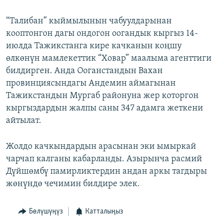
“Талибан” кыймылынын чабуулдарынан
кооптонгон дагы ондогон оогандык кыргыз 14-
июлда Тажикстанга кире качканын коңшу
өлкөнүн мамлекеттик “Ховар” маалыма агенттиги
билдирген. Анда Ооганстандын Вахан
провинциясындагы Андемин аймагынан
Тажикстандын Мургаб районуна жер которгон
кыргыздардын жалпы саны 347 адамга жеткени
айтылат.
Жолдо качкындардын арасынан эки ымыркай
чарчап калганы кабарланды. Азырынча расмий
Дүйшөмбү памирликтердин андан аркы тагдыры
жөнүндө чечимин билдире элек.
Бөлүшүңүз
Катталыңыз