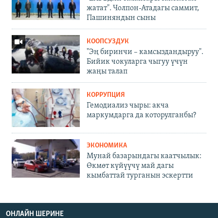
жатат". Чолпон-Атадагы саммит,
Пашиняндын сыны
КООПСУЗДУК
"Эң биринчи – камсыздандыруу".
Бийик чокуларга чыгуу үчүн
жаңы талап
КОРРУПЦИЯ
Гемодиализ чыры: акча
маркумдарга да которулганбы?
ЭКОНОМИКА
Мунай базарындагы каатчылык:
Өкмөт күйүүчү май дагы
кымбаттай турганын эскертти
ОНЛАЙН ШЕРИНЕ