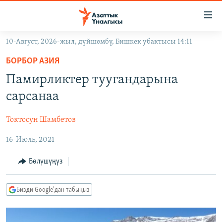
Линктер
Мазмунга
өтүңүз
10-Август, 2026-жыл, дүйшөмбү, Бишкек убактысы 14:11
Навигацияга
ЖАҢЫЛЫКТАР
өтүңүз
БОРБОР АЗИЯ
КЫРГЫЗСТАН
Издөөгө
Памирликтер туугандарына
салыңыз
ДҮЙНӨ
КЫРГЫЗСТАН
сарсанаа
УКРАИНА
САЯСАТ
ДҮЙНӨ
Токтосун Шамбетов
АТАЙЫН ИЛИКТӨӨ
ЭКОНОМИКА
БОРБОР АЗИЯ
16-Июль, 2021
ТВ ПРОГРАММАЛАР
МАДАНИЯТ
ПОДКАСТ
БҮГҮН АЗАТТЫКТА
Бөлүшүңүз
ӨЗГӨЧӨ ПИКИР
ЭКСПЕРТТЕР ТАЛДАЙТ
Бизди Google'дан табыңыз
БИЗ ЖАНА ДҮЙНӨ
Русский
ДАНИСТЕ