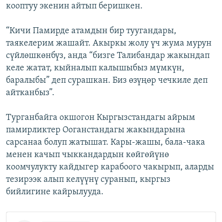
кооптуу экенин айтып беришкен.
“Кичи Памирде атамдын бир туугандары,
таякелерим жашайт. Акыркы жолу үч жума мурун
сүйлөшкөнбүз, анда “бизге Талибандар жакындап
келе жатат, кыйналып калышыбыз мүмкүн,
баралыбы” деп сурашкан. Биз өзүңөр чечкиле деп
айтканбыз”.
Турганбайга окшогон Кыргызстандагы айрым
памирликтер Ооганстандагы жакындарына
сарсанаа болуп жатышат. Кары-жашы, бала-чака
менен качып чыккандардын көйгөйүнө
коомчулукту кайдыгер карабоого чакырып, аларды
тезирээк алып келүүнү суранып, кыргыз
бийлигине кайрылууда.