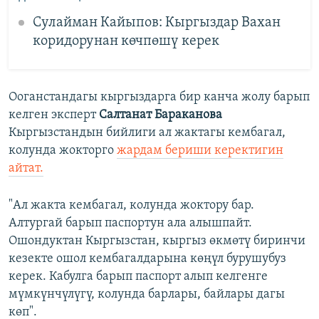
Сулайман Кайыпов: Кыргыздар Вахан
коридорунан көчпөшү керек
Ооганстандагы кыргыздарга бир канча жолу барып
келген эксперт
Салтанат Бараканова
Кыргызстандын бийлиги ал жактагы кембагал,
колунда жокторго
жардам бериши керектигин
айтат.
"Ал жакта кембагал, колунда жоктору бар.
Алтургай барып паспортун ала алышпайт.
Ошондуктан Кыргызстан, кыргыз өкмөтү биринчи
кезекте ошол кембагалдарына көңүл бурушубуз
керек. Кабулга барып паспорт алып келгенге
мүмкүнчүлүгү, колунда барлары, байлары дагы
көп".