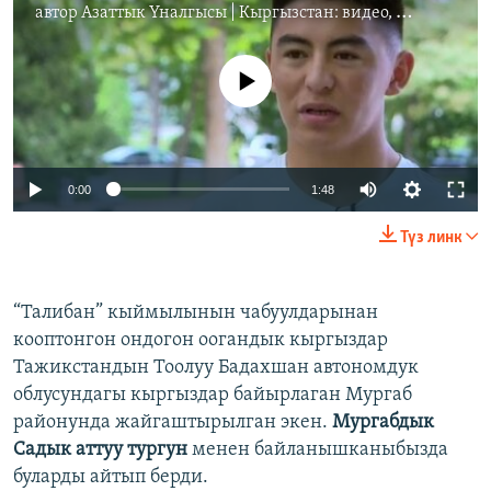
автор
Азаттык Үналгысы | Кыргызстан: видео, фото, кабарлар
No media source currently available
Auto
0:00
1:48
240p
Түз линк
360p
Auto
240p
360p
480p
480p
“Талибан” кыймылынын чабуулдарынан
кооптонгон ондогон оогандык кыргыздар
720p
720p
1080p
Тажикстандын Тоолуу Бадахшан автономдук
1080p
облусундагы кыргыздар байырлаган Мургаб
районунда жайгаштырылган экен.
Мургабдык
Садык аттуу тургун
менен байланышканыбызда
буларды айтып берди.