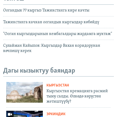
Оогандык 77 кыргыз Тажикстанга кире качты
Тажикстанга качкан оогандык кыргыздар көбөйдү
"Ооган кыргыздарынын кембагалдары жардамга муктаж"
Сулайман Кайыпов: Кыргыздар Вахан коридорунан
көчпөшү керек
Дагы кызыктуу баяндар
КЫРГЫЗСТАН
Кыргызстан кремацияга расмий
тыюу салды. Өлкөдө көрүстөн
жетиштүүбү?
ЭРКИНДИК