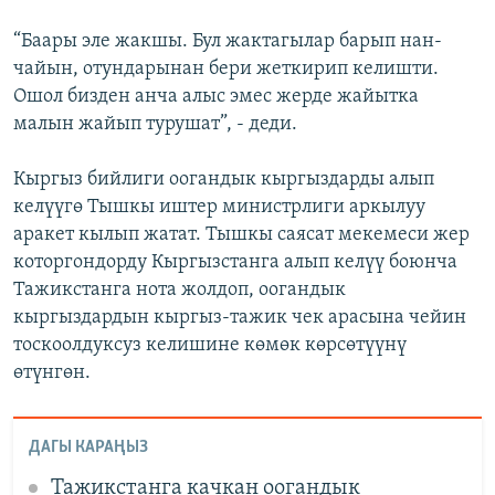
“Баары эле жакшы. Бул жактагылар барып нан-
чайын, отундарынан бери жеткирип келишти.
Ошол бизден анча алыс эмес жерде жайытка
малын жайып турушат”, - деди.
Кыргыз бийлиги оогандык кыргыздарды алып
келүүгө Тышкы иштер министрлиги аркылуу
аракет кылып жатат. Тышкы саясат мекемеси жер
которгондорду Кыргызстанга алып келүү боюнча
Тажикстанга нота жолдоп, оогандык
кыргыздардын кыргыз-тажик чек арасына чейин
тоскоолдуксуз келишине көмөк көрсөтүүнү
өтүнгөн.
ДАГЫ КАРАҢЫЗ
Тажикстанга качкан оогандык