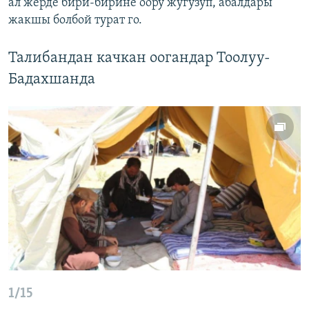
ал жерде бири-бирине оору жугузуп, абалдары
жакшы болбой турат го.
Талибандан качкан оогандар Тоолуу-
Бадахшанда
1/15