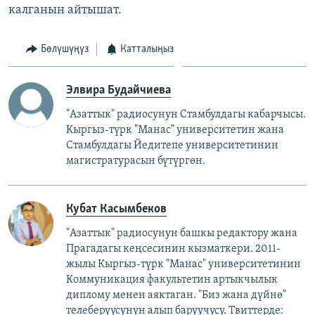
калганын айтышат.
Бөлүшүңүз
Катталыңыз
Элвира Будайчиева
"Азаттык" радиосунун Стамбулдагы кабарчысы.
Кыргыз-түрк "Манас" университетин жана
Стамбулдагы Йедитепе университетинин
магистратурасын бүтүргөн.
Кубат Касымбеков
"Азаттык" радиосунун башкы редактору жана
Прагадагы кеңсесинин кызматкери. 2011-
жылы Кыргыз-түрк "Манас" университетинин
Коммуникация факультетин артыкчылык
диплому менен аяктаган. "Биз жана дүйнө"
телеберүүсүнүн алып баруучусу. Твиттерде: