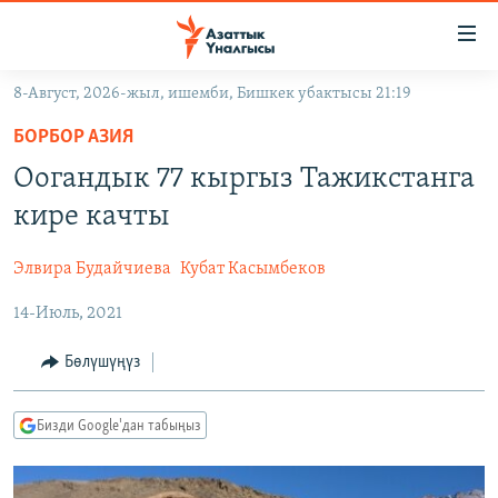
Линктер
Мазмунга
өтүңүз
8-Август, 2026-жыл, ишемби, Бишкек убактысы 21:19
Навигацияга
ЖАҢЫЛЫКТАР
өтүңүз
БОРБОР АЗИЯ
КЫРГЫЗСТАН
Издөөгө
Оогандык 77 кыргыз Тажикстанга
салыңыз
ДҮЙНӨ
КЫРГЫЗСТАН
кире качты
УКРАИНА
САЯСАТ
ДҮЙНӨ
Элвира Будайчиева
Кубат Касымбеков
АТАЙЫН ИЛИКТӨӨ
ЭКОНОМИКА
БОРБОР АЗИЯ
14-Июль, 2021
ТВ ПРОГРАММАЛАР
МАДАНИЯТ
ПОДКАСТ
БҮГҮН АЗАТТЫКТА
Бөлүшүңүз
ӨЗГӨЧӨ ПИКИР
ЭКСПЕРТТЕР ТАЛДАЙТ
Бизди Google'дан табыңыз
БИЗ ЖАНА ДҮЙНӨ
Русский
ДАНИСТЕ