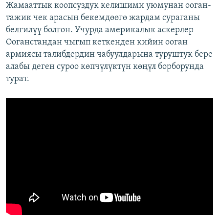
Жамааттык коопсуздук келишими уюмунан ооган-
тажик чек арасын бекемдөөгө жардам сураганы
белгилүү болгон. Учурда америкалык аскерлер
Ооганстандан чыгып кеткенден кийин ооган
армиясы талибдердин чабуулдарына туруштук бере
алабы деген суроо көпчүлүктүн көңүл борборунда
турат.