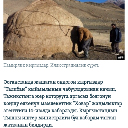
ОНЛАЙН ШЕРИНЕ
ЭЖЕ-СИҢДИЛЕР
АЗАТТЫК+
ЫҢГАЙСЫЗ СУРООЛОР
ЭЕ/АРнун бардык сайттары
Памирлик кыргыздар. Иллюстрациялык сүрөт.
Ооганстанда жашаган ондогон кыргыздар
“Талибан” кыймылынын чабуулдарынан качып,
Тажикстанга жер которууга аргасыз болгонун
коңшу өлкөнүн мамлекеттик “Ховар” жаңылыктар
агенттиги 14-июлда кабарлады. Кыргызстандын
Тышкы иштер министрлиги бул кабарды тактап
жатканын билдирди.