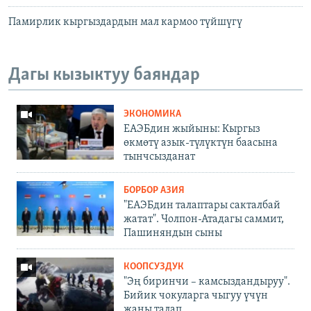
Памирлик кыргыздардын мал кармоо түйшүгү
Дагы кызыктуу баяндар
ЭКОНОМИКА
ЕАЭБдин жыйыны: Кыргыз
өкмөтү азык-түлүктүн баасына
тынчсызданат
БОРБОР АЗИЯ
"ЕАЭБдин талаптары сакталбай
жатат". Чолпон-Атадагы саммит,
Пашиняндын сыны
КООПСУЗДУК
"Эң биринчи – камсыздандыруу".
Бийик чокуларга чыгуу үчүн
жаңы талап