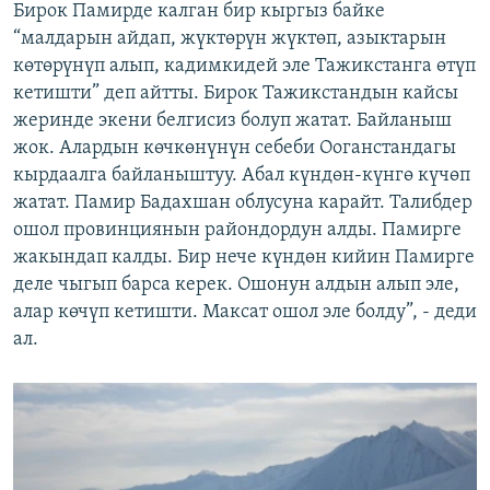
Бирок Памирде калган бир кыргыз байке
“малдарын айдап, жүктөрүн жүктөп, азыктарын
көтөрүнүп алып, кадимкидей эле Тажикстанга өтүп
кетишти” деп айтты. Бирок Тажикстандын кайсы
жеринде экени белгисиз болуп жатат. Байланыш
жок. Алардын көчкөнүнүн себеби Ооганстандагы
кырдаалга байланыштуу. Абал күндөн-күнгө күчөп
жатат. Памир Бадахшан облусуна карайт. Талибдер
ошол провинциянын райондордун алды. Памирге
жакындап калды. Бир нече күндөн кийин Памирге
деле чыгып барса керек. Ошонун алдын алып эле,
алар көчүп кетишти. Максат ошол эле болду”, - деди
ал.