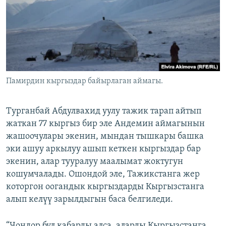
Памирдин кыргыздар байырлаган аймагы.
Турганбай Абдулвахид уулу тажик тарап айтып
жаткан 77 кыргыз бир эле Андемин аймагынын
жашоочулары экенин, мындан тышкары башка
эки ашуу аркылуу ашып кеткен кыргыздар бар
экенин, алар тууралуу маалымат жоктугун
кошумчалады. Ошондой эле, Тажикстанга жер
которгон оогандык кыргыздарды Кыргызстанга
алып келүү зарылдыгын баса белгиледи.
“Чоңдор бул кабарды алса, аларды Кыргызстанга