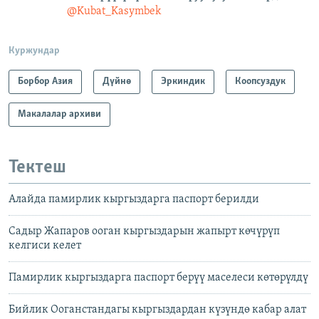
@Kubat_Kasymbek
Куржундар
Борбор Азия
Дүйнө
Эркиндик
Коопсуздук
Макалалар архиви
Тектеш
Алайда памирлик кыргыздарга паспорт берилди
Садыр Жапаров ооган кыргыздарын жапырт көчүрүп
келгиси келет
Памирлик кыргыздарга паспорт берүү маселеси көтөрүлдү
Бийлик Ооганстандагы кыргыздардан күзүндө кабар алат