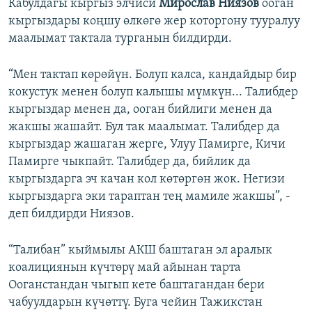
Кабулдагы кыргыз элчиси
Мирослав Ниязов
ооган
кыргыздары коңшу өлкөгө жер которгону тууралуу
маалымат тактала турганын билдирди.
“Мен тактап көрөйүн. Болуп калса, кандайдыр бир
кокустук менен болуп калышы мүмкүн... Талибдер
кыргыздар менен да, ооган бийлиги менен да
жакшы жашайт. Бул так маалымат. Талибдер да
кыргыздар жашаган жерге, Улуу Памирге, Кичи
Памирге чыкпайт. Талибдер да, бийлик да
кыргыздарга эч качан кол көтөргөн жок. Негизи
кыргыздарга эки тараптан тең мамиле жакшы”, -
деп билдирди Ниязов.
“Талибан” кыймылы АКШ баштаган эл аралык
коалициянын күчтөрү май айынан тарта
Ооганстандан чыгып кете баштагандан бери
чабуулдарын күчөттү. Буга чейин Тажикстан