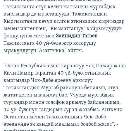
Тажикстанга өтүп келип жатканын мургабдык
кыргыздар да ырасташууда. Тажикстандан
Кыргызстанга көчүп келген этникалык кыргыздар
менен иштешкен, “Кызматташуу” кайрымдуулук
фондунун жетекчиси
Зайнидин Тагаев
Тажикстанга 40 үй-бүлө жер которушу
мүмкүндүгүн “Азаттыкка” айтты.
“Ооган Республикасына караштуу Чоң Памир жана
Кичи Памир тараптан 40 үй-бүлө, этникалык
кыргыздар Чек-Дөбө өрөөнү аркылуу
Тажикстандын Мургаб районуна бет алып, өтүп
жатат деген маалымат бар. Учурда мургабдык
туугандар менен телефон аркылуу байланышып,
40 үй-бүлөнүн тагдырын сурап жатабыз. Анткени
Ооганстан менен Тажикстандын Чек-Дөбө
өрөөнүндө эч кандай маалымат болбой жатат”, -