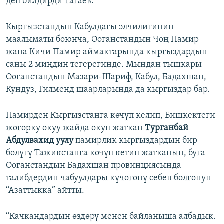
деп билдирди Тагаев.
Кыргызстандын Кабулдагы элчилигинин
маалыматы боюнча, Ооганстандын Чоң Памир
жана Кичи Памир аймактарында кыргыздардын
саны 2 миңдин тегерегинде. Мындан тышкары
Ооганстандын Мазари-Шариф, Кабул, Бадахшан,
Кундуз, Гилменд шаарларында да кыргыздар бар.
Памирден Кыргызстанга көчүп келип, Бишкектеги
жогорку окуу жайда окуп жаткан
Турганбай
Абдулвахид уулу
памирлик кыргыздардын бир
бөлүгү Тажикстанга көчүп кетип жатканын, буга
Ооганстандын Бадахшан провинциясында
талибдердин чабуулдары күчөгөнү себеп болгонун
“Азаттыкка” айтты.
“Качкандардын өздөрү менен байланыша албадык.