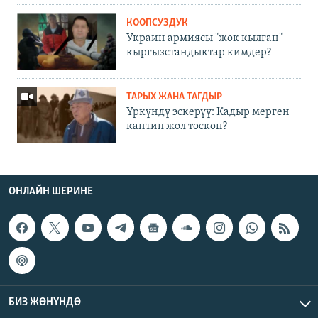
КООПСУЗДУК
Украин армиясы "жок кылган"
кыргызстандыктар кимдер?
ТАРЫХ ЖАНА ТАГДЫР
Үркүндү эскерүү: Кадыр мерген
кантип жол тоскон?
ОНЛАЙН ШЕРИНЕ
БИЗ ЖӨНҮНДӨ