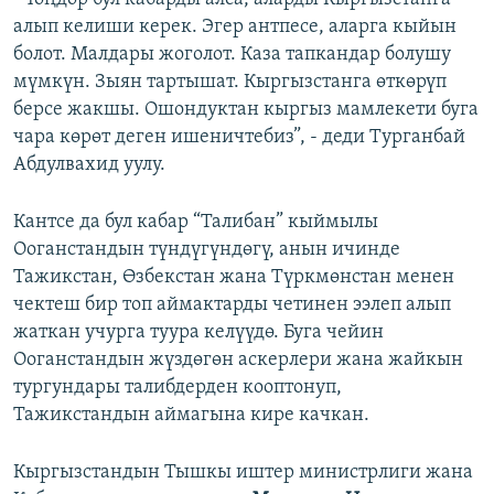
алып келиши керек. Эгер антпесе, аларга кыйын
болот. Малдары жоголот. Каза тапкандар болушу
мүмкүн. Зыян тартышат. Кыргызстанга өткөрүп
берсе жакшы. Ошондуктан кыргыз мамлекети буга
чара көрөт деген ишеничтебиз”, - деди Турганбай
Абдулвахид уулу.
Кантсе да бул кабар “Талибан” кыймылы
Ооганстандын түндүгүндөгү, анын ичинде
Тажикстан, Өзбекстан жана Түркмөнстан менен
чектеш бир топ аймактарды четинен ээлеп алып
жаткан учурга туура келүүдө. Буга чейин
Ооганстандын жүздөгөн аскерлери жана жайкын
тургундары талибдерден кооптонуп,
Тажикстандын аймагына кире качкан.
Кыргызстандын Тышкы иштер министрлиги жана