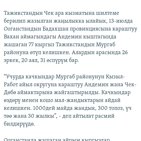
Тажикстандын Чек ара кызматына шилтеме
берилип жазылган жаңылыкка ылайык, 13-июлда
Ооганстандын Бадахшан провинциясына караштуу
Вахан аймагындагы Андемин кыштагында
жашаган 77 кыргыз Тажикстандын Мургаб
районуна өтүп келишкен. Алардын арасында 26
эркек, 20 аял, 31 өспүрүм бар.
“Учурда качкындар Мургаб районунун Кызыл-
Работ айыл округуна караштуу Андемин жана Чек-
Дөбө аймактарына жайгаштырылды. Качкындар
өздөрү менен кошо мал-жандыктарын айдай
келишкен. 1000дей майда жандык, 300 топоз, үч
төө жана 30 жылкы”, - деп айтылат расмий
билдирүүдө.
Ооганстанда жашаган айрым кыргыздар