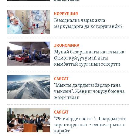
КОРРУПЦИЯ
Гемодиализ чыры: акча
маркумдарга да которулганбы?
ЭКОНОМИКА
Мунай базарындагы каатчылык:
Өкмөт күйүүчү май дагы
кымбаттай турганын эскертти
САЯСАТ
"Мыкты даярдыгы барлар гана
чыксын". Жеңиш чокусу боюнча
жаңы талап
САЯСАТ
"75чилердин каты": Шаардык сот
тараптардын апелляция арызын
карайт