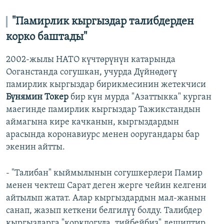
"Памирлик кыргыздар талибдерден
корко баштады"
2002-жылы НАТО күчтөрүнүн катарында
Ооганстанда согушкан, учурда Дүйнөдөгү
памирлик кыргыздар бирикмесинин жетекчиси
Бүнямин Токер
бир күн мурда "Азаттыкка" курган
маегинде памирлик кыргыздар Тажикстандын
аймагына кире качканын, кыргыздардын
арасында коронавиурс менен ооругандары бар
экенин айтты.
-
"Талибан" кыймылынын согушкерлери Памир
менен чектеш Сарат деген жерге чейин келгени
айтылып жатат. Алар кыргыздардын мал-жанын
санап, жазып кеткени белгилүү болду. Талибдер
кыргыздарга "коркпогула, тийбейбиз" дешиптир,