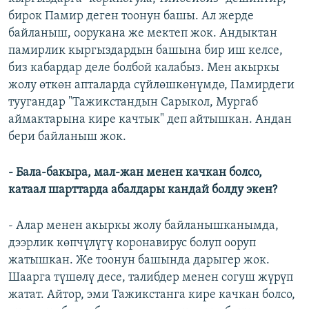
бирок Памир деген тоонун башы. Ал жерде
байланыш, оорукана же мектеп жок. Андыктан
памирлик кыргыздардын башына бир иш келсе,
биз кабардар деле болбой калабыз. Мен акыркы
жолу өткөн апталарда сүйлөшкөнүмдө, Памирдеги
туугандар "Тажикстандын Сарыкол, Мургаб
аймактарына кире качтык" деп айтышкан. Андан
бери байланыш жок.
- Бала-бакыра, мал-жан менен качкан болсо,
катаал шарттарда абалдары кандай болду экен?
- Алар менен акыркы жолу байланышканымда,
дээрлик көпчүлүгү коронавирус болуп ооруп
жатышкан. Же тоонун башында дарыгер жок.
Шаарга түшөлү десе, талибдер менен согуш жүрүп
жатат. Айтор, эми Тажикстанга кире качкан болсо,