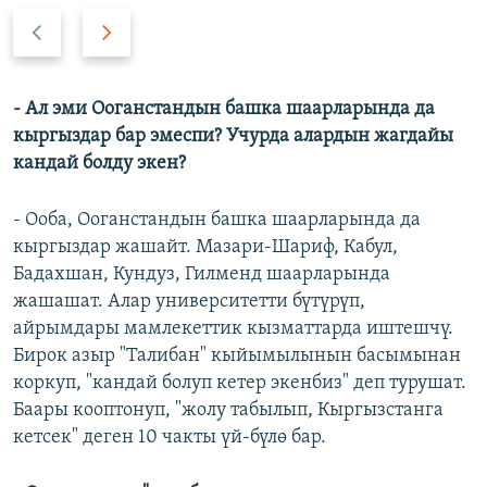
А
А
р
л
т
д
к
ы
- Ал эми Ооганстандын башка шаарларында да
а
г
кыргыздар бар эмеспи? Учурда алардын жагдайы
а
кандай болду экен?
- Ооба, Ооганстандын башка шаарларында да
кыргыздар жашайт. Мазари-Шариф, Кабул,
Бадахшан, Кундуз, Гилменд шаарларында
жашашат. Алар университетти бүтүрүп,
айрымдары мамлекеттик кызматтарда иштешчү.
Бирок азыр "Талибан" кыйымылынын басымынан
коркуп, "кандай болуп кетер экенбиз" деп турушат.
Баары кооптонуп, "жолу табылып, Кыргызстанга
кетсек" деген 10 чакты үй-бүлө бар.