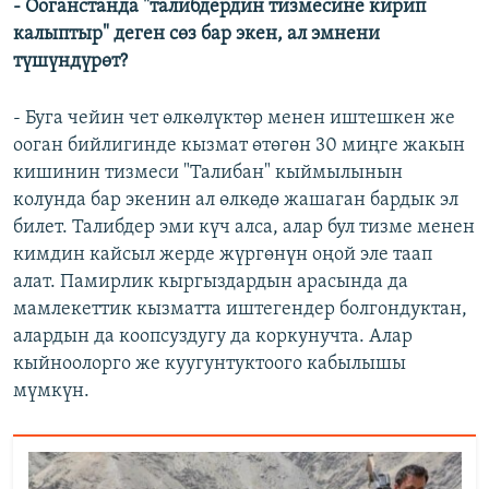
- Ооганстанда "талибдердин тизмесине кирип
калыптыр" деген сөз бар экен, ал эмнени
түшүндүрөт?
- Буга чейин чет өлкөлүктөр менен иштешкен же
ооган бийлигинде кызмат өтөгөн 30 миңге жакын
кишинин тизмеси "Талибан" кыймылынын
колунда бар экенин ал өлкөдө жашаган бардык эл
билет. Талибдер эми күч алса, алар бул тизме менен
кимдин кайсыл жерде жүргөнүн оңой эле таап
алат. Памирлик кыргыздардын арасында да
мамлекеттик кызматта иштегендер болгондуктан,
алардын да коопсуздугу да коркунучта. Алар
кыйноолорго же куугунтуктоого кабылышы
мүмкүн.