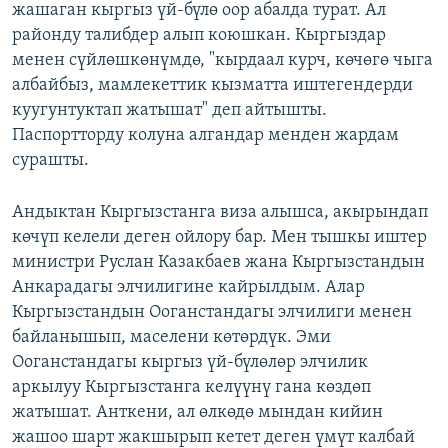
жашаган кыргыз үй-бүлө оор абалда турат. Ал
районду талибдер алып коюшкан. Кыргыздар
менен сүйлөшкөнүмдө, "кырдаал курч, көчөгө чыга
албайбыз, мамлекеттик кызматта иштегендерди
куугунтуктап жатышат" деп айтышты.
Паспортторду колуна алгандар менден жардам
сурашты.
Андыктан Кыргызстанга виза алышса, акырындап
көчүп келели деген ойлору бар. Мен тышкы иштер
министри Руслан Казакбаев жана Кыргызстандын
Анкарадагы элчилигине кайрылдым. Алар
Кыргызстандын Ооганстандагы элчилиги менен
байланышып, маселени көтөрдүк. Эми
Ооганстандагы кыргыз үй-бүлөлөр элчилик
аркылуу Кыргызстанга келүүнү гана көздөп
жатышат. Анткени, ал өлкөдө мындан кийин
жашоо шарт жакшырып кетет деген үмүт калбай