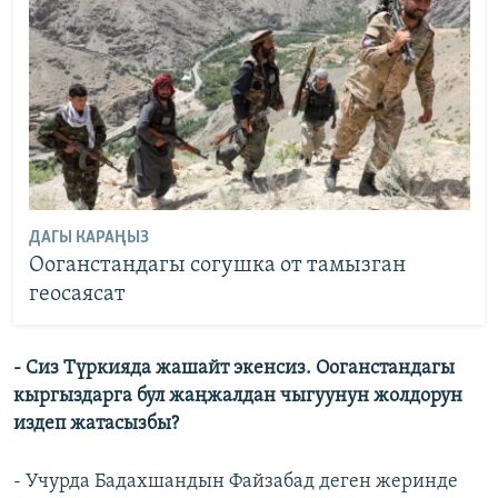
ДАГЫ КАРАҢЫЗ
Ооганстандагы согушка от тамызган
геосаясат
- Сиз Түркияда жашайт экенсиз. Ооганстандагы
кыргыздарга бул жаңжалдан чыгуунун жолдорун
издеп жатасызбы?
- Учурда Бадахшандын Файзабад деген жеринде