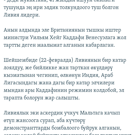
- деди мукактана, 41 жылдан ашуун бийлиги
тушунда эң ири элдик толкундоого туш болгон
Ливия лидери.
Анын алдында эле Британиянын тышкы иштер
министри Уильям Хейг Каддафи Венесуэлага жол
тартты деген маалымат алганын кабарлаган.
Шейшембиде (22-февралда) Ливиянын бир катар
лоялдуу, же бийликке жан тарткан өкүлдөрү
кызматынан чегинип, өлкөнүн Индия, Араб
Лигасындагы жана дагы бир катар элчилери
мындан ары Каддафинин режимин колдобой, эл
тарапта болорун жар салышты.
Ливиялык эки аскердик учкуч Мальтага качып
өтүп жансоога сурап, аба күчтөрү
демонстранттарды бомбалоого буйрук алганын,