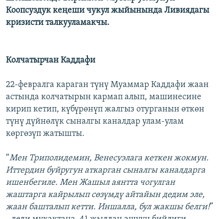
Коопсуздук кеңеши чукул жыйынында Ливиядагы
кризисти талкууламакчы.
Колчатырчан Каддафи
22-февралга караган түнү Муаммар Каддафи жаан
астында колчатырын кармап алып, машинесине
кирип кетип, күбүрөнүп жалгыз отурганын өткөн
түнү дүйнөлүк сыналгы каналдар улам-улам
көргөзүп жатышты.
“
Мен Триполидемин, Венесуэлага кеткен жокмун.
Иттердин буйругун аткарган сыналгы каналдарга
ишенбегиле. Мен Жашыл аянтта чогулган
жаштарга кайрылып сөзүмдү айтайын дедим эле,
жаан башталып кетти. Иншалла, бул жакшы белги!
”