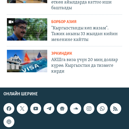
өткөн айылдарда каттоо иши
башталды
БОРБОР АЗИЯ
"Кыргызстанды көп жазам".
Тажик акыны 33 жылдан кийин
мекенине кайтты
ЭРКИНДИК
АКШга виза үчүн 20 миң доллар
күрөө. Кыргызстан да тизмеге
кирди
ОНЛАЙН ШЕРИНЕ