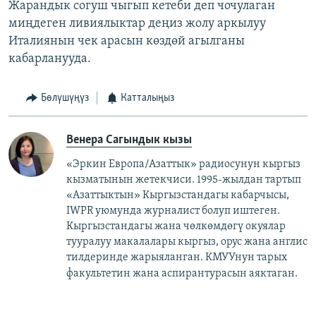
Жарандык согуш чыгып кетеби деп чочулаган
миңдеген ливиялыктар деңиз жолу аркылуу
Италиянын чек арасын көздөй агылганы
кабарланууда.
Бөлүшүңүз
Катталыңыз
Венера Сагындык кызы
«Эркин Европа/Азаттык» радиосунун кыргыз
кызматынын жетекчиси. 1995-жылдан тартып
«Азаттыктын» Кыргызстандагы кабарчысы,
IWPR уюмунда журналист болуп иштеген.
Кыргызстандагы жана чөлкөмдөгү окуялар
тууралуу макалалары кыргыз, орус жана англис
тилдеринде жарыяланган. КМУУнун тарых
факультетин жана аспирантурасын аяктаган.​