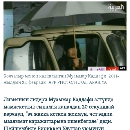
ОНЛАЙН ШЕРИНЕ
ЭЖЕ-СИҢДИЛЕР
АЗАТТЫК+
ЫҢГАЙСЫЗ СУРООЛОР
ЭЕ/АРнун бардык сайттары
Колчатыр менен калкаланган Муаммар Каддафи. 2011-
жылдын 22-февралы. AFP PHOTO/HO/AL-ARABIYA
Ливиянын лидери Муаммар Каддафи алтүндө
мамлекеттик сыналгы каналдан 20 секунддай
көрүнүп, “эч жакка кеткен жокмун, чет элдик
маалымат каражаттарына ишенбегиле” деди.
Шейшембиде Бириккен Улуттар уюмунун