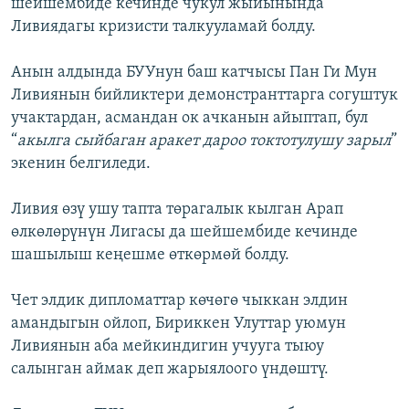
шейшембиде кечинде чукул жыйынында
Ливиядагы кризисти талкууламай болду.
Анын алдында БУУнун баш катчысы Пан Ги Мун
Ливиянын бийликтери демонстранттарга согуштук
учактардан, асмандан ок ачканын айыптап, бул
“
акылга сыйбаган аракет дароо токтотулушу зарыл
”
экенин белгиледи.
Ливия өзү ушу тапта төрагалык кылган Арап
өлкөлөрүнүн Лигасы да шейшембиде кечинде
шашылыш кеңешме өткөрмөй болду.
Чет элдик дипломаттар көчөгө чыккан элдин
амандыгын ойлоп, Бириккен Улуттар уюмун
Ливиянын аба мейкиндигин учууга тыюу
салынган аймак деп жарыялоого үндөштү.