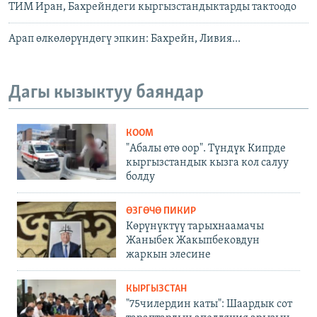
ТИМ Иран, Бахрейндеги кыргызстандыктарды тактоодо
Арап өлкөлөрүндөгү эпкин: Бахрейн, Ливия...
Дагы кызыктуу баяндар
КООМ
"Абалы өтө оор". Түндүк Кипрде
кыргызстандык кызга кол салуу
болду
ӨЗГӨЧӨ ПИКИР
Көрүнүктүү тарыхнаамачы
Жаныбек Жакыпбековдун
жаркын элесине
КЫРГЫЗСТАН
"75чилердин каты": Шаардык сот