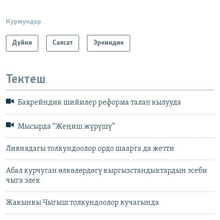
Куржундар
Дүйнө
Саясат
Эркиндик
Тектеш
Бахрейндик шийилер реформа талап кылууда
Мысырда “Жеңиш жүрүшү”
Ливиядагы толкундоолор ордо шаарга да жетти
Абал курчуган өлкөлөрдөгү кыргызстандыктардын эсеби
чыга элек
Жакынкы Чыгыш толкундоолор кучагында