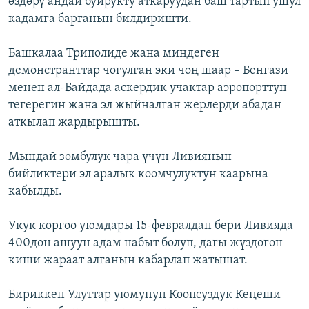
өздөрү андай буйрукту аткаруудан баш тартып ушул
кадамга барганын билдиришти.
Башкалаа Триполиде жана миңдеген
демонстранттар чогулган эки чоң шаар – Бенгази
менен ал-Байдада аскердик учактар аэропорттун
тегерегин жана эл жыйналган жерлерди абадан
аткылап жардырышты.
Мындай зомбулук чара үчүн Ливиянын
бийликтери эл аралык коомчулуктун каарына
кабылды.
Укук коргоо уюмдары 15-февралдан бери Ливияда
400дөн ашуун адам набыт болуп, дагы жүздөгөн
киши жараат алганын кабарлап жатышат.
Бириккен Улуттар уюмунун Коопсуздук Кеңеши