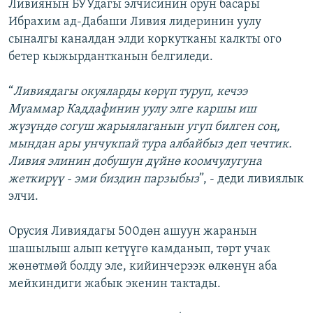
Ливиянын БУУдагы элчисинин орун басары
Ибрахим ад-Дабаши Ливия лидеринин уулу
сыналгы каналдан элди коркутканы калкты ого
бетер кыжырдантканын белгиледи.
“
Ливиядагы окуяларды көрүп туруп, кечээ
Муаммар Каддафинин уулу элге каршы иш
жүзүндө согуш жарыялаганын угуп билген соң,
мындан ары унчукпай тура албайбыз деп чечтик.
Ливия элинин добушун дүйнө коомчулугуна
жеткирүү - эми биздин парзыбыз
”, - деди ливиялык
элчи.
Орусия Ливиядагы 500дөн ашуун жаранын
шашылыш алып кетүүгө камданып, төрт учак
жөнөтмөй болду эле, кийинчерээк өлкөнүн аба
мейкиндиги жабык экенин тактады.