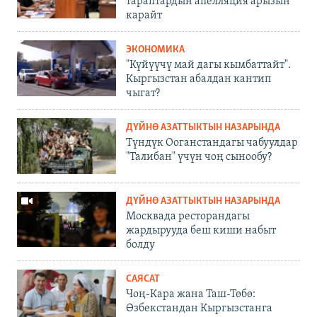
тараптардын апелляция арызын
карайт
ЭКОНОМИКА
"Күйүүчү май дагы кымбаттайт".
Кыргызстан абалдан кантип
чыгат?
ДҮЙНӨ АЗАТТЫКТЫН НАЗАРЫНДА
Түндүк Ооганстандагы чабуулдар
"Талибан" үчүн чоң сынообу?
ДҮЙНӨ АЗАТТЫКТЫН НАЗАРЫНДА
Москвада ресторандагы
жардырууда беш киши набыт
болду
САЯСАТ
Чоң-Кара жана Таш-Төбө:
Өзбекстандан Кыргызстанга