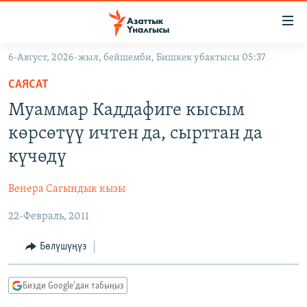
Линктер
Мазмунга
өтүңүз
6-Август, 2026-жыл, бейшемби, Бишкек убактысы 05:37
Навигацияга
ЖАҢЫЛЫКТАР
өтүңүз
САЯСАТ
КЫРГЫЗСТАН
Издөөгө
Муаммар Каддафиге кысым
салыңыз
ДҮЙНӨ
КЫРГЫЗСТАН
көрсөтүү ичтен да, сырттан да
УКРАИНА
САЯСАТ
ДҮЙНӨ
күчөдү
АТАЙЫН ИЛИКТӨӨ
ЭКОНОМИКА
БОРБОР АЗИЯ
Венера Сагындык кызы
ТВ ПРОГРАММАЛАР
МАДАНИЯТ
22-Февраль, 2011
ПОДКАСТ
БҮГҮН АЗАТТЫКТА
ӨЗГӨЧӨ ПИКИР
ЭКСПЕРТТЕР ТАЛДАЙТ
Бөлүшүңүз
БИЗ ЖАНА ДҮЙНӨ
Русский
Бизди Google'дан табыңыз
ДАНИСТЕ