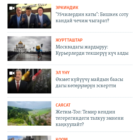
ЭРКИНДИК
"75чилердин каты": Бишкек соту
кандай чечим чыгарат?
ЖУРТТАШТАР
Москвадагы жардыруу:
Курьерлерди текшерүү күч алды
ЭЛ ҮНҮ
Өкмөт күйүүчү майдын баасы
дагы көтөрүлөрүн эскертти
САЯСАТ
Жетим-Тоо: Темир кендин
тегерегиндеги талкуу эмнени
каңкуулайт?
КООМ