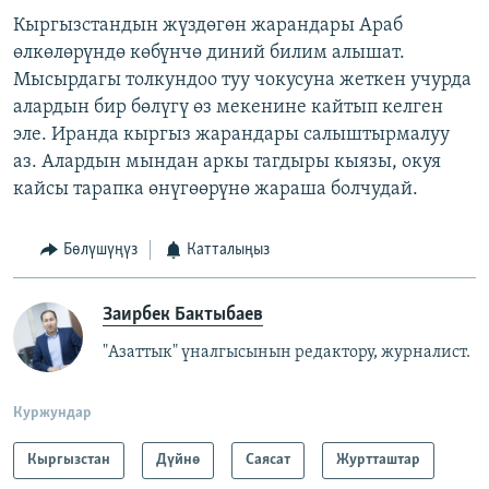
Кыргызстандын жүздөгөн жарандары Араб
өлкөлөрүндө көбүнчө диний билим алышат.
Мысырдагы толкундоо туу чокусуна жеткен учурда
алардын бир бөлүгү өз мекенине кайтып келген
эле. Иранда кыргыз жарандары салыштырмалуу
аз. Алардын мындан аркы тагдыры кыязы, окуя
кайсы тарапка өнүгөөрүнө жараша болчудай.
Бөлүшүңүз
Катталыңыз
Заирбек Бактыбаев
"Азаттык" үналгысынын редактору, журналист.
Куржундар
Кыргызстан
Дүйнө
Саясат
Журтташтар