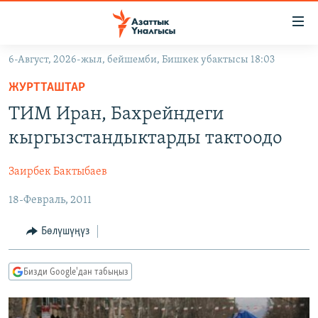
Линктер
Мазмунга
өтүңүз
6-Август, 2026-жыл, бейшемби, Бишкек убактысы 18:03
Навигацияга
ЖАҢЫЛЫКТАР
өтүңүз
ЖУРТТАШТАР
КЫРГЫЗСТАН
Издөөгө
ТИМ Иран, Бахрейндеги
салыңыз
ДҮЙНӨ
КЫРГЫЗСТАН
кыргызстандыктарды тактоодо
УКРАИНА
САЯСАТ
ДҮЙНӨ
Заирбек Бактыбаев
АТАЙЫН ИЛИКТӨӨ
ЭКОНОМИКА
БОРБОР АЗИЯ
18-Февраль, 2011
ТВ ПРОГРАММАЛАР
МАДАНИЯТ
ПОДКАСТ
БҮГҮН АЗАТТЫКТА
Бөлүшүңүз
ӨЗГӨЧӨ ПИКИР
ЭКСПЕРТТЕР ТАЛДАЙТ
Бизди Google'дан табыңыз
БИЗ ЖАНА ДҮЙНӨ
Русский
ДАНИСТЕ