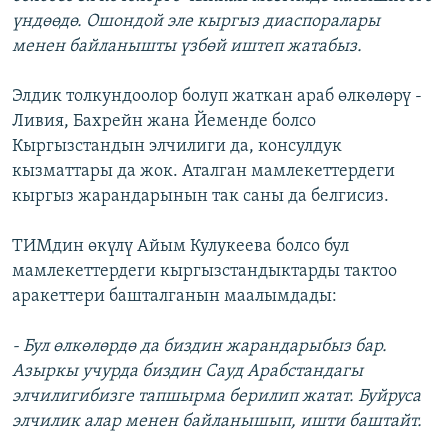
үндөөдө. Ошондой эле кыргыз диаспоралары
менен байланышты үзбөй иштеп жатабыз.
Элдик толкундоолор болуп жаткан араб өлкөлөрү -
Ливия, Бахрейн жана Йеменде болсо
Кыргызстандын элчилиги да, консулдук
кызматтары да жок. Аталган мамлекеттердеги
кыргыз жарандарынын так саны да белгисиз.
ТИМдин өкүлү Айым Кулукеева болсо бул
мамлекеттердеги кыргызстандыктарды тактоо
аракеттери башталганын маалымдады:
- Бул өлкөлөрдө да биздин жарандарыбыз бар.
Азыркы учурда биздин Сауд Арабстандагы
элчилигибизге тапшырма берилип жатат. Буйруса
элчилик алар менен байланышып, ишти баштайт.