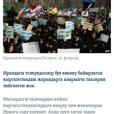
ОНЛАЙН ШЕРИНЕ
ЭЖЕ-СИҢДИЛЕР
АЗАТТЫК+
ЫҢГАЙСЫЗ СУРООЛОР
ЭЕ/АРнун бардык сайттары
Ирандагы толкундоо.Тегеран, 16-февраль.
Ирандагы толкундоолор бул өлкөнү байырлаган
кыргызстандык жарандарга азырынча таасирин
тийгизген жок.
Мысырдагы окуялардан кийин
кыргызстандыктардын көңүлү эми жакынырак
Иранга ооду көрүнөт. Анда орун алган элдик