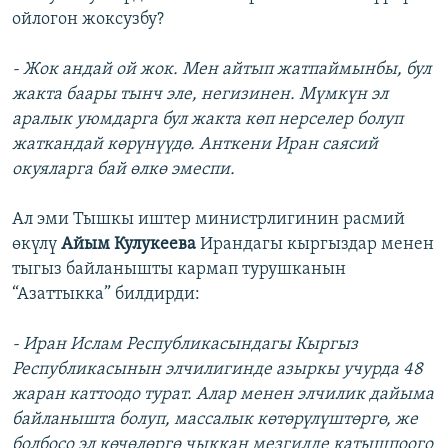
ойлогон жоксузбу?
- Жок андай ой жок. Мен айтып жатпаймынбы, бул
жакта баары тынч эле, негизинен. Мүмкүн эл
аралык уюмдарга бул жакта көп нерселер болуп
жаткандай көрүнүүдө. Анткени Иран саясий
окуяларга бай өлкө эмеспи.
Ал эми Тышкы иштер министрлигинин расмий
өкүлү
Айым Кулукеева
Ирандагы кыргыздар менен
тыгыз байланышты кармап турушканын
“Азаттыкка” билдирди:
- Иран Ислам Республикасындагы Кыргыз
Республикасынын элчилигинде азыркы учурда 48
жаран каттоодо турат. Алар менен элчилик дайыма
байланышта болуп, массалык көтөрүлүштөргө, же
болбосо эл көчөлөргө чыккан мезгилде катышпоого