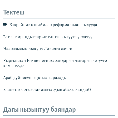
Тектеш
Бахрейндик шийилер реформа талап кылууда
Батыш: ирандыктар митингге чыгууга укуктуу
Нааразылык толкуну Ливияга жетти
Кыргызстан Египеттеги жарандарын чыгарып кетүүгө
камынууда
Араб дүйнөсүн ыңкылап аралады
Египет: кыргызстандыктардын абалы кандай?
Дагы кызыктуу баяндар