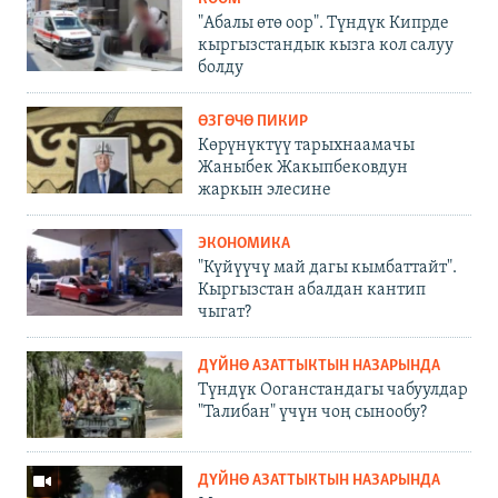
"Абалы өтө оор". Түндүк Кипрде
кыргызстандык кызга кол салуу
болду
ӨЗГӨЧӨ ПИКИР
Көрүнүктүү тарыхнаамачы
Жаныбек Жакыпбековдун
жаркын элесине
ЭКОНОМИКА
"Күйүүчү май дагы кымбаттайт".
Кыргызстан абалдан кантип
чыгат?
ДҮЙНӨ АЗАТТЫКТЫН НАЗАРЫНДА
Түндүк Ооганстандагы чабуулдар
"Талибан" үчүн чоң сынообу?
ДҮЙНӨ АЗАТТЫКТЫН НАЗАРЫНДА