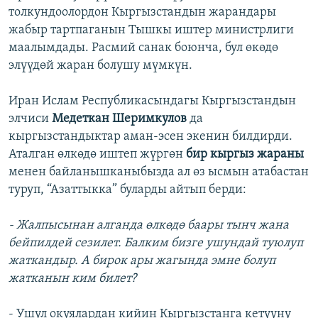
толкундоолордон Кыргызстандын жарандары
жабыр тартпаганын Тышкы иштер министрлиги
маалымдады. Расмий санак боюнча, бул өкөдө
элүүдөй жаран болушу мүмкүн.
Иран Ислам Республикасындагы Кыргызстандын
элчиси
Медеткан Шеримкулов
да
кыргызстандыктар аман-эсен экенин билдирди.
Аталган өлкөдө иштеп жүргөн
бир кыргыз жараны
менен байланышканыбызда ал өз ысмын атабастан
туруп, “Азаттыкка” буларды айтып берди:
- Жалпысынан алганда өлкөдө баары тынч жана
бейпилдей сезилет. Балким бизге ушундай туюлуп
жаткандыр. А бирок ары жагында эмне болуп
жатканын ким билет?
- Ушул окуялардан кийин Кыргызстанга кетүүнү