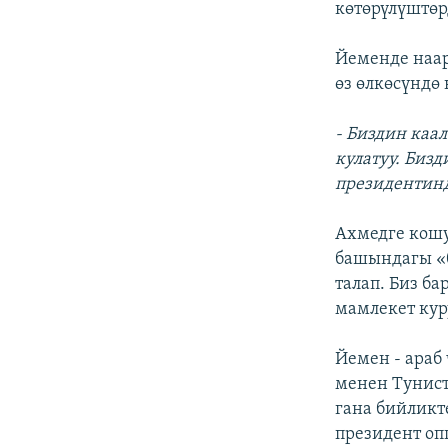
көтөрүлүштөр
Йеменде наа
өз өлкөсүндө
- Биздин каа
кулатуу. Биз
президентинд
Ахмедге кошу
башындагы «б
талап. Биз б
мамлекет кур
Йемен - араб
менен Тунист
гана бийликт
президент оп