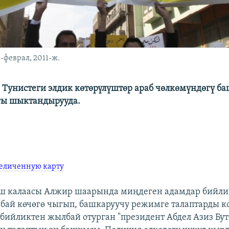
-феврал, 2011-ж.
 Тунистеги элдик көтөрүлүштөр араб чөлкөмүндөгү б
гы шыктандырууда.
величенную карту
ш калаасы Алжир шаарында миңдеген адамдар бийл
бай көчөгө чыгып, башкаруучу режимге талаптарды ко
бийликтен жылбай отурган "президент Абдел Азиз Бу