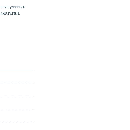
гыз улуттук
аяктаган.