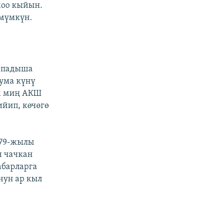
жоо кыйын.
 мүмкүн.
е падыша
ума күнү
ым миң АКШ
ийип, көчөгө
979-жылы
н чачкан
абарларга
нун ар кыл