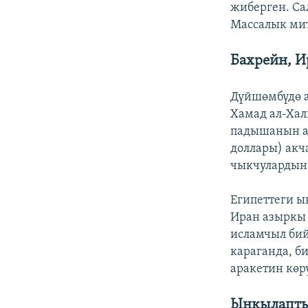
жиберген. Са
Массалык мит
Бахрейн, И
Дүйшөмбүдө а
Хамад ал-Хал
падышанын ар
доллары) акч
чыкчулардын
Египеттеги ы
Иран азыркы 
исламчыл бий
караганда, б
аракетин көр
Ыңкылапты