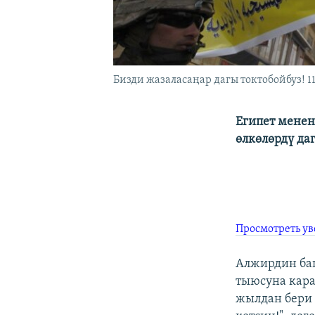
Бизди жазаласаңар дагы токтобойбуз! 11
Египет менен
өлкөлөрдү да
Просмотреть у
Алжирдин ба
тыюсуна кара
жылдан бери 