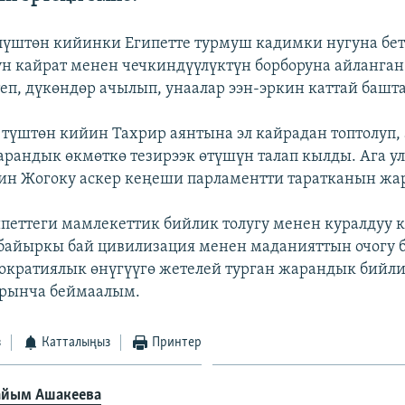
лүштөн кийинки Египетте турмуш кадимки нугуна бет
үн кайрат менен чечкиндүүлүктүн борборуна айланган
еп, дүкөндөр ачылып, унаалар ээн-эркин каттай башт
үштөн кийин Тахрир аянтына эл кайрадан топтолуп,
рандык өкмөткө тезирээк өтүшүн талап кылды. Ага ул
ин Жогоку аскер кеңеши парламентти таратканын жар
петтеги мамлекеттик бийлик толугу менен куралдуу кү
 байыркы бай цивилизация менен маданияттын очогу 
ократиялык өнүгүүгө жетелей турган жарандык бийли
ырынча беймаалым.
з
Катталыңыз
Принтер
айым Ашакеева