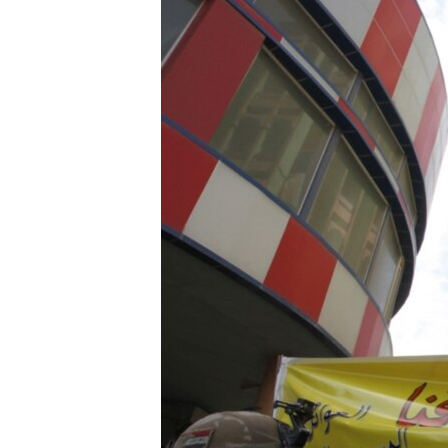
ЭЖЕ-СИҢДИЛЕР
АЗАТТЫК+
ЫҢГАЙСЫЗ СУРООЛОР