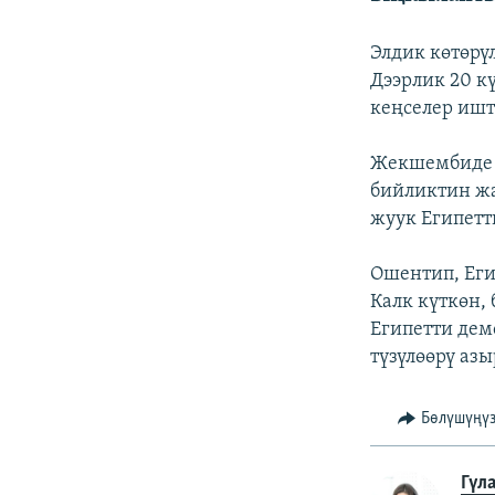
Элдик көтөрү
Дээрлик 20 к
кеңселер ишт
Жекшембиде т
бийликтин жа
жуук Египетт
Ошентип, Еги
Калк күткөн,
Египетти дем
түзүлөөрү аз
Бөлүшүңү
Гүл