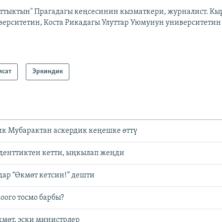
аттыктын" Прагадагы кеңсесинин кызматкери, журналист. Кыр
верситетин, Коста Рикадагы Улуттар Уюмунун университетин 
ясат
Эркиндик
к Мубарактан аскердик кеңешке өттү
денттиктен кетти, ыңкылап жеңди
ар “Өкмөт кетсин!” дешти
оого тосмо барбы?
кмөт, эски министрлер