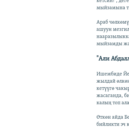
кетсин!", де
мыйзамына та
Араб чөлкөмү
ашуун мезгил
нааразылыкка
мыйзамды жак
"Али Абдалл
Ишембиде Йем
жылдай өлкөн
кетүүгө чакы
жасаганда, б
калың топ ал
Өткөн айда Б
бийликти эч 