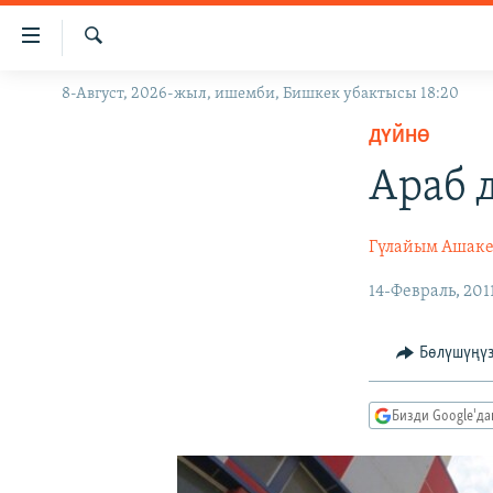
Линктер
Мазмунга
өтүңүз
Издөө
8-Август, 2026-жыл, ишемби, Бишкек убактысы 18:20
ЖАҢЫЛЫКТАР
Навигацияга
өтүңүз
ДҮЙНӨ
КЫРГЫЗСТАН
Издөөгө
Араб 
ДҮЙНӨ
КЫРГЫЗСТАН
салыңыз
УКРАИНА
САЯСАТ
ДҮЙНӨ
Гүлайым Ашаке
АТАЙЫН ИЛИКТӨӨ
ЭКОНОМИКА
БОРБОР АЗИЯ
14-Февраль, 201
ТВ ПРОГРАММАЛАР
МАДАНИЯТ
ПОДКАСТ
БҮГҮН АЗАТТЫКТА
Бөлүшүңү
ӨЗГӨЧӨ ПИКИР
ЭКСПЕРТТЕР ТАЛДАЙТ
БИЗ ЖАНА ДҮЙНӨ
Бизди Google'д
ДАНИСТЕ