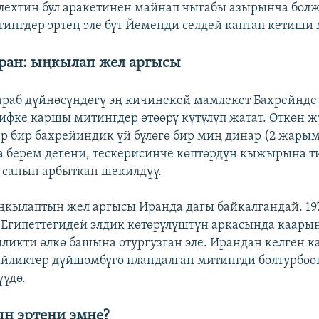
лехтин бул аракетинен майнап чыгабы азырынча бол
ингдер эртең эле бүт Йеменди селдей каптап кетиши
ран: ыңкылап жел аргысы
раб дүйнөсүндөгү эң кичинекей мамлекет Бахрейнд
ифке каршы митингдер өтөөрү күтүлүп жатат. Өткөн ж
 бир бахрейиндик үй бүлөгө бир миң динар (2 жар
а берем дегени, тескерисинче көптөрдүн кыжырына т
 санын арбыткан шекилдүү.
ңкылаптын жел аргысы Иранда дагы байкалгандай. 1
Египеттегидей элдик көтөрүлүштүн аркасында каары
ликти өлкө башына отургузган эле. Ирандан келген к
ийликтер дүйшөмбүгө пландалган митингди болтурбоо
үүдө.
н эртеңи эмне?