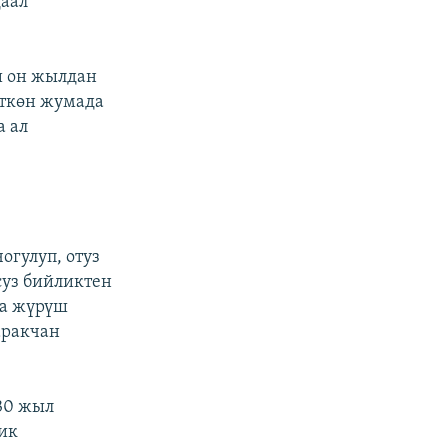
даал
и он жылдан
Өткөн жумада
а ал
гулуп, отуз
суз бийликтен
на жүрүш
аракчан
30 жыл
ик