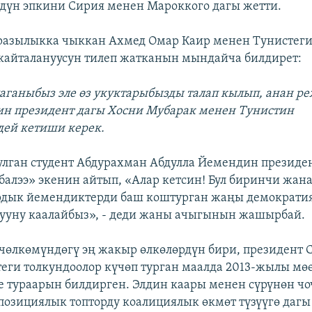
дүн эпкини Сирия менен Мароккого дагы жетти.
разылыкка чыккан Ахмед Омар Каир менен Тунистеги
 кайталануусун тилеп жатканын мындайча билдирет:
лаганыбыз эле өз укуктарыбызды талап кылып, анан 
дин президент дагы Хосни Мубарак менен Тунистин
ей кетиши керек.
лган студент Абдурахман Абдулла Йемендин президе
алээ» экенин айтып, «Алар кетсин! Бул биринчи жан
ардык йемендиктерди баш коштурган жаңы демократи
ууну каалайбыз», - деди жаны ачыгынын жашырбай.
 чөлкөмүндөгү эң жакыр өлкөлөрдүн бири, президент 
еги толкундоолор күчөп турган маалда 2013-жылы мөө
е тураарын билдирген. Элдин каары менен сүрүнөн чо
позициялык топторду коалициялык өкмөт түзүүгө даг