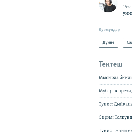
"Аз
уни
Куржундар
Дүйнө
Са
Тектеш
Мысырда бийли
Мубарак прези
Тунис: Дыйканд
Сирия: Толкунд
Тунис - жаңы ө