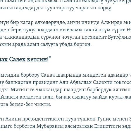
ген талаптын эң башкысы. Полиция өлкөдөгү чукул кыр
янып адамдарды кууп таратуу чарасын көрдү.
нүн бир катар өлкөлөрүндө, анын ичинде Алжирде эк
ден бери чукул кырдаал мыйзамы такай өкүм сүрөт. 
 чыккандардын сүрүнөн чочуган президент Бутефлик
ын арада алып салууга убада берген.
ах Салех кетсин!"
ендин борбору Санаа шаарында миңдеген адамдар чо
ү башкарган президент Али Абдаллах Салехти токтоо
рды. Митингге чыккандар шаардын борбордук аянты
ийликти колдогон таяк, бычак сыяктуу майда курал-ж
арга бетме-бет чыкты.
ен Алини президенттиктен кууп түшкөн Тунис менен 
кимге бербеген Мубаракты алсыраткан Египеттеги элд