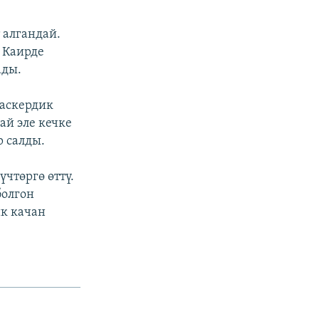
 алгандай.
 Каирде
ады.
 аскердик
ай эле кечке
 салды.
чтөргө өттү.
болгон
к качан