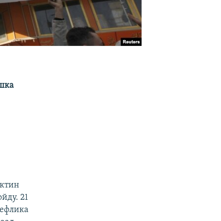
ашка
иктин
йду. 21
тефлика