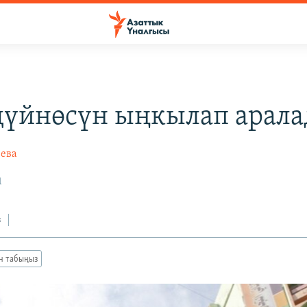
дүйнөсүн ыңкылап арал
ева
1
з
ан табыңыз