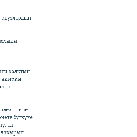
 окуялардын
режимди
нти калктын
а акыркы
ялык
Салех Египет
нөтү бүткүчө
чуган
ы чакырып