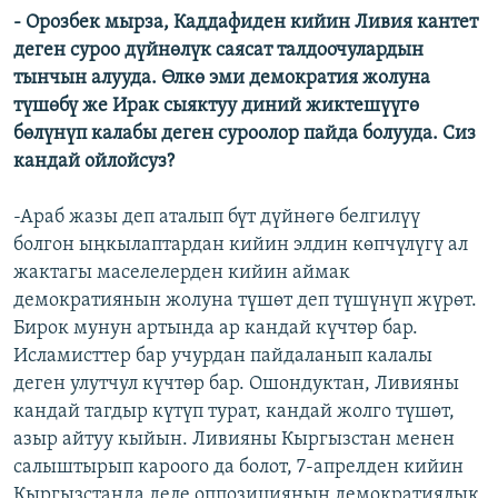
- Орозбек мырза, Каддафиден кийин Ливия кантет
деген суроо дүйнөлүк саясат талдоочулардын
тынчын алууда. Өлкө эми демократия жолуна
түшөбү же Ирак сыяктуу диний жиктешүүгө
бөлүнүп калабы деген суроолор пайда болууда. Сиз
кандай ойлойсуз?
-Араб жазы деп аталып бүт дүйнөгө белгилүү
болгон ыңкылаптардан кийин элдин көпчүлүгү ал
жактагы маселелерден кийин аймак
демократиянын жолуна түшөт деп түшүнүп жүрөт.
Бирок мунун артында ар кандай күчтөр бар.
Исламисттер бар учурдан пайдаланып калалы
деген улутчул күчтөр бар. Ошондуктан, Ливияны
кандай тагдыр күтүп турат, кандай жолго түшөт,
азыр айтуу кыйын. Ливияны Кыргызстан менен
салыштырып кароого да болот, 7-апрелден кийин
Кыргызстанда деле оппозициянын демократиялык