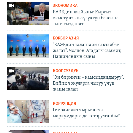
ЭКОНОМИКА
ЕАЭБдин жыйыны: Кыргыз
өкмөтү азык-түлүктүн баасына
тынчсызданат
БОРБОР АЗИЯ
"ЕАЭБдин талаптары сакталбай
жатат". Чолпон-Атадагы саммит,
Пашиняндын сыны
КООПСУЗДУК
"Эң биринчи – камсыздандыруу".
Бийик чокуларга чыгуу үчүн
жаңы талап
КОРРУПЦИЯ
Гемодиализ чыры: акча
маркумдарга да которулганбы?