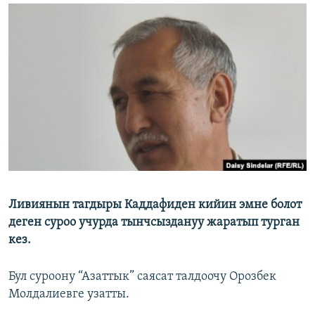
ОНЛАЙН ШЕРИНЕ
ЭЖЕ-СИҢДИЛЕР
АЗАТТЫК+
ЫҢГАЙСЫЗ СУРООЛОР
ЭЕ/АРнун бардык сайттары
Ливиянын тагдыры Каддафиден кийин эмне болот
деген суроо учурда тынчсыздануу жаратып турган
кез.
Бул суроону “Азаттык” саясат талдоочу Орозбек
Молдалиевге узатты.