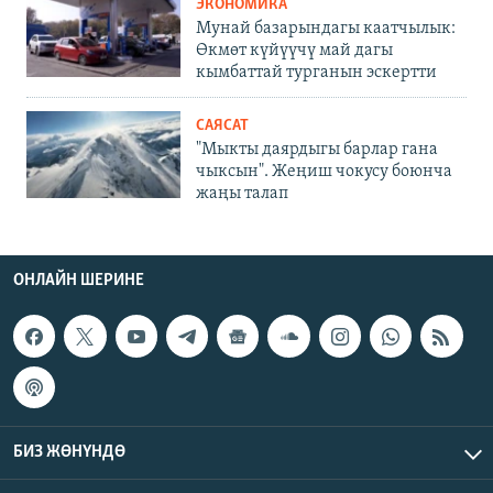
ЭКОНОМИКА
Мунай базарындагы каатчылык:
Өкмөт күйүүчү май дагы
кымбаттай турганын эскертти
САЯСАТ
"Мыкты даярдыгы барлар гана
чыксын". Жеңиш чокусу боюнча
жаңы талап
ОНЛАЙН ШЕРИНЕ
БИЗ ЖӨНҮНДӨ