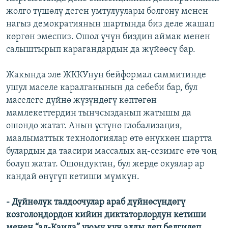
жолго түшөлү деген умтулуулары болгону менен
нагыз демократиянын шартында биз деле жашап
көргөн эмеспиз. Ошол үчүн биздин аймак менен
салыштырып карагандардын да жүйөөсү бар.
Жакында эле ЖККУнун бейформал саммитинде
ушул маселе каралганынын да себеби бар, бул
маселеге дүйнө жүзүндөгү көптөгөн
мамлекеттердин тынчсызданып жатышы да
ошондо жатат. Анын үстүнө глобализация,
маалыматтык технологиялар өтө өнүккөн шартта
булардын да таасири массалык аң-сезимге өтө чоң
болуп жатат. Ошондуктан, бул жерде окуялар ар
кандай өнүгүп кетиши мүмкүн.
- Дүйнөлүк талдоочулар араб дүйнөсүндөгү
козголоңдордон кийин диктаторлордун кетиши
менен “ал-Каида” уюму күч алды деп белгилеп