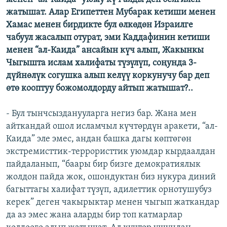
жатышат. Алар Египеттен Мубарак кетиши менен
Хамас менен бирдикте бул өлкөдөн Израилге
чабуул жасалып отурат, эми Каддафинин кетиши
менен “ал-Каида” ансайын күч алып, Жакынкы
Чыгышта ислам халифаты түзүлүп, соңунда 3-
дүйнөлүк согушка алып келүү коркунучу бар деп
өтө кооптуу божомолдорду айтып жатышат?..
- Бул тынчсызданууларга негиз бар. Жана мен
айткандай ошол исламчыл күчтөрдүн аракети, “ал-
Каида” эле эмес, андан башка дагы көптөгөн
экстремисттик-террористтик уюмдар кырдаалдан
пайдаланып, “баары бир бизге демократиялык
жолдон пайда жок, ошондуктан биз нукура диний
багыттагы халифат түзүп, адилеттик орнотушубуз
керек” деген чакырыктар менен чыгып жаткандар
да аз эмес жана аларды бир топ катмарлар