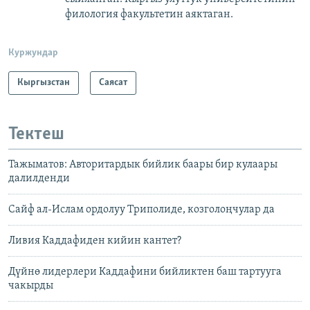
филология факультетин аяктаган.
Куржундар
Кыргызстан
Саясат
Тектеш
Тажыматов: Авторитардык бийлик баары бир кулаары
далилденди
Сайф ал-Ислам ордолуу Триполиде, козголоңчулар да
Ливия Каддафиден кийин кантет?
Дүйнө лидерлери Каддафини бийликтен баш тартууга
чакырды