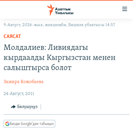
Линктер
Мазмунга
өтүңүз
9-Август, 2026-жыл, жекшемби, Бишкек убактысы 14:57
Навигацияга
ЖАҢЫЛЫКТАР
өтүңүз
САЯСАТ
КЫРГЫЗСТАН
Издөөгө
Молдалиев: Ливиядагы
салыңыз
ДҮЙНӨ
КЫРГЫЗСТАН
кырдаалды Кыргызстан менен
УКРАИНА
САЯСАТ
ДҮЙНӨ
салыштырса болот
АТАЙЫН ИЛИКТӨӨ
ЭКОНОМИКА
БОРБОР АЗИЯ
Замира Кожобаева
ТВ ПРОГРАММАЛАР
МАДАНИЯТ
24-Август, 2011
ПОДКАСТ
БҮГҮН АЗАТТЫКТА
ӨЗГӨЧӨ ПИКИР
ЭКСПЕРТТЕР ТАЛДАЙТ
Бөлүшүңүз
БИЗ ЖАНА ДҮЙНӨ
Русский
Бизди Google'дан табыңыз
ДАНИСТЕ