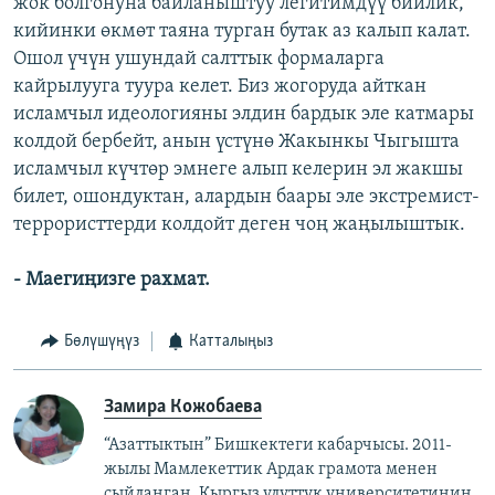
жок болгонуна байланыштуу легитимдүү бийлик,
кийинки өкмөт таяна турган бутак аз калып калат.
Ошол үчүн ушундай салттык формаларга
кайрылууга туура келет. Биз жогоруда айткан
исламчыл идеологияны элдин бардык эле катмары
колдой бербейт, анын үстүнө Жакынкы Чыгышта
исламчыл күчтөр эмнеге алып келерин эл жакшы
билет, ошондуктан, алардын баары эле экстремист-
террористтерди колдойт деген чоң жаңылыштык.
- Маегиңизге рахмат.
Бөлүшүңүз
Катталыңыз
Замира Кожобаева
“Азаттыктын” Бишкектеги кабарчысы. 2011-
жылы Мамлекеттик Ардак грамота менен
сыйланган. Кыргыз улуттук университетинин