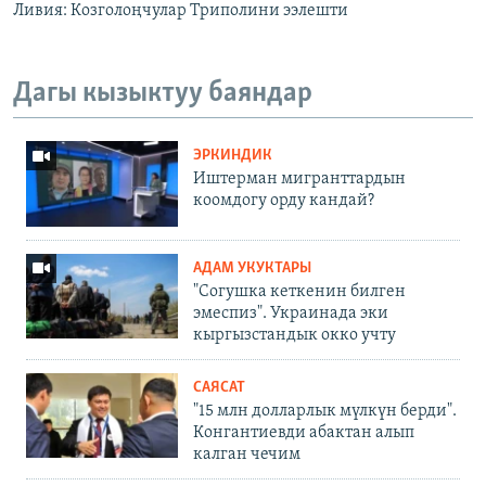
Ливия: Козголоңчулар Триполини ээлешти
Дагы кызыктуу баяндар
ЭРКИНДИК
Иштерман мигранттардын
коомдогу орду кандай?
АДАМ УКУКТАРЫ
"Согушка кеткенин билген
эмеспиз". Украинада эки
кыргызстандык окко учту
САЯСАТ
"15 млн долларлык мүлкүн берди".
Конгантиевди абактан алып
калган чечим