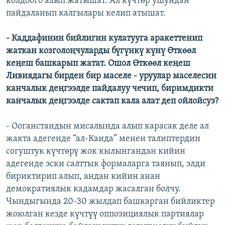
колдоого алып жатышат. Ал күчтөр ушундан
пайдаланып калгылары келип атышат.
- Каддафинин бийлигин кулатууга аракеттенип
жаткан козголоңчуларды бүгүнкү күнү Өткөөл
кеңеш башкарып жатат. Ошол Өткөөл кеңеш
Ливиядагы бирден бир маселе - уруулар маселесин
канчалык деңгээлде пайдалуу чечип, биримдикти
канчалык деңгээлде сактап кала алат деп ойлойсуз?
- Ооганстандын мисалында алып карасак деле ал
жакта адегенде “ал-Каида” менен талиптердин
согуштук күчтөрү жок кылынгандан кийин
адегенде эски салттык формаларга таянып, элди
бириктирип алып, андан кийин анан
демократиялык кадамдар жасалган болчу.
Чындыгында 20-30 жылдап башкарган бийликтер
жоюлган кезде күчтүү оппозициялык партиялар