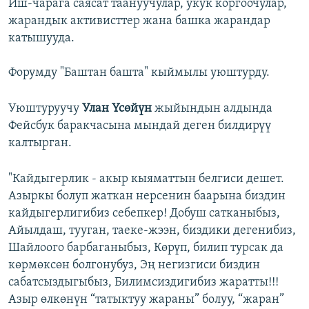
Иш-чарага саясат таануучулар, укук коргоочулар,
жарандык активисттер жана башка жарандар
катышууда.
Форумду "Баштан башта" кыймылы уюштурду.
Уюштуруучу
Улан Үсөйүн
жыйындын алдында
Фейсбук баракчасына мындай деген билдирүү
калтырган.
"Кайдыгерлик - акыр кыяматтын белгиси дешет.
Азыркы болуп жаткан нерсенин баарына биздин
кайдыгерлигибиз себепкер! Добуш сатканыбыз,
Айылдаш, тууган, таеке-жээн, биздики дегенибиз,
Шайлоого барбаганыбыз, Көрүп, билип турсак да
көрмөксөн болгонубуз, Эң негизгиси биздин
сабатсыздыгыбыз, Билимсиздигибиз жаратты!!!
Азыр өлкөнүн “татыктуу жараны” болуу, “жаран”