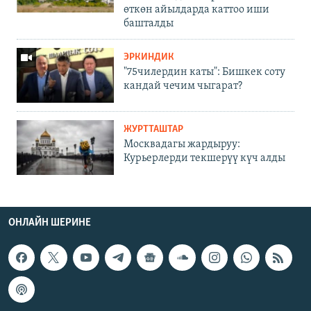
өткөн айылдарда каттоо иши
башталды
ЭРКИНДИК
"75чилердин каты": Бишкек соту
кандай чечим чыгарат?
ЖУРТТАШТАР
Москвадагы жардыруу:
Курьерлерди текшерүү күч алды
ОНЛАЙН ШЕРИНЕ