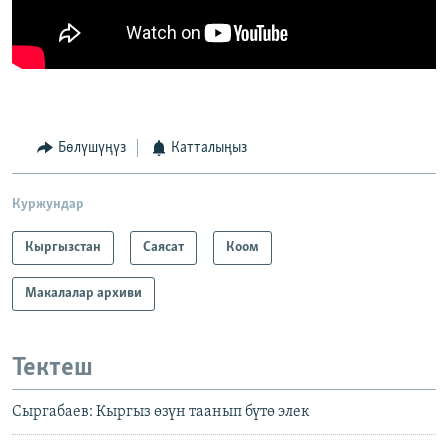
Бөлүшүңүз
Катталыңыз
Куржундар
Кыргызстан
Саясат
Коом
Макалалар архиви
Тектеш
Сыргабаев: Кыргыз өзүн таанып бүтө элек