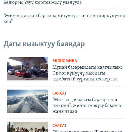
Бедюров: Улуу кыргыз жолу уланууда
"Эгемендиктин баркына жетүүнү эскерткен коркунучтар
көп"
Дагы кызыктуу баяндар
ЭКОНОМИКА
Мунай базарындагы каатчылык:
Өкмөт күйүүчү май дагы
кымбаттай турганын эскертти
САЯСАТ
"Мыкты даярдыгы барлар гана
чыксын". Жеңиш чокусу боюнча
жаңы талап
САЯСАТ