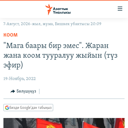
Линктер
Мазмунга
өтүңүз
7-Август, 2026-жыл, жума, Бишкек убактысы 20:09
Навигацияга
ЖАҢЫЛЫКТАР
өтүңүз
КООМ
КЫРГЫЗСТАН
Издөөгө
"Мага баары бир эмес". Жаран
салыңыз
ДҮЙНӨ
КЫРГЫЗСТАН
жана коом тууралуу жыйын (түз
УКРАИНА
САЯСАТ
ДҮЙНӨ
эфир)
АТАЙЫН ИЛИКТӨӨ
ЭКОНОМИКА
БОРБОР АЗИЯ
19-Ноябрь, 2022
ТВ ПРОГРАММАЛАР
МАДАНИЯТ
Бөлүшүңүз
ПОДКАСТ
БҮГҮН АЗАТТЫКТА
ӨЗГӨЧӨ ПИКИР
ЭКСПЕРТТЕР ТАЛДАЙТ
Бизди Google'дан табыңыз
БИЗ ЖАНА ДҮЙНӨ
Русский
ДАНИСТЕ