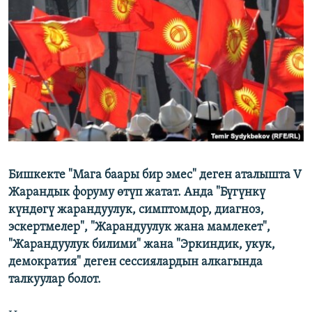
ОНЛАЙН ШЕРИНЕ
ЭЖЕ-СИҢДИЛЕР
АЗАТТЫК+
ЫҢГАЙСЫЗ СУРООЛОР
ЭЕ/АРнун бардык сайттары
Бишкекте "Мага баары бир эмес" деген аталышта V
Жарандык форуму өтүп жатат. Анда "Бүгүнкү
күндөгү жарандуулук, симптомдор, диагноз,
эскертмелер", "Жарандуулук жана мамлекет",
"Жарандуулук билими" жана "Эркиндик, укук,
демократия" деген сессиялардын алкагында
талкуулар болот.