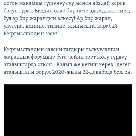
деген макамды түшүнүү суу менен абадай керек
болуп турат. Биздин өлкө бир нече адамдыкы эмес,
бул ар бир жарандын өлкөсү! Ар бир жаран,
улутуна, динине, тилине, жынысына карабай
Кыргызстандын ээси!".
Кыргызстандын саясий тагдыры талкууланган
жарандык форумдар буга чейин төрт жолу түрдүү
аталыштарда өткөн. "Калып же кетиш керек" деген
аталыштагы форум 2020-жылы 22-декабрда болгон.