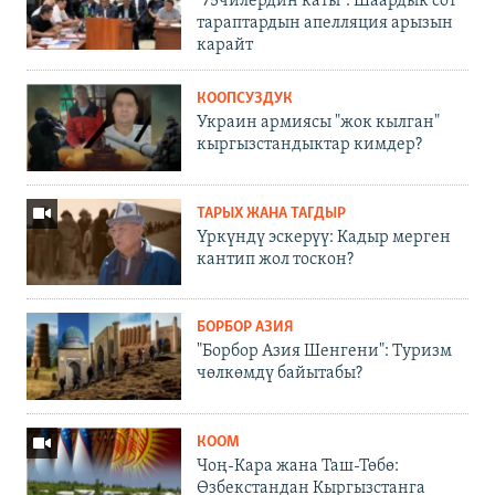
"75чилердин каты": Шаардык сот
тараптардын апелляция арызын
карайт
КООПСУЗДУК
Украин армиясы "жок кылган"
кыргызстандыктар кимдер?
ТАРЫХ ЖАНА ТАГДЫР
Үркүндү эскерүү: Кадыр мерген
кантип жол тоскон?
БОРБОР АЗИЯ
"Борбор Азия Шенгени": Туризм
чөлкөмдү байытабы?
КООМ
Чоң-Кара жана Таш-Төбө:
Өзбекстандан Кыргызстанга