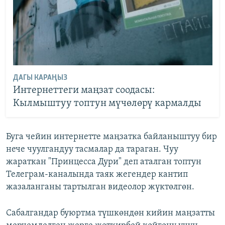
ДАГЫ КАРАҢЫЗ
Интернеттеги маңзат соодасы:
Кылмыштуу топтун мүчөлөрү кармалды
Буга чейин интернетте маңзатка байланыштуу бир
нече чуулгандуу тасмалар да тараган. Чуу
жараткан "Принцесса Дури" деп аталган топтун
Телеграм-каналында таяк жегендер кантип
жазаланганы тартылган видеолор жүктөлгөн.
Сабалгандар буюртма түшкөндөн кийин маңзатты