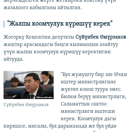
мерчемделген жерге жеткирбей койгону үчүн
жазалоого кабылганы айтылган.
"Жалпы коомчулук күрөшүү керек"
Жогорку Кеңештин депутаты
Сүйүнбек Өмүрзаков
жаштар арасындагы баңги кылмышын азайтуу
үчүн жалпы коомчулук күрөшүү керектигин
айтууда.
"Бул жумушту бир эле Ички
иштер министрлигине
жүктөп коюш туура эмес.
Билим берүү министрлиги,
Саламаттык сактоо
Сүйүнбек Өмүрзаков
министрлиги иштеши
керек. Коомчулук дагы
киришсе, мисалы, бул дарыканада же бул үйдө