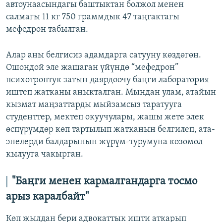
автоунаасындагы баштыктан болжол менен
салмагы 11 кг 750 граммдык 47 таңгактагы
мефедрон табылган.
Алар аны белгисиз адамдарга сатууну көздөгөн.
Ошондой эле жашаган үйүндө “мефедрон”
психотроптук затын даярдоочу баңги лаборатория
иштеп жатканы аныкталган. Мындан улам, атайын
кызмат маңзаттарды мыйзамсыз таратууга
студенттер, мектеп окуучулары, жашы жете элек
өспүрүмдөр көп тартылып жатканын белгилеп, ата-
энелерди балдарынын жүрүм-турумуна көзөмөл
кылууга чакырган.
"Баңги менен кармалгандарга тосмо
арыз каралбайт"
Көп жылдан бери адвокаттык ишти аткарып