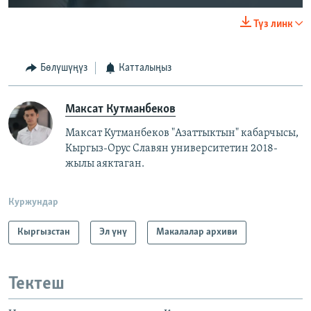
240p
Түз линк
360p
Auto
240p
360p
480p
480p
Бөлүшүңүз
Катталыңыз
720p
720p
1080p
Максат Кутманбеков
1080p
Максат Кутманбеков "Азаттыктын" кабарчысы,
Кыргыз-Орус Славян университетин 2018-
жылы аяктаган.
Куржундар
Кыргызстан
Эл үнү
Макалалар архиви
Тектеш