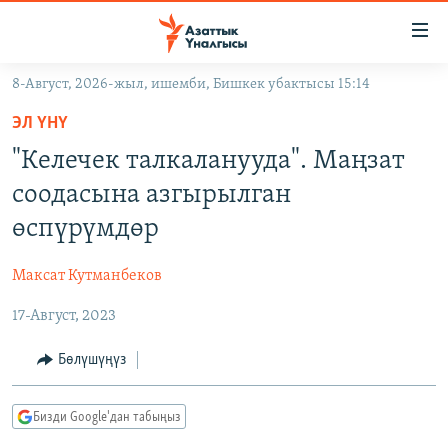
Линктер
Мазмунга
өтүңүз
8-Август, 2026-жыл, ишемби, Бишкек убактысы 15:14
Навигацияга
ЖАҢЫЛЫКТАР
өтүңүз
ЭЛ ҮНҮ
КЫРГЫЗСТАН
Издөөгө
"Келечек талкаланууда". Маңзат
салыңыз
ДҮЙНӨ
КЫРГЫЗСТАН
соодасына азгырылган
УКРАИНА
САЯСАТ
ДҮЙНӨ
өспүрүмдөр
АТАЙЫН ИЛИКТӨӨ
ЭКОНОМИКА
БОРБОР АЗИЯ
Максат Кутманбеков
ТВ ПРОГРАММАЛАР
МАДАНИЯТ
17-Август, 2023
ПОДКАСТ
БҮГҮН АЗАТТЫКТА
ӨЗГӨЧӨ ПИКИР
ЭКСПЕРТТЕР ТАЛДАЙТ
Бөлүшүңүз
БИЗ ЖАНА ДҮЙНӨ
Русский
Бизди Google'дан табыңыз
ДАНИСТЕ