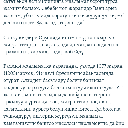
сатат экен деп милицияга маалымат берип турса
жакшы болмок. Себеби көп жарандар "мен арыз
жазсам, убактымды коротуп кечке жүрүшүм керек"
деп айтышат. Бул кайдыгерлик да".
Соңку кездери Орусияда иштеп жүргөн кыргыз
мигранттарынын арасында да маңзат соодасына
аралашып, кармалгандар көбөйдү.
Расмий маалыматка караганда, учурда 1077 жаран
(1205и эркек, 91и аял) Орусиянын абактарында
отурат. Алардын басымдуу бөлүгү баңгизат
колдонуу, таратууга байланыштуу айыпталууда. Ал
жактагы маңзат соодасы да көбүнчө интернет
аркылуу жүргөндүктөн, мигранттар чоң акчага
азгырылып, курьер болуп ишке кирет. Бул боюнча
түшүндүрүү иштерин жүргүзүп, маалымат
кампаниясын баштоо маселеси парламентте да бир