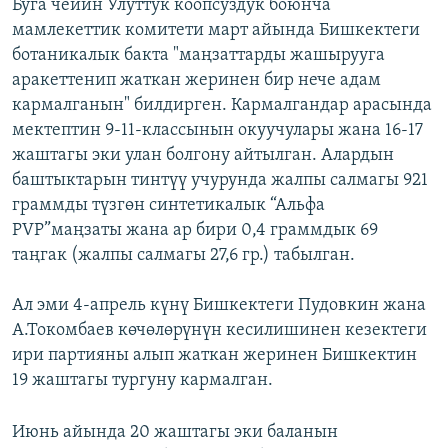
Буга чейин Улуттук коопсуздук боюнча
мамлекеттик комитети март айында Бишкектеги
ботаникалык бакта "маңзаттарды жашырууга
аракеттенип жаткан жеринен бир нече адам
кармалганын" билдирген. Кармалгандар арасында
мектептин 9-11-классынын окуучулары жана 16-17
жаштагы эки улан болгону айтылган. Алардын
баштыктарын тинтүү учурунда жалпы салмагы 921
граммды түзгөн синтетикалык “Альфа
PVP”маңзаты жана ар бири 0,4 граммдык 69
таңгак (жалпы салмагы 27,6 гр.) табылган.
Ал эми 4-апрель күнү Бишкектеги Пудовкин жана
А.Токомбаев көчөлөрүнүн кесилишинен кезектеги
ири партияны алып жаткан жеринен Бишкектин
19 жаштагы тургуну кармалган.
Июнь айында 20 жаштагы эки баланын