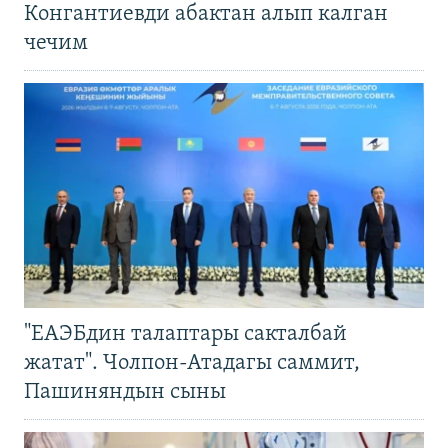
Конгантиевди абактан алып калган
чечим
"ЕАЭБдин талаптары сакталбай
жатат". Чолпон-Атадагы саммит,
Пашиняндын сыны