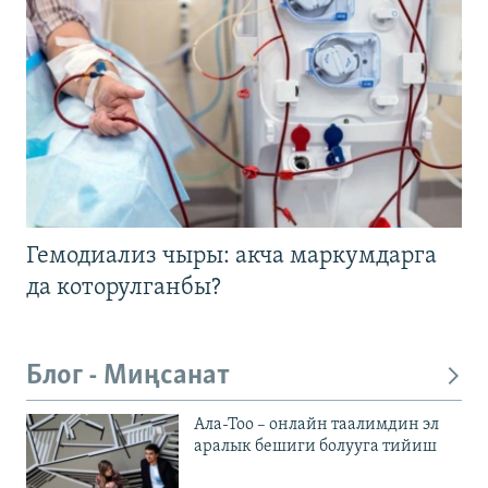
Гемодиализ чыры: акча маркумдарга
да которулганбы?
Блог - Миңсанат
Ала-Тоо – онлайн таалимдин эл
аралык бешиги болууга тийиш