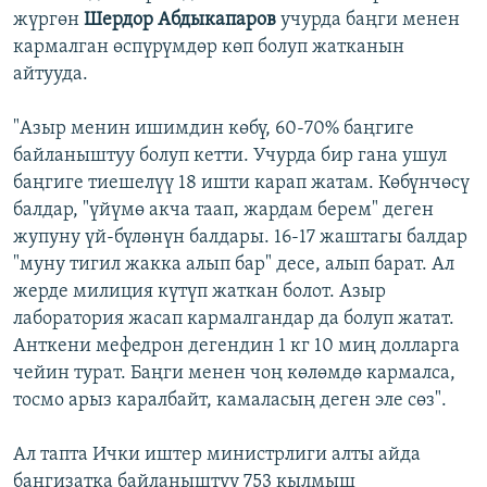
жүргөн
Шердор Абдыкапаров
учурда баңги менен
кармалган өспүрүмдөр көп болуп жатканын
айтууда.
"Азыр менин ишимдин көбү, 60-70% баңгиге
байланыштуу болуп кетти. Учурда бир гана ушул
баңгиге тиешелүү 18 ишти карап жатам. Көбүнчөсү
балдар, "үйүмө акча таап, жардам берем" деген
жупуну үй-бүлөнүн балдары. 16-17 жаштагы балдар
"муну тигил жакка алып бар" десе, алып барат. Ал
жерде милиция күтүп жаткан болот. Азыр
лаборатория жасап кармалгандар да болуп жатат.
Анткени мефедрон дегендин 1 кг 10 миң долларга
чейин турат. Баңги менен чоң көлөмдө кармалса,
тосмо арыз каралбайт, камаласың деген эле сөз".
Ал тапта Ички иштер министрлиги алты айда
баңгизатка байланыштуу 753 кылмыш