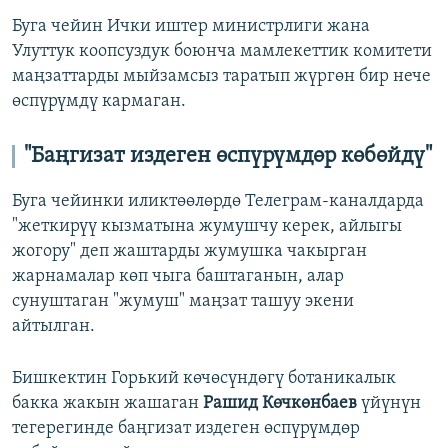
Буга чейин Ички иштер министрлиги жана
Улуттук коопсуздук боюнча мамлекеттик комитети
маңзаттарды мыйзамсыз таратып жүргөн бир нече
өспүрүмдү кармаган.
"Баңгизат издеген өспүрүмдөр көбөйдү"
Буга чейинки иликтөөлөрдө Телеграм-каналдарда
"жеткирүү кызматына жумушчу керек, айлыгы
жогору" деп жаштарды жумушка чакырган
жарнамалар көп чыга баштаганын, алар
сунуштаган "жумуш" маңзат ташуу экени
айтылган.
Бишкектин Горький көчөсүндөгү ботаникалык
бакка жакын жашаган
Рашид Көчкөнбаев
үйүнүн
тегерегинде баңгизат издеген өспүрүмдөр