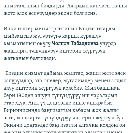
аныкталганын билдирди. Алардын канчасы жашы
жете элек өспүрүмдөр экени белгисиз.
Ички иштер министрлигинин Баңгизаттарды
мыйзамсыз жүгүртүүгө каршы күрөшүү
кызматынын өкүлү
Чолпон Табалдиева
учурда
жаштарга түшүндүрүү иштерин жүргүзүп
жатканын белгиледи.
"Биздин кызмат дайыма жаштар, жашы жете элек
өспүрүмдөр, ата-энелер, мугалимдер менен алдын
алуу иштерин жүргүзүп келебиз. Жыл башынан
бери 180ден ашуун түшүндүрүү иш чараларын
өткөрдүк. Аны үч деңгээлде ишке ашырабыз.
Биринчисинде баңгизаттан кабары жок жалпы
элге, жаштарга түшүндүрүү иштерин жүргүзөбүз.
Экинчи деңгээлде баңгизатты алгачкы колдонгон
же аны алгачкы жолу жүгүрткөн адамдар менен