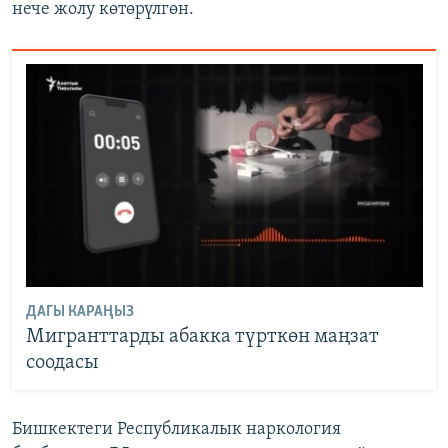
нече жолу көтөрүлгөн.
ДАГЫ КАРАҢЫЗ
Мигранттарды абакка түрткөн маңзат
соодасы
Бишкектеги Республикалык наркология