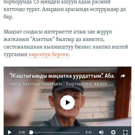
борборунда 7,5 миңден ашуун адам расмий
каттоодо турат. Алардын арасында өспүрүмдөр да
бар.
Маңзат соодасы интернетте ачык эле жүрүп
жатканын “Азаттык” былтыр да иликтеп,
системалашкан кылмыштуу бизнес кантип иштей
турганын
көрсөтүп берген.
"Жаштыгымды маңзатка уурдаттым". Абайдын өкүнүчү
автор
Азаттык Үналгысы | Кыргызстан: видео, фото, кабарлар
No media source currently available
Auto
0:00
9:41