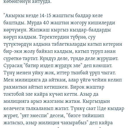
көбөйгөнүн айтууда.
"Акыркы кезде 14-15 жаштагы балдар келе
баштады. Мурда 40 жаштан жогору кишилерди
көрчүмүн. Жапжаш кыргыз кыздар-балдарды
көрүп калдым. Теректердин түбүнө, суу
түтүктөрдүн алдына таблеткаларды катып кетерин
бир-эки жолу байкап калдым, катып туруп анан
сүрөткө тартат. Күндүз деле, түндө деле жүрүшөт.
Сурасаң "батир издеп жүрдүк эле" деп коюшат.
Түнү менен уйку жок, иттер тынбай үрүп чыгат.
Мен милицияга да айткам, алар үйгө чейин келип
рахматын айтып кетишкен. Бирок жаштар
токтобой эле кайра күчөп кетти. Азыр да
милицияга арыз жазганы жатам. Кыргыздын
келечеги талкаланып жатат. Түнкү саат 11де кыздар
жүрөт, "уят эмеспи" десем, "бизге тийишип
жатасыз, азыр милиция чакырабыз" деп кайра