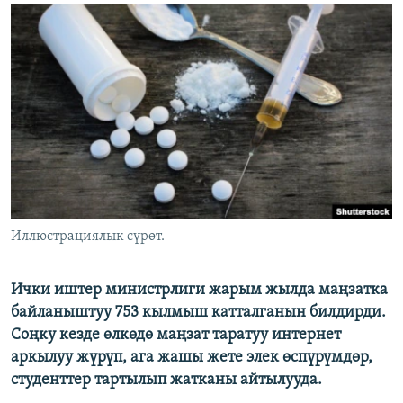
ОНЛАЙН ШЕРИНЕ
ЭЖЕ-СИҢДИЛЕР
АЗАТТЫК+
ЫҢГАЙСЫЗ СУРООЛОР
ЭЕ/АРнун бардык сайттары
Иллюстрациялык сүрөт.
Ички иштер министрлиги жарым жылда маңзатка
байланыштуу 753 кылмыш катталганын билдирди.
Соңку кезде өлкөдө маңзат таратуу интернет
аркылуу жүрүп, ага жашы жете элек өспүрүмдөр,
студенттер тартылып жатканы айтылууда.