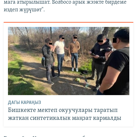
мага атырылышат. Болбосо арык жээкте бирдеме
издеп жүрүшөт".
ДАГЫ КАРАҢЫЗ
Бишкекте мектеп окуучулары таратып
жаткан синтетикалык маңзат кармалды