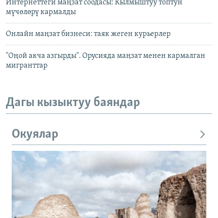
Интернеттеги маңзат соодасы: Кылмыштуу топтун
мүчөлөрү кармалды
Онлайн маңзат бизнеси: таяк жеген курьерлер
"Оңой акча азгырды". Орусияда маңзат менен кармалган
мигранттар
Дагы кызыктуу баяндар
Окуялар