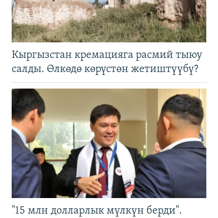
Кыргызстан кремацияга расмий тыюу
салды. Өлкөдө көрүстөн жетиштүүбү?
"15 млн долларлык мүлкүн берди".