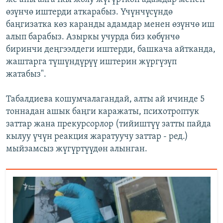
өзүнчө иштерди аткарабыз. Үчүнчүсүндө
баңгизатка көз каранды адамдар менен өзүнчө иш
алып барабыз. Азыркы учурда биз көбүнчө
биринчи деңгээлдеги иштерди, башкача айтканда,
жаштарга түшүндүрүү иштерин жүргүзүп
жатабыз".
Табалдиева кошумчалагандай, алты ай ичинде 5
тоннадан ашык баңги каражаты, психотроптук
заттар жана прекурсорлор (тийиштүү затты пайда
кылуу үчүн реакция жаратуучу заттар - ред.)
мыйзамсыз жүгүртүүдөн алынган.