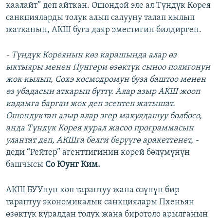
каалайт” деп айткан. Ошондой эле ал Түндүк Корея
санкцияларды толук алып салууну талап кылып
жатканын, АКШ буга даяр эместигин билдирген.
- Түндүк Кореянын көз карашында алар өз
ыктыяры менен Пунгери өзөктүк сыноо полигонун
жок кылып, Сохэ космодромун буза баштоо менен
өз убадасын аткарып бүттү. Алар азыр АКШ жооп
кадамга барган жок деп эсептеп жатышат.
Ошондуктан азыр алар эгер макулдашуу болбосо,
анда Түндүк Корея курал жасоо программасын
улантат деп, АКШга белги берүүгө аракеттенет, -
деди “Рейтер” агенттигинин корей бөлүмүнүн
башчысы
Со Юунг Ким.
АКШ БУУнун көп тараптуу жана өзүнүн бир
тараптуу экономикалык санкциялары Пхеньян
өзөктүк куралдан толук жана биротоло арылганын