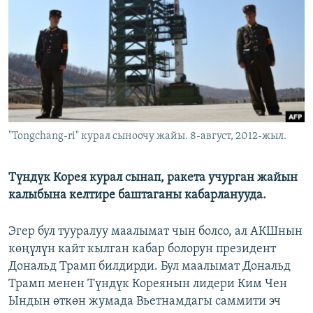
ОНЛАЙН ШЕРИНЕ
ЭЖЕ-СИҢДИЛЕР
АЗАТТЫК+
ЫҢГАЙСЫЗ СУРООЛОР
ЭЕ/АРнун бардык сайттары
"Tongchang-ri" курал сыноочу жайы. 8-август, 2012-жыл.
Түндүк Корея курал сынап, ракета учурган жайын
калыбына келтире баштаганы кабарланууда.
Эгер бул тууралуу маалымат чын болсо, ал АКШнын
көңүлүн кайт кылган кабар болорун президент
Дональд Трамп билдирди. Бул маалымат Дональд
Трамп менен Түндүк Кореянын лидери Ким Чен
Ындын өткөн жумада Вьетнамдагы саммити эч