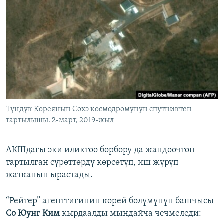
Түндүк Кореянын Сохэ космодромунун спутниктен
тартылышы. 2-март, 2019-жыл
АКШдагы эки иликтөө борбору да жандоочтон
тартылган сүрөттөрдү көрсөтүп, иш жүрүп
жатканын ырастады.
“Рейтер” агенттигинин корей бөлүмүнүн башчысы
Со Юунг Ким
кырдаалды мындайча чечмеледи: