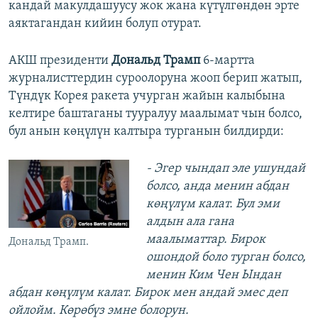
кандай макулдашуусу жок жана күтүлгөндөн эрте
аяктагандан кийин болуп отурат.
АКШ президенти
Дональд Трамп
6-мартта
журналисттердин суроолоруна жооп берип жатып,
Түндүк Корея ракета учурган жайын калыбына
келтире баштаганы тууралуу маалымат чын болсо,
бул анын көңүлүн калтыра турганын билдирди:
- Эгер чындап эле ушундай
болсо, анда менин абдан
көңүлүм калат. Бул эми
алдын ала гана
маалыматтар. Бирок
Дональд Трамп.
ошондой боло турган болсо,
менин Ким Чен Ындан
абдан көңүлүм калат. Бирок мен андай эмес деп
ойлойм. Көрөбүз эмне болорун.