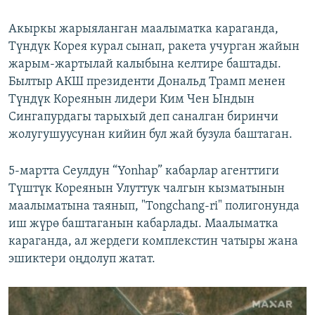
Акыркы жарыяланган маалыматка караганда,
Түндүк Корея курал сынап, ракета учурган жайын
жарым-жартылай калыбына келтире баштады.
Былтыр АКШ президенти Дональд Трамп менен
Түндүк Кореянын лидери Ким Чен Ындын
Сингапурдагы тарыхый деп саналган биринчи
жолугушуусунан кийин бул жай бузула баштаган.
5-мартта Сеулдун “Yonhap” кабарлар агенттиги
Түштүк Кореянын Улуттук чалгын кызматынын
маалыматына таянып, "Tongchang-ri" полигонунда
иш жүрө баштаганын кабарлады. Маалыматка
караганда, ал жердеги комплекстин чатыры жана
эшиктери оңдолуп жатат.