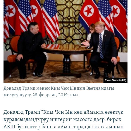
Дональд Трамп менен Ким Чен Ындын Вьетнамдагы
жолугушуусу. 28-февраль, 2019-жыл
Дональд Трамп “Ким Чен Ын көп аймакта өзөктүк
куралсыздандыруу иштерин жасоого даяр, бирок
АКШ бул иштер башка аймактарда да жасалышын