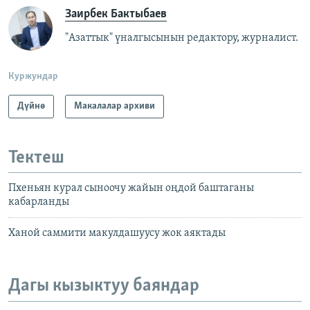
Заирбек Бактыбаев
"Азаттык" үналгысынын редактору, журналист.
Куржундар
Дүйнө
Макалалар архиви
Тектеш
Пхеньян курал сыноочу жайын оңдой баштаганы
кабарланды
Ханой саммити макулдашуусу жок аяктады
Дагы кызыктуу баяндар