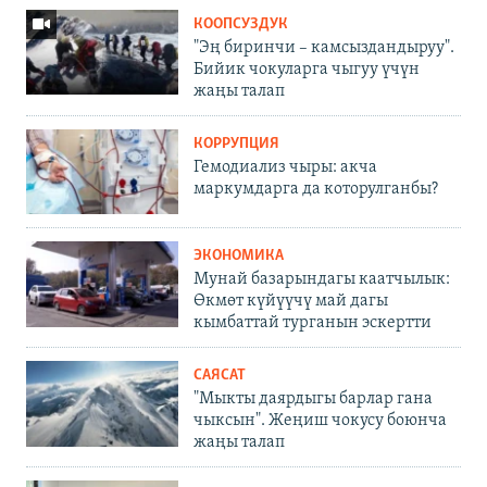
КООПСУЗДУК
"Эң биринчи – камсыздандыруу".
Бийик чокуларга чыгуу үчүн
жаңы талап
КОРРУПЦИЯ
Гемодиализ чыры: акча
маркумдарга да которулганбы?
ЭКОНОМИКА
Мунай базарындагы каатчылык:
Өкмөт күйүүчү май дагы
кымбаттай турганын эскертти
САЯСАТ
"Мыкты даярдыгы барлар гана
чыксын". Жеңиш чокусу боюнча
жаңы талап