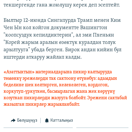
текшергенде гана жоюлушу керек деп эсептейт.
Былтыр 12-июнда Сингапурда Трамп менен Ким
Чен Ын кол койгон документте Вашингтон
"коопсуздук кепилдиктерин", ал эми Пхеньян
"Корей жарым аралын өзөктүк куралдан толук
арылтууга" убада берген. Бирок андан кийин бул
иштерди аткаруу жайлап калды.
«Азаттыктын» материалдарына пикир калтырууда
төмөнкү эрежелерди так сактоону өтүнөбүз: адамдын
беделине шек келтирген, келекелеген, кордогон,
коркутуп-үркүткөн, басмырлаган жана жек көрүүнү
козуткан пикирлерди жазууга болбойт. Эрежени сактабай
жазылган пикирлер жарыяланбайт.
Бөлүшүңүз
Катталыңыз