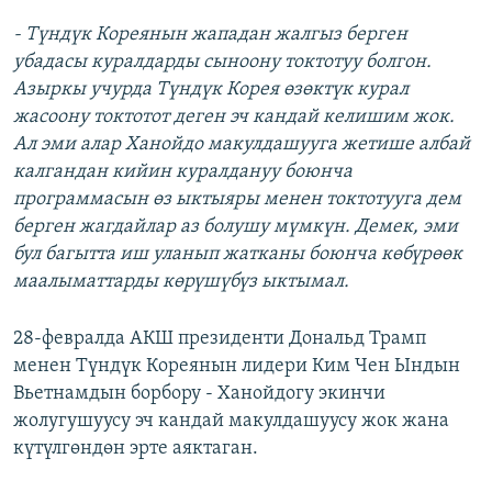
- Түндүк Кореянын жападан жалгыз берген
убадасы куралдарды сыноону токтотуу болгон.
Азыркы учурда Түндүк Корея өзөктүк курал
жасоону токтотот деген эч кандай келишим жок.
Ал эми алар Ханойдо макулдашууга жетише албай
калгандан кийин куралдануу боюнча
программасын өз ыктыяры менен токтотууга дем
берген жагдайлар аз болушу мүмкүн. Демек, эми
бул багытта иш уланып жатканы боюнча көбүрөөк
маалыматтарды көрүшүбүз ыктымал.
28-февралда АКШ президенти Дональд Трамп
менен Түндүк Кореянын лидери Ким Чен Ындын
Вьетнамдын борбору - Ханойдогу экинчи
жолугушуусу эч кандай макулдашуусу жок жана
күтүлгөндөн эрте аяктаган.