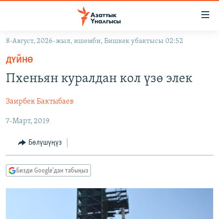
Линктер
Мазмунга
өтүңүз
8-Август, 2026-жыл, ишемби, Бишкек убактысы 02:52
Навигацияга
ЖАҢЫЛЫКТАР
өтүңүз
ДҮЙНӨ
КЫРГЫЗСТАН
Издөөгө
Пхеньян куралдан кол үзө элек
салыңыз
ДҮЙНӨ
КЫРГЫЗСТАН
Заирбек Бактыбаев
УКРАИНА
САЯСАТ
ДҮЙНӨ
7-Март, 2019
АТАЙЫН ИЛИКТӨӨ
ЭКОНОМИКА
БОРБОР АЗИЯ
ТВ ПРОГРАММАЛАР
МАДАНИЯТ
Бөлүшүңүз
ПОДКАСТ
БҮГҮН АЗАТТЫКТА
Бизди Google'дан табыңыз
ӨЗГӨЧӨ ПИКИР
ЭКСПЕРТТЕР ТАЛДАЙТ
БИЗ ЖАНА ДҮЙНӨ
Русский
ДАНИСТЕ