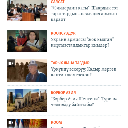
САЯСАТ
"75чилердин каты": Шаардык сот
тараптардын апелляция арызын
карайт
КООПСУЗДУК
Украин армиясы "жок кылган"
кыргызстандыктар кимдер?
ТАРЫХ ЖАНА ТАГДЫР
Үркүндү эскерүү: Кадыр мерген
кантип жол тоскон?
БОРБОР АЗИЯ
"Борбор Азия Шенгени": Туризм
чөлкөмдү байытабы?
КООМ