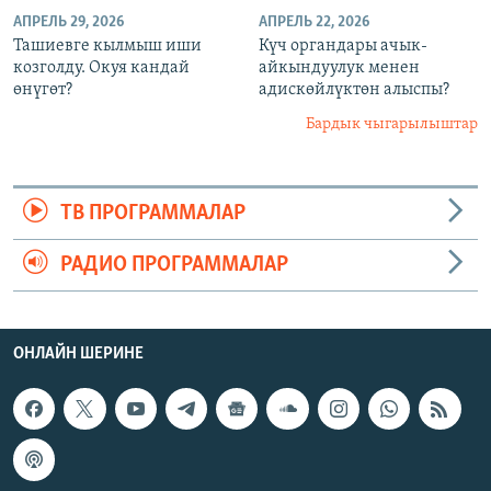
АПРЕЛЬ 29, 2026
АПРЕЛЬ 22, 2026
Ташиевге кылмыш иши
Күч органдары ачык-
козголду. Окуя кандай
айкындуулук менен
өнүгөт?
адискөйлүктөн алыспы?
Бардык чыгарылыштар
ТВ ПРОГРАММАЛАР
РАДИО ПРОГРАММАЛАР
ОНЛАЙН ШЕРИНЕ