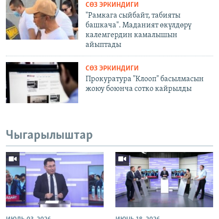
СӨЗ ЭРКИНДИГИ
"Рамкага сыйбайт, табияты
башкача". Маданият өкүлдөрү
калемгердин камалышын
айыптады
СӨЗ ЭРКИНДИГИ
Прокуратура "Клооп" басылмасын
жоюу боюнча сотко кайрылды
Чыгарылыштар