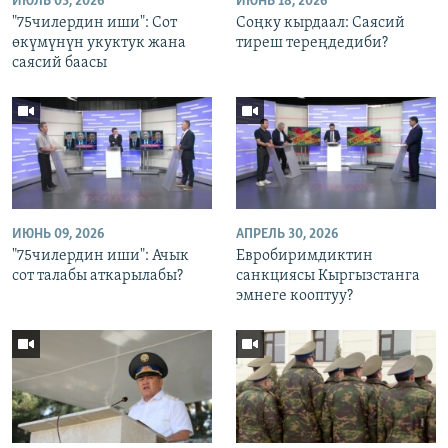
ИЮЛЬ 03, 2026
ИЮНЬ 18, 2026
"75чилердин иши": Сот
Соңку кырдаал: Саясий
өкүмүнүн укуктук жана
тиреш тереңдедиби?
саясий баасы
ИЮНЬ 09, 2026
АПРЕЛЬ 30, 2026
"75чилердин иши": Ачык
Евробиримдиктин
сот талабы аткарылабы?
санкциясы Кыргызстанга
эмнеге кооптуу?