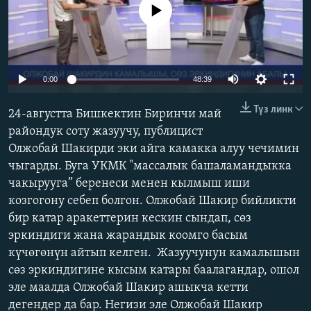
No media source currently available
ОНЛАЙН ШЕРИНЕ
ЭЖЕ-СИҢДИЛЕР
АЗАТТЫК+
ЫҢГАЙСЫЗ СУРООЛОР
Auto
0:00
48:39
240p
ЭЕ/АРнун бардык сайттары
Түз линк
24-августта Бишкектин Биринчи май
360p
райондук соту жазуучу, публицист
Олжобай Шакирди эки айга камакка алуу чечимин
480p
Auto
240p
360p
480p
чыгарды. Буга УКМК "массалык башаламандыкка
720p
чакырууга” беренеси менен кылмыш иши
720p
1080p
1080p
козгогону себеп болгон. Олжобай Шакир бийликти
бир катар аракеттерин кескин сындап, сөз
эркиндиги жана жарандык коомго басым
күчөгөнүн айтып келген. Жазуучунун камалышын
сөз эркиндигине кысым катары баалагандар, ошол
эле маалда Олжобай Шакир ашыкча кетти
дегендер да бар. Негизи эле Олжобай Шакир