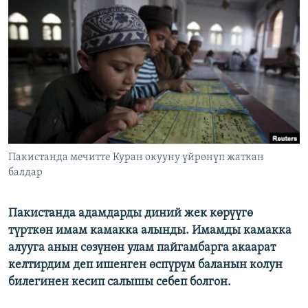
ОНЛАЙН ШЕРИНЕ
ЭЖЕ-СИҢДИЛЕР
АЗАТТЫК+
ЫҢГАЙСЫЗ СУРООЛОР
ЭЕ/АРнун бардык сайттары
Пакистанда мечитте Куран окууну үйрөнүп жаткан
балдар
Пакистанда адамдарды диний жек көрүүгө
түрткөн имам камакка алынды. Имамды камакка
алууга анын сөзүнөн улам пайгамбарга акаарат
келтирдим деп ишенген өспүрүм баланын колун
билегинен кесип салышы себеп болгон.