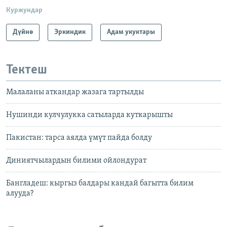
Куржундар
Дүйнө
Эркиндик
Адам укуктары
Тектеш
Малаланы аткандар жазага тартылды
Нушинди кулчулукка сатыларда куткарышты
Пакистан: тарса аялда үмүт пайда болду
Диниятчылардын билими ойлондурат
Бангладеш: кыргыз балдары кандай багытта билим
алууда?