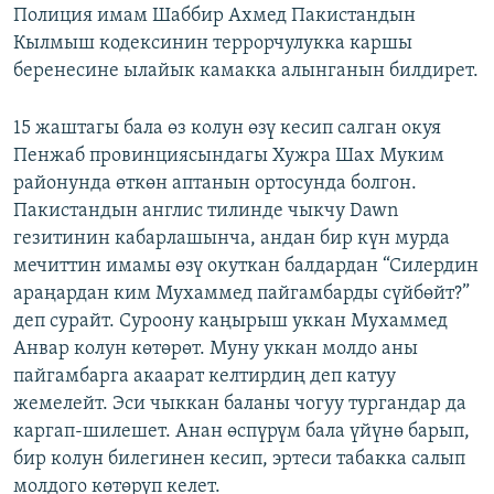
Полиция имам Шаббир Ахмед Пакистандын
Кылмыш кодексинин террорчулукка каршы
беренесине ылайык камакка алынганын билдирет.
15 жаштагы бала өз колун өзү кесип салган окуя
Пенжаб провинциясындагы Хужра Шах Муким
районунда өткөн аптанын ортосунда болгон.
Пакистандын англис тилинде чыкчу Dawn
гезитинин кабарлашынча, андан бир күн мурда
мечиттин имамы өзү окуткан балдардан “Силердин
араңардан ким Мухаммед пайгамбарды сүйбөйт?”
деп сурайт. Суроону каңырыш уккан Мухаммед
Анвар колун көтөрөт. Муну уккан молдо аны
пайгамбарга акаарат келтирдиң деп катуу
жемелейт. Эси чыккан баланы чогуу тургандар да
каргап-шилешет. Анан өспүрүм бала үйүнө барып,
бир колун билегинен кесип, эртеси табакка салып
молдого көтөрүп келет.