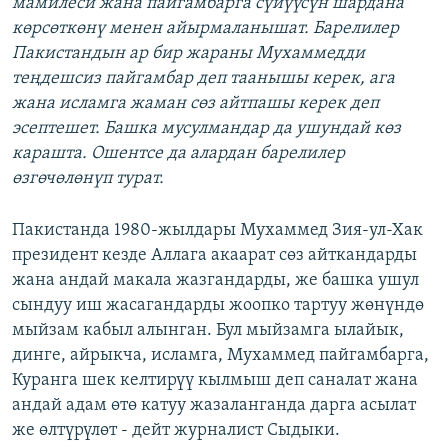
мамилеси жана пайгамбарга сүйүүсүн шардана
көрсөткөнү менен айырмаланышат. Барелилер
Пакистандын ар бир жараны Мухаммедди
теңдешсиз пайгамбар деп таанышы керек, ага
жана исламга жаман сөз айтпашы керек деп
эсептешет. Башка мусулмандар да ушундай көз
карашта. Ошентсе да алардан барелилер
өзгөчөлөнүп турат.
Пакистанда 1980-жылдары Мухаммед Зия-ул-Хак
президент кезде Аллага акаарат сөз айткандарды
жана андай макала жазгандарды, же башка ушул
сындуу иш жасагандарды жоопко тартуу жөнүндө
мыйзам кабыл алынган. Бул мыйзамга ылайык,
динге, айрыкча, исламга, Мухаммед пайгамбарга,
Куранга шек келтирүү кылмыш деп саналат жана
андай адам өтө катуу жазаланганда дарга асылат
же өлтүрүлөт - дейт журналист Сыдыки.