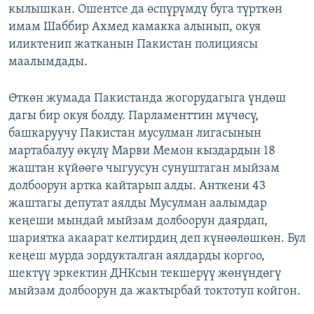
кылышкан. Ошентсе да өспүрүмдү буга түрткөн
имам Шаббир Ахмед камакка алынып, окуя
иликтенип жатканын Пакистан полициясы
маалымдады.
Өткөн жумада Пакистанда жогорудагыга үндөш
дагы бир окуя болду. Парламенттин мүчөсү,
башкаруучу Пакистан мусулман лигасынын
мартабалуу өкүлү Марви Мемон
кыздардын 18
жаштан күйөөгө чыгуусун сунуштаган мыйзам
долбоорун артка кайтарып алды. Анткени 43
жаштагы депутат аялды Мусулман аалымдар
кеңеши мындай мыйзам долбоорун даярдап,
шариятка акаарат келтирдиң деп күнөөлөшкөн. Бул
кеңеш мурда зордукталган аялдарды коргоо,
шектүү эркектин ДНКсын текшерүү жөнүндөгү
мыйзам долбоорун да жактырбай токтотуп койгон.