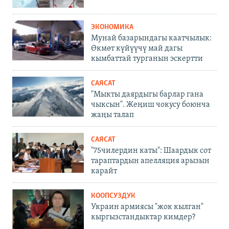
ЭКОНОМИКА
Мунай базарындагы каатчылык:
Өкмөт күйүүчү май дагы
кымбаттай турганын эскертти
САЯСАТ
"Мыкты даярдыгы барлар гана
чыксын". Жеңиш чокусу боюнча
жаңы талап
САЯСАТ
"75чилердин каты": Шаардык сот
тараптардын апелляция арызын
карайт
КООПСУЗДУК
Украин армиясы "жок кылган"
кыргызстандыктар кимдер?