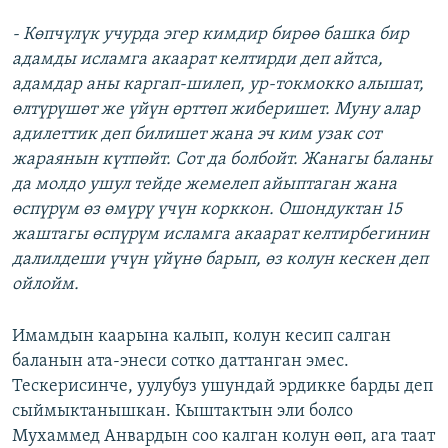
- Көпчүлүк учурда эгер кимдир бирөө башка бир
адамды исламга акаарат келтирди деп айтса,
адамдар аны каргап-шилеп, ур-токмокко алышат,
өлтүрүшөт же үйүн өрттөп жиберишет. Муну алар
адилеттик деп билишет жана эч ким узак сот
жараянын күтпөйт. Сот да болбойт. Жанагы баланы
да молдо ушул тейде жемелеп айыптаган жана
өспүрүм өз өмүрү үчүн корккон. Ошондуктан 15
жаштагы өспүрүм исламга акаарат келтирбегинин
далилдеши үчүн үйүнө барып, өз колун кескен деп
ойлойм.
Имамдын каарына калып, колун кесип салган
баланын ата-энеси сотко даттанган эмес.
Тескерисинче, уулубуз ушундай эрдикке барды деп
сыймыктанышкан. Кыштактын эли болсо
Мухаммед Анвардын соо калган колун өөп, ага таат