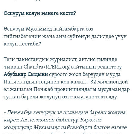
Өспүрүм колун эмнеге кести?
Өспүрүм Мухаммед пайгамбарга сөз
тийгизбегенин жана аны сүйгөнүн далилдөө үчүн
колун кестиби?
Теги пакистандык журналист, англис тилинде
чыккан Chandra/RFERL.org сайтынын редактору
Абубакар Сыдыки
суроого жооп берүүдөн мурда
Пакистандын теңинен көп калкы - 82 миллиондой
эл жашаган Пенжаб провинцияндагы мусулмандар
туткан барели жолунун өзгөчөлүгүнө токтолду.
- Пенжабда көпчүлүк эл исламдын барели жолуна
кирет. Ал негизинен байистүү. Бирок ал
жолдогулар Мухаммед пайгамбарга болгон өзгөчө