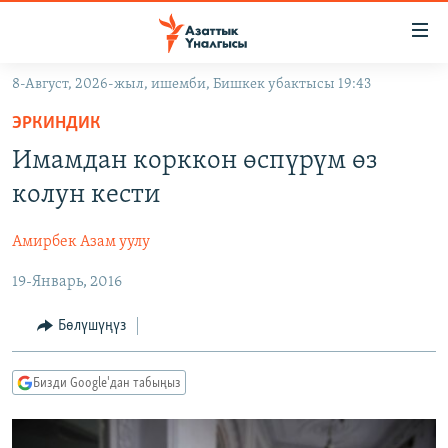
Линктер
Мазмунга
өтүңүз
8-Август, 2026-жыл, ишемби, Бишкек убактысы 19:43
Навигацияга
ЖАҢЫЛЫКТАР
өтүңүз
ЭРКИНДИК
КЫРГЫЗСТАН
Издөөгө
Имамдан корккон өспүрүм өз
салыңыз
ДҮЙНӨ
КЫРГЫЗСТАН
колун кести
УКРАИНА
САЯСАТ
ДҮЙНӨ
Амирбек Азам уулу
АТАЙЫН ИЛИКТӨӨ
ЭКОНОМИКА
БОРБОР АЗИЯ
19-Январь, 2016
ТВ ПРОГРАММАЛАР
МАДАНИЯТ
ПОДКАСТ
БҮГҮН АЗАТТЫКТА
Бөлүшүңүз
ӨЗГӨЧӨ ПИКИР
ЭКСПЕРТТЕР ТАЛДАЙТ
Бизди Google'дан табыңыз
БИЗ ЖАНА ДҮЙНӨ
Русский
ДАНИСТЕ