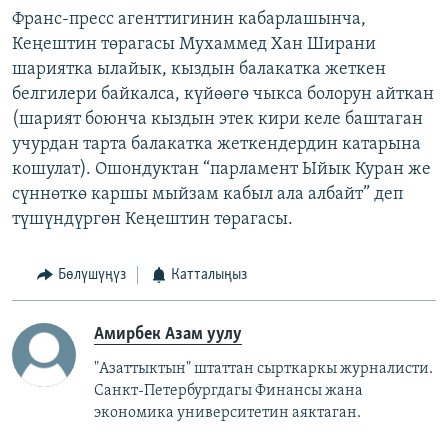
Франс-пресс агенттигинин кабарлашынча,
Кеңештин төрагасы Мухаммед Хан Ширани
шариятка ылайык, кыздын балакатка жеткен
белгилери байкалса, күйөөгө чыкса болорун айткан
(шарият боюнча кыздын этек кири келе баштаган
учурдан тарта балакатка жеткендердин катарына
кошулат). Ошондуктан “парламент Ыйык Куран же
сүннөткө каршы мыйзам кабыл ала албайт” деп
түшүндүргөн Кеңештин төрагасы.
Бөлүшүңүз
Катталыңыз
Амирбек Азам уулу
"Азаттыктын" штаттан сырткаркы журналисти.
Санкт-Петербургдагы Финансы жана
экономика университетин аяктаган.