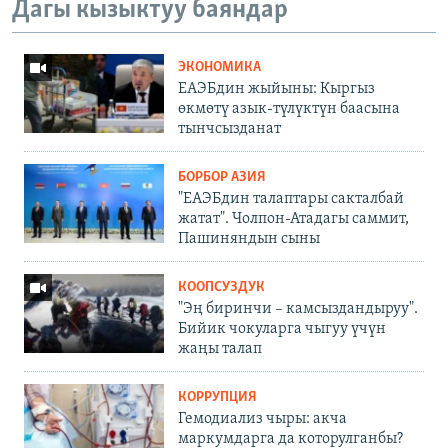
Дагы кызыктуу баяндар
ЭКОНОМИКА
ЕАЭБдин жыйыны: Кыргыз
өкмөтү азык-түлүктүн баасына
тынчсызданат
БОРБОР АЗИЯ
"ЕАЭБдин талаптары сакталбай
жатат". Чолпон-Атадагы саммит,
Пашиняндын сыны
КООПСУЗДУК
"Эң биринчи – камсыздандыруу".
Бийик чокуларга чыгуу үчүн
жаңы талап
КОРРУПЦИЯ
Гемодиализ чыры: акча
маркумдарга да которулганбы?