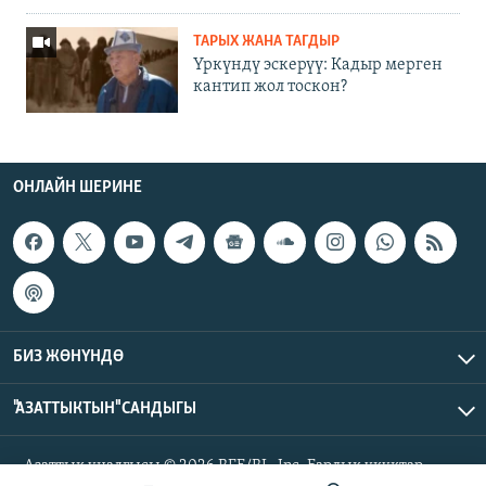
ТАРЫХ ЖАНА ТАГДЫР
Үркүндү эскерүү: Кадыр мерген
кантип жол тоскон?
ОНЛАЙН ШЕРИНЕ
БИЗ ЖӨНҮНДӨ
"АЗАТТЫКТЫН" САНДЫГЫ
Азаттык үналгысы © 2026 RFE/RL, Inc. Бардык укуктар