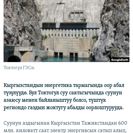
ОНЛАЙН ШЕРИНЕ
ЭЖЕ-СИҢДИЛЕР
АЗАТТЫК+
ЫҢГАЙСЫЗ СУРООЛОР
ЭЕ/АРнун бардык сайттары
Токтогул ГЭСи.
Кыргызстандын энергетика тармагында оор абал
түзүлүүдө. Бул Токтогул суу сактагычында суунун
азаюсу менен байланыштуу болсо, түштүк
региондо газдын жоктугу абалды оорлоштурууда.
Суунун аздыгынан Кыргызстан Тажикстандан 600
млн. киловатт саат электр энергиясын сатып алып,