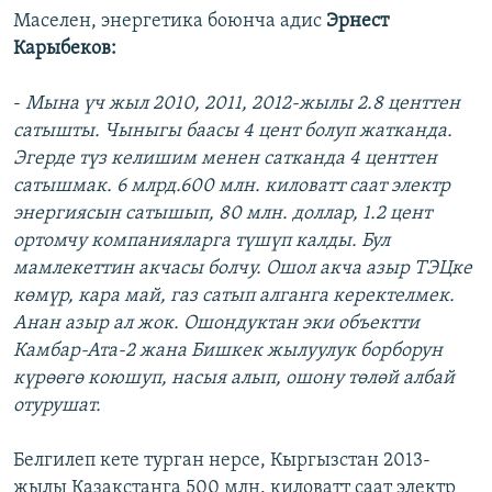
Маселен, энергетика боюнча адис
Эрнест
Карыбеков:
-
Мына үч жыл 2010, 2011, 2012-жылы 2.8 центтен
сатышты. Чыныгы баасы 4 цент болуп жатканда.
Эгерде түз келишим менен сатканда 4 центтен
сатышмак. 6 млрд.600 млн. киловатт саат электр
энергиясын сатышып, 80 млн. доллар, 1.2 цент
ортомчу компанияларга түшүп калды. Бул
мамлекеттин акчасы болчу. Ошол акча азыр ТЭЦке
көмүр, кара май, газ сатып алганга керектелмек.
Анан азыр ал жок. Ошондуктан эки объектти
Камбар-Ата-2 жана Бишкек жылуулук борборун
күрөөгө коюшуп, насыя алып, ошону төлөй албай
отурушат.
Белгилеп кете турган нерсе, Кыргызстан 2013-
жылы Казакстанга 500 млн. киловатт саат электр