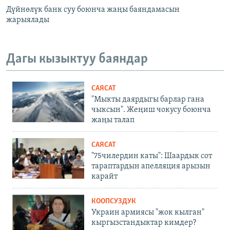
Дүйнөлүк банк суу боюнча жаңы баяндамасын
жарыялады
Дагы кызыктуу баяндар
САЯСАТ
"Мыкты даярдыгы барлар гана
чыксын". Жеңиш чокусу боюнча
жаңы талап
САЯСАТ
"75чилердин каты": Шаардык сот
тараптардын апелляция арызын
карайт
КООПСУЗДУК
Украин армиясы "жок кылган"
кыргызстандыктар кимдер?