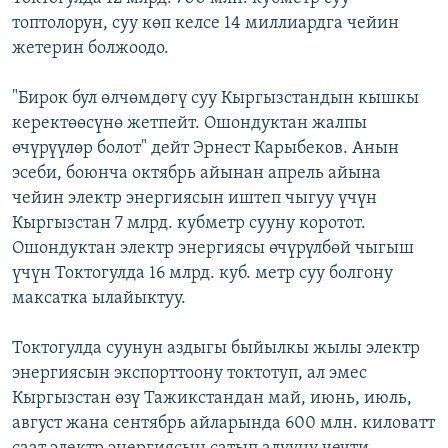
топтолорун, суу көп келсе 14 миллиардга чейин
жетерин болжоодо.
"Бирок бул өлчөмдөгү суу Кыргызстандын кышкы
керектөөсүнө жетпейт. Ошондуктан жалпы
өчүрүүлөр болот" дейт Эрнест Карыбеков. Анын
эсеби, боюнча октябрь айынан апрель айына
чейин электр энергиясын иштеп чыгуу үчүн
Кыргызстан 7 млрд. кубметр сууну коротот.
Ошондуктан электр энергиясы өчүрүлбөй чыгыш
үчүн Токтогулда 16 млрд. куб. метр суу болгону
максатка ылайыктуу.
Токтогулда суунун аздыгы быйылкы жылы электр
энергиясын экспорттоону токтотуп, ал эмес
Кыргызстан өзү Тажикстандан май, июнь, июль,
август жана сентябрь айларында 600 млн. киловатт