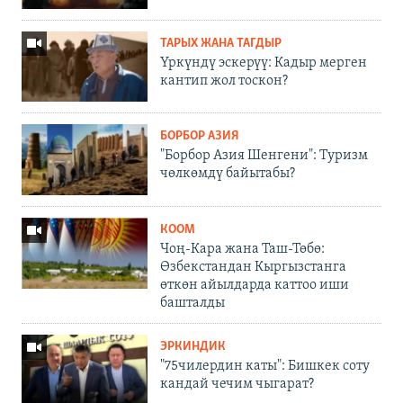
ТАРЫХ ЖАНА ТАГДЫР
Үркүндү эскерүү: Кадыр мерген
кантип жол тоскон?
БОРБОР АЗИЯ
"Борбор Азия Шенгени": Туризм
чөлкөмдү байытабы?
КООМ
Чоң-Кара жана Таш-Төбө:
Өзбекстандан Кыргызстанга
өткөн айылдарда каттоо иши
башталды
ЭРКИНДИК
"75чилердин каты": Бишкек соту
кандай чечим чыгарат?