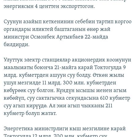
энергиясын 4 центтен экспорттогон.
Суунун азайып кеткенинин себебин тартип коргоо
органдары иликтей баштаганын өнөр жай
министри Осмонбек Артыкбаев 22-майда
билдирди.
Улуттук электр станциялар акционердик коомунун
маалыматы боюнча 21-майга карай Токтогулда 9
млрд. кубметрден ашуун суу болду. Өткөн жылы
ушул мезгилде 11 млрд. 300 млн. кубметрден
көбүрөөк суу болгон. Күндүн ысышы менен агым
көбөйүп, суу сактагычка секундасына 610 кубметр
суу агып кирүүдө. Ал эми агып чыкканы 211
кубметр болуп жатат.
Энергетика министрлиги кыш мезгилине карай
Токтогулда 12 млрд. 700 млн. кубметр суу