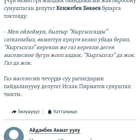
үчүн өкмөттүн жылдык баяндамасын жактырбоону
сунуштаган депутат
Кенжебек Бөкөев
буларга
токтолду:
-
Мен ойлоймун, былтыр “Кыргызгазды”
сатканыбыз, өкмөттүн күнүгө келип убада берип,
“Кыргызгаз” керекпи же газ керекпи деген
маселесине бүгүн жооп алдык. “Кыргызгаз” да жок.
Газ да жок.
Газ маселесин чечүүдө суу рычагдарын
пайдаланууну депутат Исхак Пирматов сунуштап
чыкты.
Бөлүшүңүз
Катталыңыз
Айданбек Акмат уулу