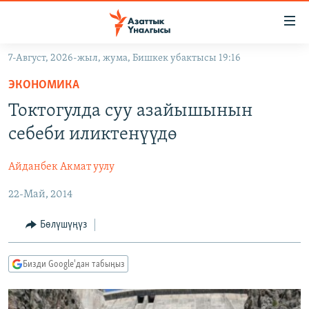
Линктер
Мазмунга
өтүңүз
7-Август, 2026-жыл, жума, Бишкек убактысы 19:16
Навигацияга
ЖАҢЫЛЫКТАР
өтүңүз
ЭКОНОМИКА
КЫРГЫЗСТАН
Издөөгө
Токтогулда суу азайышынын
салыңыз
ДҮЙНӨ
КЫРГЫЗСТАН
себеби иликтенүүдө
УКРАИНА
САЯСАТ
ДҮЙНӨ
Айданбек Акмат уулу
АТАЙЫН ИЛИКТӨӨ
ЭКОНОМИКА
БОРБОР АЗИЯ
22-Май, 2014
ТВ ПРОГРАММАЛАР
МАДАНИЯТ
ПОДКАСТ
БҮГҮН АЗАТТЫКТА
Бөлүшүңүз
ӨЗГӨЧӨ ПИКИР
ЭКСПЕРТТЕР ТАЛДАЙТ
Бизди Google'дан табыңыз
БИЗ ЖАНА ДҮЙНӨ
Русский
ДАНИСТЕ