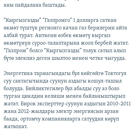
аны пайдалана баштады.
“Кыргызгазды” “Газпромго” 1 долларга саткан
өкмөт түштүк регионго качан газ берилерин айта
албай турат. Анткени өзбек өкмөтү кыргыз
өкмөтүнүн суроо-талаптарына жооп бербей жатат.
“Газпром” болсо “Кыргызгазды” толук сатып алып
бүтө элекпиз деген шылтоо менен четке чыгууда.
Энергетика тармагындагы бул көйгөйгө Токтогул
суу сактагычында суунун аздыгы кошул-ташыл
болууда. Бийликтегилер бул абалды суу аз боло
турган циклдин келиши менен байланыштырып
жатат. Бирок эксперттер суунун аздыгын 2010-2011
жана 2012-жылдары электр энергиясын арзан
баада, ортомчу компанияларга сатуудан көрүп
жатышат.