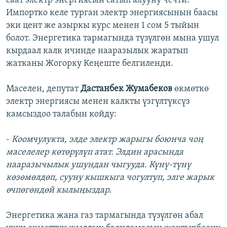
саат электр энергиясын сатып алууну чечти.
Импортко келе турган электр энергиясынын баасы
эки цент же азыркы курс менен 1 сом 5 тыйын
болот. Энергетика тармагында түзүлгөн мына ушул
кырдаал калк ичинде нааразылык жаратып
жатканы Жогорку Кеңеште белгиленди.
Маселен, депутат
Дастанбек Жумабеков
өкмөткө
электр энергиясы менен калкты үзгүлтүксүз
камсыздоо талабын койду:
-
Коомчулукта, элде электр жарыгы боюнча чоң
маселелер көтөрүлүп атат. Элдин арасында
нааразычылык ушундан чыгууда. Күнү-түнү
көзөмөлдөп, сууну кышкыга чогултуп, элге жарык
өчпөгөндөй кылыңыздар.
Энергетика жана газ тармагында түзүлгөн абал