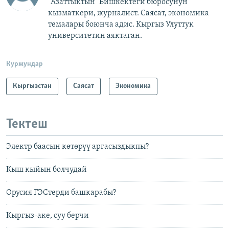
"Азаттыктын" Бишкектеги бюросунун
кызматкери, журналист. Саясат, экономика
темалары боюнча адис. Кыргыз Улуттук
университетин аяктаган.
Куржундар
Кыргызстан
Саясат
Экономика
Тектеш
Электр баасын көтөрүү аргасыздыкпы?
Кыш кыйын болчудай
Орусия ГЭСтерди башкарабы?
Кыргыз-аке, суу берчи