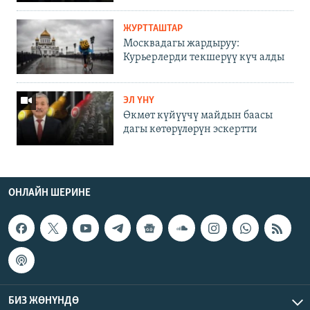
ЖУРТТАШТАР
Москвадагы жардыруу:
Курьерлерди текшерүү күч алды
ЭЛ ҮНҮ
Өкмөт күйүүчү майдын баасы
дагы көтөрүлөрүн эскертти
ОНЛАЙН ШЕРИНЕ
БИЗ ЖӨНҮНДӨ