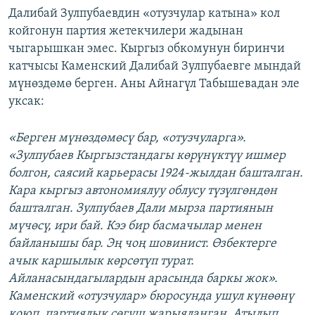
Далибай Зулпубаевдин «отузчулар катына» кол
койгонун партия жетекчилери жадынан
чыгарышкан эмес. Кыргыз обкомунун биринчи
катчысы Каменский Далибай Зулпубаевге мындай
мүнөздөмө берген. Аны Айнагүл Табышевадан эле
уксак:
«Берген мүнөздөмөсү бар, «отузчуларга».
«Зулпубаев Кыргызстандагы көрүнүктүү ишмер
болгон, саясий карьерасы 1924-жылдан башталган.
Кара кыргыз автономиялуу облусу түзүлгөндөн
башталган. Зулпубаев Дали мырза партиянын
мүчөсү, ири бай. Кээ бир басмачылар менен
байланышы бар. Эң чоң шовинист. Өзбектерге
ачык каршылык көрсөтүп турат.
Айланасындагылардын арасында баркы жок»
.
Каменский «отузчулар» бюросунда ушул күнөөнү
коюп, партиялык сөгүш жарыяланган. Атылып