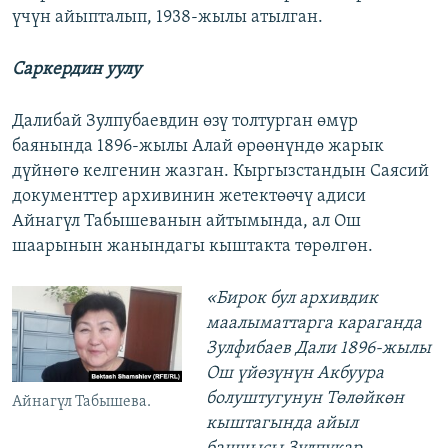
үчүн айыпталып, 1938-жылы атылган.
Саркердин уулу
Далибай Зулпубаевдин өзү толтурган өмүр
баянында 1896-жылы Алай өрөөнүндө жарык
дүйнөгө келгенин жазган. Кыргызстандын Саясий
документтер архивинин жетектөөчү адиси
Айнагүл Табышеванын айтымында, ал Ош
шаарынын жанындагы кыштакта төрөлгөн.
«Бирок бул архивдик
маалыматтарга караганда
Зулфибаев Дали 1896-жылы
Ош үйөзүнүн Акбуура
болуштугунун Төлөйкөн
Айнагүл Табышева.
кыштагында айыл