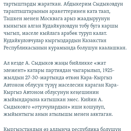
тартыштарды жараткан. Абдыкерим Сыдыковдун
тарапташтарынын аракеттеринен ката таап,
Ташкен менен Москвага арыз жаадыруунун
кыныгын алган Кудайкуловдун тобу буга каршы
чыгып, маселе кыйлага арабөк туруп калат.
Кудайкуловчулар кыргыздардын Казакстан
Республикасынын курамында болушун каалашкан.
Ал кезде А. Сыдыков жаңы бийликке «жат
элемент» катары партиядан чыгарылып, 1925-
жылдын 27-30-мартында өткөн Кара-Кыргыз
Автоном облусун түзүү маселесин караган Кара-
Кыргыз Автоном облусунун кеңешинин
жыйындарына катышкан эмес. Кийин А.
Сыдыковго «отузчулардын» иши кошулуп,
жыйынтыгы анын атылышы менен аяктаган.
Кыргызстандын өз алдынча республика болушун