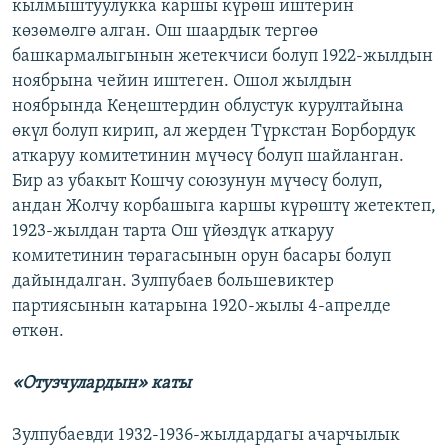
кылмыштуулукка каршы күрөш иштерин
көзөмөлгө алган. Ош шаардык тергөө
башкармалыгынын жетекчиси болуп 1922-жылдын
ноябрына чейин иштеген. Ошол жылдын
ноябрында Кеңештердин облустук курултайына
өкүл болуп кирип, ал жерден Түркстан Борбордук
аткаруу комитетинин мүчөсү болуп шайланган.
Бир аз убакыт Кошчу союзунун мүчөсү болуп,
андан Жолчу корбашыга каршы күрөштү жетектеп,
1923-жылдан тарта Ош үйөздүк аткаруу
комитетинин төрагасынын орун басары болуп
дайындалган. Зулпубаев большевиктер
партиясынын катарына 1920-жылы 4-апрелде
өткөн.
«Отузчулардын» каты
Зулпубаевди 1932-1936-жылдардагы ачарчылык