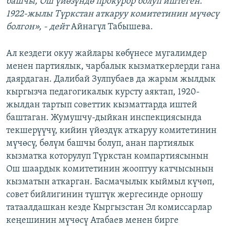
башчы, Ош үйөзүндө прокурор болуп иштеген.
1922-жылы Түркстан аткаруу комитетинин мүчөсү
болгон», - дейт
Айнагүл Табышева.
Ал кездеги окуу жайлары көбүнесе мугалимдер
менен партиялык, чарбалык кызматкерлерди гана
даярдаган. Далибай Зулпубаев да жарым жылдык
кыргызча педагогикалык курсту аяктап, 1920-
жылдан тартып советтик кызматтарда иштей
баштаган. Жумушчу-дыйкан инспекциясында
текшерүүчү, кийин үйөздүк аткаруу комитетинин
мүчөсү, бөлүм башчы болуп, анан партиялык
кызматка которулуп Түркстан компартиясынын
Ош шаардык комитетинин жооптуу катчысынын
кызматын аткарган. Басмачылык кыймыл күчөп,
совет бийлигинин түштүк жергесинде орношу
татаалдашкан кезде Кыргызстан Эл комиссарлар
кеңешинин мүчөсү Атабаев менен бирге