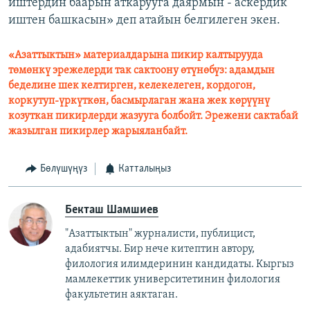
иштердин баарын аткарууга даярмын - аскердик
иштен башкасын» деп атайын белгилеген экен.
«Азаттыктын» материалдарына пикир калтырууда
төмөнкү эрежелерди так сактоону өтүнөбүз: адамдын
беделине шек келтирген, келекелеген, кордогон,
коркутуп-үркүткөн, басмырлаган жана жек көрүүнү
козуткан пикирлерди жазууга болбойт. Эрежени сактабай
жазылган пикирлер жарыяланбайт.
Бөлүшүңүз
Катталыңыз
Бекташ Шамшиев
"Азаттыктын" журналисти, публицист,
адабиятчы. Бир нече китептин автору,
филология илимдеринин кандидаты. Кыргыз
мамлекеттик университетинин филология
факультетин аяктаган.