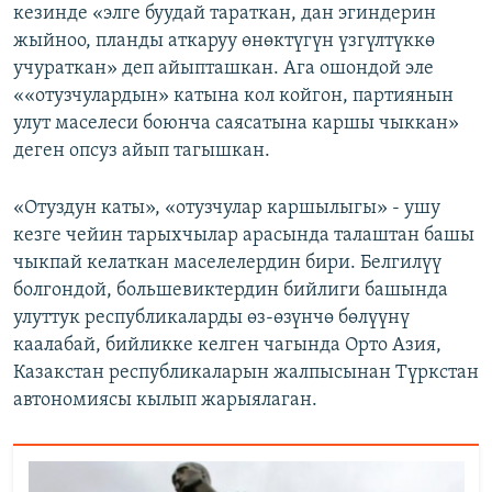
кезинде «элге буудай тараткан, дан эгиндерин
жыйноо, планды аткаруу өнөктүгүн үзгүлтүккө
учураткан» деп айыпташкан. Ага ошондой эле
««отузчулардын» катына кол койгон, партиянын
улут маселеси боюнча саясатына каршы чыккан»
деген опсуз айып тагышкан.
«Отуздун каты», «отузчулар каршылыгы» - ушу
кезге чейин тарыхчылар арасында талаштан башы
чыкпай келаткан маселелердин бири. Белгилүү
болгондой, большевиктердин бийлиги башында
улуттук республикаларды өз-өзүнчө бөлүүнү
каалабай, бийликке келген чагында Орто Азия,
Казакстан республикаларын жалпысынан Түркстан
автономиясы кылып жарыялаган.