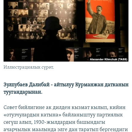
ОНЛАЙН ШЕРИНЕ
ЭЖЕ-СИҢДИЛЕР
АЗАТТЫК+
ЫҢГАЙСЫЗ СУРООЛОР
ЭЕ/АРнун бардык сайттары
Иллюстрациялык сүрөт.
Зулпубаев Далибай - айтылуу Курманжан датканын
туугандарынан.
Совет бийлигине ак дилден кызмат кылып, кийин
«отузчулардын катына» байланыштуу партиялык
сөгүш алып, 1930-жылдардын башындагы
ачарчылык маалында элге дан таратып бергендиги