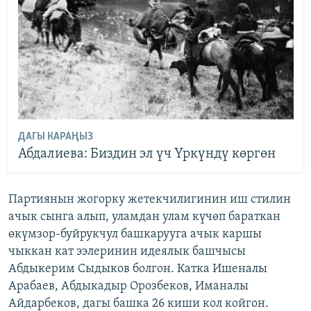
ДАГЫ КАРАҢЫЗ
Абдалиева: Биздин эл үч Үркүндү көргөн
Партиянын жогорку жетекчилигинин иш стилин
ачык сынга алып, уламдан улам күчөп бараткан
өкүмзор-буйрукчул башкарууга ачык каршы
чыккан кат ээлеринин идеялык башчысы
Абдыкерим Сыдыков болгон. Катка Ишеналы
Арабаев, Абдыкадыр Орозбеков, Иманалы
Айдарбеков, дагы башка 26 киши кол койгон.