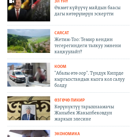
ЭЛ ҮНҮ
Өкмөт күйүүчү майдын баасы
дагы көтөрүлөрүн эскертти
САЯСАТ
Жетим-Тоо: Темир кендин
тегерегиндеги талкуу эмнени
каңкуулайт?
КООМ
"Абалы өтө оор". Түндүк Кипрде
кыргызстандык кызга кол салуу
болду
ӨЗГӨЧӨ ПИКИР
Көрүнүктүү тарыхнаамачы
Жаныбек Жакыпбековдун
жаркын элесине
ЭКОНОМИКА