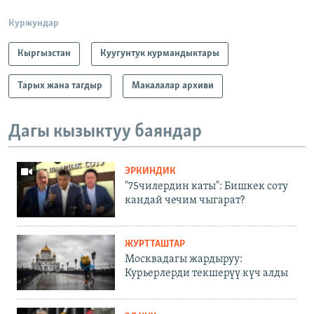
Куржундар
Кыргызстан
Куугунтук курмандыктары
Тарых жана тагдыр
Макалалар архиви
Дагы кызыктуу баяндар
ЭРКИНДИК
"75чилердин каты": Бишкек соту
кандай чечим чыгарат?
ЖУРТТАШТАР
Москвадагы жардыруу:
Курьерлерди текшерүү күч алды