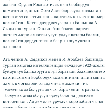
жактап Орусия Компартиясынын борбордук
комитетине, анын Орто Азия бюросуна жазылган
катка отуз советтик жана партиялык кызматкерлер
кол койгон. Катты даярдоочулардын башында А.
Сыдыков турган. Сталин баш болгон партия
жетекчилери ал катты улутчулдук катары баалап,
кол койгондордун текши баарын жумуштан
алышкан.
Ага чейин А. Сыдыков менен И. Арабаев башында
турган кыргыз интеллигенция өкүлдөрү 1922-жылы
буйрукчул башкарууга өтүп бараткан большевиктер
партиясынын Борбордук комитетинин ишин сынга
алып, кыргыз эли өз алдынча мамлекеттик
түзүлүшкө ээ болууга акысы бар экенин ырастап,
Тоолуу кыргыз облусун түзүү боюнча демилге
көтөрүшкөн. Ал демилге уруулук көрө албастыктын
сазына батып калган айрым адамдардын