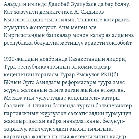
Алардын ичинде Далибай Зулпубаев да бар болчу.
Кат жазуунун демилгечиси А. Сыдыков
Кыргызстандан чыгарылып, Ташкенге катардагы
жумушка жөнөтүлөт. Аны менен эле
Кыргызстандын башкалар менен катар өз алдынча
республика болушуна жетишүү аракети токтобойт.
1926-жылдын ноябрында Казакстандын лидери,
Түрк республикаларынын эл комиссарлар
кеңешинин төрагасы Турар Рыскулов РКП(б)
БКнын Орто Азиядагы реформалары туура эмес
жүрүп жатканын сынга алган жыйын өткөргөн.
Москва аны «улутчулдар кеңешмеси» катары
баалайт. И. Сталин башында турган большевиктер
партиясынын жүргүзгөн саясаты элдин турмушун
жакшыртпастан кайра начарлатканы, бөлүнүп-
жарылуу, көпчүлүк элдин кызыкчылыгына
караганда жалгыз партия жетекчисинин кадыр-