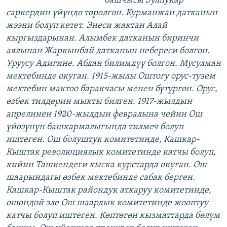
башчысы Зулпукар
саркердин үйүндө төрөлгөн. Курманжан датканын
жээни болуп кетет. Энеси жактан Алай
кыргыздарынан. Алымбек датканын биринчи
аялынан Жаркынбай датканын небереси болгон.
Уруусу Адигине. Абдан билимдүү болгон. Мусулман
мектебинде окуган. 1915-жылы Оштогу орус-тузем
мектебин мактоо баракчасы менен бүтүргөн. Орус,
өзбек тилдерин мыкты билген. 1917-жылдын
апрелинен 1920-жылдын февралына чейин Ош
үйөзүнүн башкармалыгында тилмеч болуп
иштеген. Ош болуштук комитетинде, Кашкар-
Кыштак революциялык комитетинде катчы болуп,
кийин Ташкендеги кыска курстарда окуган. Ош
шаарындагы өзбек мектебинде сабак берген.
Кашкар-Кыштак райондук аткаруу комитетинде,
ошондой эле Ош шаардык комитетинде жооптуу
катчы болуп иштеген. Көптөгөн кызматтарда бөлүм