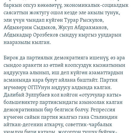
баркын опсуз көкөлөтүү, экономикалык-социалдык
саясаттын жоктугу ошол кезде эле акылы тунук,
эли үчүн чындап күйгөн Турар Рыскулов,
Абдыкерим Сыдыков, Жусуп Абдрахманов,
Абдыкадыр Орозбеков сындуу кыргыз уулдарын
нааразылы кылган.
Бирок да партиялык демократияга ишенүү, өз ара
сындоо аракети аз өтпөй коопсуздук кызматынын
аңдуусуна алынып, иш деп күйгөн азаматтардын
асманында кара булут айлана баштайт. Партия
мүчөлөрү ОГПУнун аңдуусу алдында калган.
Далибай Зулпубаев кол койгон «отузчулар каты»
большевиктер партиясындагы азыноолак калган
демократиянын бир белгиси болчу. Репрессия
күчөгөн сайын партия жалгыз гана Сталиндин
айткан-дегенин аткарчу, советтик-чарбалык
уюмдун бири катары, жогортон түшчү буйрук-