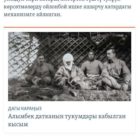
көрсөтмөлөрдү ойлонбой ишке ашырчу катардагы
механизмге айланган.
ДАГЫ КАРАҢЫЗ
Алымбек датканын тукумдары кабылган
кысым