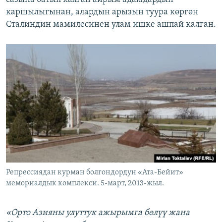
каршылыгынан, алардын арызын туура көргөн
Сталиндин мамилесинен улам ишке ашпай калган.
Репрессиядан курман болгондордун «Ата-Бейит»
мемориалдык комплекси. 5-март, 2013-жыл.
«Орто Азияны улуттук ажырымга бөлүү жана