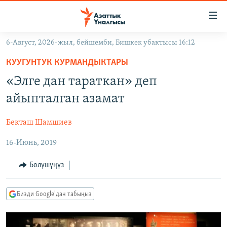
Линктер
Мазмунга
өтүңүз
6-Август, 2026-жыл, бейшемби, Бишкек убактысы 16:12
Навигацияга
ЖАҢЫЛЫКТАР
өтүңүз
КУУГУНТУК КУРМАНДЫКТАРЫ
КЫРГЫЗСТАН
Издөөгө
«Элге дан тараткан» деп
салыңыз
ДҮЙНӨ
КЫРГЫЗСТАН
айыпталган азамат
УКРАИНА
САЯСАТ
ДҮЙНӨ
Бекташ Шамшиев
АТАЙЫН ИЛИКТӨӨ
ЭКОНОМИКА
БОРБОР АЗИЯ
16-Июнь, 2019
ТВ ПРОГРАММАЛАР
МАДАНИЯТ
ПОДКАСТ
БҮГҮН АЗАТТЫКТА
Бөлүшүңүз
ӨЗГӨЧӨ ПИКИР
ЭКСПЕРТТЕР ТАЛДАЙТ
Бизди Google'дан табыңыз
БИЗ ЖАНА ДҮЙНӨ
Русский
ДАНИСТЕ