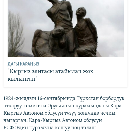
ДАГЫ КАРАҢЫЗ
"Кыргыз элитасы атайылап жок
кылынган"
1924-жылдын 16-сентябрында Түркстан борбордук
аткаруу комитети Орусиянын курамындагы Кара-
Кыргыз Автоном облусун түзүү жөнүндө чечим
чыгарган. Кара-Кыргыз Автоном облусун
РСФСРдин курамына кошуу чоң талаш-