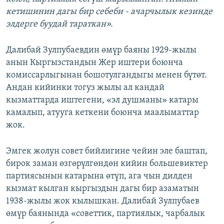
кетишинин дагы бир себеби - ачарчылык кезинде
элдерге буудай тараткан».
Далибай Зулпубаевдин өмүр баяны 1929-жылы
анын Кыргызстандын Жер иштери боюнча
комиссарлыгынан бошотулгандыгы менен бүтөт.
Андан кийинки тогуз жылы ал кандай
кызматтарда иштегени, «эл душманы» катары
камалып, атууга кеткени боюнча маалыматтар
жок.
Эмгек жолун совет бийлигине чейин эле баштап,
бирок заман өзгөрүлгөндөн кийин большевиктер
партиясынын катарына өтүп, ага чын дилден
кызмат кылган кыргыздын дагы бир азаматын
1938-жылы жок кылышкан. Далибай Зулпубаев
өмүр баянында «советтик, партиялык, чарбалык