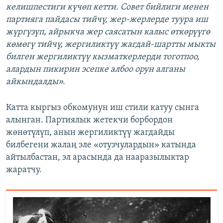
келишпестиги күчөп кетти. Совет бийлиги менен
партияга пайдасы тийчү, жер-жерлерде туура иш
жүргүзүп, айрыкча жер саясатын калыс өткөрүүгө
көмөгү тийчү, жергиликтүү жагдай-шартты мыкты
билген жергиликтүү кызматкерлерди тоготпоо,
алардын пикирин эсепке албоо орун алганы
айкындалды».
Катта кыргыз обкомунун иш стили катуу сынга
алынган. Партиялык жетекчи борбордон
жөнөтүлүп, анын жергиликтүү жагдайды
билбегени жалаң эле «отузчулардын» катында
айтылбастан, эл арасында да нааразылыктар
жаратчу.