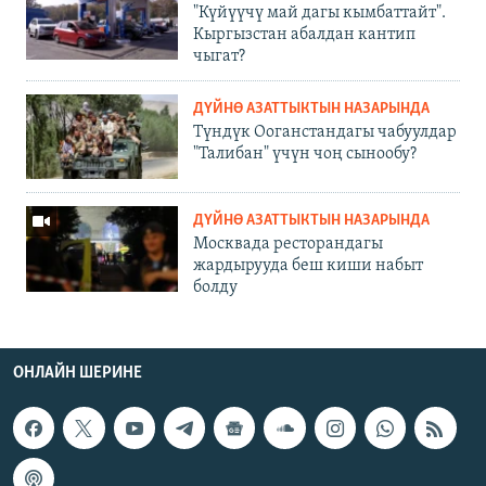
"Күйүүчү май дагы кымбаттайт".
Кыргызстан абалдан кантип
чыгат?
ДҮЙНӨ АЗАТТЫКТЫН НАЗАРЫНДА
Түндүк Ооганстандагы чабуулдар
"Талибан" үчүн чоң сынообу?
ДҮЙНӨ АЗАТТЫКТЫН НАЗАРЫНДА
Москвада ресторандагы
жардырууда беш киши набыт
болду
ОНЛАЙН ШЕРИНЕ