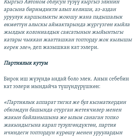
Кыргыз Автоном облусун түзүү кыргыз элинин
арасына биримдикти алып келиши, аз-аздан
уруулук каршылыкты жоюшу жана падышалык
өкмөттүн алыскы аймактарында жүргүзгөн кыйла
жылдык колониалдык саясатынын жыйынтыгы
катары чыккан жаатташкан топторду жок кылышы
керек эле»,
деп жазышкан кат ээлери.
Партиялык кутум
Бирок иш жүзүндө андай боло элек. Анын себебин
кат ээлери мындайча түшүндүрүшкөн:
«Партиялык аппарат тигил же бул кызматкердин
обкомдун башында отурган жетекчилер менен
жакын байланышына же ылым санаган топко
жакындыгына карап түзүлгөндүктөн, партия
ичиндеги топтордун күрөшү менен уруулардын